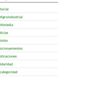
torial
yAgroindustrial
ltimedia
ticias
inión
sicionamientos
blicaciones
lidaridad
categorized