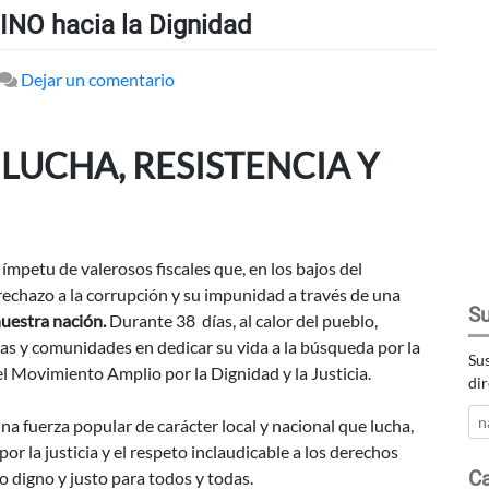
INO hacia la Dignidad
en
Dejar un comentario
Un
abril
 LUCHA, RESISTENCIA Y
que
nos
marcó
el
CAMINO
ímpetu de valerosos fiscales que, en los bajos del
hacia
rechazo a la corrupción y su impunidad a través de una
Su
la
nuestra nación.
Durante 38 días, al calor del pueblo,
Dignidad
s y comunidades en dedicar su vida a la búsqueda por la
Sus
l Movimiento Amplio por la Dignidad y la Justicia.
dir
na fuerza popular de carácter local y nacional que lucha,
or la justicia y el respeto inclaudicable a los derechos
Ca
digno y justo para todos y todas.