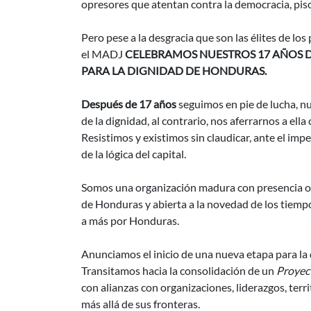
opresores que atentan contra la democracia, pis
Pero pese a la desgracia que son las élites de los 
el MADJ
CELEBRAMOS NUESTROS 17 AÑOS 
PARA LA DIGNIDAD DE HONDURAS.
Después de 17 años
seguimos en pie de lucha, n
de la dignidad, al contrario, nos aferrarnos a e
Resistimos y existimos sin claudicar, ante el imp
de la lógica del capital.
Somos una organización madura con presencia or
de Honduras y abierta a la novedad de los tiempo
a más por Honduras.
Anunciamos el inicio de una nueva etapa para la
Transitamos hacia la consolidación de un
Proyect
con alianzas con organizaciones, liderazgos, terr
más allá de sus fronteras.