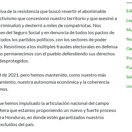
Edi
iva de la resistencia que buscó revertir el abominable
ctivismo que concesionó nuestro territorio y que asesinó a
Le
iminalizó y desterró a miles de compatriotas. Nos
Mu
eo del Seguro Social y en denuncia de todos los pactos de
No
dos los partidos políticos, con los sectores de poder
. Resistimos a los múltiples fraudes electorales en defensa
Op
rus permanecimos con el pueblo defendiendo sus derechos
Po
s desprotegidos.
Pu
ral de 2021, pero hemos mantenido, como nuestro más
So
amiento, nuestra autonomía económica y la coherencia
Un
amos.
ue hemos impulsado la articulación nacional del campo
nchera que estamos proponiendo un nuevo y fuerte proceso
para Honduras, en donde estén garantizados nuestros
excluidos del país.