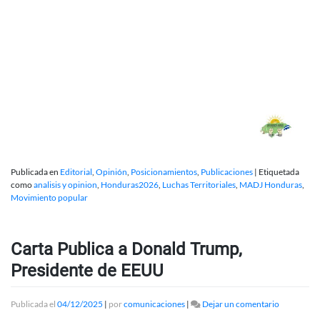
Publicada en
Editorial
,
Opinión
,
Posicionamientos
,
Publicaciones
|
Etiquetada
como
analisis y opinion
,
Honduras2026
,
Luchas Territoriales
,
MADJ Honduras
,
Movimiento popular
Carta Publica a Donald Trump,
Presidente de EEUU
en
Publicada el
04/12/2025
|
por
comunicaciones
|
Dejar un comentario
Carta