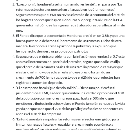
“La economía hondureña se ha mantenido resiliente”… en parte por “las
reformas estructurales que se han afianzado en los últimos meses”.
Seguro estamos que el FMI no revisa el estado de la economía del 80% de
los hogares pobres que hay en Honduras o le pregunta al 67% de la PEA
que es informal cómo se las ingenian sus trabajadores para llegar al fin de
mes.
El Fondo dice que la economía de Honduras creció en un 3.8% y que una
buena parte se lo debemos al incremento de las remesas. Dicho de otra
manera, la economía crece a partir de la pobreza y la expulsión que
hemos hecho de nuestros propios compatriotas
Se asegura que el único problema con la inflación que rondará el 5.7 este
año es el incremento del precio del petróleo, seguro que nadie les dijo
que el precio de la canasta básica de una familia promedio es mayor que
el salario mínimo y que solo en este año ese precio ha tenido un
crecimiento de 700 lempiras, puesto que el 62% de los productos han
registrado aumentos de precio.
“El desempeño fiscal sigue siendo sólido” …”tiene una política fiscal
prudente” dice el FMI, es decir que omiten una verdad oprobiosa: el 10%
de la población con menores ingresos paga hasta el 50% de lo que
percibe en tributos indirectos y claro el Fondo también se hace de la vista
gorda porque sabe que el 92% de los privilegios fiscales se concentra en
apenas el 10% de las empresas.
“Es fundamental reimpulsar las reformas en el sector energético para
limitar los riesgos fiscales y respaldar el crecimiento económico a
mediano plazo”, en otras palabras, la mafia energética internacional, se