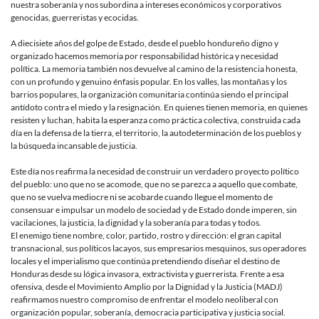
nuestra soberanía y nos subordina a intereses económicos y corporativos
genocidas, guerreristas y ecocidas.
A diecisiete años del golpe de Estado, desde el pueblo hondureño digno y
organizado hacemos memoria por responsabilidad histórica y necesidad
política. La memoria también nos devuelve al camino de la resistencia honesta,
con un profundo y genuino énfasis popular. En los valles, las montañas y los
barrios populares, la organización comunitaria continúa siendo el principal
antídoto contra el miedo y la resignación. En quienes tienen memoria, en quienes
resisten y luchan, habita la esperanza como práctica colectiva, construida cada
día en la defensa de la tierra, el territorio, la autodeterminación de los pueblos y
la búsqueda incansable de justicia.
Este día nos reafirma la necesidad de construir un verdadero proyecto político
del pueblo: uno que no se acomode, que no se parezca a aquello que combate,
que no se vuelva mediocre ni se acobarde cuando llegue el momento de
consensuar e impulsar un modelo de sociedad y de Estado donde imperen, sin
vacilaciones, la justicia, la dignidad y la soberanía para todas y todos.
El enemigo tiene nombre, color, partido, rostro y dirección: el gran capital
transnacional, sus políticos lacayos, sus empresarios mesquinos, sus operadores
locales y el imperialismo que continúa pretendiendo diseñar el destino de
Honduras desde su lógica invasora, extractivista y guerrerista. Frente a esa
ofensiva, desde el Movimiento Amplio por la Dignidad y la Justicia (MADJ)
reafirmamos nuestro compromiso de enfrentar el modelo neoliberal con
organización popular, soberanía, democracia participativa y justicia social.