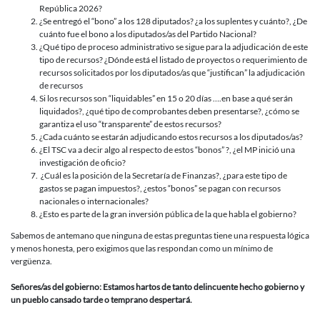
República 2026?
¿Se entregó el “bono” a los 128 diputados? ¿a los suplentes y cuánto?, ¿De
cuánto fue el bono a los diputados/as del Partido Nacional?
¿Qué tipo de proceso administrativo se sigue para la adjudicación de este
tipo de recursos? ¿Dónde está el listado de proyectos o requerimiento de
recursos solicitados por los diputados/as que “justifican” la adjudicación
de recursos
Si los recursos son “liquidables” en 15 o 20 días ….en base a qué serán
liquidados?, ¿qué tipo de comprobantes deben presentarse?, ¿cómo se
garantiza el uso “transparente” de estos recursos?
¿Cada cuánto se estarán adjudicando estos recursos a los diputados/as?
¿El TSC va a decir algo al respecto de estos “bonos” ?, ¿el MP inició una
investigación de oficio?
¿Cuál es la posición de la Secretaría de Finanzas?, ¿para este tipo de
gastos se pagan impuestos?, ¿estos “bonos” se pagan con recursos
nacionales o internacionales?
¿Esto es parte de la gran inversión pública de la que habla el gobierno?
Sabemos de antemano que ninguna de estas preguntas tiene una respuesta lógica
y menos honesta, pero exigimos que las respondan como un mínimo de
vergüenza.
Señores/as del gobierno: Estamos hartos de tanto delincuente hecho gobierno y
un pueblo cansado tarde o temprano despertará.