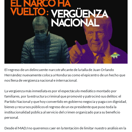
de
esta
nueva
vergüenza
El regreso de un delincuente-narcotraficante de la talla de Juan Orlando
Hernández nuevamente coloca a Honduras como el epicentro de un hecho que
nos llena de vergüenza nacional e internacional.
La vergüenza más inmediata es por el espectáculo mediático montado por
familiares, por la estructura criminal que promovió y patrocinó sus delitos: el
Partido Nacional y que hoy convertido en gobierno negocia y paga con dignidad,
bienes y recursos públicos el regreso de un ex presidente que puso toda la
institucionalidad pública al servicio del crimen organizado para su beneficio
personal.
Desde el MADJ no queremos caer en la tentación de limitar nuestro análisis en la