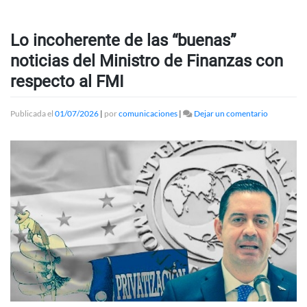
Lo incoherente de las “buenas”
noticias del Ministro de Finanzas con
respecto al FMI
en
Publicada el
01/07/2026
|
por
comunicaciones
|
Dejar un comentario
Lo
incoheren
de
las
“buenas”
noticias
del
Ministro
de
Finanzas
con
respecto
al
FMI