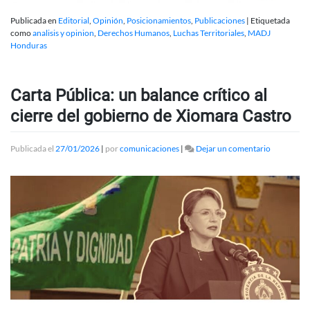
Publicada en
Editorial
,
Opinión
,
Posicionamientos
,
Publicaciones
|
Etiquetada
como
analisis y opinion
,
Derechos Humanos
,
Luchas Territoriales
,
MADJ
Honduras
Carta Pública: un balance crítico al
cierre del gobierno de Xiomara Castro
en
Publicada el
27/01/2026
|
por
comunicaciones
|
Dejar un comentario
Carta
Pública:
un
balance
crítico
al
cierre
del
gobierno
de
Xiomara
Castro