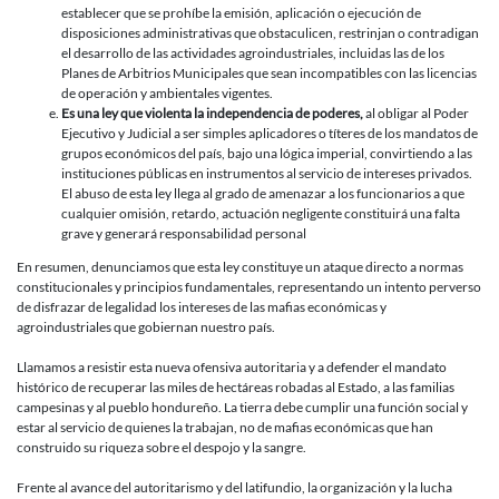
establecer que se prohíbe la emisión, aplicación o ejecución de
disposiciones administrativas que obstaculicen, restrinjan o contradigan
el desarrollo de las actividades agroindustriales, incluidas las de los
Planes de Arbitrios Municipales que sean incompatibles con las licencias
de operación y ambientales vigentes.
Es una ley que violenta la independencia de poderes,
al obligar al Poder
Ejecutivo y Judicial a ser simples aplicadores o títeres de los mandatos de
grupos económicos del país, bajo una lógica imperial, convirtiendo a las
instituciones públicas en instrumentos al servicio de intereses privados.
El abuso de esta ley llega al grado de amenazar a los funcionarios a que
cualquier omisión, retardo, actuación negligente constituirá una falta
grave y generará responsabilidad personal
En resumen, denunciamos que esta ley constituye un ataque directo a normas
constitucionales y principios fundamentales, representando un intento perverso
de disfrazar de legalidad los intereses de las mafias económicas y
agroindustriales que gobiernan nuestro país.
Llamamos a resistir esta nueva ofensiva autoritaria y a defender el mandato
histórico de recuperar las miles de hectáreas robadas al Estado, a las familias
campesinas y al pueblo hondureño. La tierra debe cumplir una función social y
estar al servicio de quienes la trabajan, no de mafias económicas que han
construido su riqueza sobre el despojo y la sangre.
Frente al avance del autoritarismo y del latifundio, la organización y la lucha