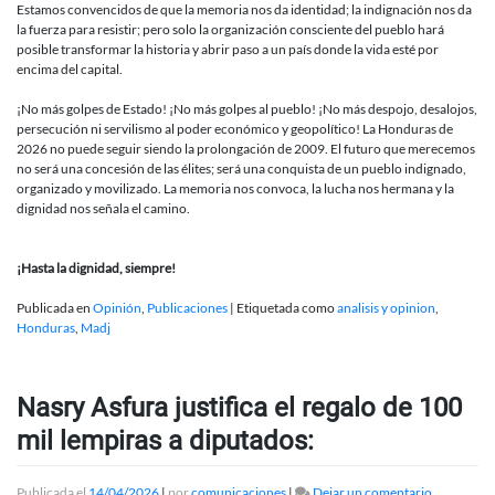
Estamos convencidos de que la memoria nos da identidad; la indignación nos da
la fuerza para resistir; pero solo la organización consciente del pueblo hará
posible transformar la historia y abrir paso a un país donde la vida esté por
encima del capital.
¡No más golpes de Estado! ¡No más golpes al pueblo! ¡No más despojo, desalojos,
persecución ni servilismo al poder económico y geopolítico! La Honduras de
2026 no puede seguir siendo la prolongación de 2009. El futuro que merecemos
no será una concesión de las élites; será una conquista de un pueblo indignado,
organizado y movilizado. La memoria nos convoca, la lucha nos hermana y la
dignidad nos señala el camino.
¡Hasta la dignidad, siempre!
Publicada en
Opinión
,
Publicaciones
|
Etiquetada como
analisis y opinion
,
Honduras
,
Madj
Nasry Asfura justifica el regalo de 100
mil lempiras a diputados:
en
Publicada el
14/04/2026
|
por
comunicaciones
|
Dejar un comentario