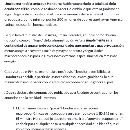
Una buena noticia sería que Honduras hubiera cancelado la totalidad de la
deuda con el FMI
como lo acaba de hacer Colombia, o que este organismo en
lugar de garantizar la estabilidad macroeconómica de las élites del mundo, se
preocupara, como mínimo, por los 200 millones de pobres que hay en America
Latina…esas serían buenas noticias.
Lo que hoy el ministro de Finanzas, Emilio Hércules, anunció como “buena
noticia” o como un “logro” de la administración Asfura
simplemente es la
continuidad de una serie de condicionalidades que apuntan a más privatización
,
menos apoyo a proyectos sociales y mayor apertura y seguridades
macroeconómicas para los inversores externos, especialmente en temas de
energía.
Cada vez que el FMI se pronuncia o nos “revisa” le quita la posibilidad a
Honduras a decidir, a partir de las necesidades y las desigualdades, lo que
realmente hay que hacer con los recursos económicos que genera el país.
¿Qué se destaca del comunicado publicado ayer?,¿cómo se contraponen los
anuncios con la realidad?. Veamos:
EL FMI anunció que al “pasar” Honduras sus revisiones
macroeconómicas se hace posible un desembolso de USD 242 millones.
El Ministro Hércules dijo que este recurso iría a “apoyo presupuestario”
es decir para cualquier cosa, a cualquier necesidad que identifique el
gobierno, menos a temas sociales.