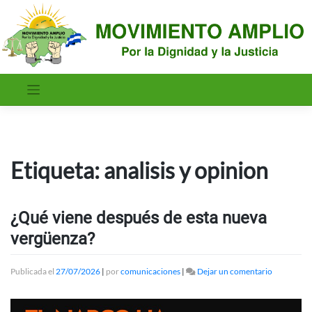
Saltar
al
contenido
Etiqueta:
analisis y opinion
¿Qué viene después de esta nueva
vergüenza?
en
Publicada el
27/07/2026
|
por
comunicaciones
|
Dejar un comentario
¿Qué
viene
después