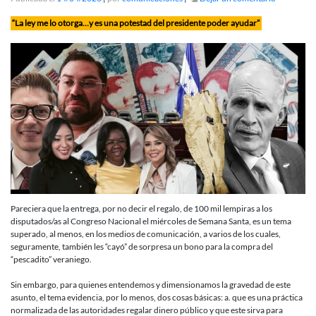
Nasry
Asfura
“La ley me lo otorga…y es una potestad del presidente poder ayudar”
justifica
el
regalo
de
100
mil
lempiras
a
diputados:
Pareciera que la entrega, por no decir el regalo, de 100 mil lempiras a los
disputados/as al Congreso Nacional el miércoles de Semana Santa, es un tema
superado, al menos, en los medios de comunicación, a varios de los cuales,
seguramente, también les “cayó” de sorpresa un bono para la compra del
“pescadito” veraniego.
Sin embargo, para quienes entendemos y dimensionamos la gravedad de este
asunto, el tema evidencia, por lo menos, dos cosas básicas: a. que es una práctica
normalizada de las autoridades regalar dinero público y que este sirva para