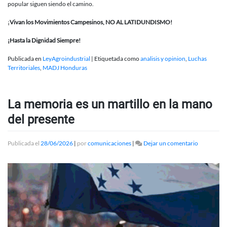
popular siguen siendo el camino.
¡
Vivan los Movimientos Campesinos, NO AL LATIDUNDISMO!
¡Hasta la Dignidad Siempre!
Publicada en
LeyAgroindustrial
|
Etiquetada como
analisis y opinion
,
Luchas
Territoriales
,
MADJ Honduras
La memoria es un martillo en la mano
del presente
en
Publicada el
28/06/2026
|
por
comunicaciones
|
Dejar un comentario
La
memoria
es
un
martillo
en
la
mano
del