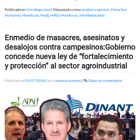
Publicada en
Uncategorized
|
Etiquetada como
analisis y opinion
,
Derechos
Humanos
,
Honduras
,
Madj
,
MADJ Honduras
,
minidestacadas
Enmedio de masacres, asesinatos y
desalojos contra campesinos:Gobierno
concede nueva ley de “fortalecimiento
y protección” al sector agroindustrial
en
Publicada el
01/07/2026
|
por
comunicaciones
|
Dejar un comentario
Enmedio
de
masacres,
asesinatos
y
desalojos
contra
campesino
concede
nueva