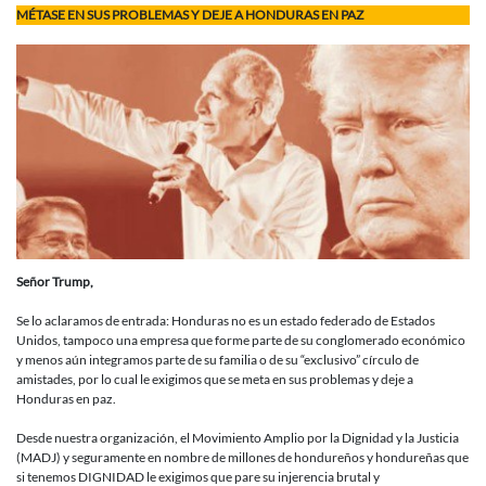
Publica
MÉTASE EN SUS PROBLEMAS Y DEJE A HONDURAS EN PAZ
a
Donald
Trump,
Presidente
de
EEUU
Señor Trump,
Se lo aclaramos de entrada: Honduras no es un estado federado de Estados
Unidos, tampoco una empresa que forme parte de su conglomerado económico
y menos aún integramos parte de su familia o de su “exclusivo” círculo de
amistades, por lo cual le exigimos que se meta en sus problemas y deje a
Honduras en paz.
Desde nuestra organización, el Movimiento Amplio por la Dignidad y la Justicia
(MADJ) y seguramente en nombre de millones de hondureños y hondureñas que
si tenemos DIGNIDAD le exigimos que pare su injerencia brutal y