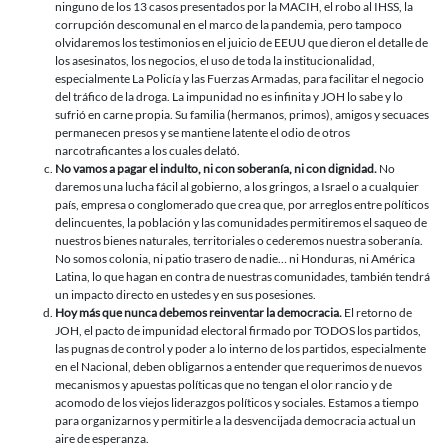
ninguno de los 13 casos presentados por la MACIH, el robo al IHSS, la
corrupción descomunal en el marco de la pandemia, pero tampoco
olvidaremos los testimonios en el juicio de EEUU que dieron el detalle de
los asesinatos, los negocios, el uso de toda la institucionalidad,
especialmente La Policía y las Fuerzas Armadas, para facilitar el negocio
del tráfico de la droga. La impunidad no es infinita y JOH lo sabe y lo
sufrió en carne propia. Su familia (hermanos, primos), amigos y secuaces
permanecen presos y se mantiene latente el odio de otros
narcotraficantes a los cuales delató.
No vamos a pagar el indulto, ni con soberanía, ni con dignidad.
No
daremos una lucha fácil al gobierno, a los gringos, a Israel o a cualquier
país, empresa o conglomerado que crea que, por arreglos entre políticos
delincuentes, la población y las comunidades permitiremos el saqueo de
nuestros bienes naturales, territoriales o cederemos nuestra soberanía.
No somos colonia, ni patio trasero de nadie… ni Honduras, ni América
Latina, lo que hagan en contra de nuestras comunidades, también tendrá
un impacto directo en ustedes y en sus posesiones.
Hoy más que nunca debemos reinventar la democracia.
El retorno de
JOH, el pacto de impunidad electoral firmado por TODOS los partidos,
las pugnas de control y poder a lo interno de los partidos, especialmente
en el Nacional, deben obligarnos a entender que requerimos de nuevos
mecanismos y apuestas políticas que no tengan el olor rancio y de
acomodo de los viejos liderazgos políticos y sociales. Estamos a tiempo
para organizarnos y permitirle a la desvencijada democracia actual un
aire de esperanza.