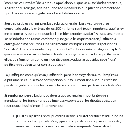
“comprar voluntades” de la diz que oposición y b. que las autoridades creen que,
a partir de sus cargos, son los dueños de Honduras y que pueden cometer todo
tipo de abusos y seguir gobernando en total impunidad.
Son deplorables y criminales las declaraciones de Nasry Asura que al ser
consultado sobre la entrega de los 100 mil lempiras dijo, sin inmutarse, que “la ley
me lo otorga…y es una potestad del presidente poder ayudar”. A estas se suman a
las brindadas por Tomás Zambrano y Jorge Cálix los primeros en justificar la
entrega de estos recursos a los parlamentarios/as para atender las peticiones
“sociales” de sus comunidades y un Roberto Contreras, más burdo, que explicó
que los recursos eran parte de un fondo de apoyo a las actividades políticas de
ellos, que funcionan como un incentivo que ayuda a las actividades de “rose”
político que deben tener con la población.
Lo justifiquen como quieran justificarlo, pero la entrega de 100 mil lempiras a
diputados/as es un acto de corrupción y punto. Y contrario a lo que creen no
pueden regalar, como si fuera suyo, los recursos que nos pertenecen a todos/as.
Sin embargo, pese a la claridad de este abuso, igual es importante que el
mandatario, los funcionarios de finanzas y sobre todo, los diputados/as, den
respuesta a las siguientes interrogantes:
¿Cuál es la partida presupuestaria desde la cual el presidente adjudicó los
recursos a los diputados/as?, ¿qué otro tipo de fondos, parecidos a este,
se encuentran en el nuevo proyecto de Presupuesto General de la