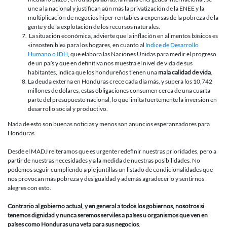
une a la nacional y justifican aún más la privatización de la ENEE y la
multiplicación de negocios hiper rentables a expensas de la pobreza de la
gente y de la explotación de los recursos naturales.
La situación económica, advierte que la inflación en alimentos básicos es
«insostenible» para los hogares, en cuanto al
índice de Desarrollo
Humano o IDH
, que elabora las Naciones Unidas para medir el progreso
de un país y que en definitiva nos muestra el nivel de vida de sus
habitantes, indica que los hondureños tienen una
mala calidad de vida
.
La deuda externa en Honduras crece cada día más, y supera los 10,742
millones de dólares, estas obligaciones consumen cerca de una cuarta
parte del presupuesto nacional, lo que limita fuertemente la inversión en
desarrollo social y productivo.
Nada de esto son buenas noticias y menos son anuncios esperanzadores para
Honduras
Desde el MADJ reiteramos que es urgente redefinir nuestras prioridades, pero a
partir de nuestras necesidades y a la medida de nuestras posibilidades. No
podemos seguir cumpliendo a pie juntillas un listado de condicionalidades que
nos provocan más pobreza y desigualdad y además agradecerlo y sentirnos
alegres con esto.
Contrario al gobierno actual, y en general a todos los gobiernos, nosotros si
tenemos dignidad y nunca seremos serviles a países u organismos que ven en
países como Honduras una veta para sus negocios
.