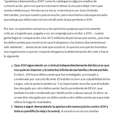
“apoteósica bienvenida a JOH” como la catalogaron algunos medios de
comunicación, pero nos parece necesario elevar la voz para dejar claro que
nuestra defensa por Honduras no inicia, ni terminará con Juan Orlando
Hernández, porque nuestro país es mucho, pero muchísimo más esperanzador
que este grupo delincuencial narcotraficante al que pertenece JOH.
Por eso, no queremos sumarnos a las opiniones quejosas que únicamente
critican a la gente que, pagada o no, se congregó para recibir a JOH… cuánta
gente llegó en comparación a los 10.5 millones de personas que somos, ¿son más
los delincuentes que nosotros los que trabajamos y luchamos diariamente por
salir adelante?… Jamás serán más que nosotros, lo que toca es que los honestos
nos organicemos y que en conjunto tengamos la determinación de creer y hacer
lo siguiente:
Que JOH sigue siendo un criminal independientemente del discurso que
nos quieran imponer y la soberbia infinita de esa familia y de ese partido.
Es decir, JOH esun delincuente que fue investigado, procesado y
condenado por narcotraficante. El indulto no borra la culpabilidad de los
cargos, solo le quita la sentencia. Y es importante recordar que el indulto
fue otorgado por otro delincuente, hecho presidente de EEUU, que
también ha sido condenado por falsificación y abuso sexual. Es decir, es
un perdón otorgado por un delincuente a otro delincuente para que este
último le haga los mandados.
Vamos a seguir demandando la apertura de nuevos juicios contra JOH y
toda su pandilla (la vieja y la nueva).
A nosotros no se nos olvidan