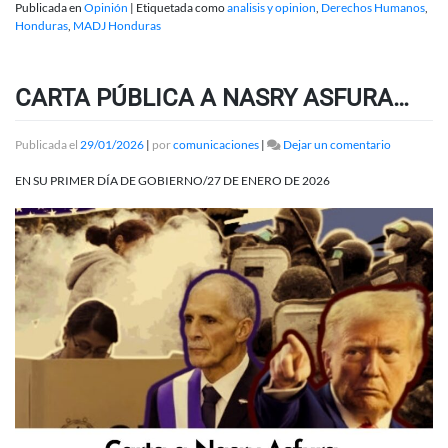
Publicada en
Opinión
|
Etiquetada como
analisis y opinion
,
Derechos Humanos
,
Honduras
,
MADJ Honduras
CARTA PÚBLICA A NASRY ASFURA…
en
Publicada el
29/01/2026
|
por
comunicaciones
|
Dejar un comentario
CARTA
PÚBLICA
EN SU PRIMER DÍA DE GOBIERNO/27 DE ENERO DE 2026
A
NASRY
ASFURA…