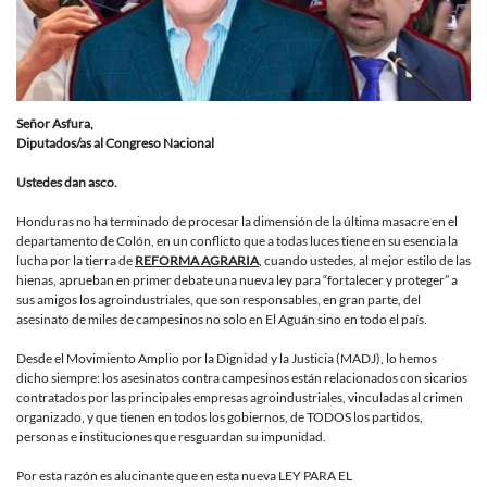
ley
de
“fortaleci
y
protección
al
Señor Asfura,
sector
Diputados/as al Congreso Nacional
agroindust
Ustedes dan asco.
Honduras no ha terminado de procesar la dimensión de la última masacre en el
departamento de Colón, en un conflicto que a todas luces tiene en su esencia la
lucha por la tierra de
REFORMA AGRARIA
, cuando ustedes, al mejor estilo de las
hienas, aprueban en primer debate una nueva ley para “fortalecer y proteger” a
sus amigos los agroindustriales, que son responsables, en gran parte, del
asesinato de miles de campesinos no solo en El Aguán sino en todo el país.
Desde el Movimiento Amplio por la Dignidad y la Justicia (MADJ), lo hemos
dicho siempre: los asesinatos contra campesinos están relacionados con sicarios
contratados por las principales empresas agroindustriales, vinculadas al crimen
organizado, y que tienen en todos los gobiernos, de TODOS los partidos,
personas e instituciones que resguardan su impunidad.
Por esta razón es alucinante que en esta nueva LEY PARA EL