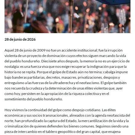
presente
28 de junio de 2026
Aquel 28 de junio de 2009 no fue un accidente institucional; fue la irrupción
violenta de un proyecto de dominación cuyos efectos siguen marcando la vida
del pueblo hondureño. Diecisiete años después, la memoria no es un ejercicio de
nostalgia: es una fuerza viva que nos exige recuperar la indignación para que la
historia no se repita. Porque el golpe de Estado aún no termina; cabalga impune
bajo banderas partidarias, decretos, masacres, privatizaciones, despojos y
entreguismo a las fuerzas de la ultraderecha y el neofascismo. El golpe también
nos recuerda la crudeza y la determinación de unas élites violentas que, ayer
como hoy, persisten en la apropiación de la riqueza colectiva y en el
sometimiento del pueblo hondureño.
Hoy vivimos la continuidad del golpe como despojo cotidiano. Las élites
económicas y sus socios transnacionales, alineados con la agenda neofascista del
norte, han profundizado la captura del Estado, la mercantilización de la vida y la
criminalización de quienes defienden los bienes comunes. Seguimos siendo una
pieza de intercambio en el tablero geopolítico del gran capital, que enajena