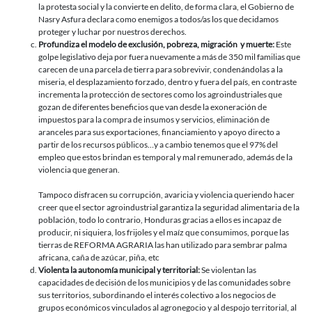
la protesta social y la convierte en delito, de forma clara, el Gobierno de
Nasry Asfura declara como enemigos a todos/as los que decidamos
proteger y luchar por nuestros derechos.
Profundiza el modelo de exclusión, pobreza, migración y muerte:
Este
golpe legislativo deja por fuera nuevamente a más de 350 mil familias que
carecen de una parcela de tierra para sobrevivir, condenándolas a la
miseria, el desplazamiento forzado, dentro y fuera del país, en contraste
incrementa la protección de sectores como los agroindustriales que
gozan de diferentes beneficios que van desde la exoneración de
impuestos para la compra de insumos y servicios, eliminación de
aranceles para sus exportaciones, financiamiento y apoyo directo a
partir de los recursos públicos…y a cambio tenemos que el 97% del
empleo que estos brindan es temporal y mal remunerado, además de la
violencia que generan.
Tampoco disfracen su corrupción, avaricia y violencia queriendo hacer
creer que el sector agroindustrial garantiza la seguridad alimentaria de la
población, todo lo contrario, Honduras gracias a ellos es incapaz de
producir, ni siquiera, los frijoles y el maíz que consumimos, porque las
tierras de REFORMA AGRARIA las han utilizado para sembrar palma
africana, caña de azúcar, piña, etc
Violenta la autonomía municipal y territorial:
Se violentan las
capacidades de decisión de los municipios y de las comunidades sobre
sus territorios, subordinando el interés colectivo a los negocios de
grupos económicos vinculados al agronegocio y al despojo territorial, al