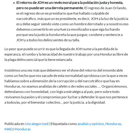
El retorno de JOH es un revés moral para la población justa y honesta,
pero no puede ser una derrota permanente.
El regreso de Juan Orlando,
es el regreso de un ex presidiario que fue hallado culpable de
narcotráfico, más que un ex presidente, es decir, JOH a la luz de la justicia
es y debe seguir siendo visto como un hombre derrotado y a nosotros eso
debemos convertirlo en una fuerza movilizadora que siga luchando
porque sea la justicia hondureña la que juzgue, condene y sentencie a
JOH y a todos los delincuentes de su talla.
Lo peor que puede ocurrir es que la llegada de JOH sume a la perdida de la
esperanza, el rumbo y la tenacidad de nuestro trabajo por una Honduras libre de
la plaga delincuencial que la tiene estancada.
Insistimos una vez más que debemos ver el show del retorno del innombrable
como un hecho que nos sacude de esta normalidad oprobiosa con la que a veces
hablamos sobre a dimensión de la corrupción y del narcotráfico que hay en
Honduras, no seamos analistas de cafetín o de redes sociales …. Organicémonos,
defendamos con honestidad, con lógica estratégica al país, pero sobre todo
revivamos la pasión y el compromiso por luchar y defender lo que nos pertenece
a todos/as, por el bienestar colectivo… por la justicia, a la dignidad.
Publicada en
Uncategorized
|
Etiquetada como
analisis y opinion
,
Honduras
,
MADJ Honduras