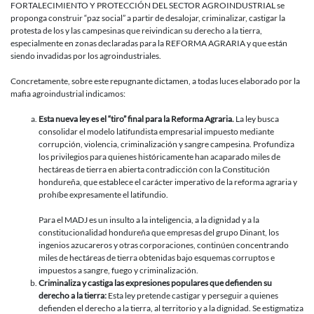
FORTALECIMIENTO Y PROTECCIÓN DEL SECTOR AGROINDUSTRIAL se
proponga construir “paz social” a partir de desalojar, criminalizar, castigar la
protesta de los y las campesinas que reivindican su derecho a la tierra,
especialmente en zonas declaradas para la REFORMA AGRARIA y que están
siendo invadidas por los agroindustriales.
Concretamente, sobre este repugnante dictamen, a todas luces elaborado por la
mafia agroindustrial indicamos:
Esta nueva ley es el “tiro” final para la Reforma Agraria.
La ley busca
consolidar el modelo latifundista empresarial impuesto mediante
corrupción, violencia, criminalización y sangre campesina. Profundiza
los privilegios para quienes históricamente han acaparado miles de
hectáreas de tierra en abierta contradicción con la Constitución
hondureña, que establece el carácter imperativo de la reforma agraria y
prohíbe expresamente el latifundio.
Para el MADJ es un insulto a la inteligencia, a la dignidad y a la
constitucionalidad hondureña que empresas del grupo Dinant, los
ingenios azucareros y otras corporaciones, continúen concentrando
miles de hectáreas de tierra obtenidas bajo esquemas corruptos e
impuestos a sangre, fuego y criminalización.
Criminaliza y castiga las expresiones populares que defienden su
derecho a la tierra:
Esta ley pretende castigar y perseguir a quienes
defienden el derecho a la tierra, al territorio y a la dignidad. Se estigmatiza