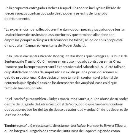
En la propuesta entregada a Rebeca Raquel Obando se incluyó un listado de
jueces y juezas que han abusado de su poder y se les ha denunciado
oportunamente.
“La experiencia nos ha llevado a enfrentarnos con jueces y juzgados que burlan
las decisiones de sus instancias superiores y que terminan aliándose con
empresas y empresarios para desconocer los fallos”, se indicó en la propuesta
dirigida a la máxima representante del Poder Judicial.
En la lista se encuentra Ricardo Rodríguez Barahona quien integra el Tribunal de
Sentencia de Trujillo, Colón, quien en un caso incoado contra Jeremías Cruz
Romero por la empresa mercantil Exportadora del Atlántico S. A., dictó fallo de
culpabilidad en contra del imputado sin existir prueba y con violaciones al
debido proceso legal. Cabe destacar, que también conformó el tribunal de
Sentencia que siguió el caso de los defensores de Guapinol, caso en el que
también fue denunciado.
En el listado figura también Gladys Omara Peña Murcia, quien abusó de su poder
dentro del Juzgado de Letras Seccional de Yoro, por lo que fue denunciada en
dos ocasiones por los delitos de abuso de autoridad y violación de los deberes de
los funcionarios.
También se señaló en esta carta directamente a Rafael Humberto Rivera Tábora,
quien integra el Juzgado de Letras de Santa Rosa de Copán fungiendo como