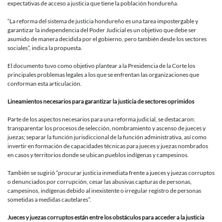
expectativas de acceso a justicia que tiene la población hondureña.
“La reforma del sistema de justicia hondureño es una tarea impostergable y
garantizar la independencia del Poder Judicial es un objetivo que debe ser
asumido de manera decidida por el gobierno, pero también desde los sectores
sociales”, indica la propuesta.
El documento tuvo como objetivo plantear a la Presidencia de la Corte los
principales problemas legales a los que se enfrentan las organizaciones que
conforman esta articulación.
Lineamientos necesarios para garantizar la justicia de sectores oprimidos
Parte de los aspectos necesarios para una reforma judicial, se destacaron:
transparentar los procesos de selección, nombramiento y ascenso de jueces y
juezas; separar la función jurisdiccional de la función administrativa, así como
invertir en formación de capacidades técnicas para jueces y juezas nombrados
en casos y territorios donde se ubican pueblos indígenas y campesinos.
También se sugirió “procurar justicia inmediata frente a jueces y juezas corruptos
o denunciados por corrupción, cesar las abusivas capturas de personas,
campesinos, indígenas debido al inexistente o irregular registro de personas
sometidas a medidas cautelares”.
Jueces y juezas corruptos están entre los obstáculos para acceder a la justicia