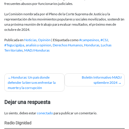
frecuentes abusos por funcionarios judiciales.
La Comisión nombrada por el Pleno de la Corte Suprema de Justicia y la
representación de los movimientos populares y sociales movilizados, sostendrán
una próxima reunión de trabajo para evaluar resultados, el próximo mes de
octubre de 2024.
Publicada en
Noticias
,
Opinión
|
Etiquetada como
#campesinos
,
#CSJ
,
#Tegucigalpa
,
analisis y opinion
,
Derechos Humanos
,
Honduras
,
Luchas
Territoriales
,
MADJ Honduras
Navegación
Honduras: Un país donde
Boletín Informativo MADJ
defender la tierra es enfrentar la
sptiembre 2024
de
muerte y la corrupción
entradas
Dejar una respuesta
Lo siento, debes estar
conectado
para publicar un comentario.
Radio Dignidad