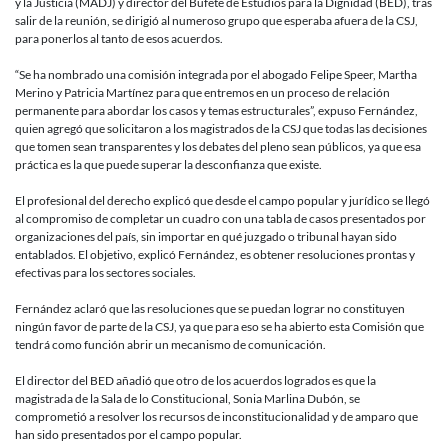
y la Justicia (MADJ) y director del Bufete de Estudios para la Dignidad (BED), tras
salir de la reunión, se dirigió al numeroso grupo que esperaba afuera de la CSJ,
para ponerlos al tanto de esos acuerdos.
“Se ha nombrado una comisión integrada por el abogado Felipe Speer, Martha
Merino y Patricia Martínez para que entremos en un proceso de relación
permanente para abordar los casos y temas estructurales”, expuso Fernández,
quien agregó que solicitaron a los magistrados de la CSJ que todas las decisiones
que tomen sean transparentes y los debates del pleno sean públicos, ya que esa
práctica es la que puede superar la desconfianza que existe.
El profesional del derecho explicó que desde el campo popular y jurídico se llegó
al compromiso de completar un cuadro con una tabla de casos presentados por
organizaciones del país, sin importar en qué juzgado o tribunal hayan sido
entablados. El objetivo, explicó Fernández, es obtener resoluciones prontas y
efectivas para los sectores sociales.
Fernández aclaró que las resoluciones que se puedan lograr no constituyen
ningún favor de parte de la CSJ, ya que para eso se ha abierto esta Comisión que
tendrá como función abrir un mecanismo de comunicación.
El director del BED añadió que otro de los acuerdos logrados es que la
magistrada de la Sala de lo Constitucional, Sonia Marlina Dubón, se
comprometió a resolver los recursos de inconstitucionalidad y de amparo que
han sido presentados por el campo popular.