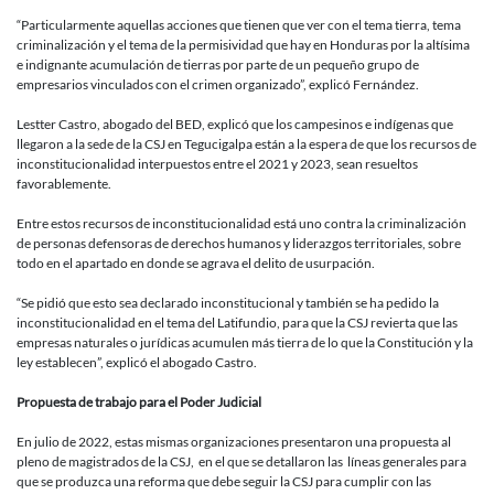
“Particularmente aquellas acciones que tienen que ver con el tema tierra, tema
criminalización y el tema de la permisividad que hay en Honduras por la altísima
e indignante acumulación de tierras por parte de un pequeño grupo de
empresarios vinculados con el crimen organizado”, explicó Fernández.
Lestter Castro, abogado del BED, explicó que los campesinos e indígenas que
llegaron a la sede de la CSJ en Tegucigalpa están a la espera de que los recursos de
inconstitucionalidad interpuestos entre el 2021 y 2023, sean resueltos
favorablemente.
Entre estos recursos de inconstitucionalidad está uno contra la criminalización
de personas defensoras de derechos humanos y liderazgos territoriales, sobre
todo en el apartado en donde se agrava el delito de usurpación.
“Se pidió que esto sea declarado inconstitucional y también se ha pedido la
inconstitucionalidad en el tema del Latifundio, para que la CSJ revierta que las
empresas naturales o jurídicas acumulen más tierra de lo que la Constitución y la
ley establecen”, explicó el abogado Castro.
Propuesta de trabajo para el Poder Judicial
En julio de 2022, estas mismas organizaciones presentaron una propuesta al
pleno de magistrados de la CSJ, en el que se detallaron las líneas generales para
que se produzca una reforma que debe seguir la CSJ para cumplir con las