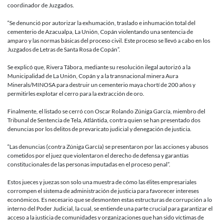
coordinador de Juzgados.
“Se denunció por autorizar la exhumación, traslado e inhumación total del
cementerio de Azacualpa, La Unión, Copán violentando una sentencia de
amparo y las normas básicas del proceso civil. Este proceso se llevó a cabo en los
Juzgados de Letras de Santa Rosa de Copán”.
Se explicó que, Rivera Tábora, mediante su resolución ilegal autorizó a la
Municipalidad de La Unión, Copán y a la transnacional minera Aura
Minerals/MINOSA para destruir un cementerio maya chortí de 200 años y
permitirles explotar el cerro para la extracción de oro.
Finalmente, el listado se cerró con Oscar Rolando Zúniga García, miembro del
Tribunal de Sentencia de Tela, Atlántida, contra quien se han presentado dos
denuncias por los delitos de prevaricato judicial y denegación de justicia.
“Las denuncias (contra Zúniga García) se presentaron por las acciones y abusos
cometidos por el juez que violentaron el derecho de defensa y garantías
constitucionales de las personas imputadas en el proceso penal”.
Estos jueces y juezas son solo una muestra de cómo las élites empresariales
corrompen el sistema de administración de justicia para favorecer intereses
económicos. Es necesario que se desmonten estas estructuras de corrupción a lo
interno del Poder Judicial, la cual, se entiende una parte crucial para garantizar el
acceso a la justicia de comunidades y organizaciones que han sido víctimas de