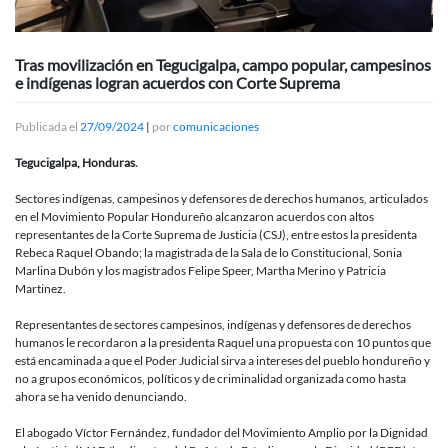
Tras movilización en Tegucigalpa, campo popular, campesinos
e indígenas logran acuerdos con Corte Suprema
Publicada el
27/09/2024
|
por
comunicaciones
Tegucigalpa, Honduras.
Sectores indígenas, campesinos y defensores de derechos humanos, articulados
en el Movimiento Popular Hondureño alcanzaron acuerdos con altos
representantes de la Corte Suprema de Justicia (CSJ), entre estos la presidenta
Rebeca Raquel Obando; la magistrada de la Sala de lo Constitucional, Sonia
Marlina Dubón y los magistrados Felipe Speer, Martha Merino y Patricia
Martinez.
Representantes de sectores campesinos, indígenas y defensores de derechos
humanos le recordaron a la presidenta Raquel una propuesta con 10 puntos que
está encaminada a que el Poder Judicial sirva a intereses del pueblo hondureño y
no a grupos económicos, políticos y de criminalidad organizada como hasta
ahora se ha venido denunciando.
El abogado Víctor Fernández, fundador del Movimiento Amplio por la Dignidad