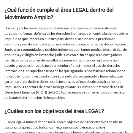
¿Qué función cumple el área LEGAL dentro del
Movimiento Amplio?
Hace suya la lucha de las comunidades en defensa de sus bienes naturales,
pueblos indígenas, defensa de los derechos humanos y en contra la corrupción e
impunidad que impera en nuestro país, desde el accionar y la práctica de
denuncia y señalamiento de actores y actoras que ejecutan actos de corrupción.
Junto a las comunidades y pueblos indígenas aportamos mediante la práctica de
denuncia y el litigio en instancias judiciales con el fin de que sean castigados y
penalizados los actores de aquellas acciones y prácticas corruptas que han
dejado graves lesiones a la justicia hondureña, así mismo, el uso del derecho
internacional en aquellas causas en las que agotada la normativa nacional no se
haya obtenido una respuesta que repare el daño ocasionado y lesionado, que
garantice el verdadero derecho a la justicia. es así que desde esta área hemos
impulsado la apertura de procesos legales ante la Comisión Interamericana de
Derechos Humanos (CIDH) de la OEA, procesos que van orientados al respeto
de la autodeterminación de los pueblos.
¿Cuáles son los objetivos del área LEGAL?
El área legal Asume el deber social con el objetivo de hacer efectivos desde su
accionar organizativo todos los mecanismos sociales nacionales e
internacionales que garanticen a la sociedad hondureña el verdadero acceso a la