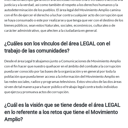
justicia y a la verdad, así como también el respeto a los derechos humanos y la
autodeterminación de los pueblos. El área legal del Movimiento Amplio camina
con el fin de ejercer el derecho a luchar contra cualquier acto de corrupción que
se haya consumado o este por realizarse y que tenga que ver con el destino de los
bienes públicos, sean estos Naturales, sociales, económicos, culturales o de
carácter administrativo, que afecten a la ciudadanía en general.
¿Cuáles son los vínculos del área LEGAL con el
trabajo de las comunidades?
Desde el área Legal trabajamos junto a Comunicaciones de Movimiento Amplio
con el fin hacer que nuestro quehacer en el ámbito del combate a la corrupción
pueda ser conocido por las bases de la organización y en general por toda la
población que pueda tener acceso a la información del Movimiento Amplio en
las redes sociales, radios y programas televisivos. Estos vínculos de las dos áreas
sirven de tal manera para hacer público el trabajo legal contra todo individuo
que ejerza y promueva actos de corrupción.
¿Cuál es la visión que se tiene desde el área LEGAL
en lo referente a los retos que tiene el Movimiento
Amplio?