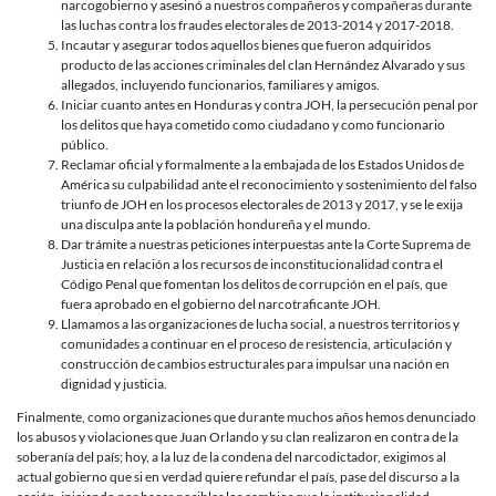
narcogobierno y asesinó a nuestros compañeros y compañeras durante
las luchas contra los fraudes electorales de 2013-2014 y 2017-2018.
Incautar y asegurar todos aquellos bienes que fueron adquiridos
producto de las acciones criminales del clan Hernández Alvarado y sus
allegados, incluyendo funcionarios, familiares y amigos.
Iniciar cuanto antes en Honduras y contra JOH, la persecución penal por
los delitos que haya cometido como ciudadano y como funcionario
público.
Reclamar oficial y formalmente a la embajada de los Estados Unidos de
América su culpabilidad ante el reconocimiento y sostenimiento del falso
triunfo de JOH en los procesos electorales de 2013 y 2017, y se le exija
una disculpa ante la población hondureña y el mundo.
Dar trámite a nuestras peticiones interpuestas ante la Corte Suprema de
Justicia en relación a los recursos de inconstitucionalidad contra el
Código Penal que fomentan los delitos de corrupción en el país, que
fuera aprobado en el gobierno del narcotraficante JOH.
Llamamos a las organizaciones de lucha social, a nuestros territorios y
comunidades a continuar en el proceso de resistencia, articulación y
construcción de cambios estructurales para impulsar una nación en
dignidad y justicia.
Finalmente, como organizaciones que durante muchos años hemos denunciado
los abusos y violaciones que Juan Orlando y su clan realizaron en contra de la
soberanía del país; hoy, a la luz de la condena del narcodictador, exigimos al
actual gobierno que si en verdad quiere refundar el país, pase del discurso a la