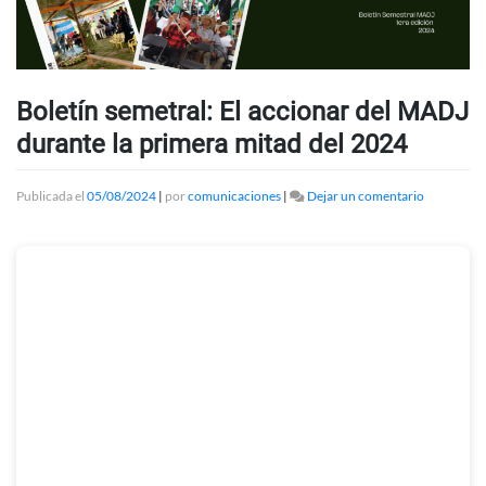
Boletín semetral: El accionar del MADJ
durante la primera mitad del 2024
en
Publicada el
05/08/2024
|
por
comunicaciones
|
Dejar un comentario
Boletín
semetral:
El
accionar
del
MADJ
durante
la
primera
mitad
del
2024