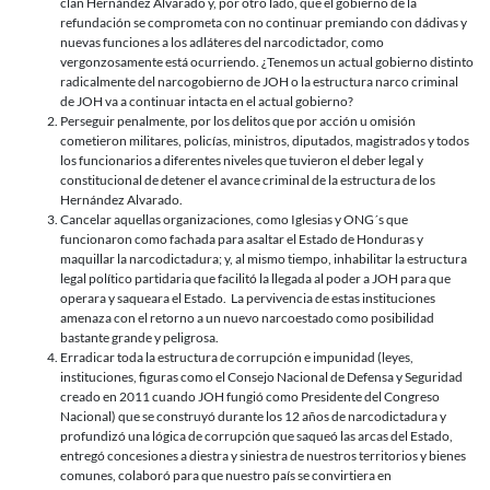
clan Hernández Alvarado y, por otro lado, que el gobierno de la
refundación se comprometa con no continuar premiando con dádivas y
nuevas funciones a los adláteres del narcodictador, como
vergonzosamente está ocurriendo. ¿Tenemos un actual gobierno distinto
radicalmente del narcogobierno de JOH o la estructura narco criminal
de JOH va a continuar intacta en el actual gobierno?
Perseguir penalmente, por los delitos que por acción u omisión
cometieron militares, policías, ministros, diputados, magistrados y todos
los funcionarios a diferentes niveles que tuvieron el deber legal y
constitucional de detener el avance criminal de la estructura de los
Hernández Alvarado.
Cancelar aquellas organizaciones, como Iglesias y ONG´s que
funcionaron como fachada para asaltar el Estado de Honduras y
maquillar la narcodictadura; y, al mismo tiempo, inhabilitar la estructura
legal político partidaria que facilitó la llegada al poder a JOH para que
operara y saqueara el Estado. La pervivencia de estas instituciones
amenaza con el retorno a un nuevo narcoestado como posibilidad
bastante grande y peligrosa.
Erradicar toda la estructura de corrupción e impunidad (leyes,
instituciones, figuras como el Consejo Nacional de Defensa y Seguridad
creado en 2011 cuando JOH fungió como Presidente del Congreso
Nacional) que se construyó durante los 12 años de narcodictadura y
profundizó una lógica de corrupción que saqueó las arcas del Estado,
entregó concesiones a diestra y siniestra de nuestros territorios y bienes
comunes, colaboró para que nuestro país se convirtiera en