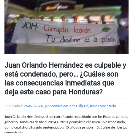
Juan Orlando Hernández es culpable y
está condenado, pero… ¿Cuáles son
las consecuencias inmediatas que
deja este caso para Honduras?
en
Publicada el
26/06/2024
|
por
comunicaciones
|
Dejar un comentario
Juan
Orlando
Juan Orlando Hernández, el narcotraficante respaldado por los Estados Unidos,
Hernánde
gobernó Honduras desde el 2014 al 2021 y convirtió el país en un narcoestado,
es
por lo cual ahora ha sido sentenciado a 45 años de prisión más 5 años de libertad
culpable
supervisada.