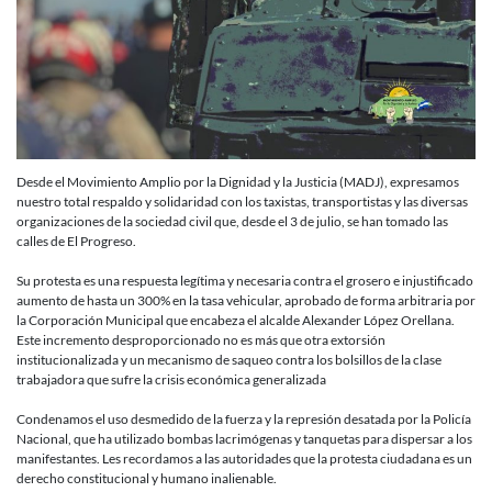
Desde el Movimiento Amplio por la Dignidad y la Justicia (MADJ), expresamos
nuestro total respaldo y solidaridad con los taxistas, transportistas y las diversas
organizaciones de la sociedad civil que, desde el 3 de julio, se han tomado las
calles de El Progreso.
Su protesta es una respuesta legítima y necesaria contra el grosero e injustificado
aumento de hasta un 300% en la tasa vehicular, aprobado de forma arbitraria por
la Corporación Municipal que encabeza el alcalde Alexander López Orellana.
Este incremento desproporcionado no es más que otra extorsión
institucionalizada y un mecanismo de saqueo contra los bolsillos de la clase
trabajadora que sufre la crisis económica generalizada
Condenamos el uso desmedido de la fuerza y la represión desatada por la Policía
Nacional, que ha utilizado bombas lacrimógenas y tanquetas para dispersar a los
manifestantes. Les recordamos a las autoridades que la protesta ciudadana es un
derecho constitucional y humano inalienable.