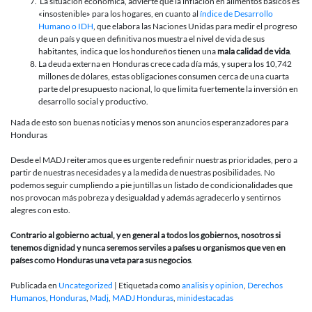
La situación económica, advierte que la inflación en alimentos básicos es
«insostenible» para los hogares, en cuanto al
índice de Desarrollo
Humano o IDH
, que elabora las Naciones Unidas para medir el progreso
de un país y que en definitiva nos muestra el nivel de vida de sus
habitantes, indica que los hondureños tienen una
mala calidad de vida
.
La deuda externa en Honduras crece cada día más, y supera los 10,742
millones de dólares, estas obligaciones consumen cerca de una cuarta
parte del presupuesto nacional, lo que limita fuertemente la inversión en
desarrollo social y productivo.
Nada de esto son buenas noticias y menos son anuncios esperanzadores para
Honduras
Desde el MADJ reiteramos que es urgente redefinir nuestras prioridades, pero a
partir de nuestras necesidades y a la medida de nuestras posibilidades. No
podemos seguir cumpliendo a pie juntillas un listado de condicionalidades que
nos provocan más pobreza y desigualdad y además agradecerlo y sentirnos
alegres con esto.
Contrario al gobierno actual, y en general a todos los gobiernos, nosotros si
tenemos dignidad y nunca seremos serviles a países u organismos que ven en
países como Honduras una veta para sus negocios
.
Publicada en
Uncategorized
|
Etiquetada como
analisis y opinion
,
Derechos
Humanos
,
Honduras
,
Madj
,
MADJ Honduras
,
minidestacadas