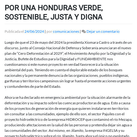
POR UNA HONDURAS VERDE,
SOSTENIBLE, JUSTA Y DIGNA
en
Publicada el
24/06/2024
|
por
comunicaciones
|
Dejar un comentario
POR
UNA
Luego de que el 23 de mayo del 2024 la presidenta Xiomara Castro a través de un
HONDUR
discurso, junto al Consejo Nacional de Defensa y Soberanía anunciaran el nuevo
VERDE,
plan de “Cero Deforestación al 2029”, el Movimiento Amplio por la Dignidad y la
SOSTENIB
Justicia, Bufete de Estudios para la Dignidad y FUNDAMBIENTE nos
JUSTA
cuestionamos si este nuevo proyecto en verdad favorecerá a la situación
Y
ambiental del país. Teniendo en cuenta el deplorable estado de los bosques
DIGNA
nacionales y la permanente denuncia de las organizaciones, pueblos indígenas,
garífunas y territorios campesinos sin lograr hasta el presente acciones urgentes
y contundentes de parte del Estado.
Ahora se ha declarado en emergencia ambiental por la situación alarmante de la
deforestación y su impacto sobre las cuencas productoras de agua. Esto a causa
de los proyectos de generación de energía que quieren instalarse en territorios
sin consultar a las comunidades, ejemplo de ello son, el sector Pajuiles con el
proyecto hidroeléctrico de la empresa HIDROCEP que contaminó el río Mezapa,
produciendo afectaciones en la salud de las personas y pretendía dejar sin agua a
las comunidades del sector. Así mismo, en Jilamito, la empresa INGELSA y su
proyecto hidroeléctrico sobre el río Jilamito, hasta ahora el único no explotado