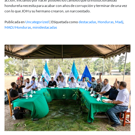
acción, iniciando por hacer posibles los cambios que la institucionalidad
hondureña necesita para acabar con años de corrupción y terminar de una vez
con lo que JOH y su hermano crearon, un narcoestado.
Publicada en
Uncategorized
|
Etiquetada como
destacadas
,
Honduras
,
Madj
,
MADJ Honduras
,
minidestacadas