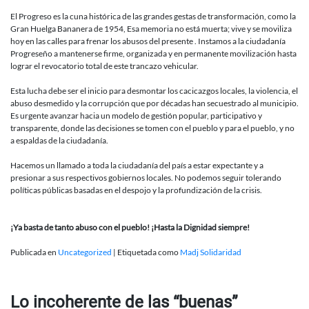
El Progreso es la cuna histórica de las grandes gestas de transformación, como la
Gran Huelga Bananera de 1954, Esa memoria no está muerta; vive y se moviliza
hoy en las calles para frenar los abusos del presente . Instamos a la ciudadanía
Progreseño a mantenerse firme, organizada y en permanente movilización hasta
lograr el revocatorio total de este trancazo vehicular.
Esta lucha debe ser el inicio para desmontar los cacicazgos locales, la violencia, el
abuso desmedido y la corrupción que por décadas han secuestrado al municipio.
Es urgente avanzar hacia un modelo de gestión popular, participativo y
transparente, donde las decisiones se tomen con el pueblo y para el pueblo, y no
a espaldas de la ciudadanía.
Hacemos un llamado a toda la ciudadanía del país a estar expectante y a
presionar a sus respectivos gobiernos locales. No podemos seguir tolerando
políticas públicas basadas en el despojo y la profundización de la crisis.
¡Ya basta de tanto abuso con el pueblo! ¡Hasta la Dignidad siempre!
Publicada en
Uncategorized
|
Etiquetada como
Madj Solidaridad
Lo incoherente de las “buenas”