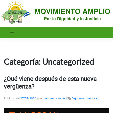
Saltar
al
contenido
Categoría:
Uncategorized
¿Qué viene después de esta nueva
vergüenza?
en
Publicada el
27/07/2026
|
por
comunicaciones
|
Dejar un comentario
¿Qué
viene
después