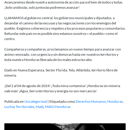
Avanzaremos desde nuestra autonomía de acción para el bien de todos y todas.
¡Solo unidos/as, solo juntos/as podremos avanzar!
LLAMAMOS al gobierno central, los gobiernos municipales y diputados, a
desandar el camino de las excusas y las negociaciones con los enemigos del
pueblo. Exigimos coherencia y respetos a los procesos populares y comunitarios.
Refundar este país no es posible sino estamos nosotros » el pueblo» como el
centro.
Compañeros y compañeras, proclamamos un nuevo tiempo para avanzar con
ánimo renovado, con urgencia y sin demoras hasta ver nuestros territorios y
toda nuestra Honduras liberada de los males estructurales.
Dado en Nueva Esperanza, Sector Florida, Tela, Atlántida, territorio libre de
minería.
¡Del 2 al 04 de agosto de 2024! ¡Toda mina contamina! ¡Honduras sin minería
vale más! ¡Agua, tierra territorios y energía no son mercancía!
Publicada en
Uncategorized
|
Etiquetada como
Derechos Humanos
,
Honduras
,
Luchas Territoriales
,
Madj
,
MADJ Honduras