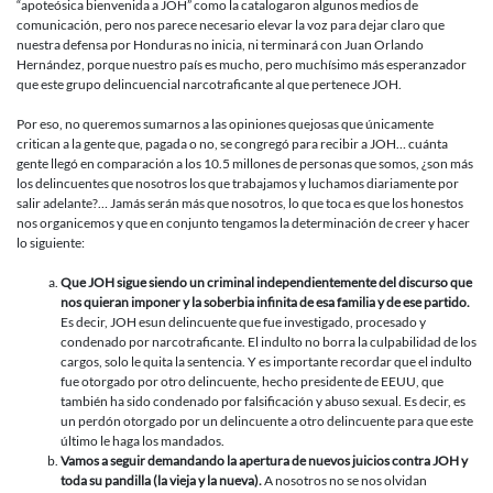
“apoteósica bienvenida a JOH” como la catalogaron algunos medios de
comunicación, pero nos parece necesario elevar la voz para dejar claro que
nuestra defensa por Honduras no inicia, ni terminará con Juan Orlando
Hernández, porque nuestro país es mucho, pero muchísimo más esperanzador
que este grupo delincuencial narcotraficante al que pertenece JOH.
Por eso, no queremos sumarnos a las opiniones quejosas que únicamente
critican a la gente que, pagada o no, se congregó para recibir a JOH… cuánta
gente llegó en comparación a los 10.5 millones de personas que somos, ¿son más
los delincuentes que nosotros los que trabajamos y luchamos diariamente por
salir adelante?… Jamás serán más que nosotros, lo que toca es que los honestos
nos organicemos y que en conjunto tengamos la determinación de creer y hacer
lo siguiente:
Que JOH sigue siendo un criminal independientemente del discurso que
nos quieran imponer y la soberbia infinita de esa familia y de ese partido.
Es decir, JOH esun delincuente que fue investigado, procesado y
condenado por narcotraficante. El indulto no borra la culpabilidad de los
cargos, solo le quita la sentencia. Y es importante recordar que el indulto
fue otorgado por otro delincuente, hecho presidente de EEUU, que
también ha sido condenado por falsificación y abuso sexual. Es decir, es
un perdón otorgado por un delincuente a otro delincuente para que este
último le haga los mandados.
Vamos a seguir demandando la apertura de nuevos juicios contra JOH y
toda su pandilla (la vieja y la nueva).
A nosotros no se nos olvidan