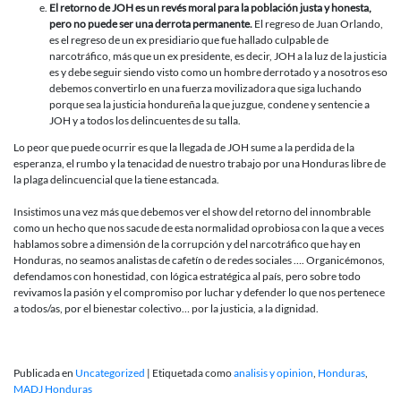
El retorno de JOH es un revés moral para la población justa y honesta,
pero no puede ser una derrota permanente.
El regreso de Juan Orlando,
es el regreso de un ex presidiario que fue hallado culpable de
narcotráfico, más que un ex presidente, es decir, JOH a la luz de la justicia
es y debe seguir siendo visto como un hombre derrotado y a nosotros eso
debemos convertirlo en una fuerza movilizadora que siga luchando
porque sea la justicia hondureña la que juzgue, condene y sentencie a
JOH y a todos los delincuentes de su talla.
Lo peor que puede ocurrir es que la llegada de JOH sume a la perdida de la
esperanza, el rumbo y la tenacidad de nuestro trabajo por una Honduras libre de
la plaga delincuencial que la tiene estancada.
Insistimos una vez más que debemos ver el show del retorno del innombrable
como un hecho que nos sacude de esta normalidad oprobiosa con la que a veces
hablamos sobre a dimensión de la corrupción y del narcotráfico que hay en
Honduras, no seamos analistas de cafetín o de redes sociales …. Organicémonos,
defendamos con honestidad, con lógica estratégica al país, pero sobre todo
revivamos la pasión y el compromiso por luchar y defender lo que nos pertenece
a todos/as, por el bienestar colectivo… por la justicia, a la dignidad.
Publicada en
Uncategorized
|
Etiquetada como
analisis y opinion
,
Honduras
,
MADJ Honduras