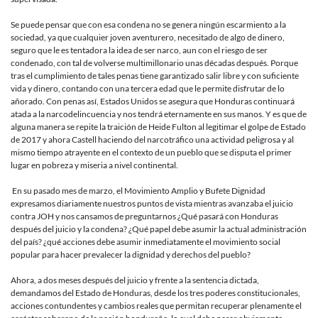
y
está
Se puede pensar que con esa condena no se genera ningún escarmiento a la
condenado
sociedad, ya que cualquier joven aventurero, necesitado de algo de dinero,
pero… ¿Cu
seguro que le es tentadora la idea de ser narco, aun con el riesgo de ser
son
condenado, con tal de volverse multimillonario unas décadas después. Porque
las
tras el cumplimiento de tales penas tiene garantizado salir libre y con suficiente
consecuen
vida y dinero, contando con una tercera edad que le permite disfrutar de lo
inmediatas
añorado. Con penas así, Estados Unidos se asegura que Honduras continuará
que
atada a la narcodelincuencia y nos tendrá eternamente en sus manos. Y es que de
deja
alguna manera se repite la traición de Heide Fulton al legitimar el golpe de Estado
este
de 2017 y ahora Castell haciendo del narcotráfico una actividad peligrosa y al
caso
mismo tiempo atrayente en el contexto de un pueblo que se disputa el primer
para
lugar en pobreza y miseria a nivel continental.
Honduras?
En su pasado mes de marzo, el Movimiento Amplio y Bufete Dignidad
expresamos diariamente nuestros puntos de vista mientras avanzaba el juicio
contra JOH y nos cansamos de preguntarnos ¿Qué pasará con Honduras
después del juicio y la condena? ¿Qué papel debe asumir la actual administración
del país? ¿qué acciones debe asumir inmediatamente el movimiento social
popular para hacer prevalecer la dignidad y derechos del pueblo?
Ahora, a dos meses después del juicio y frente a la sentencia dictada,
demandamos del Estado de Honduras, desde los tres poderes constitucionales,
acciones contundentes y cambios reales que permitan recuperar plenamente el