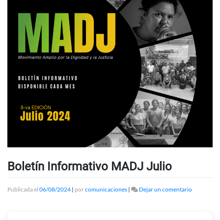
Boletín Informativo MADJ Julio
en
Publicada el
06/08/2024
|
por
comunicaciones
|
Dejar un comentario
Boletín
Informativ
MADJ