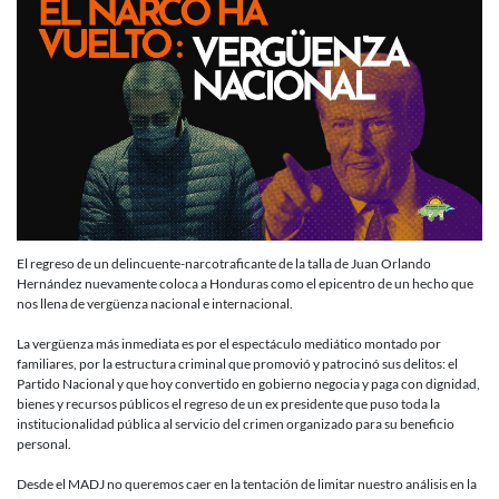
de
esta
nueva
vergüenza
El regreso de un delincuente-narcotraficante de la talla de Juan Orlando
Hernández nuevamente coloca a Honduras como el epicentro de un hecho que
nos llena de vergüenza nacional e internacional.
La vergüenza más inmediata es por el espectáculo mediático montado por
familiares, por la estructura criminal que promovió y patrocinó sus delitos: el
Partido Nacional y que hoy convertido en gobierno negocia y paga con dignidad,
bienes y recursos públicos el regreso de un ex presidente que puso toda la
institucionalidad pública al servicio del crimen organizado para su beneficio
personal.
Desde el MADJ no queremos caer en la tentación de limitar nuestro análisis en la