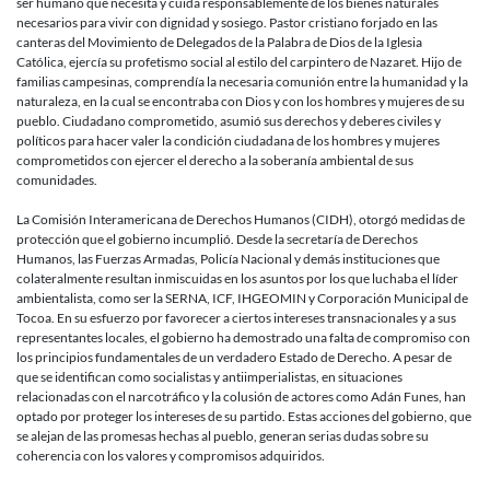
ser humano que necesita y cuida responsablemente de los bienes naturales
necesarios para vivir con dignidad y sosiego. Pastor cristiano forjado en las
canteras del Movimiento de Delegados de la Palabra de Dios de la Iglesia
Católica, ejercía su profetismo social al estilo del carpintero de Nazaret. Hijo de
familias campesinas, comprendía la necesaria comunión entre la humanidad y la
naturaleza, en la cual se encontraba con Dios y con los hombres y mujeres de su
pueblo. Ciudadano comprometido, asumió sus derechos y deberes civiles y
políticos para hacer valer la condición ciudadana de los hombres y mujeres
comprometidos con ejercer el derecho a la soberanía ambiental de sus
comunidades.
La Comisión Interamericana de Derechos Humanos (CIDH), otorgó medidas de
protección que el gobierno incumplió. Desde la secretaría de Derechos
Humanos, las Fuerzas Armadas, Policía Nacional y demás instituciones que
colateralmente resultan inmiscuidas en los asuntos por los que luchaba el líder
ambientalista, como ser la SERNA, ICF, IHGEOMIN y Corporación Municipal de
Tocoa. En su esfuerzo por favorecer a ciertos intereses transnacionales y a sus
representantes locales, el gobierno ha demostrado una falta de compromiso con
los principios fundamentales de un verdadero Estado de Derecho. A pesar de
que se identifican como socialistas y antiimperialistas, en situaciones
relacionadas con el narcotráfico y la colusión de actores como Adán Funes, han
optado por proteger los intereses de su partido. Estas acciones del gobierno, que
se alejan de las promesas hechas al pueblo, generan serias dudas sobre su
coherencia con los valores y compromisos adquiridos.