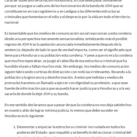
carácter soberano de la nación hondureña, lo cual debe pasar obviamente
porque se juzgue a cada uno de los funcionarios de la banda de JOH que se
constituyeron en narcogobierno y se castigue a las diferentes estructuras
criminales que fomentaron el odio y el desprecio por la vida en todo el territorio
nacional.
Es lamentable que los medios de comunicación social reaccionan a esta condena
desde una perspectiva meramente sensacionalista, enfatizando más el posible
regreso de JOH tras la apelación anunciada inmediatamente después de la
sentencia; dejando de lado lo que de verdad importa, como ser el significado que
tiene para Honduras y su población esta condena. Y pese a que no era la condena
que muchos esperaban, se juzgó al cabecilla de esa estructura criminal que ha
hundido el país y faltan muchos más. Sin embargo, los medios de comunicación
siguen fabricando cortinas de distracción con noticias irrelevantes, llevando a la
población a la ignorancia y desinformación. A estos periodistas y medios de
prensa les hacemos un llamado a ejercer con dignidad su profesión, a que sean
fuente de información para que se pueda hacer justicia para Honduras y a la vez
sacarla de donde la dejó JOH y su banda.
En ese sentido declaramos que a pesar de que la condena no nos deja satisfechos
en nuestro afán de lograr mínima justicia, lo menos que debe suceder en
Honduras es lo siguiente:
Desmontar y enjuiciar la estructura criminal -incrustada en todos los
poderes del Estado- que respaldó y se benefició del accionar criminal del