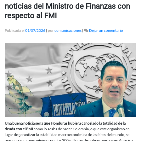
noticias del Ministro de Finanzas con
respecto al FMI
en
Publicada el
01/07/2026
|
por
comunicaciones
|
Dejar un comentario
Lo
incoheren
de
las
“buenas”
noticias
del
Ministro
de
Finanzas
con
respecto
al
FMI
Una buena noticia sería que Honduras hubiera cancelado la totalidad de la
deuda con el FMI
como lo acaba de hacer Colombia, o que este organismo en
lugar de garantizar la estabilidad macroeconómica de las élites del mundo, se
preocupara, como mínimo, por los 200 millones de pobres que hay en America