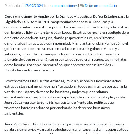
en
Publicada el
17/09/2024
|
por
comunicaciones
|
Dejar un comentario
LA
INFAMIA
Desde el movimiento Amplio por la Dignidad y la Justicia, Bufete Estudios para la
HIERE
Dignidad y FUNDAMBIENTE nos pronunciamos ante la Honduras y la
A
comunidad internacional que, por fin, las hordas criminales han logrado acabar
LOS
con la vida de líder comunitario Juan López. Este trágico hecho es resultado de la
HOMBRE
creciente violencia en la región, donde grupos criminales, ampliamente
QUE
denunciados, han actuado con impunidad. Mientras tanto, observamos cómo el
LUCHAN
gobierno mantiene un discurso centrado en el tema del golpe de Estado y la
soberanía, un asunto que, aunque relevante en su contexto, ha desviado la
atención de otras problemáticas urgentes que requieren respuestas inmediatas,
como los vínculos con el narcotráfico, que necesitan ser esclarecidos y
abordados conforme a derecho.
Les expresamos a las Fuerzas Armadas, Policía Nacional y a los empresarios
extractivistas y palmeros, que han fracasado en todos sus intentos por acallar la
voz de Juan López y de todos los hombres y mujeres que continúan
enfrentándose a la explotación y despojo de sus territorios. La vida y legado de
Juan López representan una férrea resistencia frente a las políticas que
favorecen intereses privados por encima de los derechos humanos y
ambientales.
Juan López fue un hombre excepcional que, tras su asesinato, nos hereda una
palabra siempre viva y cargada de lucha permanente por la dignificación de todo