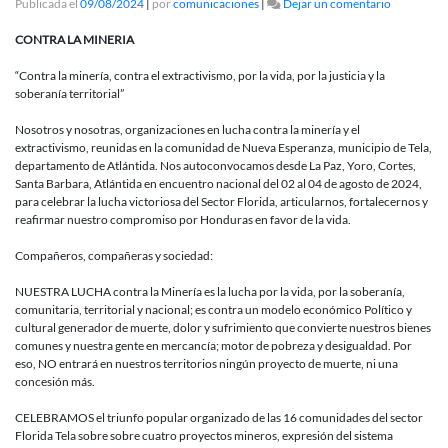
en
Publicada el
09/08/2024
|
por
comunicaciones
|
Dejar un comentario
ENCUENT
NACIONA
CONTRA LA MINERIA
DE
TERRITOR
“Contra la minería, contra el extractivismo, por la vida, por la justicia y la
Y
soberanía territorial”
ORGANIZ
EN
Nosotros y nosotras, organizaciones en lucha contra la minería y el
LUCHA
extractivismo, reunidas en la comunidad de Nueva Esperanza, municipio de Tela,
CONTRA
departamento de Atlántida. Nos autoconvocamos desde La Paz, Yoro, Cortes,
LA
Santa Barbara, Atlántida en encuentro nacional del 02 al 04 de agosto de 2024,
MINERIA
para celebrar la lucha victoriosa del Sector Florida, articularnos, fortalecernos y
reafirmar nuestro compromiso por Honduras en favor de la vida.
Compañeros, compañeras y sociedad:
NUESTRA LUCHA contra la Minería es la lucha por la vida, por la soberanía,
comunitaria, territorial y nacional; es contra un modelo económico Político y
cultural generador de muerte, dolor y sufrimiento que convierte nuestros bienes
comunes y nuestra gente en mercancía; motor de pobreza y desigualdad. Por
eso, NO entrará en nuestros territorios ningún proyecto de muerte, ni una
concesión más.
CELEBRAMOS el triunfo popular organizado de las 16 comunidades del sector
Florida Tela sobre sobre cuatro proyectos mineros, expresión del sistema