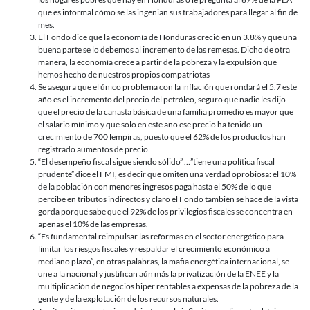
que es informal cómo se las ingenian sus trabajadores para llegar al fin de
mes.
El Fondo dice que la economía de Honduras creció en un 3.8% y que una
buena parte se lo debemos al incremento de las remesas. Dicho de otra
manera, la economía crece a partir de la pobreza y la expulsión que
hemos hecho de nuestros propios compatriotas
Se asegura que el único problema con la inflación que rondará el 5.7 este
año es el incremento del precio del petróleo, seguro que nadie les dijo
que el precio de la canasta básica de una familia promedio es mayor que
el salario mínimo y que solo en este año ese precio ha tenido un
crecimiento de 700 lempiras, puesto que el 62% de los productos han
registrado aumentos de precio.
“El desempeño fiscal sigue siendo sólido” …”tiene una política fiscal
prudente” dice el FMI, es decir que omiten una verdad oprobiosa: el 10%
de la población con menores ingresos paga hasta el 50% de lo que
percibe en tributos indirectos y claro el Fondo también se hace de la vista
gorda porque sabe que el 92% de los privilegios fiscales se concentra en
apenas el 10% de las empresas.
“Es fundamental reimpulsar las reformas en el sector energético para
limitar los riesgos fiscales y respaldar el crecimiento económico a
mediano plazo”, en otras palabras, la mafia energética internacional, se
une a la nacional y justifican aún más la privatización de la ENEE y la
multiplicación de negocios hiper rentables a expensas de la pobreza de la
gente y de la explotación de los recursos naturales.