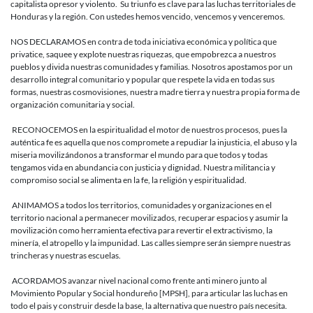
capitalista opresor y violento. Su triunfo es clave para las luchas territoriales de
Honduras y la región. Con ustedes hemos vencido, vencemos y venceremos.
NOS DECLARAMOS en contra de toda iniciativa económica y política que
privatice, saquee y explote nuestras riquezas, que empobrezca a nuestros
pueblos y divida nuestras comunidades y familias. Nosotros apostamos por un
desarrollo integral comunitario y popular que respete la vida en todas sus
formas, nuestras cosmovisiones, nuestra madre tierra y nuestra propia forma de
organización comunitaria y social.
RECONOCEMOS en la espiritualidad el motor de nuestros procesos, pues la
auténtica fe es aquella que nos compromete a repudiar la injusticia, el abuso y la
miseria movilizándonos a transformar el mundo para que todos y todas
tengamos vida en abundancia con justicia y dignidad. Nuestra militancia y
compromiso social se alimenta en la fe, la religión y espiritualidad.
ANIMAMOS a todos los territorios, comunidades y organizaciones en el
territorio nacional a permanecer movilizados, recuperar espacios y asumir la
movilización como herramienta efectiva para revertir el extractivismo, la
minería, el atropello y la impunidad. Las calles siempre serán siempre nuestras
trincheras y nuestras escuelas.
ACORDAMOS avanzar nivel nacional como frente anti minero junto al
Movimiento Popular y Social hondureño [MPSH], para articular las luchas en
todo el pais y construir desde la base, la alternativa que nuestro país necesita.