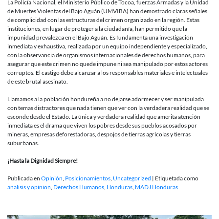
La Policía Nacional, el Ministerio Público de Tocoa, fuerzas Armadas y la Unidad
de Muertes Violentas del Bajo Aguán (UMVIBA) han demostrado claras señales
de complicidad con las estructuras del crimen organizado en la región. Estas
instituciones, en lugar de proteger a la ciudadanía, han permitido que la
impunidad prevalezca en el Bajo Aguán. Es fundamenta una investigación
inmediata y exhaustiva, realizada por un equipo independiente y especializado,
con la observancia de organismos internacionales de derechos humanos, para
asegurar que este crimen no quede impune ni sea manipulado por estos actores
corruptos. El castigo debe alcanzar a los responsables materiales e intelectuales
de este brutal asesinato.
Llamamos a la población hondureña a no dejarse adormecer y ser manipulada
con temas distractores que nada tienen que ver con la verdadera realidad que se
esconde desde el Estado. La única y verdadera realidad que amerita atención
inmediata es el drama que viven los pobres desde sus pueblos acosados por
mineras, empresas deforestadoras, despojos de tierras agrícolas y tierras
suburbanas.
¡Hasta la Dignidad Siempre!
Publicada en
Opinión
,
Posicionamientos
,
Uncategorized
|
Etiquetada como
analisis y opinion
,
Derechos Humanos
,
Honduras
,
MADJ Honduras