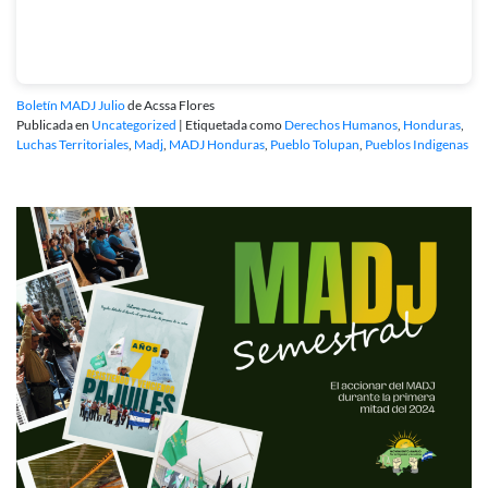
Boletín MADJ Julio
de Acssa Flores
Publicada en
Uncategorized
|
Etiquetada como
Derechos Humanos
,
Honduras
,
Luchas Territoriales
,
Madj
,
MADJ Honduras
,
Pueblo Tolupan
,
Pueblos Indigenas