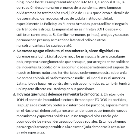
ninguno de los 13 casos presentados por la MACIH, el robo al IHSS, la
corrupción descomunal en el marco de la pandemia, pero tampoco
olvidaremos los testimonios en el juicio de EEUU que dieron el detalle de
los asesinatos, los negocios, el uso de toda la institucionalidad,
especialmente La Policía y las Fuerzas Armadas, para facilitar el negocio
del tráfico de la droga. La impunidad no es infinita y JOH lo sabe y lo
sufrió en carne propia. Su familia (hermanos, primos), amigos y secuaces
permanecen presos y se mantiene latente el odio de otros
narcotraficantes a los cuales delató.
No vamos a pagar el indulto, ni con soberanía, ni con dignidad.
No
daremos una lucha fácil al gobierno, a los gringos, a Israel o a cualquier
país, empresa o conglomerado que crea que, por arreglos entre políticos
delincuentes, la población y las comunidades permitiremos el saqueo de
nuestros bienes naturales, territoriales o cederemos nuestra soberanía.
No somos colonia, ni patio trasero de nadie… ni Honduras, ni América
Latina, lo que hagan en contra de nuestras comunidades, también tendrá
un impacto directo en ustedes y en sus posesiones.
Hoy más que nunca debemos reinventar la democracia.
El retorno de
JOH, el pacto de impunidad electoral firmado por TODOS los partidos,
las pugnas de control y poder a lo interno de los partidos, especialmente
en el Nacional, deben obligarnos a entender que requerimos de nuevos
mecanismos y apuestas políticas que no tengan el olor rancio y de
acomodo de los viejos liderazgos políticos y sociales. Estamos a tiempo
para organizarnos y permitirle a la desvencijada democracia actual un
aire de esperanza.