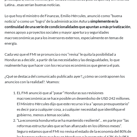
Latina…esas serían buenas noticias.
Lo que hoy el ministro de Finanzas, Emilio Hércules, anunció como “buena
noticia” o como un “logro” de la administración Asfura
simplemente es la
continuidad de una serie de condicionalidades que apuntan a más privatización
,
menos apoyo a proyectos sociales y mayor apertura y seguridades
macroeconómicas para los inversores externos, especialmente en temas de
energía.
Cada vez que el FMI se pronuncia o nos “revisa” le quita la posibilidad a
Honduras a decidir, a partir de las necesidades y las desigualdades, lo que
realmente hay que hacer con los recursos económicos que genera el país.
¿Qué se destaca del comunicado publicado ayer?,¿cómo se contraponen los
anuncios con la realidad?. Veamos:
EL FMI anunció que al “pasar” Honduras sus revisiones
macroeconómicas se hace posible un desembolso de USD 242 millones.
El Ministro Hércules dijo que este recurso iría a “apoyo presupuestario”
es decir para cualquier cosa, a cualquier necesidad que identifique el
gobierno, menos a temas sociales.
“La economía hondureña se ha mantenido resiliente”… en parte por “las
reformas estructurales que se han afianzado en los últimos meses”.
Seguro estamos que el FMI no revisa el estado de la economía del 80% de
los hogares pobres que hay en Honduras o le pregunta al 67% de la PEA