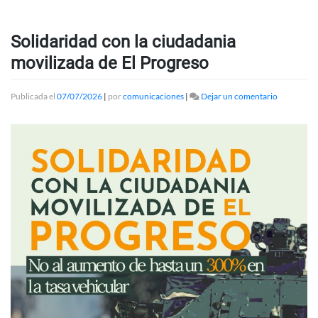
Solidaridad con la ciudadania
movilizada de El Progreso
en
Publicada el
07/07/2026
|
por
comunicaciones
|
Dejar un comentario
Solidarida
con
la
ciudadania
movilizada
de
El
Progreso