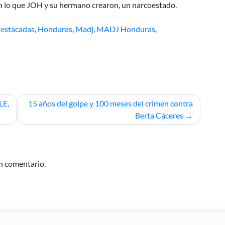
on lo que JOH y su hermano crearon, un narcoestado.
estacadas
,
Honduras
,
Madj
,
MADJ Honduras
,
E,
15 años del golpe y 100 meses del crimen contra
Berta Cáceres
n comentario.