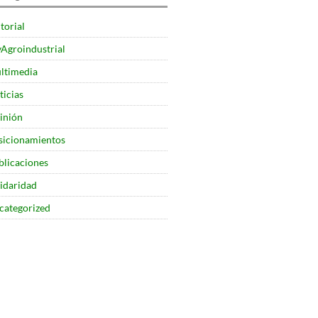
torial
yAgroindustrial
ltimedia
ticias
inión
sicionamientos
blicaciones
lidaridad
categorized