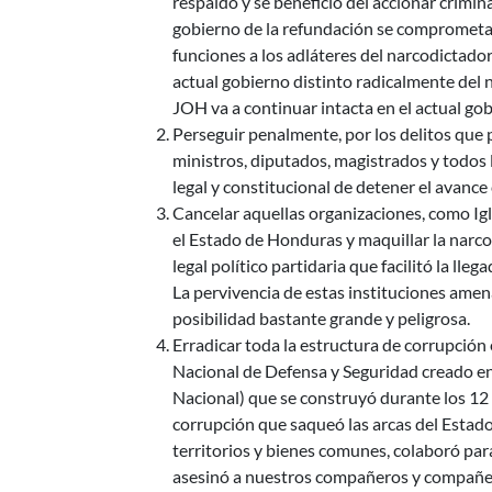
respaldó y se benefició del accionar crimin
gobierno de la refundación se comprometa
funciones a los adláteres del narcodictad
actual gobierno distinto radicalmente del 
JOH va a continuar intacta en el actual go
Perseguir penalmente, por los delitos que p
ministros, diputados, magistrados y todos l
legal y constitucional de detener el avance
Cancelar aquellas organizaciones, como Ig
el Estado de Honduras y maquillar la narcod
legal político partidaria que facilitó la ll
La pervivencia de estas instituciones ame
posibilidad bastante grande y peligrosa.
Erradicar toda la estructura de corrupción 
Nacional de Defensa y Seguridad creado 
Nacional) que se construyó durante los 12
corrupción que saqueó las arcas del Estado
territorios y bienes comunes, colaboró par
asesinó a nuestros compañeros y compañera