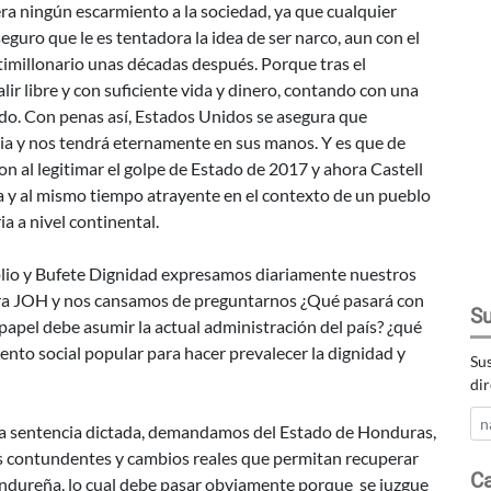
a ningún escarmiento a la sociedad, ya que cualquier
eguro que le es tentadora la idea de ser narco, aun con el
timillonario unas décadas después. Porque tras el
ir libre y con suficiente vida y dinero, contando con una
ado. Con penas así, Estados Unidos se asegura que
ia y nos tendrá eternamente en sus manos. Y es que de
on al legitimar el golpe de Estado de 2017 y ahora Castell
a y al mismo tiempo atrayente en el contexto de un pueblo
a a nivel continental.
io y Bufete Dignidad expresamos diariamente nuestros
ntra JOH y nos cansamos de preguntarnos ¿Qué pasará con
Su
apel debe asumir la actual administración del país? ¿qué
to social popular para hacer prevalecer la dignidad y
Sus
dir
a la sentencia dictada, demandamos del Estado de Honduras,
es contundentes y cambios reales que permitan recuperar
Ca
ondureña, lo cual debe pasar obviamente porque se juzgue