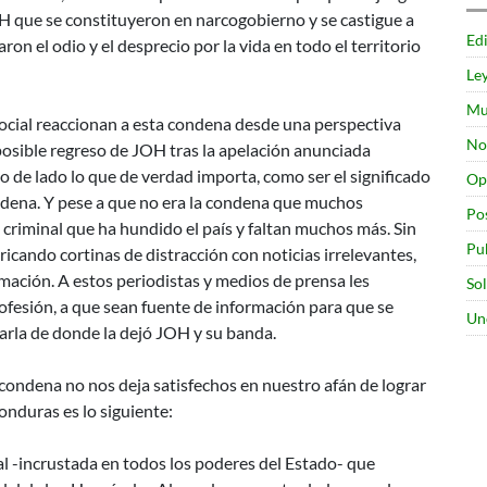
OH que se constituyeron en narcogobierno y se castigue a
Edi
on el odio y el desprecio por la vida en todo el territorio
Le
Mu
ocial reaccionan a esta condena desde una perspectiva
No
osible regreso de JOH tras la apelación anunciada
 de lado lo que de verdad importa, como ser el significado
Op
ndena. Y pese a que no era la condena que muchos
Po
a criminal que ha hundido el país y faltan muchos más. Sin
Pu
cando cortinas de distracción con noticias irrelevantes,
rmación. A estos periodistas y medios de prensa les
So
ofesión, a que sean fuente de información para que se
Un
carla de donde la dejó JOH y su banda.
condena no nos deja satisfechos en nuestro afán de lograr
onduras es lo siguiente:
al -incrustada en todos los poderes del Estado- que