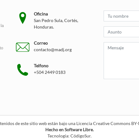
Oficina
San Pedro Sula, Cortés,
la
Honduras.
Correo
to
contacto@madj.org
Telfono
+504 2449 0183
tenidos de este sitio web están bajo una
Licencia Creative Commons B
Hecho en Software Libre.
Tecnología:
CódigoSur
.