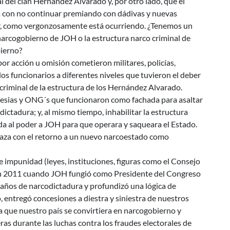
al del clan Hernández Alvarado y, por otro lado, que el
 con no continuar premiando con dádivas y nuevas
or, como vergonzosamente está ocurriendo. ¿Tenemos un
narcogobierno de JOH o la estructura narco criminal de
bierno?
or acción u omisión cometieron militares, policías,
os funcionarios a diferentes niveles que tuvieron el deber
 criminal de la estructura de los Hernández Alvarado.
lesias y ONG´s que funcionaron como fachada para asaltar
ictadura; y, al mismo tiempo, inhabilitar la estructura
egada al poder a JOH para que operara y saqueara el Estado.
naza con el retorno a un nuevo narcoestado como
e impunidad (leyes, instituciones, figuras como el Consejo
en 2011 cuando JOH fungió como Presidente del Congreso
 años de narcodictadura y profundizó una lógica de
, entregó concesiones a diestra y siniestra de nuestros
a que nuestro país se convirtiera en narcogobierno y
s durante las luchas contra los fraudes electorales de