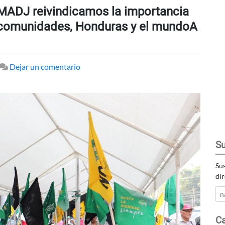
l MADJ reivindicamos la importancia
s comunidades, Honduras y el mundoA
en
Dejar un comentario
A
16
años
de
existencia:
En
Su
el
MADJ
Sus
reivindicamos
dir
la
importancia
de
Ca
nuestra