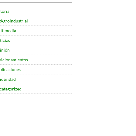
torial
yAgroindustrial
ltimedia
ticias
inión
sicionamientos
blicaciones
lidaridad
categorized