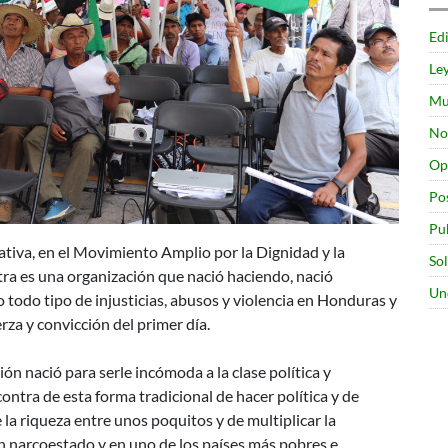
existencia
Edi
para
las
Le
comunidades,
Mu
Honduras
No
y
el
Op
mundoA
Po
16
Pu
años
ativa, en el Movimiento Amplio por la Dignidad y la
de
So
tra es una organización que nació haciendo, nació
existencia
Un
todo tipo de injusticias, abusos y violencia en Honduras y
rza y convicción del primer día.
 nació para serle incómoda a la clase política y
ontra de esta forma tradicional de hacer política y de
 la riqueza entre unos poquitos y de multiplicar la
n narcoestado y en uno de los países más pobres e