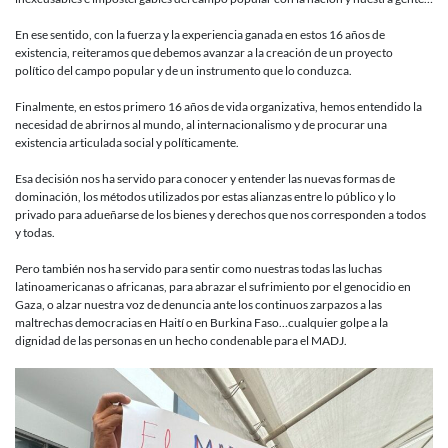
En ese sentido, con la fuerza y la experiencia ganada en estos 16 años de
existencia, reiteramos que debemos avanzar a la creación de un proyecto
político del campo popular y de un instrumento que lo conduzca.
Finalmente, en estos primero 16 años de vida organizativa, hemos entendido la
necesidad de abrirnos al mundo, al internacionalismo y de procurar una
existencia articulada social y políticamente.
Esa decisión nos ha servido para conocer y entender las nuevas formas de
dominación, los métodos utilizados por estas alianzas entre lo público y lo
privado para adueñarse de los bienes y derechos que nos corresponden a todos
y todas.
Pero también nos ha servido para sentir como nuestras todas las luchas
latinoamericanas o africanas, para abrazar el sufrimiento por el genocidio en
Gaza, o alzar nuestra voz de denuncia ante los continuos zarpazos a las
maltrechas democracias en Haití o en Burkina Faso…cualquier golpe a la
dignidad de las personas en un hecho condenable para el MADJ.