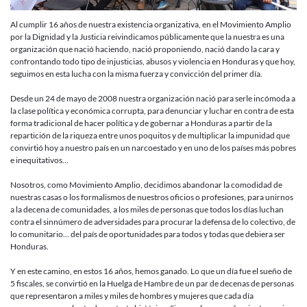
Al cumplir 16 años de nuestra existencia organizativa, en el Movimiento Amplio
por la Dignidad y la Justicia reivindicamos públicamente que la nuestra es una
organización que nació haciendo, nació proponiendo, nació dando la cara y
confrontando todo tipo de injusticias, abusos y violencia en Honduras y que hoy,
seguimos en esta lucha con la misma fuerza y convicción del primer día.
Desde un 24 de mayo de 2008 nuestra organización nació para serle incómoda a
la clase política y económica corrupta, para denunciar y luchar en contra de esta
forma tradicional de hacer política y de gobernar a Honduras a partir de la
repartición de la riqueza entre unos poquitos y de multiplicar la impunidad que
convirtió hoy a nuestro país en un narcoestado y en uno de los países más pobres
e inequitativos…
Nosotros, como Movimiento Amplio, decidimos abandonar la comodidad de
nuestras casas o los formalismos de nuestros oficios o profesiones, para unirnos
a la decena de comunidades, a los miles de personas que todos los días luchan
contra el sinnúmero de adversidades para procurar la defensa de lo colectivo, de
lo comunitario… del país de oportunidades para todos y todas que debiera ser
Honduras.
Y en este camino, en estos 16 años, hemos ganado. Lo que un día fue el sueño de
5 fiscales, se convirtió en la Huelga de Hambre de un par de decenas de personas
que representaron a miles y miles de hombres y mujeres que cada día