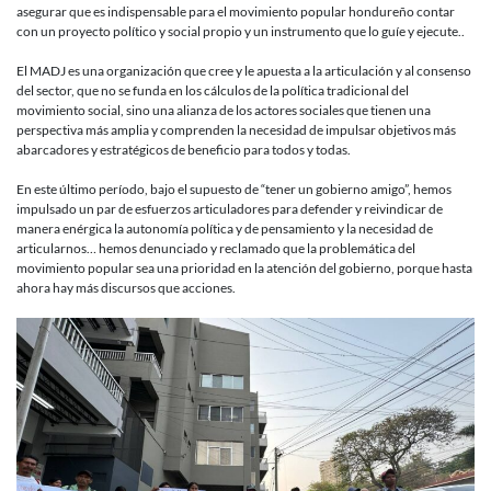
asegurar que es indispensable para el movimiento popular hondureño contar
con un proyecto político y social propio y un instrumento que lo guíe y ejecute..
El MADJ es una organización que cree y le apuesta a la articulación y al consenso
del sector, que no se funda en los cálculos de la política tradicional del
movimiento social, sino una alianza de los actores sociales que tienen una
perspectiva más amplia y comprenden la necesidad de impulsar objetivos más
abarcadores y estratégicos de beneficio para todos y todas.
En este último período, bajo el supuesto de “tener un gobierno amigo”, hemos
impulsado un par de esfuerzos articuladores para defender y reivindicar de
manera enérgica la autonomía política y de pensamiento y la necesidad de
articularnos… hemos denunciado y reclamado que la problemática del
movimiento popular sea una prioridad en la atención del gobierno, porque hasta
ahora hay más discursos que acciones.