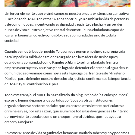
Un tercer elemento que reivindicamos es nuestra propia existencia organizativa.
El accionar del MADJ en estos 16 años contribuyó a cambiar la vida de personas
y de comunidades, incentivando su dignidad y espíritu de lucha, y sin perder
nunca de vista nuestro objetivo central de construir una ciudadanía capaz de
lograr el bienestar colectivo, no sólo de sus comunidades sino de toda la
sociedad.
Cuando vemos tribus del pueblo Tolupán que ponen en peligro su propia vida
para impedir la salida de camiones cargados de la madera de sus bosques,
cuando una comunidad como Pajuiles o Jilamito se han plantado frente a
empresas corruptas y abusivas y han logrado defender el derecho al agua de sus
comunidades o venimos como hoy a esta Tegucigalpa, frente a este Ministerio
Público, para defender nuestro derecho a la justicia, confirmamos la importancia
del MADJ y su contribución al país.
Todo este trabajo, el MADJ lo ha realizado sin ningún tipo de “cálculos políticos”,
eso se lo hemos dejamos a los partidos políticos o a otras instituciones,
organizaciones o sectores sociales que los cruzan otros interés particulares o
criminales y es, por esta razón, que asumimos todas las divergencias a lo interno
del movimiento popular, como un choque normal de ideas que nos ayuda a
crecer y a mejorar.
En estos 16 años de vida organizativa hemos acumulado saberes y hoy podemos