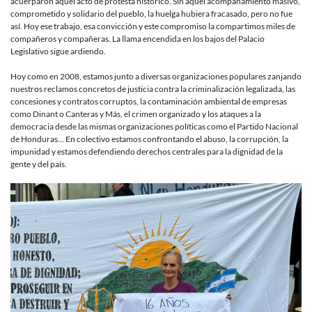
acuerparon aquel acto de protesta histórico. Sin aquel acompañamiento masivo,
comprometido y solidario del pueblo, la huelga hubiera fracasado, pero no fue
así. Hoy ese trabajo, esa convicción y este compromiso la compartimos miles de
compañeros y compañeras. La llama encendida en los bajos del Palacio
Legislativo sigue ardiendo.
Hoy como en 2008, estamos junto a diversas organizaciones populares zanjando
nuestros reclamos concretos de justicia contra la criminalización legalizada, las
concesiones y contratos corruptos, la contaminación ambiental de empresas
como Dinant o Canteras y Más, el crimen organizado y los ataques a la
democracia desde las mismas organizaciones políticas como el Partido Nacional
de Honduras… En colectivo estamos confrontando el abuso, la corrupción, la
impunidad y estamos defendiendo derechos centrales para la dignidad de la
gente y del país.