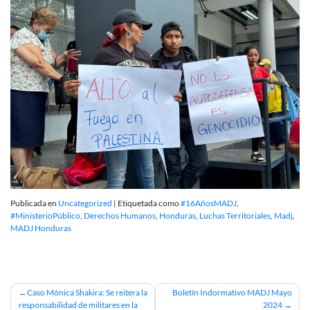
Publicada en
Uncategorized
|
Etiquetada como
#16AñosMADJ
,
#MinisterioPúblico
,
Derechos Humanos
,
Honduras
,
Luchas Territoriales
,
Madj
,
MADJ Honduras
Navegación
Caso Mónica Shakira: Se reitera la
Boletín Indormativo MADJ Mayo
responsabilidad de militares en la
2024