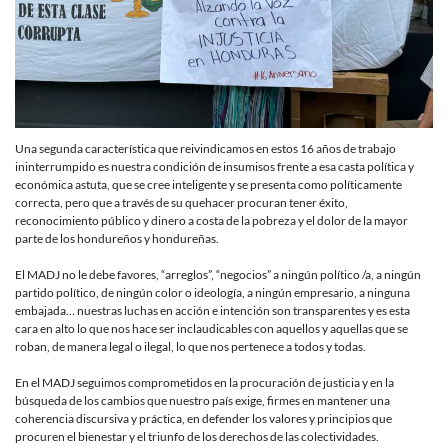
Una segunda característica que reivindicamos en estos 16 años de trabajo
ininterrumpido es nuestra condición de insumisos frente a esa casta política y
económica astuta, que se cree inteligente y se presenta como políticamente
correcta, pero que a través de su quehacer procuran tener éxito,
reconocimiento público y dinero a costa de la pobreza y el dolor de la mayor
parte de los hondureños y hondureñas.
El MADJ no le debe favores, “arreglos”, “negocios” a ningún político /a, a ningún
partido político, de ningún color o ideología, a ningún empresario, a ninguna
embajada… nuestras luchas en acción e intención son transparentes y es esta
cara en alto lo que nos hace ser inclaudicables con aquellos y aquellas que se
roban, de manera legal o ilegal, lo que nos pertenece a todos y todas.
En el MADJ seguimos comprometidos en la procuración de justicia y en la
búsqueda de los cambios que nuestro país exige, firmes en mantener una
coherencia discursiva y práctica, en defender los valores y principios que
procuren el bienestar y el triunfo de los derechos de las colectividades.