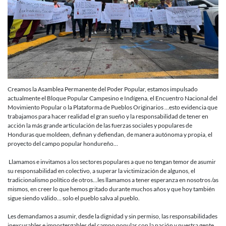
Creamos la Asamblea Permanente del Poder Popular, estamos impulsado
actualmente el Bloque Popular Campesino e Indígena, el Encuentro Nacional del
Movimiento Popular o la Plataforma de Pueblos Originarios …esto evidencia que
trabajamos para hacer realidad el gran sueño y la responsabilidad de tener en
acción la más grande articulación de las fuerzas sociales y populares de
Honduras que moldeen, definan y defiendan, de manera autónoma y propia, el
proyecto del campo popular hondureño…
Llamamos e invitamos a los sectores populares a que no tengan temor de asumir
su responsabilidad en colectivo, a superar la victimización de algunos, el
tradicionalismo político de otros…les llamamos a tener esperanza en nosotros /as
mismos, en creer lo que hemos gritado durante muchos años y que hoy también
sigue siendo válido… solo el pueblo salva al pueblo.
Les demandamos a asumir, desde la dignidad y sin permiso, las responsabilidades
inexcusables e impostergables del campo popular con la nación y nuestra gente…