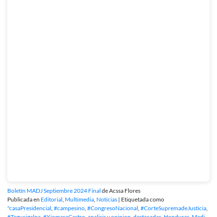
Boletín MADJ Septiembre 2024 Final
de Acssa Flores
Publicada en
Editorial
,
Multimedia
,
Noticias
|
Etiquetada como
"casaPresidencial
,
#campesino
,
#CongresoNacional
,
#CorteSupremadeJusticia
,
#Tegucigalpa
,
#XiomaraCastro
,
analisis y opinion
,
destacadas
,
Honduras
,
Madj
,