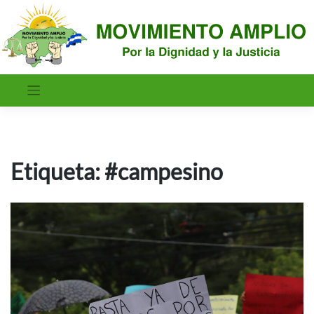
Saltar
al
contenido
Etiqueta:
#campesino