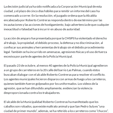
A
LA
La decisión judicial ya ha sido notificada a la Corporación Municipal de esta
MUNICIP
ciudad, y el plazo de cinco días hábiles para remitir un informe del caso ha
DE
comenzado a correr. En la resolución, el juzgado ordena que la Alcaldía
SAN
encabezada por Roberto Contreras responda dentro de ese término por las
PEDRO
incautaciones y las acciones de hostigamiento, bajo advertencia de que cualquier
SULA
inexactitud o falsedad hará incurrir en abuso de autoridad.
PARA
RESPOND
La acción de amparo fue presentada porque la CMSPS ha violentado el derecho
SOBRE
al trabajo, la propiedad, el debido proceso, la defensa y no discriminación, al
EL
confiscar sus animales y herramientas de trabajo sin el debido procedimiento
DESPOJO
legal. También se ha incurrido en amenazas, agresiones físicas y el uso de fuerza
DE
excesiva por parte de agentes de la Policía Municipal.
CABALLO
A
El pasado 23 de octubre, al menos 40 agentes de la Policía Municipal agredieron
CARRETE
a un grupo de carreteros en la 20 calle del barrio Las Palmas, cuando éstos
buscaban dialogar con el alcalde Roberto Contreras para resolver el conflicto.
Los agentes municipales hicieron disparos con armas de fuego a los carreteros,
quienes también fueron golpeados por los uniformados. Los videos de la
agresión, que se han difundido ampliamente, evidencian la violencia
desproporcionada contra los trabajadores.
El alcalde de la Municipalidad Roberto Contreras ha manifestado que los
caballos son robados, que existe maltrato animal y que San Pedro Sula es “una
ciudad de primer mundo”, además, se ha referido a los carreteros como “chucos”,