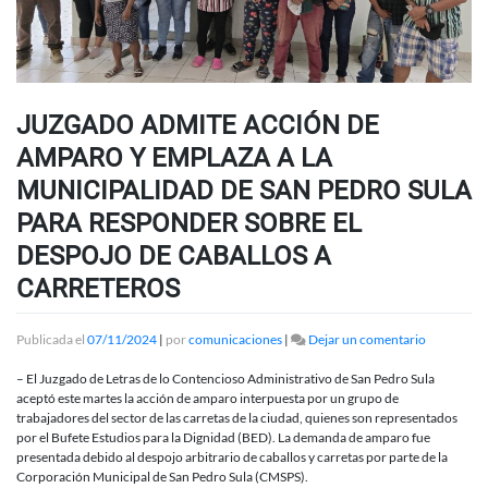
JUZGADO ADMITE ACCIÓN DE
AMPARO Y EMPLAZA A LA
MUNICIPALIDAD DE SAN PEDRO SULA
PARA RESPONDER SOBRE EL
DESPOJO DE CABALLOS A
CARRETEROS
en
Publicada el
07/11/2024
|
por
comunicaciones
|
Dejar un comentario
JUZGADO
ADMITE
– El Juzgado de Letras de lo Contencioso Administrativo de San Pedro Sula
ACCIÓN
aceptó este martes la acción de amparo interpuesta por un grupo de
DE
trabajadores del sector de las carretas de la ciudad, quienes son representados
AMPARO
por el Bufete Estudios para la Dignidad (BED). La demanda de amparo fue
Y
presentada debido al despojo arbitrario de caballos y carretas por parte de la
EMPLAZA
Corporación Municipal de San Pedro Sula (CMSPS).