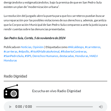
denigrándolos y estigmatizándolos, bajo la premisa de que en San Pedro Sula
existen un plan de “modernización urbana”.
La resolución del juzgado abre la puerta para que los carreteros puedan buscar
una reparación por las posibles violaciones de sus derechos y, además, garantiza
que la Corporación Municipal de San Pedro Sula comparezca ante la justicia para
rendir cuentas sobre las denuncias presentadas.
San Pedro Sula, Cortés, 5 de noviembre de 2024
Publicada en
Noticias
,
Opinión
|
Etiquetada como
#Alcaldesps
,
#carreteros
,
#carrteras
,
#elpollo
,
#NoAlMaltratoAnimal
,
#RobertoContreras
,
#SanPedroSula
,
#SPS
,
Derechos Humanos
,
destacadas
,
Honduras
,
MADJ
Honduras
Radio Dignidad
Escucha en vivo Radio Dignidad