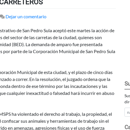
 CARRETEROS
en
Dejar un comentario
JUZGADO
ADMITE
strativo de San Pedro Sula aceptó este martes la acción de
ACCIÓN
del sector de las carretas de la ciudad, quienes son
DE
ignidad (BED). La demanda de amparo fue presentada
AMPARO
tas por parte de la Corporación Municipal de San Pedro Sula
Y
EMPLAZA
A
rporación Municipal de esta ciudad, y el plazo de cinco días
LA
zado a correr. En la resolución, el juzgado ordena que la
Su
MUNICIPALIDAD
nda dentro de ese término por las incautaciones y las
DE
ue cualquier inexactitud o falsedad hará incurrir en abuso
Sus
SAN
dir
PEDRO
SULA
PS ha violentado el derecho al trabajo, la propiedad, el
PARA
l confiscar sus animales y herramientas de trabajo sin el
Ca
RESPONDER
ido en amenazas, agresiones físicas y el uso de fuerza