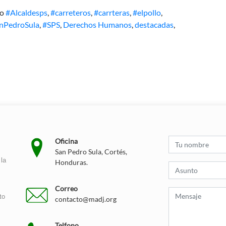
mo
#Alcaldesps
,
#carreteros
,
#carrteras
,
#elpollo
,
nPedroSula
,
#SPS
,
Derechos Humanos
,
destacadas
,
Oficina
San Pedro Sula, Cortés,
la
Honduras.
Correo
to
contacto@madj.org
Telfono