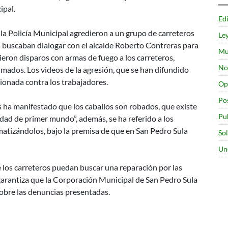
SOBRE
ipal.
Edi
EL
DESPOJO
la Policía Municipal agredieron a un grupo de carreteros
Le
DE
os buscaban dialogar con el alcalde Roberto Contreras para
Mu
CABALLOS
cieron disparos con armas de fuego a los carreteros,
No
A
mados. Los videos de la agresión, que se han difundido
CARRETEROS
ionada contra los trabajadores.
Op
Po
s ha manifestado que los caballos son robados, que existe
Pu
dad de primer mundo”, además, se ha referido a los
matizándolos, bajo la premisa de que en San Pedro Sula
So
Un
e los carreteros puedan buscar una reparación por las
 garantiza que la Corporación Municipal de San Pedro Sula
sobre las denuncias presentadas.