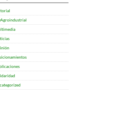
torial
yAgroindustrial
ltimedia
ticias
inión
sicionamientos
blicaciones
lidaridad
categorized