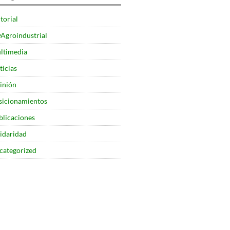
torial
yAgroindustrial
ltimedia
ticias
inión
sicionamientos
blicaciones
lidaridad
categorized