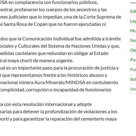
SA en complacencia con funcionarios públicos,
tral, profanaron los cuerpos de los ancestros y las
Edi
ones judiciales que lo impedían, una de la Corte Suprema de
Le
 de Santa Rosa de Copán que no fueron ejecutadas ni
Mu
ados que la Comunicación Individual fue admitida a trámite
No
ciales y Culturales del Sistema de Naciones Unidas y que,
Op
medidas cautelares que redundan en obligar al Estado
Po
ral maya chortí de manera urgente.
l es un importante paso para la procuración de justicia y
Pu
 que representamos frente a los históricos abusos y
So
ansnacional minera Aura Minerals/MINOSA en contubernio
Un
complicidad, corrupción o incapacidad de funcionarios
 con esta resolución internacional y adopte
rias para detener la profundización de violaciones a los
rtí y para garantizar la reparación del cementerio maya