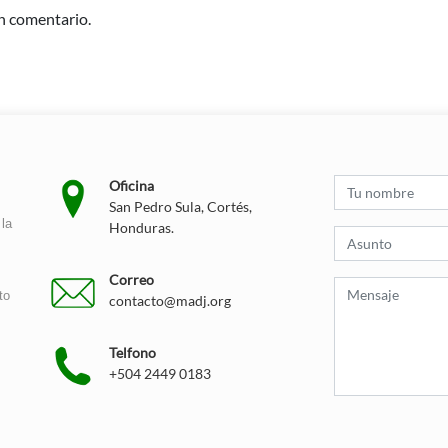
n comentario.
Oficina
San Pedro Sula, Cortés,
la
Honduras.
Correo
to
contacto@madj.org
Telfono
+504 2449 0183