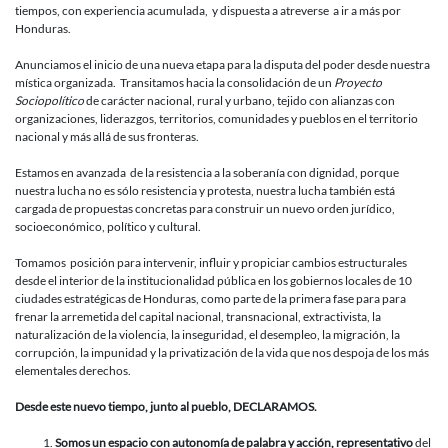
tiempos, con experiencia acumulada, y dispuesta a atreverse a ir a más por
Honduras.
Anunciamos el inicio de una nueva etapa para la disputa del poder desde nuestra
mística organizada. Transitamos hacia la consolidación de un
Proyecto
Sociopolítico
de carácter nacional, rural y urbano, tejido con alianzas con
organizaciones, liderazgos, territorios, comunidades y pueblos en el territorio
nacional y más allá de sus fronteras.
Estamos en avanzada de la resistencia a la soberanía con dignidad, porque
nuestra lucha no es sólo resistencia y protesta, nuestra lucha también está
cargada de propuestas concretas para construir un nuevo orden jurídico,
socioeconómico, político y cultural.
Tomamos posición para intervenir, influir y propiciar cambios estructurales
desde el interior de la institucionalidad pública en los gobiernos locales de 10
ciudades estratégicas de Honduras, como parte de la primera fase para para
frenar la arremetida del capital nacional, transnacional, extractivista, la
naturalización de la violencia, la inseguridad, el desempleo, la migración, la
corrupción, la impunidad y la privatización de la vida que nos despoja de los más
elementales derechos.
Desde este nuevo tiempo, junto al pueblo, DECLARAMOS.
Somos un espacio con autonomía de palabra y acción, representativo
del