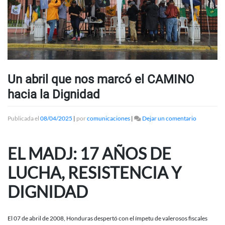
Un abril que nos marcó el CAMINO
hacia la Dignidad
en
Publicada el
08/04/2025
|
por
comunicaciones
|
Dejar un comentario
Un
abril
que
EL MADJ: 17 AÑOS DE
nos
marcó
LUCHA, RESISTENCIA Y
el
CAMINO
DIGNIDAD
hacia
la
Dignidad
El 07 de abril de 2008, Honduras despertó con el ímpetu de valerosos fiscales