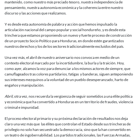
mantenido, como nuestro más preciado tesoro, nuestra independencia de
pensamiento, nuestra autonomía económica y la coherencia entre nuestro
discurso y las acciones que realizamos.
Y es desde esta autonomía de palabra y acción que hemos impulsado la
articulación nacional del campo popular y social hondureño, y es desde esta
trinchera que estamos proponiendo un nuevo y fuerte proceso de construcción
de un proyecto Socio Político para Honduras, en donde estén garantizados
nuestros derechos y los de los sectores tradicionalmente excluidos del país.
Una vez más, el abril de nuestro aniversario nos convoca en medio de un
contexto electoral marcado por la incertidumbre, la burla y la traición. Hoy,
como ayer, alzamos la voz para denunciar a los mismos actores de siempre, que
camuflageados tras colores partidarios, fatigas y banderas, siguen anteponiendo
sus intereses mezquinos a la voluntad de un pueblo desesperanzado, harto de
engaños y manipulación.
Abril,
otra vez, nos recuerda la vergüenza de seguir sometidos a una élite política
y económica que ha convertido a Honduras en un territorio de fraudes, violencia
criminal e impunidad.
El proceso electoral primario y su próxima declaración de resultados nos deja
claro una vez más que las élites que controlan el Estado desde sus trincheras de
privilegio no solo han secuestrado la democracia, sino que la han convertido en
un teatro de ingobernabilidad. Los partidos tradicionales, las Fuerzas Armadas,