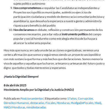
sujeto político autónomo
Nos comprometemos
a respaldar las Candidaturas Independientes y
Proyectos sociopolíticos municipales, auténticos ejercicios de
participación ciudadana y modelo de democracia comunitaria decisiva y
asamblearia, que devuelva la esperanza a nuestra gente y administre la
riqueza para beneficio del pueblo
Nos declaramos
en debate, reflexión y construcción permanente de los
consensos necesarios, para dar vida al
instrumento político
del campo
popular y social hondureño como estrategia efectiva de lucha para
alcanzar la soberanía popular.
Hoy más que nunca, en cada una de las acciones organizativas, seremos una
certera afirmación que somos y seguiremos siendo un
proyecto sociopolítico
con más sustancia que forma y más hechos que declaraciones. Somos memoria
viva de aquellos y aquellas que lucharon, artesanos y artesanas del futuro justo y
digno que todos y todas merecemos y esperamos.
¡Hasta la Dignidad Siempre!
8 de abril de 2025
Movimiento Amplio por la Dignidad y la Justicia (MADJ)
Publicada en
Posicionamientos
|
Etiquetada como
17años
,
Corrupción
,
Derechos Humanos
,
destacadas
,
Fiscales
,
Honduras
,
HuelgaDeFiscales
,
Madj
,
MADJ Honduras
,
minidestacadas