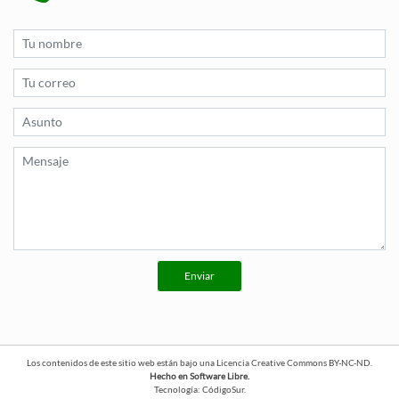
Enviar
Los contenidos de este sitio web están bajo una
Licencia Creative Commons BY-NC-ND
.
Hecho en Software Libre.
Tecnología:
CódigoSur
.