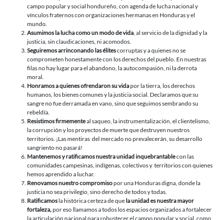
campo popular y social hondureño, con agenda de lucha nacional y
vínculos fraternos con organizaciones hermanas en Honduras y el
mundo.
Asumimos la lucha como un modo de vida
, al servicio de la dignidad y la
justicia, sin claudicaciones, ni acomodos.
Seguiremos arrinconando las élites
corruptas y a quienes no se
comprometen honestamente con los derechos del pueblo. En nuestras
filas no hay lugar para el abandono, la autocompasión, ni la derrota
moral.
Honramos a quienes ofrendaron su vida
por la tierra, los derechos
humanos, los bienes comunes y la justicia social. Declaramos que su
sangre no fue derramada en vano, sino que seguimos sembrando su
rebeldía.
Resistimos firmemente
al saqueo, la instrumentalización, el clientelismo,
la corrupción y los proyectos de muerte que destruyen nuestros
territorios. ¡Las mentiras del mercado no prevalecerán, su desarrollo
sangriento no pasará!
Mantenemos y ratificamos nuestra unidad inquebrantable
con las
comunidades campesinas, indígenas, colectivos y territorios con quienes
hemos aprendido a luchar.
Renovamos nuestro compromiso
por una Honduras digna, donde la
justicia no sea privilegio, sino derecho de todos y todas.
Ratificamos
la histórica certeza de que
la unidad es nuestra mayor
fortaleza,
por eso llamamos a todos los espacios organizados a fortalecer
la articulación nacional para robustecer el campo popular y social, como