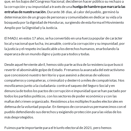
que, en los bajos del Congreso Nacional, decidieron hacer público su rechazo a
la corrupción y su impunidad a través de una
huelga de hambre que marcaría las
entrañas de nuestra nación.
Durante 38 días, al calor del pueblo, germinó la
determinación de un grupo de personas y comunidades en dedicar su vida a la
búsqueda por la dignidad de Honduras, surgiendo de esta forma el Movimiento
Amplio por la Dignidad y la Justicia.
El MADJ, en estos 17 años, se ha convertido en una fuerza popular de carácter
local y nacional que lucha, incansable, contra la corrupción y su impunidad, por
la justicia y el respeto inclaudicable a los derechos humanos, enarbolando la
esperanza de un mundo digno y justo para todos y todas.
Desde aquel ferviente abril, hemos sido parte activa de la resistencia que buscó
revertir el abominable golpe de Estado. Frenamos la avanzada del extractivismo
que concesionó nuestro territorio y que asesinó a decenas de valiosos
compañeros y compañeras, criminalizó y desterró a miles de compatriotas. Nos
movilizamos junto a la ciudadanía contra el saqueo del Seguro Social y en
denuncia de todos los pactos de corrupción e impunidad que se han pactado por
todos los partidos políticos, con los sectores de poder económico y con las
mafias del crimen organizado. Resistimos a los múltiples fraudes electorales en
defensa de la voluntad popular. En tiempos de coronavirus permanecimos con el
pueblo defendiendo sus derechos y exigiendo protección para las vidas de los
más desprotegidos.
Fuimos parte importante para el triunfo electoral de 2021, pero hemos