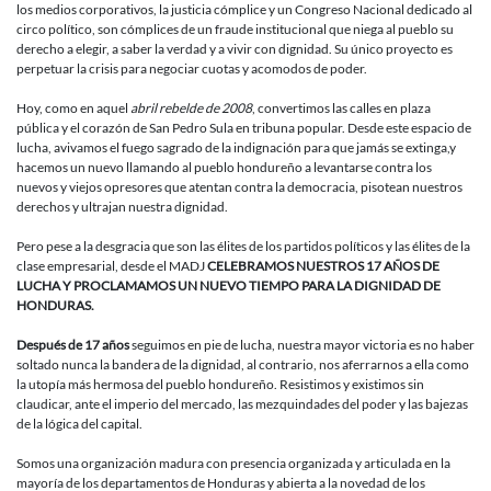
los medios corporativos, la justicia cómplice y un Congreso Nacional dedicado al
circo político, son cómplices de un fraude institucional que niega al pueblo su
derecho a elegir, a saber la verdad y a vivir con dignidad. Su único proyecto es
perpetuar la crisis para negociar cuotas y acomodos de poder.
Hoy, como en aquel
abril rebelde de 2008
, convertimos las calles en plaza
pública y el corazón de San Pedro Sula en tribuna popular. Desde este espacio de
lucha, avivamos el fuego sagrado de la indignación para que jamás se extinga,y
hacemos un nuevo llamando al pueblo hondureño a levantarse contra los
nuevos y viejos opresores que atentan contra la democracia, pisotean nuestros
derechos y ultrajan nuestra dignidad.
Pero pese a la desgracia que son las élites de los partidos políticos y las élites de la
clase empresarial, desde el MADJ
CELEBRAMOS NUESTROS 17 AÑOS DE
LUCHA Y PROCLAMAMOS UN NUEVO TIEMPO PARA LA DIGNIDAD DE
HONDURAS.
Después de 17 años
seguimos en pie de lucha, nuestra mayor victoria es no haber
soltado nunca la bandera de la dignidad, al contrario, nos aferrarnos a ella como
la utopía más hermosa del pueblo hondureño. Resistimos y existimos sin
claudicar, ante el imperio del mercado, las mezquindades del poder y las bajezas
de la lógica del capital.
Somos una organización madura con presencia organizada y articulada en la
mayoría de los departamentos de Honduras y abierta a la novedad de los