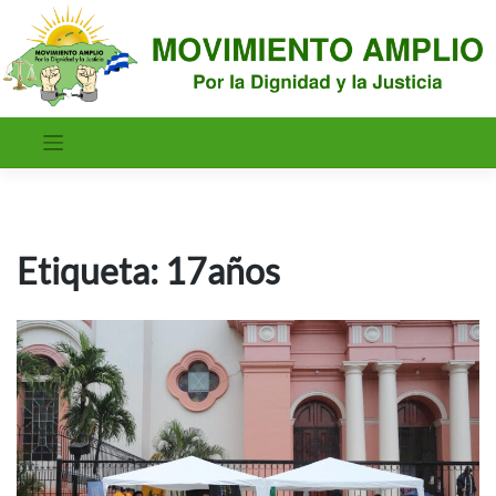
Saltar
al
contenido
Etiqueta:
17años