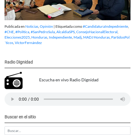
Publicada en
Noticias
,
Opinión
|
Etiquetada como
#CandidaturaIndepedniente
,
#CNE
,
#Política
,
#SanPedroSula
,
AlcaldiaSPS
,
ConsejoNacionalElectoral
,
Elecciones2025
,
Honduras
,
Independiente
,
Madj
,
MADJ Honduras
,
PartidosPol
´ticos
,
VíctorFernández
Radio Dignidad
Escucha en vivo Radio Dignidad
Buscar en el sitio