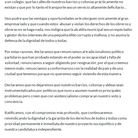
a un colegio, que las calles de nuestros barrios y colonias prácticamente no
existan y que por lo tanto el transporte sea un servicio altamente deficitario…
Nos pudre que las ventajas y oportunidades se le otorguen únicamente al gran
empresariado y que cuando estos abusan y violan los derechos de los obreros y
obreras no se haga nada, nos indigna que la alcaldía municipal sea un espectador
y gestor de los intereses de una pequeña élite corrupta y mafiosa, y no asuma la
defensa de la dignidad de todos y todas.
Por estas razones, declaramos que renunciamos al tradicionalismo político
partidario que han probado estando en el poder su incapacidad y falta de
voluntad, renunciamos a seguir eligiendo por resignación, por el que creemos
menos malo, renunciamos a conformarnos con la realidad de país y de una
ciudad que tenemos porque no queremos seguir viviendo de esta manera.
Declaramos que no dejaremos que nuestros barrios, colonias y aldeas sean
instrumentalizados por políticos que nunca asumen nuestros principales
problemas pero creen que con asistencialismo compraran nuestro voto y
conciencia.
Ratificamos, con el compromiso más profundo, que continuaremos
reivindicando la dignidad y la garantía de los derechos de todos y todas como
prioridad permanente e inmediata de nuestro proyecto sociopolítico y de
nuestra candidatura independiente.