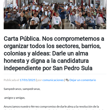
Carta Pública. Nos comprometemos a
organizar todos los sectores, barrios,
colonias y aldeas: Darle un alma
honesta y digna a la candidatura
independiente por San Pedro Sula
en
Publicada el
17/01/2025
|
por
comunicaciones
|
Dejar un comentario
Carta
Pública.
Sampedranos, sampedranas,
Nos
comprome
amigos y amigas,
a
organizar
Anunciamos nuestro férreo compromiso de darle alma a la revolución de la