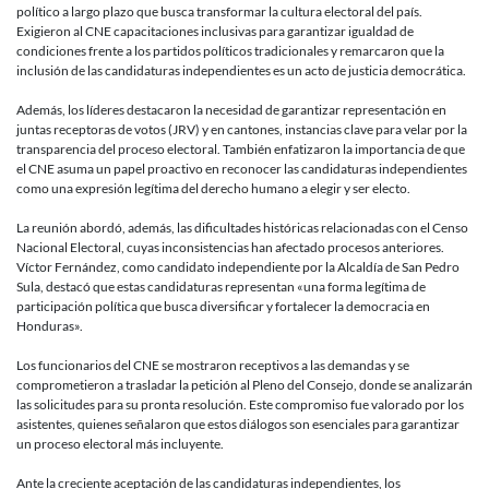
político a largo plazo que busca transformar la cultura electoral del país.
Exigieron al CNE capacitaciones inclusivas para garantizar igualdad de
condiciones frente a los partidos políticos tradicionales y remarcaron que la
inclusión de las candidaturas independientes es un acto de justicia democrática.
Además, los líderes destacaron la necesidad de garantizar representación en
juntas receptoras de votos (JRV) y en cantones, instancias clave para velar por la
transparencia del proceso electoral. También enfatizaron la importancia de que
el CNE asuma un papel proactivo en reconocer las candidaturas independientes
como una expresión legítima del derecho humano a elegir y ser electo.
La reunión abordó, además, las dificultades históricas relacionadas con el Censo
Nacional Electoral, cuyas inconsistencias han afectado procesos anteriores.
Víctor Fernández, como candidato independiente por la Alcaldía de San Pedro
Sula, destacó que estas candidaturas representan «una forma legítima de
participación política que busca diversificar y fortalecer la democracia en
Honduras».
Los funcionarios del CNE se mostraron receptivos a las demandas y se
comprometieron a trasladar la petición al Pleno del Consejo, donde se analizarán
las solicitudes para su pronta resolución. Este compromiso fue valorado por los
asistentes, quienes señalaron que estos diálogos son esenciales para garantizar
un proceso electoral más incluyente.
Ante la creciente aceptación de las candidaturas independientes, los