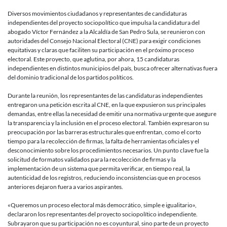
en
Honduras
Diversos movimientos ciudadanos y representantes de candidaturas
exigen
independientes del proyecto sociopolítico que impulsa la candidatura del
igualdad
abogado Víctor Fernández a la Alcaldía de San Pedro Sula, se reunieron con
y
autoridades del Consejo Nacional Electoral (CNE) para exigir condiciones
claridad
equitativas y claras que faciliten su participación en el próximo proceso
en
electoral. Este proyecto, que aglutina, por ahora, 15 candidaturas
el
independientes en distintos municipios del país, busca ofrecer alternativas fuera
proceso
del dominio tradicional de los partidos políticos.
electoral
ante
Durante la reunión, los representantes de las candidaturas independientes
el
entregaron una petición escrita al CNE, en la que expusieron sus principales
CNE
demandas, entre ellas la necesidad de emitir una normativa urgente que asegure
la transparencia y la inclusión en el proceso electoral. También expresaron su
preocupación por las barreras estructurales que enfrentan, como el corto
tiempo para la recolección de firmas, la falta de herramientas oficiales y el
desconocimiento sobre los procedimientos necesarios. Un punto clave fue la
solicitud de formatos validados para la recolección de firmas y la
implementación de un sistema que permita verificar, en tiempo real, la
autenticidad de los registros, reduciendo inconsistencias que en procesos
anteriores dejaron fuera a varios aspirantes.
«Queremos un proceso electoral más democrático, simple e igualitario»,
declararon los representantes del proyecto sociopolítico independiente.
Subrayaron que su participación no es coyuntural, sino parte de un proyecto