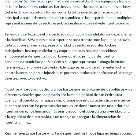
todos
dignidad en San Pedro Sula por medio de la consolidación de equipos de trabajo
los
en todos los sectores, colonias, barrios y aldeas de la ciudad, a los cuales todos y
sectores,
todas están convocados a formar parte. Este fue nuestro gran acuerdo y la
barrios,
principal tarea que hemos pactado en asamblea en la que participamos múltiples
colonias
representaciones de los sectores poblacionales en que se divide nuestra ciudad.
y
aldeas:
Tenemos la certeza que el proyecto sociopolítico y la candidatura independiente
Darle
a la alcaldía de SPS representa la esperanza para transformar la política, a través
un
de la cual, por primera vez, sean prioridad los sectores sociales, la clase
alma
trabajadora, los emprendedores y emprendedoras, los empobrecidos y
honesta
empobrecidas de nuestra ciudad. Ese es objetivo principal de nuestra
y
candidatura municipal por San Pedro Sula que representa el abogado Víctor
digna
Fernández, un hombre cuya vida y liderazgo se respalda en diferentes luchas
a
contra la corrupción y la injusticia, es por eso que ahora le confiamos el liderazgo
la
de este proyecto colectivo.
candidatu
independi
Nosotros y nosotras nos declaramos hartos que históricamente los políticos y los
por
diferentes alcaldes que han pasado por la municipalidad de San Pedro Sula
San
atiendan al pueblo con migajas y deploramos que esta característica se refuerce
Pedro
cuando se acercan los procesos electorales, en donde nunca son una prioridad
Sula
nuestros derechos humanos más sensibles como el acceso a una vivienda digna,
a la seguridad de nuestra vida, a un trabajo que asegure la alimentación de
nuestra familia…
Realmente estamos hartos y hartas de que nuestros hijos e hijas no tengan acceso