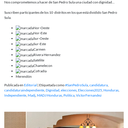
Nos comprometemos a hacer de San Pedro Sula una ciudad con dignidad…
Suscriben participantes de los 10 distritos en los que está dividido San Pedro
Sula.
Nor-Oeste
Nor-Este
Sur-Oeste
Sur-Este
Carmen
Rivera Hernandez
Satélite
Chamelecon
Cofradía
Merendón
Publicada en
Editorial
|
Etiquetada como
#SanPedroSula
,
candidatura
,
candidaturaindependiente
,
Dignidad
,
elecciones
,
Elecciones2025
,
Honduras
,
Independiente
,
Madj
,
MADJ Honduras
,
Politica
,
VictorFernandez