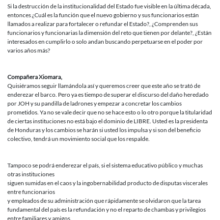
Si la destrucción de la institucionalidad del Estado fue visible en la última década,
entonces ¿Cuál es la función que el nuevo gobierno y sus funcionarios están
llamados a realizar para fortalecer o refundar el Estado?, ¿Comprenden sus
funcionarios y funcionarias la dimensión del reto que tienen por delante?, ¿Están
interesados en cumplirlo o solo andan buscando perpetuarse en el poder por
varios años más?
Compañera Xiomara,
Quisiéramos seguir llamándola así y queremos creer que este año se trató de
enderezar el barco. Pero ya es tiempo de superar el discurso del daño heredado
por JOH y su pandilla de ladrones y empezar a concretar los cambios
prometidos. Ya no se vale decir que no se hace esto o lo otro porque la titularidad
de ciertas instituciones no está bajo el dominio de LIBRE. Usted es la presidenta
de Honduras y los cambios se harán si usted los impulsa y si son del beneficio
colectivo, tendrá un movimiento social que los respalde.
Tampoco se podrá enderezar el país, si el sistema educativo público y muchas
otras instituciones
siguen sumidas en el caos y la ingobernabilidad producto de disputas viscerales
entre funcionarios
y empleados de su administración que rápidamente se olvidaron que la tarea
fundamental del país es la refundación y no el reparto de chambas y privilegios
entre familiares y amigos.