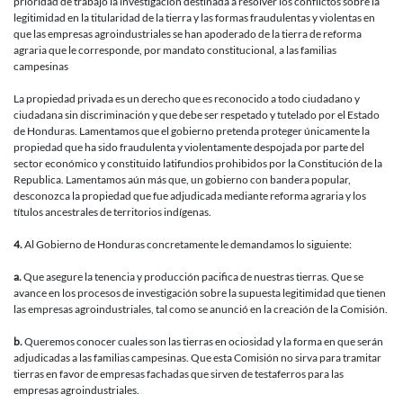
prioridad de trabajo la investigación destinada a resolver los conflictos sobre la
legitimidad en la titularidad de la tierra y las formas fraudulentas y violentas en
que las empresas agroindustriales se han apoderado de la tierra de reforma
agraria que le corresponde, por mandato constitucional, a las familias
campesinas
La propiedad privada es un derecho que es reconocido a todo ciudadano y
ciudadana sin discriminación y que debe ser respetado y tutelado por el Estado
de Honduras. Lamentamos que el gobierno pretenda proteger únicamente la
propiedad que ha sido fraudulenta y violentamente despojada por parte del
sector económico y constituido latifundios prohibidos por la Constitución de la
Republica. Lamentamos aún más que, un gobierno con bandera popular,
desconozca la propiedad que fue adjudicada mediante reforma agraria y los
títulos ancestrales de territorios indígenas.
4.
Al Gobierno de Honduras concretamente le demandamos lo siguiente:
a.
Que asegure la tenencia y producción pacifica de nuestras tierras. Que se
avance en los procesos de investigación sobre la supuesta legitimidad que tienen
las empresas agroindustriales, tal como se anunció en la creación de la Comisión.
b.
Queremos conocer cuales son las tierras en ociosidad y la forma en que serán
adjudicadas a las familias campesinas. Que esta Comisión no sirva para tramitar
tierras en favor de empresas fachadas que sirven de testaferros para las
empresas agroindustriales.