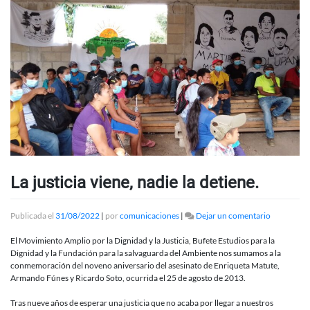
La justicia viene, nadie la detiene.
en
Publicada el
31/08/2022
|
por
comunicaciones
|
Dejar un comentario
La
justicia
El Movimiento Amplio por la Dignidad y la Justicia, Bufete Estudios para la
viene,
Dignidad y la Fundación para la salvaguarda del Ambiente nos sumamos a la
nadie
conmemoración del noveno aniversario del asesinato de Enriqueta Matute,
la
Armando Fúnes y Ricardo Soto, ocurrida el 25 de agosto de 2013.
detiene.
Tras nueve años de esperar una justicia que no acaba por llegar a nuestros