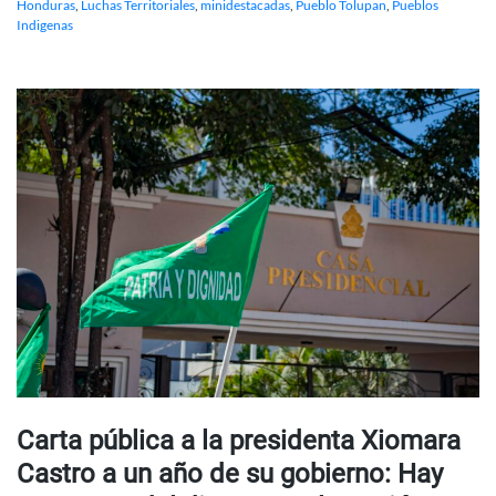
Honduras
,
Luchas Territoriales
,
minidestacadas
,
Pueblo Tolupan
,
Pueblos
Indigenas
Carta pública a la presidenta Xiomara
Castro a un año de su gobierno: Hay