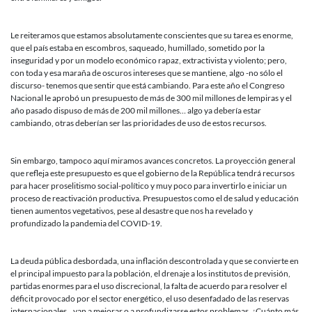
Le reiteramos que estamos absolutamente conscientes que su tarea es enorme,
que el país estaba en escombros, saqueado, humillado, sometido por la
inseguridad y por un modelo económico rapaz, extractivista y violento; pero,
con toda y esa maraña de oscuros intereses que se mantiene, algo -no sólo el
discurso- tenemos que sentir que está cambiando. Para este año el Congreso
Nacional le aprobó un presupuesto de más de 300 mil millones de lempiras y el
año pasado dispuso de más de 200 mil millones… algo ya debería estar
cambiando, otras deberían ser las prioridades de uso de estos recursos.
Sin embargo, tampoco aquí miramos avances concretos. La proyección general
que refleja este presupuesto es que el gobierno de la República tendrá recursos
para hacer proselitismo social-político y muy poco para invertirlo e iniciar un
proceso de reactivación productiva. Presupuestos como el de salud y educación
tienen aumentos vegetativos, pese al desastre que nos ha revelado y
profundizado la pandemia del COVID-19.
La deuda pública desbordada, una inflación descontrolada y que se convierte en
el principal impuesto para la población, el drenaje a los institutos de previsión,
partidas enormes para el uso discrecional, la falta de acuerdo para resolver el
déficit provocado por el sector energético, el uso desenfadado de las reservas
internacionales…van a mejorar o a profundizarse estos problemas, ¿Cuánto más