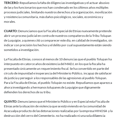
TERCERO:
Repudiamos la falta de diligencias investigativas y el actuar abusivo
de las y los funcionarios que nos han condenado en los últimos años múltiples
procesos judiciales, limitando nuestros derechos a la organización, movilización
y resistencia comunitaria, más daños psicológicos, sociales, económicos y
morales.
CUARTO:
Denunciamos que la Fiscalía Especial de Etnias nuevamente pretende
abrir un proceso judicial en contra de nuestros compañeros de la Tribu Tolupan
de Luquigüe, a quienes citó a comparecer este día, en calidad de investigados, sin
indicar con precisión los hechos y el delito por cual supuestamente están siendo
sometidos a investigación.
La Fiscalía de Etnias, conoce al menos de 10 denuncias que el pueblo Tolupan ha
interpuesto en catorce años de existencia del MADJ, en los que la fiscalía ha
presentado únicamente un requerimiento fiscal. Se ha convertido en parte del
círculo de impunidad e inoperancia del Ministerio Público, incapaz de satisfacer
de justicia y perseguir a los responsables de las agresiones al pueblo Tolupan.
Para la Fiscalía de Etnias, el pueblo Tolupán no existe. Repudiamos que aparezca
ahora investigando a hermanos tolupanes de Luquigüe que dignamente
defienden los derechos de su tribu.
QUINTO:
Denunciamos que el Ministerio Público y en Especial esta Fiscalía de
Etnias ante la situación de violencia que se está viviendo en la comunidad de
Azacualpa producto de las detonaciones realizadas por la empresa MINOSA y la
destrucción del cerro del Cementerio, no ha realizado ni una sola diligencia