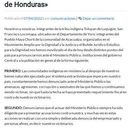
de Honduras»
en
Publicada el
07/04/2022
|
por
comunicaciones
|
Dejar un comentario
Comunica
«No
Nosotros y nosotras, integrantes de la tribu indígena Tolupan de Luquigüe, San
más
Francisco Locomapa, ubicados en el Departamento de Yoro; integrantes del
criminaliz
Pueblo Maya Chortí de la comunidad de Azacualpa, organizados en el
y
Movimiento Amplio por la Dignidad y la Justicia y el Bufete Jurídico Estudios
despojo
para la Dignidad nos hemos movilizado el día de hoy desde distintos puntos del
contra
país para pronunciarnos ante el Ministerio Público, instituciones del gobierno
los
Central y a la población en general de la forma siguiente;
pueblos
indígenas
PRIMERO:
Las comunidades indígenas en resistencia al despojo de nuestros
de
bienes naturales ejecutado por el sistema extractivista que impera en nuestro
Honduras
país, constantemente hemos denunciado ante el Ministerio Público las
amenazas, agresiones, corrupción y asesinatos de las que hemos y continuamos
siendo víctimas, sin que hasta la fecha se haya presentado requerimiento fiscal en
contra de nuestros victimarios.
SEGUNDO:
Denunciamos que el actuar del Ministerio Público siempre ha sido
diligente para presentar acusaciones contra nuestra, y muchas veces estas
acciones se realizan con una simple y deliberada denuncia del empresariado y
personas afines, es decir nuestros victimarios.