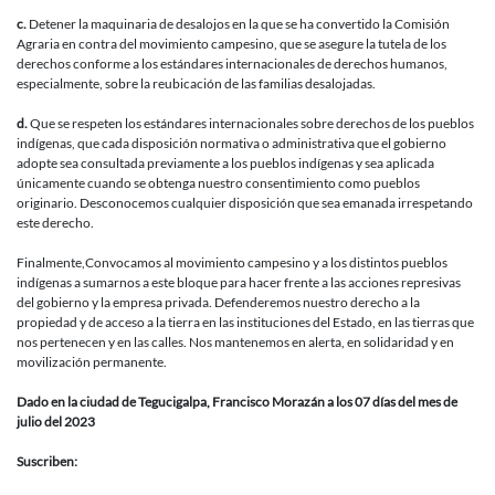
c.
Detener la maquinaria de desalojos en la que se ha convertido la Comisión
Agraria en contra del movimiento campesino, que se asegure la tutela de los
derechos conforme a los estándares internacionales de derechos humanos,
especialmente, sobre la reubicación de las familias desalojadas.
d.
Que se respeten los estándares internacionales sobre derechos de los pueblos
indígenas, que cada disposición normativa o administrativa que el gobierno
adopte sea consultada previamente a los pueblos indígenas y sea aplicada
únicamente cuando se obtenga nuestro consentimiento como pueblos
originario. Desconocemos cualquier disposición que sea emanada irrespetando
este derecho.
Finalmente,Convocamos al movimiento campesino y a los distintos pueblos
indígenas a sumarnos a este bloque para hacer frente a las acciones represivas
del gobierno y la empresa privada. Defenderemos nuestro derecho a la
propiedad y de acceso a la tierra en las instituciones del Estado, en las tierras que
nos pertenecen y en las calles. Nos mantenemos en alerta, en solidaridad y en
movilización permanente.
Dado en la ciudad de Tegucigalpa, Francisco Morazán a los 07 días del mes de
julio del 2023
Suscriben: