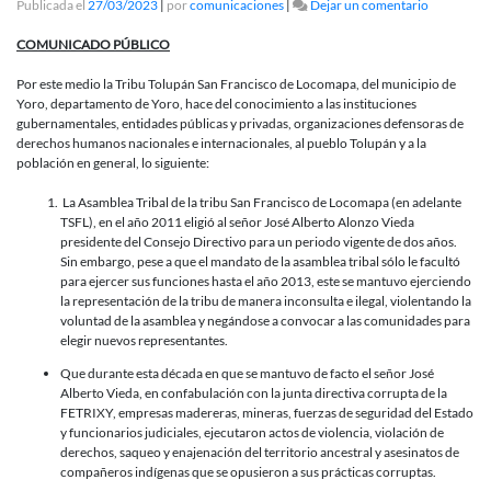
en
Publicada el
27/03/2023
|
por
comunicaciones
|
Dejar un comentario
VICTORIA
POPULAR
COMUNICADO PÚBLICO
TOLUPÁN:
NUEVO
Por este medio la Tribu Tolupán San Francisco de Locomapa, del municipio de
CONSEJO
Yoro, departamento de Yoro, hace del conocimiento a las instituciones
DIRECTIV
gubernamentales, entidades públicas y privadas, organizaciones defensoras de
DE
derechos humanos nacionales e internacionales, al pueblo Tolupán y a la
TRIBU
población en general, lo siguiente:
EN
SAN
La Asamblea Tribal de la tribu San Francisco de Locomapa (en adelante
FRANCIS
TSFL), en el año 2011 eligió al señor José Alberto Alonzo Vieda
LOCOMP
presidente del Consejo Directivo para un periodo vigente de dos años.
Sin embargo, pese a que el mandato de la asamblea tribal sólo le facultó
para ejercer sus funciones hasta el año 2013, este se mantuvo ejerciendo
la representación de la tribu de manera inconsulta e ilegal, violentando la
voluntad de la asamblea y negándose a convocar a las comunidades para
elegir nuevos representantes.
Que durante esta década en que se mantuvo de facto el señor José
Alberto Vieda, en confabulación con la junta directiva corrupta de la
FETRIXY, empresas madereras, mineras, fuerzas de seguridad del Estado
y funcionarios judiciales, ejecutaron actos de violencia, violación de
derechos, saqueo y enajenación del territorio ancestral y asesinatos de
compañeros indígenas que se opusieron a sus prácticas corruptas.