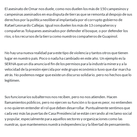
El asesinato de Omar nos duele, como nos duelen los más de 150 campesinos y
campesinas asesinados en esa disputa de tierras que se remonta al despojo de sus
derechos por la política neoliberal implantada por el corrupto gobierno de
Rafael Leonardo Callejas. Igual nos duelen los más de 13 compañeros y
compañeras Tolupanes asesinados por defender el bosque, o por defender los
ríos, o los recursos de la tierra como nuestros compañeros de Guapinol.
No hay una nueva realidad para este tipo de violencia y tantos otros que tienen
lugar en nuestro país. Poco o nada ha cambiado en este año. Un ejemplo es la
SERNA que un día anuncia el fin de los permisos para la industria minera y a la
velocidad de la presión ejercida por este grupo económico tuvo que dar marcha
atrás. No podemos negar que existe un discurso solidario, pero no hechos que lo
legitimen.
Sus funcionarios subalternos nos reciben, pero no nos atienden. Hacen
llamamientos públicos, pero no ejercen su función o lo que es peor, no entienden
o no quieren entender el rol que deben desarrollar. Puntualmente sentimos que
cada vez más las puertas de Casa Presidencial se están cerrando al reclamo social
y popular, especialmente para aquellos sectores y organizaciones como las
nuestras, que mantenemos nuestra independencia y la libertad de pensamiento.