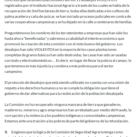
registrados por el Instituto Nacional Agrario a través de los cuales se habla de la
recuperación de 3mil hectáreas de tierra, todas ellas dedicadas a los cultivos de
palma aceitera y caña de azúcar, se han iniciado procesos judiciales en contra de
varias cooperativas campesinas y se ha dejado en la calle a centenares de familias.
Preguntémonos los nombres de los terratenientes y empresas que han sido los
hasta ahora “beneficiadas” y sabremos a cabalidad el interés económico que
promovió la creación de esta comisión con el visto bueno del gobierno. Los
desalojos han sido VIOLENTOS en la mayoría de los casos plantaciones
completas de granos básicos han sido destruidas, las casas han sido arrasadas
con todo y electrodomésticos…. Es decir, en lugar de llevar la justicia al campo, lo
que tenemos es más injusticia y condena a más pobreza para el sector
campesino.
El protocolo de desalojos que está siendo utilizado no cuenta con una visión de
respeto a los derechos humanos y no se cumple la obligación que tiene el
gobierno de dar alternativas para la reubicación de la población desalojada.
La Comisión no ha recuperado ninguna manzana de tierra que ganaderos,
madereros, mineros y agro empresarios han arrebatado por medio del fraude, la
corrupción y la violencia a los pueblos indígenas y comunidades campesinas.
Estamos ante una traición a los pobres de parte del gobierno de la refundación.
3.
Exigimos que la lógica de la Comisión de Seguridad Agraria tenga como