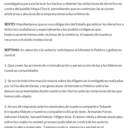
investigativa para esclarecer los hechos y detener las violaciones de derechos en
contra del pueblo Maya Chortí, permitiendo que se continúen las acciones
arbitrarias y abusivas de la empresa minera Aura Minerals.
SEXTO:
Manifestamos que es una obligación del Estado garantizar los derechos a
todos los ciudadanos y especialmente a los pueblos indígenas que
históricamente hemos sido víctimas de la violencia, el saqueo de nuestros
recursos y el olvido institucional.
SEPTIMO
: En atención a lo anterior solicitamos al Ministerio Público y gobierno
central:
1. Que cesen las acciones de criminalización y persecución de las y los líderes en
nuestras comunidades.
2. Se nos brinde información exacta sobre las diligencias investigativas realizadas
por la Fiscalía de Etnias, y en general por el Ministerio Público sobre las
denuncias presentadas desde nuestros territorios ante las violaciones de las que
hemos sido objeto.
3. Se nos dé respuesta ante los asesinatos de nuestra compañera Tolupán
Enriqueta Matute y nuestros compañeros Ricardo Soto, Armando Fúnez,
Salomón Matute, Samael Matute, Milgen Soto, Erásimo Vieda y demás asesinatos
sobre los cuales no existen procesos judiciales en contra de los autores
intelectuales y materiales. Exigimos justicia, memoria y verdad en el