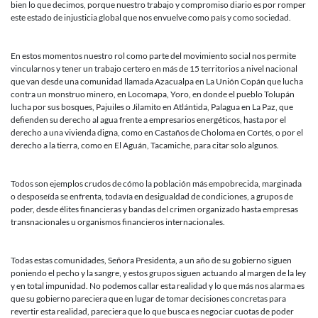
bien lo que decimos, porque nuestro trabajo y compromiso diario es por romper
este estado de injusticia global que nos envuelve como país y como sociedad.
En estos momentos nuestro rol como parte del movimiento social nos permite
vincularnos y tener un trabajo certero en más de 15 territorios a nivel nacional
que van desde una comunidad llamada Azacualpa en La Unión Copán que lucha
contra un monstruo minero, en Locomapa, Yoro, en donde el pueblo Tolupán
lucha por sus bosques, Pajuiles o Jilamito en Atlántida, Palagua en La Paz, que
defienden su derecho al agua frente a empresarios energéticos, hasta por el
derecho a una vivienda digna, como en Castaños de Choloma en Cortés, o por el
derecho a la tierra, como en El Aguán, Tacamiche, para citar solo algunos.
Todos son ejemplos crudos de cómo la población más empobrecida, marginada
o desposeída se enfrenta, todavía en desigualdad de condiciones, a grupos de
poder, desde élites financieras y bandas del crimen organizado hasta empresas
transnacionales u organismos financieros internacionales.
Todas estas comunidades, Señora Presidenta, a un año de su gobierno siguen
poniendo el pecho y la sangre, y estos grupos siguen actuando al margen de la ley
y en total impunidad. No podemos callar esta realidad y lo que más nos alarma es
que su gobierno pareciera que en lugar de tomar decisiones concretas para
revertir esta realidad, pareciera que lo que busca es negociar cuotas de poder