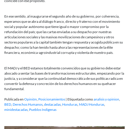
coincide con ese propósito.
En ese sentido, al inaugurarse el segundo año de su gobierno, por coherencia,
esperamos que se abra al diálogo franco, directo y fraterno con el movimiento
social y popular autónomo que tiene igual o mayor compromiso por la
refundación del país; que las cartas enviadas a su despacho por nuestras
articulaciones sociales y las masivas movilizaciones de campesinos y otros
sectores populares a la capital también tengan respuesta y acogida pública en su
despacho; como la han tenido hasta ahora las representaciones de la élite
financiera, económica-agroindustrial corrupta y violenta de nuestro país.
El MADJ y el BED estamos totalmente convencidos que su gobierno debe estar
abocado a sentar las bases de transformaciones estructurales, empezando por la
justicia, y a considerar que la continuidad democrática de sus políticas radica en
convertir la defensa y concreción de los derechos humanos en su quehacer
fundamental.
Publicada en
Opinión
,
Posicionamientos
|
Etiquetada como
analisis y opinion
,
BED
,
Derechos Humanos
,
destacadas
,
Honduras
,
MADJ Honduras
,
minidestacadas
,
Pueblos Indigenas