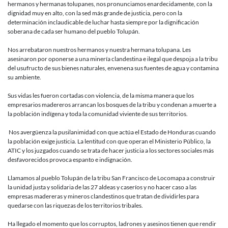
hermanos y hermanas tolupanes, nos pronunciamos enardecidamente, con la
dignidad muy en alto, con la sed más grande de justicia, pero con la
determinación inclaudicable de luchar hasta siempre por la dignificación
soberana de cada ser humano del pueblo Tolupán.
Nos arrebataron nuestros hermanos y nuestra hermana tolupana. Les
asesinaron por oponerse a una minería clandestina e ilegal que despoja a la tribu
del usufructo de sus bienes naturales, envenena sus fuentes de agua y contamina
su ambiente.
Sus vidas les fueron cortadas con violencia, de la misma manera que los
empresarios madereros arrancan los bosques de la tribu y condenan a muerte a
la población indígena y toda la comunidad viviente de sus territorios.
Nos avergüenza la pusilanimidad con que actúa el Estado de Honduras cuando
la población exige justicia. La lentitud con que operan el Ministerio Público, la
ATIC y los juzgados cuando se trata de hacer justicia a los sectores sociales más
desfavorecidos provoca espanto e indignación.
Llamamos al pueblo Tolupán de la tribu San Francisco de Locomapa a construir
la unidad justa y solidaria de las 27 aldeas y caseríos y no hacer caso a las
empresas madereras y mineros clandestinos que tratan de dividirles para
quedarse con las riquezas de los territorios tribales.
Ha llegado el momento que los corruptos, ladrones y asesinos tienen que rendir