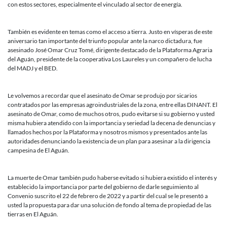
con estos sectores, especialmente el vinculado al sector de energía.
También es evidente en temas como el acceso a tierra. Justo en vísperas de este
aniversario tan importante del triunfo popular ante la narco dictadura, fue
asesinado José Omar Cruz Tomé, dirigente destacado de la Plataforma Agraria
del Aguán, presidente de la cooperativa Los Laureles y un compañero de lucha
del MADJ y el BED.
Le volvemos a recordar que el asesinato de Omar se produjo por sicarios
contratados por las empresas agroindustriales de la zona, entre ellas DINANT. El
asesinato de Omar, como de muchos otros, pudo evitarse si su gobierno y usted
misma hubiera atendido con la importancia y seriedad la decena de denuncias y
llamados hechos por la Plataforma y nosotros mismos y presentados ante las
autoridades denunciando la existencia de un plan para asesinar a la dirigencia
campesina de El Aguán.
La muerte de Omar también pudo haberse evitado si hubiera existido el interés y
establecido la importancia por parte del gobierno de darle seguimiento al
Convenio suscrito el 22 de febrero de 2022 y a partir del cual se le presentó a
usted la propuesta para dar una solución de fondo al tema de propiedad de las
tierras en El Aguán.