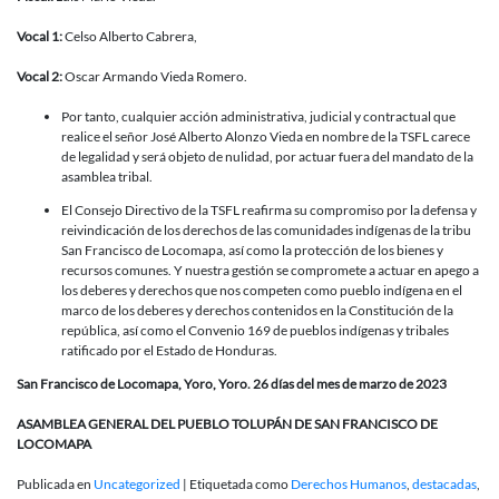
Vocal 1:
Celso Alberto Cabrera,
Vocal 2:
Oscar Armando Vieda Romero.
Por tanto, cualquier acción administrativa, judicial y contractual que
realice el señor José Alberto Alonzo Vieda en nombre de la TSFL carece
de legalidad y será objeto de nulidad, por actuar fuera del mandato de la
asamblea tribal.
El Consejo Directivo de la TSFL reafirma su compromiso por la defensa y
reivindicación de los derechos de las comunidades indígenas de la tribu
San Francisco de Locomapa, así como la protección de los bienes y
recursos comunes. Y nuestra gestión se compromete a actuar en apego a
los deberes y derechos que nos competen como pueblo indígena en el
marco de los deberes y derechos contenidos en la Constitución de la
república, así como el Convenio 169 de pueblos indígenas y tribales
ratificado por el Estado de Honduras.
San Francisco de Locomapa, Yoro, Yoro. 26 días del mes de marzo de 2023
ASAMBLEA GENERAL DEL PUEBLO TOLUPÁN DE SAN FRANCISCO DE
LOCOMAPA
Publicada en
Uncategorized
|
Etiquetada como
Derechos Humanos
,
destacadas
,