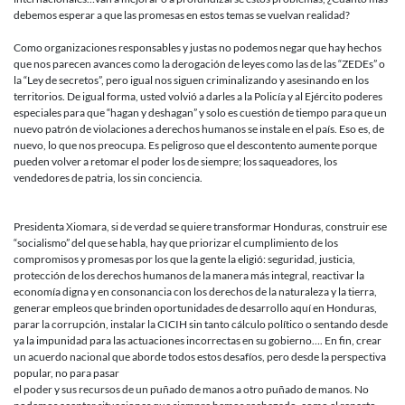
debemos esperar a que las promesas en estos temas se vuelvan realidad?
Como organizaciones responsables y justas no podemos negar que hay hechos
que nos parecen avances como la derogación de leyes como las de las “ZEDEs” o
la “Ley de secretos”, pero igual nos siguen criminalizando y asesinando en los
territorios. De igual forma, usted volvió a darles a la Policía y al Ejército poderes
especiales para que “hagan y deshagan” y solo es cuestión de tiempo para que un
nuevo patrón de violaciones a derechos humanos se instale en el país. Eso es, de
nuevo, lo que nos preocupa. Es peligroso que el descontento aumente porque
pueden volver a retomar el poder los de siempre; los saqueadores, los
vendedores de patria, los sin conciencia.
Presidenta Xiomara, si de verdad se quiere transformar Honduras, construir ese
“socialismo” del que se habla, hay que priorizar el cumplimiento de los
compromisos y promesas por los que la gente la eligió: seguridad, justicia,
protección de los derechos humanos de la manera más integral, reactivar la
economía digna y en consonancia con los derechos de la naturaleza y la tierra,
generar empleos que brinden oportunidades de desarrollo aquí en Honduras,
parar la corrupción, instalar la CICIH sin tanto cálculo político o sentando desde
ya la impunidad para las actuaciones incorrectas en su gobierno…. En fin, crear
un acuerdo nacional que aborde todos estos desafíos, pero desde la perspectiva
popular, no para pasar
el poder y sus recursos de un puñado de manos a otro puñado de manos. No