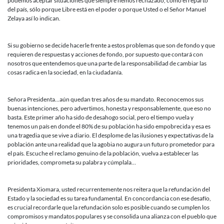
podemos aceptar situaciones que siempre hemos rechazado, como el reparto
del país, sólo porque Libre está en el poder o porque Usted o el Señor Manuel
Zelaya así lo indican.
Si su gobierno se decide hacerle frente a estos problemas que son de fondo y que
requieren de respuestas y acciones de fondo, por supuesto que contará con
nosotros que entendemos que una parte de la responsabilidad de cambiar las
cosas radica en la sociedad, en la ciudadanía.
Señora Presidenta…aún quedan tres años de su mandato. Reconocemos sus
buenas intenciones, pero advertimos, honesta y responsablemente, que eso no
basta. Este primer año ha sido de desahogo social, pero el tiempo vuela y
tenemos un país en donde el 80% de su población ha sido empobrecida y esa es
una tragedia que se vive a diario. El desplome de las ilusiones y expectativas de la
población ante una realidad que la agobia no augura un futuro prometedor para
el país. Escuche el reclamo genuino de la población, vuelva a establecer las
prioridades, comprometa su palabra y cúmplala…
Presidenta Xiomara, usted recurrentemente nos reitera que la refundación del
Estado y la sociedad es su tarea fundamental. En concordancia con ese desafío,
es crucial recordarle que la refundación solo es posible cuando se cumplen los
compromisos y mandatos populares y se consolida una alianza con el pueblo que