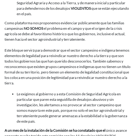
Seguridad Agraria y Acceso a la Tierra, y de manera inicial y particular
para defendernos de los desalojos
VIOLENTOS
que se están ejecutando
en el país.
Como plataforma nos proponemos evidenciar públicamente que las familias
campesinas
NO SOMOS
el problema en el campo y que el origen de la crisis
agrícola se debe al favoritismo histórico que los gobiernos, inclusive el actual,
tienen hacia el sector agroindustrial y terrateniente.
Este bloque servirá para demostrar que el sector campesino e indígena tenemos
elementos de legalidad para reivindicar nuestro derecho a la tierra y que son
todos los gobiernos las que han querido desconocerlos. También sabemos y
reconocemos que existen grupos campesinos e indígenas que no tienen un título
formal de su territorio, pero tienen un elemento de legalidad constitucional que
los coloca en una posición de legitimidad para reivindicar nuestro derecho a la
tierra.
Le exigimos al gobierno y a esta Comisión de Seguridad Agrícola en
particular que paren esta seguidilla de desalojos abusivos y sin
investigación, les alertamos a no provocar al sector campesino que
somos mayoría en este país, porque no solo el sector agroindustrial y
terrateniente puede generar amenazas a la estabilidad o la gobernanza
de este país.
A un mes de la instalación de la Comisión se ha constatado que el
único avance
concreto que ha tenido esta comisión son los 11 desalojos VIOLENTOS