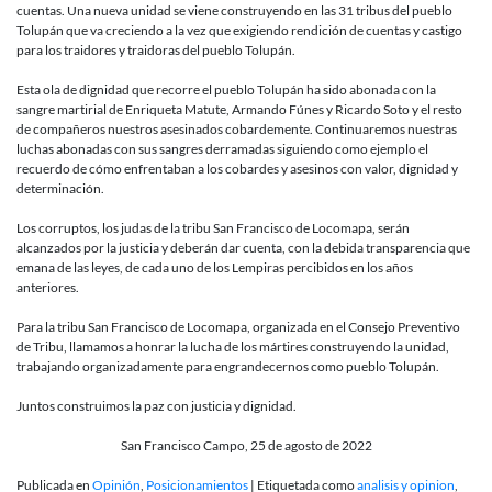
cuentas. Una nueva unidad se viene construyendo en las 31 tribus del pueblo
Tolupán que va creciendo a la vez que exigiendo rendición de cuentas y castigo
para los traidores y traidoras del pueblo Tolupán.
Esta ola de dignidad que recorre el pueblo Tolupán ha sido abonada con la
sangre martirial de Enriqueta Matute, Armando Fúnes y Ricardo Soto y el resto
de compañeros nuestros asesinados cobardemente. Continuaremos nuestras
luchas abonadas con sus sangres derramadas siguiendo como ejemplo el
recuerdo de cómo enfrentaban a los cobardes y asesinos con valor, dignidad y
determinación.
Los corruptos, los judas de la tribu San Francisco de Locomapa, serán
alcanzados por la justicia y deberán dar cuenta, con la debida transparencia que
emana de las leyes, de cada uno de los Lempiras percibidos en los años
anteriores.
Para la tribu San Francisco de Locomapa, organizada en el Consejo Preventivo
de Tribu, llamamos a honrar la lucha de los mártires construyendo la unidad,
trabajando organizadamente para engrandecernos como pueblo Tolupán.
Juntos construimos la paz con justicia y dignidad.
San Francisco Campo, 25 de agosto de 2022
Publicada en
Opinión
,
Posicionamientos
|
Etiquetada como
analisis y opinion
,