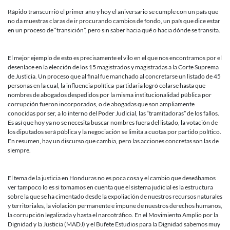
Rápido transcurrió el primer año y hoy el aniversario se cumple con un país que
no da muestras claras de ir procurando cambios de fondo, un país que dice estar
en un proceso de “transición”, pero sin saber hacia qué o hacia dónde se transita.
El mejor ejemplo de esto es precisamente el vilo en el que nos encontramos por el
desenlace en la elección de los 15 magistrados y magistradas a la Corte Suprema
de Justicia. Un proceso que al final fue manchado al concretarse un listado de 45
personas en la cual, la influencia política-partidaria logró colarse hasta que
nombres de abogados despedidos por la misma institucionalidad pública por
corrupción fueron incorporados, o de abogadas que son ampliamente
conocidas por ser, a lo interno del Poder Judicial, las “tramitadoras” de los fallos.
Es así que hoy ya no se necesita buscar nombres fuera del listado, la votación de
los diputados será pública y la negociación se limita a cuotas por partido político.
En resumen, hay un discurso que cambia, pero las acciones concretas son las de
siempre.
El tema de la justicia en Honduras no es poca cosa y el cambio que deseábamos
ver tampoco lo es si tomamos en cuenta que el sistema judicial es la estructura
sobre la que se ha cimentado desde la expoliación de nuestros recursos naturales
y territoriales, la violación permanente e impune de nuestros derechos humanos,
la corrupción legalizada y hasta el narcotráfico. En el Movimiento Amplio por la
Dignidad y la Justicia (MADJ) y el Bufete Estudios para la Dignidad sabemos muy