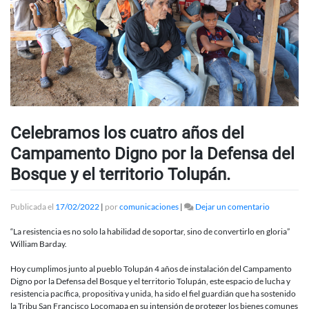
Celebramos los cuatro años del
Campamento Digno por la Defensa del
Bosque y el territorio Tolupán.
en
Publicada el
17/02/2022
|
por
comunicaciones
|
Dejar un comentario
Celebramo
los
“La resistencia es no solo la habilidad de soportar, sino de convertirlo en gloria”
cuatro
William Barday.
años
del
Hoy cumplimos junto al pueblo Tolupán 4 años de instalación del Campamento
Campamen
Digno por la Defensa del Bosque y el territorio Tolupán, este espacio de lucha y
Digno
resistencia pacífica, propositiva y unida, ha sido el fiel guardián que ha sostenido
por
la Tribu San Francisco Locomapa en su intensión de proteger los bienes comunes