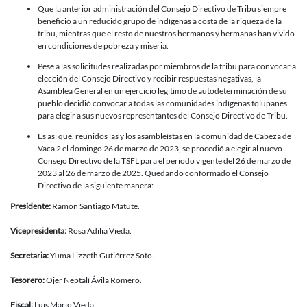
Que la anterior administración del Consejo Directivo de Tribu siempre
benefició a un reducido grupo de indígenas a costa de la riqueza de la
tribu, mientras que el resto de nuestros hermanos y hermanas han vivido
en condiciones de pobreza y miseria.
Pese a las solicitudes realizadas por miembros de la tribu para convocar a
elección del Consejo Directivo y recibir respuestas negativas, la
Asamblea General en un ejercicio legitimo de autodeterminación de su
pueblo decidió convocar a todas las comunidades indígenas tolupanes
para elegir a sus nuevos representantes del Consejo Directivo de Tribu.
Es así que, reunidos las y los asambleístas en la comunidad de Cabeza de
Vaca 2 el domingo 26 de marzo de 2023, se procedió a elegir al nuevo
Consejo Directivo de la TSFL para el periodo vigente del 26 de marzo de
2023 al 26 de marzo de 2025. Quedando conformado el Consejo
Directivo de la siguiente manera:
Presidente:
Ramón Santiago Matute.
Vicepresidenta:
Rosa Adilia Vieda.
Secretaria:
Yuma Lizzeth Gutiérrez Soto.
Tesorero:
Ojer Neptalí Ávila Romero.
Fiscal:
Luis Mario Vieda.