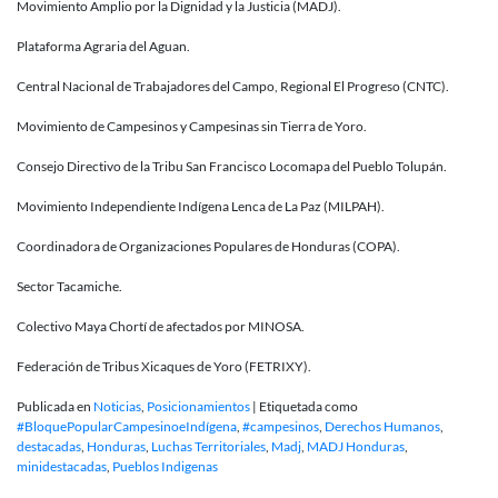
Movimiento Amplio por la Dignidad y la Justicia (MADJ).
Plataforma Agraria del Aguan.
Central Nacional de Trabajadores del Campo, Regional El Progreso (CNTC).
Movimiento de Campesinos y Campesinas sin Tierra de Yoro.
Consejo Directivo de la Tribu San Francisco Locomapa del Pueblo Tolupán.
Movimiento Independiente Indígena Lenca de La Paz (MILPAH).
Coordinadora de Organizaciones Populares de Honduras (COPA).
Sector Tacamiche.
Colectivo Maya Chortí de afectados por MINOSA.
Federación de Tribus Xicaques de Yoro (FETRIXY).
Publicada en
Noticias
,
Posicionamientos
|
Etiquetada como
#BloquePopularCampesinoeIndígena
,
#campesinos
,
Derechos Humanos
,
destacadas
,
Honduras
,
Luchas Territoriales
,
Madj
,
MADJ Honduras
,
minidestacadas
,
Pueblos Indigenas