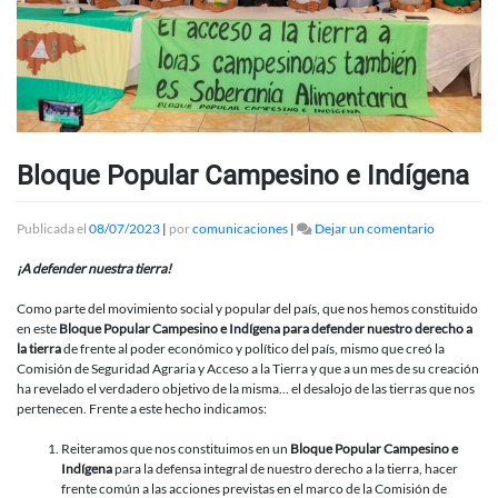
Bloque Popular Campesino e Indígena
en
Publicada el
08/07/2023
|
por
comunicaciones
|
Dejar un comentario
Bloque
Popular
¡A defender nuestra tierra!
Campesin
e
Como parte del movimiento social y popular del país, que nos hemos constituido
Indígena
en este
Bloque Popular Campesino e Indígena para
defender nuestro derecho a
la tierra
de frente al poder económico y político del país, mismo que creó la
Comisión de Seguridad Agraria y Acceso a la Tierra y que a un mes de su creación
ha revelado el verdadero objetivo de la misma… el desalojo de las tierras que nos
pertenecen. Frente a este hecho indicamos:
Reiteramos que nos constituimos en un
Bloque Popular Campesino e
Indígena
para la defensa integral de nuestro derecho a la tierra, hacer
frente común a las acciones previstas en el marco de la Comisión de