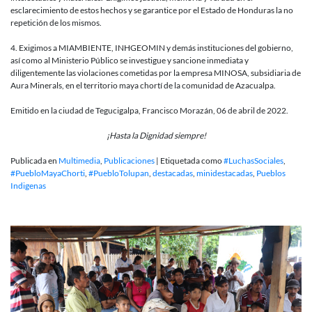
esclarecimiento de estos hechos y se garantice por el Estado de Honduras la no
repetición de los mismos.
4. Exigimos a MIAMBIENTE, INHGEOMIN y demás instituciones del gobierno,
así como al Ministerio Público se investigue y sancione inmediata y
diligentemente las violaciones cometidas por la empresa MINOSA, subsidiaria de
Aura Minerals, en el territorio maya chortí de la comunidad de Azacualpa.
Emitido en la ciudad de Tegucigalpa, Francisco Morazán, 06 de abril de 2022.
¡Hasta la Dignidad siempre!
Publicada en
Multimedia
,
Publicaciones
|
Etiquetada como
#LuchasSociales
,
#PuebloMayaChorti
,
#PuebloTolupan
,
destacadas
,
minidestacadas
,
Pueblos
Indigenas