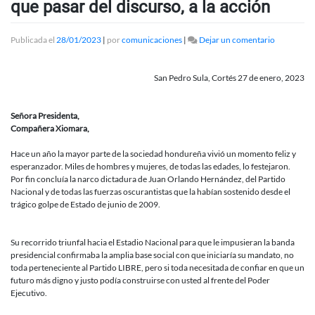
que pasar del discurso, a la acción
en
Publicada el
28/01/2023
|
por
comunicaciones
|
Dejar un comentario
Carta
pública
a
San Pedro Sula, Cortés 27 de enero, 2023
la
presidenta
Xiomara
Señora Presidenta,
Castro
Compañera Xiomara,
a
un
Hace un año la mayor parte de la sociedad hondureña vivió un momento feliz y
año
esperanzador. Miles de hombres y mujeres, de todas las edades, lo festejaron.
de
Por fin concluía la narco dictadura de Juan Orlando Hernández, del Partido
su
Nacional y de todas las fuerzas oscurantistas que la habían sostenido desde el
gobierno:
trágico golpe de Estado de junio de 2009.
Hay
que
pasar
Su recorrido triunfal hacia el Estadio Nacional para que le impusieran la banda
del
presidencial confirmaba la amplia base social con que iniciaría su mandato, no
discurso,
toda perteneciente al Partido LIBRE, pero si toda necesitada de confiar en que un
a
futuro más digno y justo podía construirse con usted al frente del Poder
la
Ejecutivo.
acción