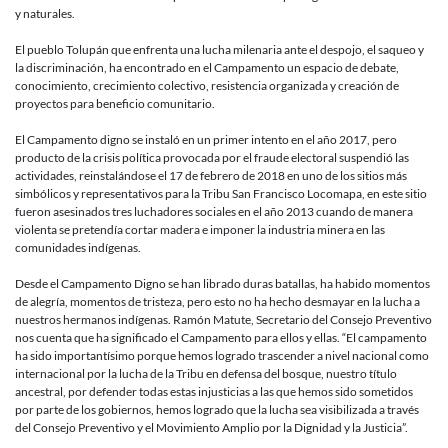
la
y naturales.
Defensa
del
El pueblo Tolupán que enfrenta una lucha milenaria ante el despojo, el saqueo y
Bosque
la discriminación, ha encontrado en el Campamento un espacio de debate,
y
conocimiento, crecimiento colectivo, resistencia organizada y creación de
el
proyectos para beneficio comunitario.
territorio
Tolupán.
El Campamento digno se instaló en un primer intento en el año 2017, pero
producto de la crisis política provocada por el fraude electoral suspendió las
actividades, reinstalándose el 17 de febrero de 2018 en uno de los sitios más
simbólicos y representativos para la Tribu San Francisco Locomapa, en este sitio
fueron asesinados tres luchadores sociales en el año 2013 cuando de manera
violenta se pretendía cortar madera e imponer la industria minera en las
comunidades indígenas.
Desde el Campamento Digno se han librado duras batallas, ha habido momentos
de alegría, momentos de tristeza, pero esto no ha hecho desmayar en la lucha a
nuestros hermanos indígenas. Ramón Matute, Secretario del Consejo Preventivo
nos cuenta que ha significado el Campamento para ellos y ellas. “El campamento
ha sido importantísimo porque hemos logrado trascender a nivel nacional como
internacional por la lucha de la Tribu en defensa del bosque, nuestro título
ancestral, por defender todas estas injusticias a las que hemos sido sometidos
por parte de los gobiernos, hemos logrado que la lucha sea visibilizada a través
del Consejo Preventivo y el Movimiento Amplio por la Dignidad y la Justicia”.