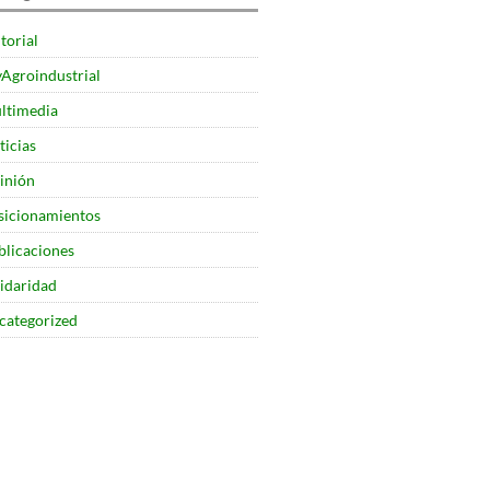
torial
yAgroindustrial
ltimedia
ticias
inión
sicionamientos
blicaciones
lidaridad
categorized