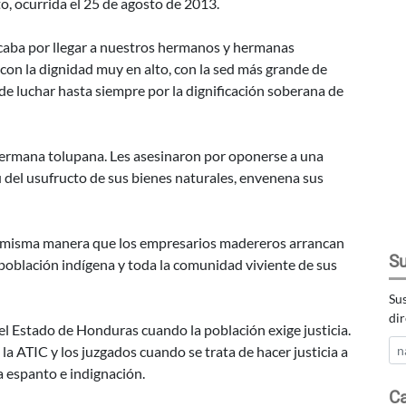
, ocurrida el 25 de agosto de 2013.
acaba por llegar a nuestros hermanos y hermanas
on la dignidad muy en alto, con la sed más grande de
 de luchar hasta siempre por la dignificación soberana de
ermana tolupana. Les asesinaron por oponerse a una
bu del usufructo de sus bienes naturales, envenena sus
 la misma manera que los empresarios madereros arrancan
Su
 población indígena y toda la comunidad viviente de sus
Sus
dir
l Estado de Honduras cuando la población exige justicia.
 la ATIC y los juzgados cuando se trata de hacer justicia a
a espanto e indignación.
Ca