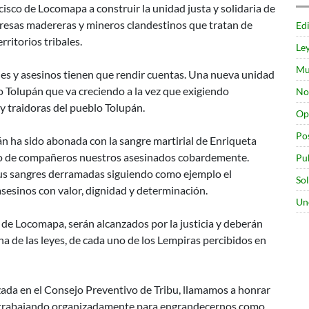
isco de Locomapa a construir la unidad justa y solidaria de
mpresas madereras y mineros clandestinos que tratan de
Edi
rritorios tribales.
Le
Mu
es y asesinos tienen que rendir cuentas. Una nueva unidad
o Tolupán que va creciendo a la vez que exigiendo
No
 y traidoras del pueblo Tolupán.
Op
Po
án ha sido abonada con la sangre martirial de Enriqueta
to de compañeros nuestros asesinados cobardemente.
Pu
s sangres derramadas siguiendo como ejemplo el
So
sesinos con valor, dignidad y determinación.
Un
o de Locomapa, serán alcanzados por la justicia y deberán
a de las leyes, de cada uno de los Lempiras percibidos en
zada en el Consejo Preventivo de Tribu, llamamos a honrar
d, trabajando organizadamente para engrandecernos como