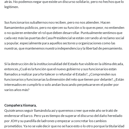
atrás. No podemos negar que existe un discurso solidario, pero no hechos que lo
legitimen.
Sus funcionarios subalternos nos reciben, pero no nos atienden. Hacen
llamamientos públicos, pero no ejercen su función o lo que es peor, no entienden
o no quieren entender el rol que deben desarrollar. Puntualmente sentimos que
cada vez más las puertas de Casa Presidencial se están cerrando al reclamo social
y popular, especialmente para aquellos sectores y organizaciones como las
nuestras, que mantenemos nuestra independencia y la libertad de pensamiento.
Si la destrucción de la institucionalidad del Estado fue visible en la última década,
entonces ¿Cuál es la función que el nuevo gobierno y sus funcionarios están
llamados a realizar para fortalecer o refundar el Estado?, ¿Comprenden sus
funcionarios y funcionarias la dimensión del reto que tienen por delante?, ¿Están
interesados en cumplirlo o solo andan buscando perpetuarse en el poder por
varios años más?
Compañera Xiomara,
Quisiéramos seguir llamándola así y queremos creer que este año se trató de
enderezar el barco. Pero ya es tiempo de superar el discurso del daño heredado
por JOH y su pandilla de ladrones y empezar a concretar los cambios
prometidos. Ya no se vale decir que no se hace esto o lo otro porque la titularidad