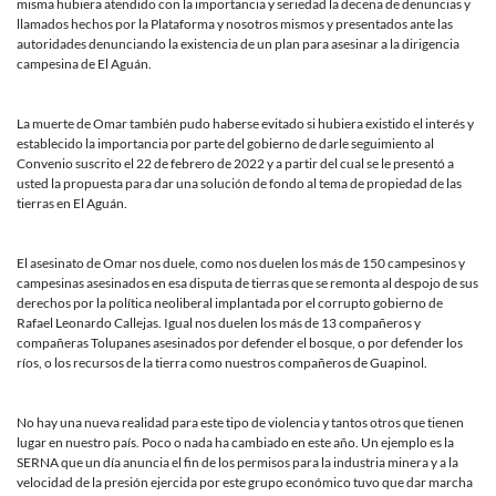
misma hubiera atendido con la importancia y seriedad la decena de denuncias y
llamados hechos por la Plataforma y nosotros mismos y presentados ante las
autoridades denunciando la existencia de un plan para asesinar a la dirigencia
campesina de El Aguán.
La muerte de Omar también pudo haberse evitado si hubiera existido el interés y
establecido la importancia por parte del gobierno de darle seguimiento al
Convenio suscrito el 22 de febrero de 2022 y a partir del cual se le presentó a
usted la propuesta para dar una solución de fondo al tema de propiedad de las
tierras en El Aguán.
El asesinato de Omar nos duele, como nos duelen los más de 150 campesinos y
campesinas asesinados en esa disputa de tierras que se remonta al despojo de sus
derechos por la política neoliberal implantada por el corrupto gobierno de
Rafael Leonardo Callejas. Igual nos duelen los más de 13 compañeros y
compañeras Tolupanes asesinados por defender el bosque, o por defender los
ríos, o los recursos de la tierra como nuestros compañeros de Guapinol.
No hay una nueva realidad para este tipo de violencia y tantos otros que tienen
lugar en nuestro país. Poco o nada ha cambiado en este año. Un ejemplo es la
SERNA que un día anuncia el fin de los permisos para la industria minera y a la
velocidad de la presión ejercida por este grupo económico tuvo que dar marcha