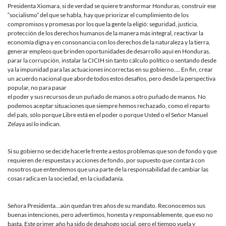
Presidenta Xiomara, si de verdad se quiere transformar Honduras, construir ese
“socialismo” del que se habla, hay que priorizar el cumplimiento de los
compromisos y promesas por los que la gente la eligió: seguridad, justicia,
protección de los derechos humanos de la manera más integral, reactivar la
economía digna y en consonancia con los derechos de la naturaleza y la tierra,
generar empleos que brinden oportunidades de desarrollo aquí en Honduras,
parar la corrupción, instalar la CICIH sin tanto cálculo político o sentando desde
ya la impunidad para las actuaciones incorrectas en su gobierno…. En fin, crear
un acuerdo nacional que aborde todos estos desafíos, pero desde la perspectiva
popular, no para pasar
el poder y sus recursos de un puñado de manos a otro puñado de manos. No
podemos aceptar situaciones que siempre hemos rechazado, como el reparto
del país, sólo porque Libre está en el poder o porque Usted o el Señor Manuel
Zelaya así lo indican.
Si su gobierno se decide hacerle frente a estos problemas que son de fondo y que
requieren de respuestas y acciones de fondo, por supuesto que contará con
nosotros que entendemos que una parte de la responsabilidad de cambiar las
cosas radica en la sociedad, en la ciudadanía.
Señora Presidenta…aún quedan tres años de su mandato. Reconocemos sus
buenas intenciones, pero advertimos, honesta y responsablemente, que eso no
basta. Este primer año ha sido de desahogo social, pero el tiempo vuela y