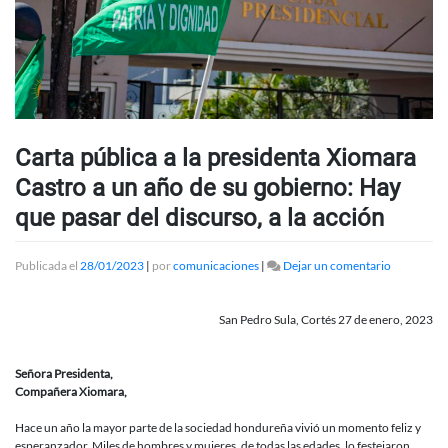
Carta pública a la presidenta Xiomara
Castro a un año de su gobierno: Hay
que pasar del discurso, a la acción
en
Publicada el
28/01/2023
|
por
comunicaciones
|
Dejar un comentario
Carta
pública
a
San Pedro Sula, Cortés 27 de enero, 2023
la
presidenta
Xiomara
Señora Presidenta,
Castro
Compañera Xiomara,
a
un
Hace un año la mayor parte de la sociedad hondureña vivió un momento feliz y
año
esperanzador. Miles de hombres y mujeres, de todas las edades, lo festejaron.