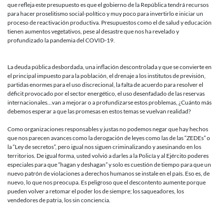
que refleja este presupuesto es que el gobierno de la República tendrá recursos
para hacer proselitismo social-político y muy poco para invertirlo e iniciar un
proceso de reactivación productiva. Presupuestos como el de salud y educación
tienen aumentos vegetativos, pese al desastre que nos ha revelado y
profundizado la pandemia del COVID-19.
La deuda pública desbordada, una inflación descontrolada y que se convierte en
el principal impuesto para la población, el drenaje a los institutos de previsión,
partidas enormes para el uso discrecional, la falta de acuerdo para resolver el
déficit provocado por el sector energético, el uso desenfadado de las reservas
internacionales…van a mejorar o a profundizarse estos problemas, ¿Cuánto más
debemos esperar a que las promesas en estos temas se vuelvan realidad?
Como organizaciones responsables y justas no podemos negar que hay hechos
que nos parecen avances como la derogación de leyes como las de las “ZEDEs” o
la “Ley de secretos”, pero igual nos siguen criminalizando y asesinando en los
territorios. De igual forma, usted volvió a darles a la Policía y al Ejército poderes
especiales para que “hagan y deshagan” y solo es cuestión de tiempo para que un
nuevo patrón de violaciones a derechos humanos se instale en el país. Eso es, de
nuevo, lo que nos preocupa. Es peligroso que el descontento aumente porque
pueden volver a retomar el poder los de siempre; los saqueadores, los
vendedores de patria, los sin conciencia.