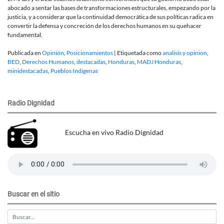
abocado a sentar las bases de transformaciones estructurales, empezando por la
justicia, y a considerar que la continuidad democrática de sus políticas radica en
convertir la defensa y concreción de los derechos humanos en su quehacer
fundamental.
Publicada en
Opinión
,
Posicionamientos
|
Etiquetada como
analisis y opinion
,
BED
,
Derechos Humanos
,
destacadas
,
Honduras
,
MADJ Honduras
,
minidestacadas
,
Pueblos Indigenas
Radio Dignidad
Escucha en vivo Radio Dignidad
Buscar en el sitio