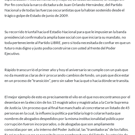
de
Por fin concluía la narco dictadura de Juan Orlando Hernández, del Partido
su
Nacional y de todas las fuerzas oscurantistas que la habían sostenido desde el
gobierno:
trágico golpe de Estado de junio de 2009.
Hay
que
pasar
Su recorrido triunfal hacia el Estadio Nacional para que le impusieran la banda
del
presidencial confirmaba la amplia base social con que iniciaría su mandato, no
discurso,
toda perteneciente al Partido LIBRE, pero si toda necesitada de confiar en que un
a
futuro más digno y justo podía construirse con usted al frente del Poder
la
Ejecutivo.
acción
Rápido transcurrió el primer año y hoy el aniversario se cumple con un país que
no da muestras claras de ir procurando cambios de fondo, un país que dice estar
en un proceso de “transición”, pero sin saber hacia qué o hacia dónde se transita.
El mejor ejemplo de esto es precisamente el vilo en el que nos encontramos por el
desenlace en la elección de los 15 magistrados y magistradas a la Corte Suprema
de Justicia. Un proceso que al final fue manchado al concretarse un listado de 45
personas en la cual, la influencia política-partidaria logró colarse hasta que
nombres de abogados despedidos por la misma institucionalidad pública por
corrupción fueron incorporados, o de abogadas que son ampliamente
conocidas por ser, a lo interno del Poder Judicial, las “tramitadoras” de los fallos.
Es así que hoy ya no se necesita buscar nombres fuera del listado, la votación de