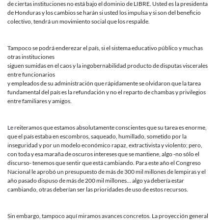
de ciertas instituciones no está bajo el dominio de LIBRE. Usted es la presidenta
de Honduras y los cambios se harán si usted los impulsa y si son del beneficio
colectivo, tendrá un movimiento social que los respalde.
Tampoco se podrá enderezar el país, si el sistema educativo público y muchas
otras instituciones
siguen sumidas en el caos y la ingobernabilidad producto de disputas viscerales
entre funcionarios
y empleados de su administración que rápidamente se olvidaron que la tarea
fundamental del país es la refundación y no el reparto de chambas y privilegios
entre familiares y amigos.
Le reiteramos que estamos absolutamente conscientes que su tarea es enorme,
que el país estaba en escombros, saqueado, humillado, sometido por la
inseguridad y por un modelo económico rapaz, extractivista y violento; pero,
con toda y esa maraña de oscuros intereses que se mantiene, algo -no sólo el
discurso- tenemos que sentir que está cambiando. Para este año el Congreso
Nacional le aprobó un presupuesto de más de 300 mil millones de lempiras y el
año pasado dispuso de más de 200 mil millones… algo ya debería estar
cambiando, otras deberían ser las prioridades de uso de estos recursos.
Sin embargo, tampoco aquí miramos avances concretos. La proyección general