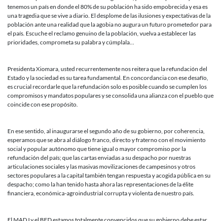
tenemos un país en donde el 80% de su población ha sido empobrecida y esa es
una tragedia que se vive a diario. El desplome de las ilusiones y expectativas de la
población ante una realidad que la agobia no augura un futuro prometedor para
el país. Escuche el reclamo genuino de la población, vuelva a establecer las
prioridades, comprometa su palabra y cúmplala…
Presidenta Xiomara, usted recurrentemente nos reitera que la refundación del
Estado y la sociedad es su tarea fundamental. En concordancia con ese desafío,
es crucial recordarle que la refundación solo es posible cuando se cumplen los
compromisos y mandatos populares y se consolida una alianza con el pueblo que
coincide con ese propósito.
En ese sentido, al inaugurarse el segundo año de su gobierno, por coherencia,
esperamos que se abra al diálogo franco, directo y fraterno con el movimiento
social y popular autónomo que tiene igual o mayor compromiso por la
refundación del país; que las cartas enviadas a su despacho por nuestras
articulaciones sociales y las masivas movilizaciones de campesinos y otros
sectores populares a la capital también tengan respuesta y acogida pública en su
despacho; como la han tenido hasta ahora las representaciones de la élite
financiera, económica-agroindustrial corrupta y violenta de nuestro país.
El MADJ y el BED estamos totalmente convencidos que su gobierno debe estar