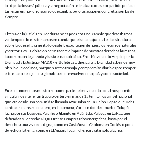
los diputados será pública y la negociación se limita a cuotas por partido político.
En resumen, hay un discurso que cambia, pero las acciones concretas son las de
siempre.
El tema de la justicia en Honduras no es poca cosa y el cambio que deseábamos
ver tampoco lo es si tomamos en cuenta que el sistema judicial es la estructura
sobre la que se ha cimentado desde la expoliación de nuestros recursos naturales
y territoriales, la violación permanente e impune de nuestros derechos humanos,
la corrupción legalizada y hasta el narcotráfico. En el Movimiento Amplio por la
Dignidad y la Justicia (MADJ) y el Bufete Estudios para la Dignidad sabemos muy
bien lo que decimos, porque nuestro trabajo y compromiso diario es por romper
este estado de injusticia global que nos envuelve como país y como sociedad.
En estos momentos nuestro rol como parte del movimiento social nos permite
vincularnos y tener un trabajo certero en más de 15 territorios a nivel nacional
que van desde una comunidad llamada Azacualpa en La Unión Copán que lucha
contra un monstruo minero, en Locomapa, Yoro, en donde el pueblo Tolupán
lucha por sus bosques, Pajuiles o Jilamito en Atlántida, Palagua en La Paz, que
defienden su derecho al agua frente a empresarios energéticos, hasta por el
derecho a una vivienda digna, como en Castaños de Choloma en Cortés, o por el
derecho a la tierra, como en El Aguán, Tacamiche, para citar solo algunos.