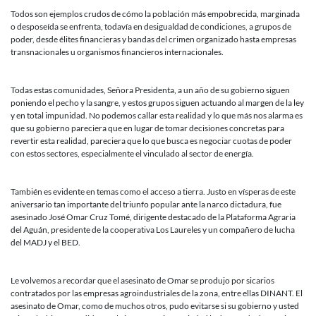
Todos son ejemplos crudos de cómo la población más empobrecida, marginada
o desposeída se enfrenta, todavía en desigualdad de condiciones, a grupos de
poder, desde élites financieras y bandas del crimen organizado hasta empresas
transnacionales u organismos financieros internacionales.
Todas estas comunidades, Señora Presidenta, a un año de su gobierno siguen
poniendo el pecho y la sangre, y estos grupos siguen actuando al margen de la ley
y en total impunidad. No podemos callar esta realidad y lo que más nos alarma es
que su gobierno pareciera que en lugar de tomar decisiones concretas para
revertir esta realidad, pareciera que lo que busca es negociar cuotas de poder
con estos sectores, especialmente el vinculado al sector de energía.
También es evidente en temas como el acceso a tierra. Justo en vísperas de este
aniversario tan importante del triunfo popular ante la narco dictadura, fue
asesinado José Omar Cruz Tomé, dirigente destacado de la Plataforma Agraria
del Aguán, presidente de la cooperativa Los Laureles y un compañero de lucha
del MADJ y el BED.
Le volvemos a recordar que el asesinato de Omar se produjo por sicarios
contratados por las empresas agroindustriales de la zona, entre ellas DINANT. El
asesinato de Omar, como de muchos otros, pudo evitarse si su gobierno y usted