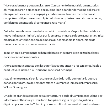
“Hay cosas buenas y cosas malas, en el Campamento hemos sido amenazados,
ahí me mandaron a amenazar a mí que me iban a dar donde más me doliera y al
día siguiente asesinaron a mi papá y a mi hermano, también recordamos al
compañero Milgen que estuvo al pie de la bandera, de frente en el campamento,
también fue amenazado el compañero José María”.
Entre las cosas buenas que destacan están: La celebración por la libertad de los
nueve indígenas criminalizados por la empresa Inmare, se logró ganar una clínica
médica mediante una acción de amparo que además dio la oportunidad de
reivindicar derechos como la alimentación.
También en el campamento se han celebrado encuentros con organizaciones
nacionales e internacionales.
Ahora tenemos contacto con las autoridades que antes no los teníamos, ha sido
productiva la lucha de la Tribu San Francisco Locomapa.
Actualmente se trabaja en la reconstrucción de la radio comunitaria que fue
dañada por un grupo de personas afines a la empresa Inmare del empresario
Wilder Dominguez.
Una de las grandes apuestas actuales y a futuro desde el Campamento Digno por
la Defensa del bosque y el territorio Tolupán es seguir exigiendo justicia y
dignidad para el pueblo Tolupán y poner un alto a la impunidad que ha sido uno