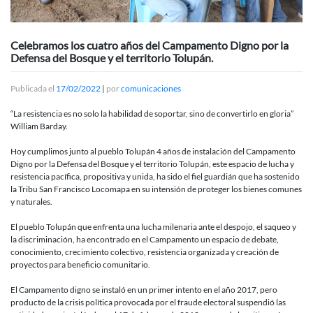
Celebramos los cuatro años del Campamento Digno por la
Defensa del Bosque y el territorio Tolupán.
Publicada el
17/02/2022
|
por
comunicaciones
“La resistencia es no solo la habilidad de soportar, sino de convertirlo en gloria”
William Barday.
Hoy cumplimos junto al pueblo Tolupán 4 años de instalación del Campamento
Digno por la Defensa del Bosque y el territorio Tolupán, este espacio de lucha y
resistencia pacífica, propositiva y unida, ha sido el fiel guardián que ha sostenido
la Tribu San Francisco Locomapa en su intensión de proteger los bienes comunes
y naturales.
El pueblo Tolupán que enfrenta una lucha milenaria ante el despojo, el saqueo y
la discriminación, ha encontrado en el Campamento un espacio de debate,
conocimiento, crecimiento colectivo, resistencia organizada y creación de
proyectos para beneficio comunitario.
El Campamento digno se instaló en un primer intento en el año 2017, pero
producto de la crisis política provocada por el fraude electoral suspendió las