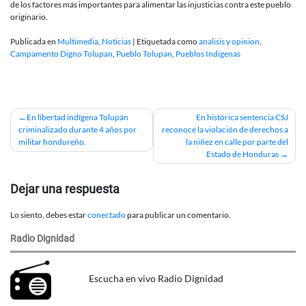
de los factores más importantes para alimentar las injusticias contra este pueblo
originario.
Publicada en
Multimedia
,
Noticias
|
Etiquetada como
analisis y opinion
,
Campamento Digno Tolupan
,
Pueblo Tolupan
,
Pueblos Indigenas
Navegación
En libertad indígena Tolupán
En histórica sentencia CSJ
criminalizado durante 4 años por
reconoce la violación de derechos a
de
militar hondureño.
la niñez en calle por parte del
Estado de Honduras
entradas
Dejar una respuesta
Lo siento, debes estar
conectado
para publicar un comentario.
Radio Dignidad
Escucha en vivo Radio Dignidad