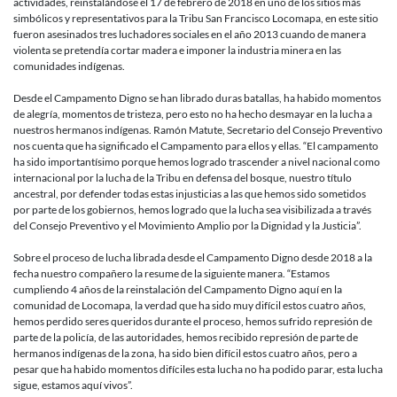
actividades, reinstalándose el 17 de febrero de 2018 en uno de los sitios más
simbólicos y representativos para la Tribu San Francisco Locomapa, en este sitio
fueron asesinados tres luchadores sociales en el año 2013 cuando de manera
violenta se pretendía cortar madera e imponer la industria minera en las
comunidades indígenas.
Desde el Campamento Digno se han librado duras batallas, ha habido momentos
de alegría, momentos de tristeza, pero esto no ha hecho desmayar en la lucha a
nuestros hermanos indígenas. Ramón Matute, Secretario del Consejo Preventivo
nos cuenta que ha significado el Campamento para ellos y ellas. “El campamento
ha sido importantísimo porque hemos logrado trascender a nivel nacional como
internacional por la lucha de la Tribu en defensa del bosque, nuestro título
ancestral, por defender todas estas injusticias a las que hemos sido sometidos
por parte de los gobiernos, hemos logrado que la lucha sea visibilizada a través
del Consejo Preventivo y el Movimiento Amplio por la Dignidad y la Justicia”.
Sobre el proceso de lucha librada desde el Campamento Digno desde 2018 a la
fecha nuestro compañero la resume de la siguiente manera. “Estamos
cumpliendo 4 años de la reinstalación del Campamento Digno aquí en la
comunidad de Locomapa, la verdad que ha sido muy difícil estos cuatro años,
hemos perdido seres queridos durante el proceso, hemos sufrido represión de
parte de la policía, de las autoridades, hemos recibido represión de parte de
hermanos indígenas de la zona, ha sido bien difícil estos cuatro años, pero a
pesar que ha habido momentos difíciles esta lucha no ha podido parar, esta lucha
sigue, estamos aquí vivos”.