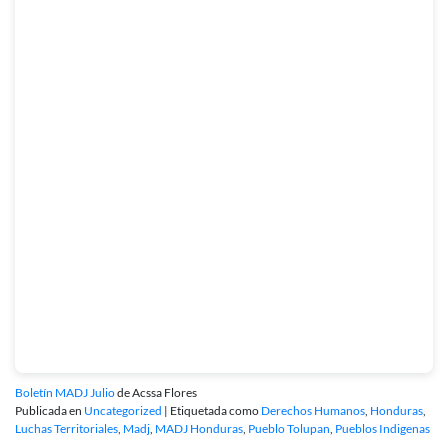
Boletín MADJ Julio
de Acssa Flores
Publicada en
Uncategorized
|
Etiquetada como
Derechos Humanos
,
Honduras
,
Luchas Territoriales
,
Madj
,
MADJ Honduras
,
Pueblo Tolupan
,
Pueblos Indigenas