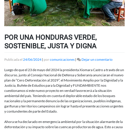
POR UNA HONDURAS VERDE,
SOSTENIBLE, JUSTA Y DIGNA
en
Publicada el
24/06/2024
|
por
comunicaciones
|
Dejar un comentario
POR
UNA
Luego de que el 23 de mayo del 2024 la presidenta Xiomara Castro a través de un
HONDUR
discurso, junto al Consejo Nacional de Defensa y Soberanía anunciaran el nuevo
VERDE,
plan de “Cero Deforestación al 2029”, el Movimiento Amplio por la Dignidad y la
SOSTENIB
Justicia, Bufete de Estudios para la Dignidad y FUNDAMBIENTE nos
JUSTA
cuestionamos si este nuevo proyecto en verdad favorecerá a la situación
Y
ambiental del país. Teniendo en cuenta el deplorable estado de los bosques
DIGNA
nacionales y la permanente denuncia de las organizaciones, pueblos indígenas,
garífunas y territorios campesinos sin lograr hasta el presente acciones urgentes
y contundentes de parte del Estado.
Ahora se ha declarado en emergencia ambiental por la situación alarmante de la
deforestación y su impacto sobre las cuencas productoras de agua. Esto a causa