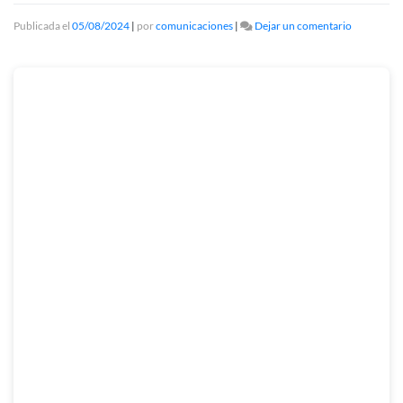
en
Publicada el
05/08/2024
|
por
comunicaciones
|
Dejar un comentario
Boletín
semetral:
El
accionar
del
MADJ
durante
la
primera
mitad
del
2024