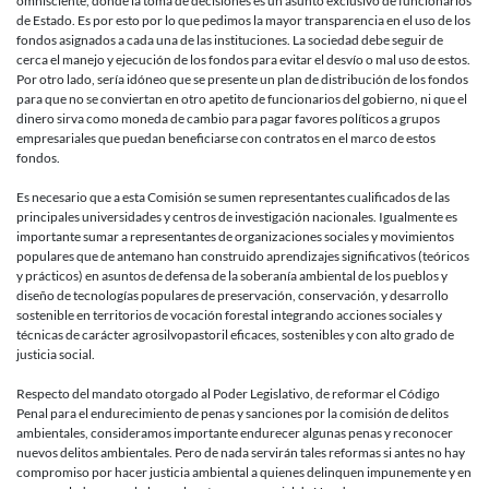
omnisciente, donde la toma de decisiones es un asunto exclusivo de funcionarios
de Estado. Es por esto por lo que pedimos la mayor transparencia en el uso de los
fondos asignados a cada una de las instituciones. La sociedad debe seguir de
cerca el manejo y ejecución de los fondos para evitar el desvío o mal uso de estos.
Por otro lado, sería idóneo que se presente un plan de distribución de los fondos
para que no se conviertan en otro apetito de funcionarios del gobierno, ni que el
dinero sirva como moneda de cambio para pagar favores políticos a grupos
empresariales que puedan beneficiarse con contratos en el marco de estos
fondos.
Es necesario que a esta Comisión se sumen representantes cualificados de las
principales universidades y centros de investigación nacionales. Igualmente es
importante sumar a representantes de organizaciones sociales y movimientos
populares que de antemano han construido aprendizajes significativos (teóricos
y prácticos) en asuntos de defensa de la soberanía ambiental de los pueblos y
diseño de tecnologías populares de preservación, conservación, y desarrollo
sostenible en territorios de vocación forestal integrando acciones sociales y
técnicas de carácter agrosilvopastoril eficaces, sostenibles y con alto grado de
justicia social.
Respecto del mandato otorgado al Poder Legislativo, de reformar el Código
Penal para el endurecimiento de penas y sanciones por la comisión de delitos
ambientales, consideramos importante endurecer algunas penas y reconocer
nuevos delitos ambientales. Pero de nada servirán tales reformas si antes no hay
compromiso por hacer justicia ambiental a quienes delinquen impunemente y en