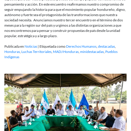
pensamiento y acción. En este encuentro reafirmamos nuestro compromiso de
seguir empujando la historia para que el movimiento popular hondureño, digno,
autónomo y fuerte sea el protagonista de las transformaciones que nuestra
sociedad necesita. Anunciamos nuestro tercer encuentro en el término de dos
meses para la región sur del país y urgimos a las distintas organizaciones a que
nos encontremos para pensar y construir propuestas de país desde la unidad
popular, estratégica y a largo plazo.
Publicada en
Noticias
|
Etiquetada como
Derechos Humanos
,
destacadas
,
Honduras
,
Luchas Territoriales
,
MADJ Honduras
,
minidestacadas
,
Pueblos
Indigenas