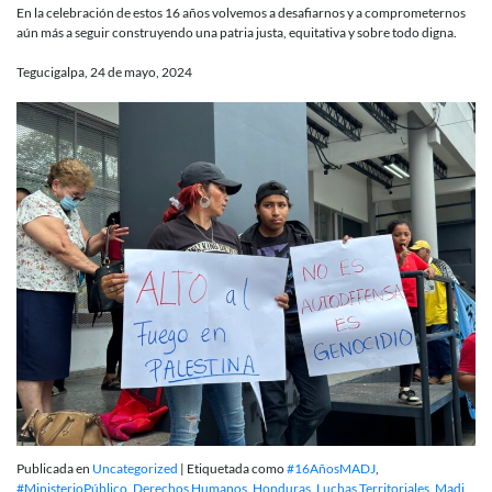
En la celebración de estos 16 años volvemos a desafiarnos y a comprometernos
aún más a seguir construyendo una patria justa, equitativa y sobre todo digna.
Tegucigalpa, 24 de mayo, 2024
Publicada en
Uncategorized
|
Etiquetada como
#16AñosMADJ
,
#MinisterioPúblico
,
Derechos Humanos
,
Honduras
,
Luchas Territoriales
,
Madj
,