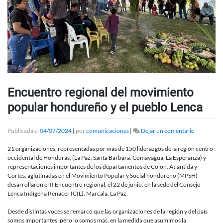
Encuentro regional del movimiento
popular hondureño y el pueblo Lenca
en
Publicada el
04/07/2024
|
por
comunicaciones
|
Dejar un comentario
Encuentro
regional
21 organizaciones, representadas por más de 150 liderazgos de la región centro-
del
occidental de Honduras, (La Paz, Santa Bárbara, Comayagua, La Esperanza) y
movimient
representaciones importantes de los departamentos de Colon, Atlántida y
popular
Cortes, aglutinadas en el Movimiento Popular y Social hondureño (MPSH)
hondureñ
desarrollaron el II Encuentro regional, el 22 de junio, en la sede del Consejo
y
Lenca Indígena Renacer (CIL), Marcala, La Paz.
el
pueblo
Desde distintas voces se remarcó que las organizaciones de la región y del país
Lenca
somos importantes, pero lo somos más, en la medida que asumimos la