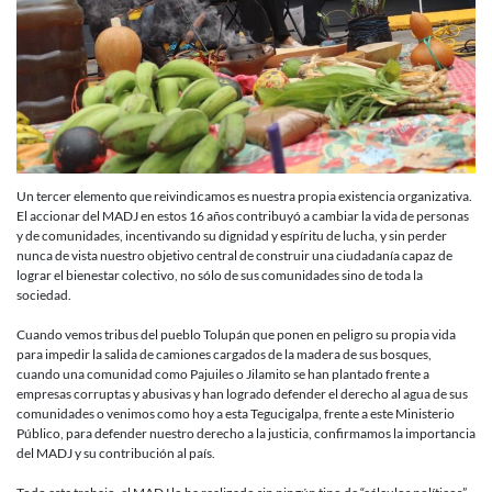
Un tercer elemento que reivindicamos es nuestra propia existencia organizativa.
El accionar del MADJ en estos 16 años contribuyó a cambiar la vida de personas
y de comunidades, incentivando su dignidad y espíritu de lucha, y sin perder
nunca de vista nuestro objetivo central de construir una ciudadanía capaz de
lograr el bienestar colectivo, no sólo de sus comunidades sino de toda la
sociedad.
Cuando vemos tribus del pueblo Tolupán que ponen en peligro su propia vida
para impedir la salida de camiones cargados de la madera de sus bosques,
cuando una comunidad como Pajuiles o Jilamito se han plantado frente a
empresas corruptas y abusivas y han logrado defender el derecho al agua de sus
comunidades o venimos como hoy a esta Tegucigalpa, frente a este Ministerio
Público, para defender nuestro derecho a la justicia, confirmamos la importancia
del MADJ y su contribución al país.