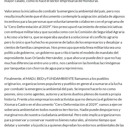
mayor calado, como lo hace el sector empresarial de Honduras.
Valoramos la iniciativa de combatir la emergencia ambiental del país, pero nos
resulta insuficiente que el documento contemple la asignación aislada de algunos
incentivos para las personas que voluntariamente colaboren con el programa de
la “Cero Deforestación al 2029”. Nos preocupa el nacimiento de estas iniciativas
con enfoque militarista y que suceda como con la Comisión de Seguridad Agraria
y Acceso a la tierra, que se esperaba ayudará a solucionar el conflicto agrario
pero lo único que ha hecho es ponerse de lados de los empresarios y desalojar a
cientos de familias campesinas. Nos preocupa que esta línea militarista sea una
política de gobierno, un gobierno que criticó tanto el modelo de mandato del
expresidente Juan Orlando Hernández, y que ahora se puede decir que no hay
muchas diferencias entre uno y otro, nos cambiaron las bombas lacrimógenas
por tanquetas con chorros de agua para reprimirnos.
Finalmente, el MADJ, BED y FUNDAMBIENTE llamamos a los pueblos
originarios, organizaciones populares y pueblos en general a sumarse a la lucha
por combatir la emergencia ambiental del país. Se impone hacerlo no como
peones, sino como agentes, autores y actores dueños plenos de nuestra propia
historia. Frente a los empresarios extractivistas que no denuncia el gobierno de
Xiomara Castro en el documento “Cero Deforestación al 2029”, vamos a ejercer
soberanía ambiental en todos nuestros territorios. Nadie puede despojarnos y
marginarnos de nuestra ciudadanía ambiental. Pero esto implica organizarnos
para preservar y conservar nuestros bienes naturales, al mismo tiempo que
delatar y someter a la justicia a quienes depredan los entornos ambientales de las