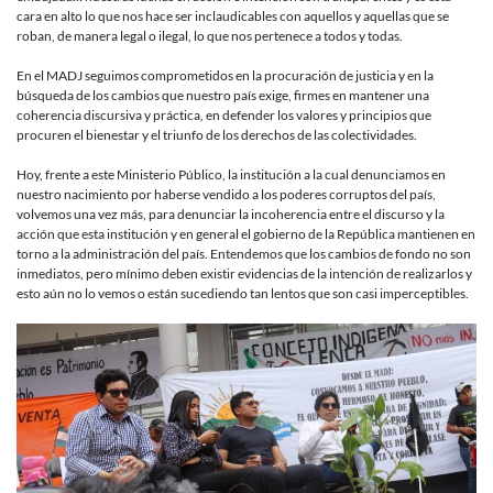
cara en alto lo que nos hace ser inclaudicables con aquellos y aquellas que se
roban, de manera legal o ilegal, lo que nos pertenece a todos y todas.
En el MADJ seguimos comprometidos en la procuración de justicia y en la
búsqueda de los cambios que nuestro país exige, firmes en mantener una
coherencia discursiva y práctica, en defender los valores y principios que
procuren el bienestar y el triunfo de los derechos de las colectividades.
Hoy, frente a este Ministerio Público, la institución a la cual denunciamos en
nuestro nacimiento por haberse vendido a los poderes corruptos del país,
volvemos una vez más, para denunciar la incoherencia entre el discurso y la
acción que esta institución y en general el gobierno de la República mantienen en
torno a la administración del país. Entendemos que los cambios de fondo no son
inmediatos, pero mínimo deben existir evidencias de la intención de realizarlos y
esto aún no lo vemos o están sucediendo tan lentos que son casi imperceptibles.