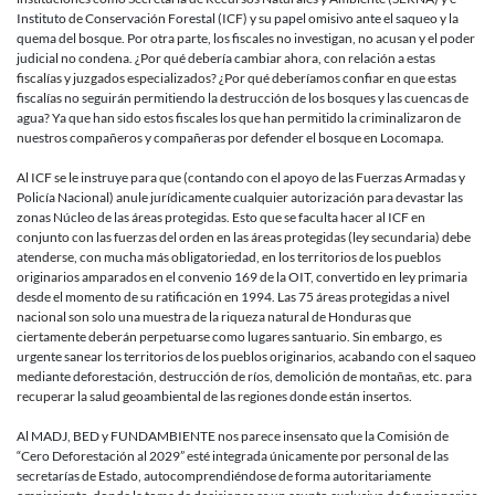
Instituto de Conservación Forestal (ICF) y su papel omisivo ante el saqueo y la
quema del bosque. Por otra parte, los fiscales no investigan, no acusan y el poder
judicial no condena. ¿Por qué debería cambiar ahora, con relación a estas
fiscalías y juzgados especializados? ¿Por qué deberíamos confiar en que estas
fiscalías no seguirán permitiendo la destrucción de los bosques y las cuencas de
agua? Ya que han sido estos fiscales los que han permitido la criminalizaron de
nuestros compañeros y compañeras por defender el bosque en Locomapa.
Al ICF se le instruye para que (contando con el apoyo de las Fuerzas Armadas y
Policía Nacional) anule jurídicamente cualquier autorización para devastar las
zonas Núcleo de las áreas protegidas. Esto que se faculta hacer al ICF en
conjunto con las fuerzas del orden en las áreas protegidas (ley secundaria) debe
atenderse, con mucha más obligatoriedad, en los territorios de los pueblos
originarios amparados en el convenio 169 de la OIT, convertido en ley primaria
desde el momento de su ratificación en 1994. Las 75 áreas protegidas a nivel
nacional son solo una muestra de la riqueza natural de Honduras que
ciertamente deberán perpetuarse como lugares santuario. Sin embargo, es
urgente sanear los territorios de los pueblos originarios, acabando con el saqueo
mediante deforestación, destrucción de ríos, demolición de montañas, etc. para
recuperar la salud geoambiental de las regiones donde están insertos.
Al MADJ, BED y FUNDAMBIENTE nos parece insensato que la Comisión de
“Cero Deforestación al 2029” esté integrada únicamente por personal de las
secretarías de Estado, autocomprendiéndose de forma autoritariamente