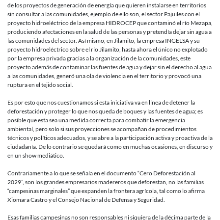
de los proyectos de generación de energía que quieren instalarse en territorios
sin consultar a las comunidades, ejemplo de ello son, el sector Pajuiles con el
proyecto hidroeléctrico de la empresa HIDROCEP que contaminó el río Mezapa,
produciendo afectaciones en la salud de las personas y pretendía dejar sin agua a
las comunidades del sector. Así mismo, en Jilamito, la empresa INGELSA y su
proyecto hidroeléctrico sobre el río Jilamito, hasta ahora el único no explotado
por la empresa privada gracias a la organización de la comunidades, este
proyecto además de contaminar las fuentes de agua y dejar sin el derecho al agua
a las comunidades, generó una ola de violencia en el territorio y provocó una
ruptura en el tejido social.
Es por esto que nos cuestionamos si esta iniciativa va en línea de detener la
deforestación y proteger lo que nos queda de boques y las fuentes de agua; es
posible que esta sea una medida correcta para combatir la emergencia
ambiental, pero solo si sus proyecciones se acompañan de procedimientos
técnicos y políticos adecuados, y se abre a la participación activa y proactiva de la
ciudadanía. De lo contrario se quedará como en muchas ocasiones, en discurso y
en un show mediático.
Contrariamente a lo que se señala en el documento “Cero Deforestación al
2029”, son los grandes empresarios madereros que deforestan, no las familias
“campesinas marginales” que expanden la frontera agrícola, tal como lo afirma
Xiomara Castro y el Consejo Nacional de Defensa y Seguridad.
Esas familias campesinas no son responsables ni siquiera de la décima parte de la