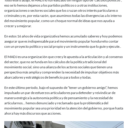
Todo este trabajo, el MADJ lo ha realizado sin ningún tipo de “cálculos políticos”,
eso se lo hemos dejamos a los partidos políticos o a otras instituciones,
organizaciones o sectores sociales que los cruzan otros interés particulares o
criminales y es, por esta razón, que asumimos todas las divergencias a lo interno
del movimiento popular, como un choque normal de ideas que nos ayuda a
crecer y a mejorar.
En estos 16 años de vida organizativa hemos acumulado saberes y hoy podemos
asegurar que es indispensable para el movimiento popular hondureño contar
con un proyecto político y social propio y un instrumento que lo guíe y ejecute..
El MADJ es una organización que cree y le apuesta a la articulación y al consenso
del sector, que no se funda en los cálculos de la política tradicional del
movimiento social, sino una alianza de los actores sociales que tienen una
perspectiva más amplia y comprenden la necesidad de impulsar objetivos más
abarcadores y estratégicos de beneficio para todos y todas.
En este último período, bajo el supuesto de “tener un gobierno amigo”, hemos
impulsado un par de esfuerzos articuladores para defender y reivindicar de
manera enérgica la autonomía política y de pensamiento y la necesidad de
articularnos… hemos denunciado y reclamado que la problemática del
movimiento popular sea una prioridad en la atención del gobierno, porque hasta
ahora hay más discursos que acciones.