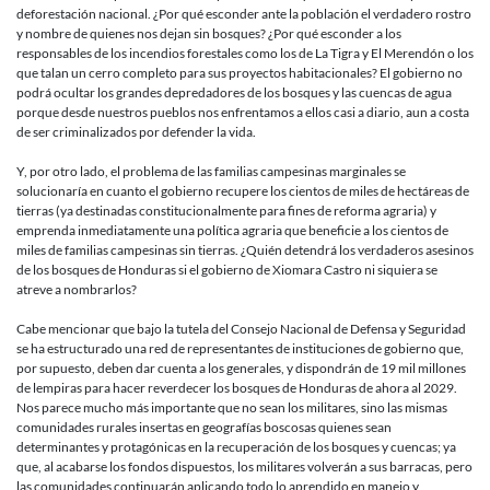
deforestación nacional. ¿Por qué esconder ante la población el verdadero rostro
y nombre de quienes nos dejan sin bosques? ¿Por qué esconder a los
responsables de los incendios forestales como los de La Tigra y El Merendón o los
que talan un cerro completo para sus proyectos habitacionales? El gobierno no
podrá ocultar los grandes depredadores de los bosques y las cuencas de agua
porque desde nuestros pueblos nos enfrentamos a ellos casi a diario, aun a costa
de ser criminalizados por defender la vida.
Y, por otro lado, el problema de las familias campesinas marginales se
solucionaría en cuanto el gobierno recupere los cientos de miles de hectáreas de
tierras (ya destinadas constitucionalmente para fines de reforma agraria) y
emprenda inmediatamente una política agraria que beneficie a los cientos de
miles de familias campesinas sin tierras. ¿Quién detendrá los verdaderos asesinos
de los bosques de Honduras si el gobierno de Xiomara Castro ni siquiera se
atreve a nombrarlos?
Cabe mencionar que bajo la tutela del Consejo Nacional de Defensa y Seguridad
se ha estructurado una red de representantes de instituciones de gobierno que,
por supuesto, deben dar cuenta a los generales, y dispondrán de 19 mil millones
de lempiras para hacer reverdecer los bosques de Honduras de ahora al 2029.
Nos parece mucho más importante que no sean los militares, sino las mismas
comunidades rurales insertas en geografías boscosas quienes sean
determinantes y protagónicas en la recuperación de los bosques y cuencas; ya
que, al acabarse los fondos dispuestos, los militares volverán a sus barracas, pero
las comunidades continuarán aplicando todo lo aprendido en manejo y