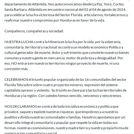
CONTRA
departamento de Atlántida. Nos autoconvocamos desde La Paz, Yoro, Cortes,
LA
Santa Barbara, Atlántida en encuentro nacional del 02 al 04 de agosto de 2024,
MINERIA
para celebrar la lucha victoriosa del Sector Florida, articularnos, fortalecernos y
reafirmar nuestro compromiso por Honduras en favor de la vida.
Compañeros, compañeras y sociedad:
NUESTRA LUCHA contra la Minería es la lucha por la vida, por la soberanía,
comunitaria, territorial y nacional; es contra un modelo económico Político y
cultural generador de muerte, dolor y sufrimiento que convierte nuestros bienes
comunes y nuestra gente en mercancía; motor de pobreza y desigualdad. Por
eso, NO entrará en nuestros territorios ningún proyecto de muerte, ni una
concesión más.
CELEBRAMOS el triunfo popular organizado de las 16 comunidades del sector
Florida Tela sobre sobre cuatro proyectos mineros, expresión del sistema
capitalista opresor y violento. Su triunfo es clave para las luchas territoriales de
Honduras y la región. Con ustedes hemos vencido, vencemos y venceremos.
NOS DECLARAMOS en contra de toda iniciativa económica y política que
privatice, saquee y explote nuestras riquezas, que empobrezca a nuestros
pueblos y divida nuestras comunidades y familias. Nosotros apostamos por un
desarrollo integral comunitario y popular que respete la vida en todas sus
formas, nuestras cosmovisiones, nuestra madre tierra y nuestra propia forma de
organización comunitaria y social.