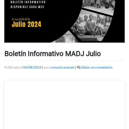
Boletín Informativo MADJ Julio
en
Publicada el
06/08/2024
|
por
comunicaciones
|
Dejar un comentario
Boletín
Informativ
MADJ
Julio