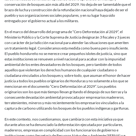
conservación de bosques aún más allá del 2029. No deja de ser lamentable que el
brazo de lucha y construcción de la refundación nacional haya dejado de ser el
pueblo y sus organizaciones sociales populares, y en su lugar haya sido
entregado por el gobierno actual a los militares.
En el marco del desarrollo del programa de “Cero Deforestación al 2029”, el
Ministerio Público y la Corte Suprema de Justicia designarán 3 fiscales y 3 jueces
con carácter de jurisdicción nacional para atender las situaciones que ameriten
un tratamiento legal. Consideramos esta medida como buena pero insuficiente.
El pueblo hondureño no se merece crear pequeños islotes de justicia, sino que
estas instituciones se renueven a nivel nacional para acabar con la impunidad
ambiental de los entes devastadores de los bosques, pero también de todos
aquellos que violentan los derechos humanos de cualquier ciudadano o
ciudadana vinculados a los bosques y, sobre todo, que asuman el honor de hacer
justicia a todos los pueblos originarios de Honduras y no solamente a los que se
mencionan en el documento “Cero Deforestación al 2029”. Los pueblos
originarios son los que más tiempo llevan gritando el despojo de sus tierras y la
consecuente devastación ambiental provocada por empresarios madereros,
terratenientes, mineros y más recientemente los empresarios vinculados a la
captura de carbono utilizando los bosques de los pueblos indígenas y garífunas.
En este contexto, nos cuestionamos, que cambiará con esta iniciativa ya que
durante años se ha denunciado la deforestación ejecutada por particulares,
madereros, empresas en complicidad con los funcionarios de gobierno e
instituciones como Secretaría de Recursos Naturales y Ambiente (SERNA) y e