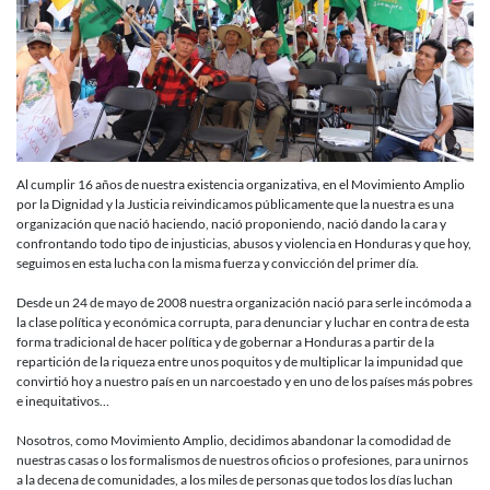
la
importanc
de
nuestra
existencia
para
las
comunidad
Honduras
Al cumplir 16 años de nuestra existencia organizativa, en el Movimiento Amplio
y
por la Dignidad y la Justicia reivindicamos públicamente que la nuestra es una
el
organización que nació haciendo, nació proponiendo, nació dando la cara y
mundoA
confrontando todo tipo de injusticias, abusos y violencia en Honduras y que hoy,
16
seguimos en esta lucha con la misma fuerza y convicción del primer día.
años
de
Desde un 24 de mayo de 2008 nuestra organización nació para serle incómoda a
existencia
la clase política y económica corrupta, para denunciar y luchar en contra de esta
forma tradicional de hacer política y de gobernar a Honduras a partir de la
repartición de la riqueza entre unos poquitos y de multiplicar la impunidad que
convirtió hoy a nuestro país en un narcoestado y en uno de los países más pobres
e inequitativos…
Nosotros, como Movimiento Amplio, decidimos abandonar la comodidad de
nuestras casas o los formalismos de nuestros oficios o profesiones, para unirnos
a la decena de comunidades, a los miles de personas que todos los días luchan