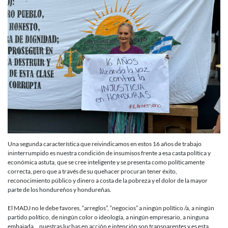
Una segunda característica que reivindicamos en estos 16 años de trabajo
ininterrumpido es nuestra condición de insumisos frente a esa casta política y
económica astuta, que se cree inteligente y se presenta como políticamente
correcta, pero que a través de su quehacer procuran tener éxito,
reconocimiento público y dinero a costa de la pobreza y el dolor de la mayor
parte de los hondureños y hondureñas.
El MADJ no le debe favores, “arreglos”, “negocios” a ningún político /a, a ningún
partido político, de ningún color o ideología, a ningún empresario, a ninguna
embajada… nuestras luchas en acción e intención son transparentes y es esta