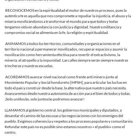
RECONOCEMOS en la espiritualidad el motor de nuestros procesos, pues la
auténtica fe es aquella que nos compromete a repudiar la injusticia, el abuso y la
miseria movilizándonos a transformar el mundo para que todos y todas
tengamos vida en abundancia con justicia y dignidad. Nuestra militancia y
compromiso social se alimenta en la fe, la religión y espiritualidad.
ANIMAMOS a todos los territorios, comunidades y organizaciones en el
territorio nacional a permanecer movilizados, recuperar espacios y asumir la
movilización como herramienta efectiva para revertir el extractivismo, la
minería, el atropello y la impunidad. Las calles siempre serán siempre nuestras
trincheras y nuestras escuelas.
ACORDAMOS avanzar nivel nacional como frente anti minero junto al
Movimiento Popular y Social hondureño [MPSH], para articular las luchas en
todo el pais y construir desde la base, la alternativa que nuestro país necesita.
Avanzaremos desde nuestra autonomía de acción para el bien de todos y todas.
¡Solo unidos/as, solo juntos/as podremos avanzar!
LLAMAMOS al gobierno central, los gobiernos municipales y diputados, a
desandar el camino de las excusas y las negociaciones con los enemigos del
pueblo. Exigimos coherencia y respetos a los procesos populares y comunitarios.
Refundar este país no es posible sino estamos nosotros » el pueblo» como el
centro.