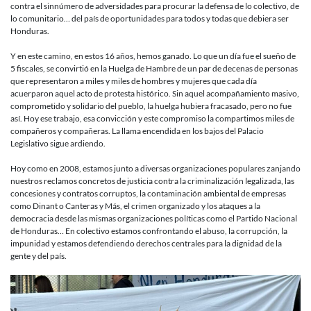
contra el sinnúmero de adversidades para procurar la defensa de lo colectivo, de
lo comunitario… del país de oportunidades para todos y todas que debiera ser
Honduras.
Y en este camino, en estos 16 años, hemos ganado. Lo que un día fue el sueño de
5 fiscales, se convirtió en la Huelga de Hambre de un par de decenas de personas
que representaron a miles y miles de hombres y mujeres que cada día
acuerparon aquel acto de protesta histórico. Sin aquel acompañamiento masivo,
comprometido y solidario del pueblo, la huelga hubiera fracasado, pero no fue
así. Hoy ese trabajo, esa convicción y este compromiso la compartimos miles de
compañeros y compañeras. La llama encendida en los bajos del Palacio
Legislativo sigue ardiendo.
Hoy como en 2008, estamos junto a diversas organizaciones populares zanjando
nuestros reclamos concretos de justicia contra la criminalización legalizada, las
concesiones y contratos corruptos, la contaminación ambiental de empresas
como Dinant o Canteras y Más, el crimen organizado y los ataques a la
democracia desde las mismas organizaciones políticas como el Partido Nacional
de Honduras… En colectivo estamos confrontando el abuso, la corrupción, la
impunidad y estamos defendiendo derechos centrales para la dignidad de la
gente y del país.