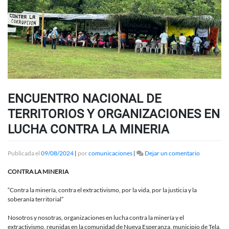
ENCUENTRO NACIONAL DE
TERRITORIOS Y ORGANIZACIONES EN
LUCHA CONTRA LA MINERIA
en
Publicada el
09/08/2024
|
por
comunicaciones
|
Dejar un comentario
ENCUENT
NACIONA
CONTRA LA MINERIA
DE
TERRITOR
“Contra la minería, contra el extractivismo, por la vida, por la justicia y la
Y
soberanía territorial”
ORGANIZ
EN
Nosotros y nosotras, organizaciones en lucha contra la minería y el
LUCHA
extractivismo, reunidas en la comunidad de Nueva Esperanza, municipio de Tela,