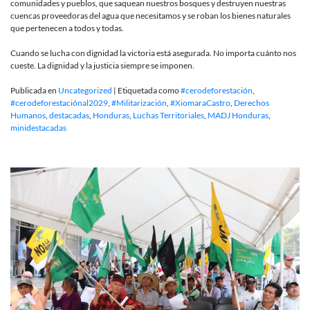
comunidades y pueblos, que saquean nuestros bosques y destruyen nuestras
cuencas proveedoras del agua que necesitamos y se roban los bienes naturales
que pertenecen a todos y todas.
Cuando se lucha con dignidad la victoria está asegurada. No importa cuánto nos
cueste. La dignidad y la justicia siempre se imponen.
Publicada en
Uncategorized
|
Etiquetada como
#cerodeforestación
,
#cerodeforestaciónal2029
,
#Militarización
,
#XiomaraCastro
,
Derechos
Humanos
,
destacadas
,
Honduras
,
Luchas Territoriales
,
MADJ Honduras
,
minidestacadas