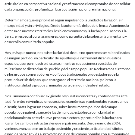
articulación en perspectiva nacional y reafirmamos el compromiso de consolidar
cada organización, profundizar la articulación nacional e internacional.
Determinamos que es prioridad seguir impulsando la unidad de la región, sin
mezquindad y sin privilegios. Desde la autonomía del pueblo lenca. Asumimos la
defensa de nuestros territorios, los bienes comunes y la lucha por el acceso a la
tierra, en especial para las mujeres, como garantía de la soberanía alimentaria y
desarrollo comunitario popular.
Hoy, más que nunca, nos asiste la claridad de que no queremos ser subordinados
de ningún partido, en particular de aquellos que instrumentalizan nuestros
espacios, usurpan nuestro discurso, mientras sus acciones revestidas de
militarismo se distancian del pueblo y del campo popular. Rechazamos el retorno
de los grupos conservadores y políticos tradicionales orquestadores de la
profunda crisis del país, que entregaron el territorio nacional y dieron la
institucionalidad a grupos criminales para delinquir desde el estado.
Nos llamamos a continuar exigiendo respuestas concretas y contundentes ante
las diferentes reivindicaciones sociales, económicas y ambientales y acordamos
discutir, hasta lograr un consenso, sobre instrumento político del campo
popular, que guíe el avance de las demandas, establezca con claridad el
posicionamiento ante el nuevo proceso electoral y profundice la lucha para
lograr los cambios estructurales que el país necesita. Desde enero de 2024,
venimos avanzado en un trabajo sostenido y creciente, articulando distintos
espacios para dar vida al proyecto político del campo popular con autonomía de