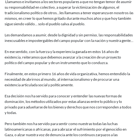
Llamamos e invitamos a los sectores populares a que no tengan temor de asumir
su responsabilidad en colectivo, a superar la victimización de algunos, el
tradicionalismo político de otros…les llamamos a tener esperanza en nosotros /as
mismos, en creer lo que hemos gritado durante muchos años y que hoy también
sigue siendo válido… solo el pueblo salva al pueblo.
Les demandamos a asumir, desde la dignidad y sin permiso, las responsabilidades
inexcusables e impostergables del campo popular con la nación y nuestra gente…
En ese sentido, con la fuerza y la experiencia ganada en estos 16 años de
existencia, reiteramos que debemos avanzar a la creación de un proyecto
político del campo popular y de un instrumento que lo conduzca.
Finalmente, en estos primero 16 años de vida organizativa, hemos entendido la
necesidad de abrirnos al mundo, al internacionalismo y de procurar una
existencia articulada social y políticamente.
Esa decisión nos ha servido para conocer y entender las nuevas formas de
dominación, los métodos utilizados por estas alianzas entre lo público y lo
privado para adueñarse de los bienes y derechos que nos corresponden a todos
y todas.
Pero también nos ha servido para sentir como nuestras todas las luchas
latinoamericanas o africanas, para abrazar el sufrimiento por el genocidio en
Gaza, o alzar nuestra voz de denuncia ante los continuos zarpazos a las