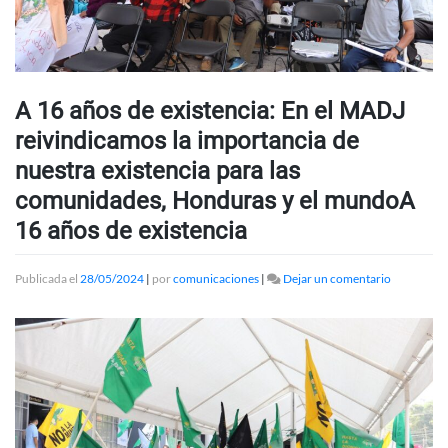
A 16 años de existencia: En el MADJ
reivindicamos la importancia de
nuestra existencia para las
comunidades, Honduras y el mundoA
16 años de existencia
en
Publicada el
28/05/2024
|
por
comunicaciones
|
Dejar un comentario
A
16
años
de
existencia:
En
el
MADJ
reivindica