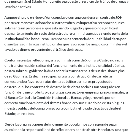
que nunca más el Estado Hondureño sea puesto al servicio del tráfico de drogas y
lavado de activos.
Aunque el juicio en Nueva York concluyo con una condena en contra de JOH
por sus crímenes relacionados al narcotráfico, es imperativo reconocer que es
solamente un personaje el que está siendo juzgado y que eso no significa el
desmantelamiento del resto de la estructura criminal que sigue siendo parte de la
institucionalidad hondureña. Tampoco una sentencia de culpabilidad daría por
disueltas las dinámicas institucionales que favorecen los negocios criminales y el
lavado de dinero proveniente del tráfico de drogas.
Conforme a estas reflexiones, si la administración de Xiomara Castro no inicia
una transformación radical del funcionamiento de la institucionalidad pública,
pesará sobre su gobierno la duda sobre la transparencia de sus decisiones y las
de su Gabinete. Es decir, se sospechará si la construcción de carreteras
corresponde a favorecer rutas de narcotráfico o a meros proyectos de
desarrollo; si los contratos de desarrollo de obras sociales son otorgados en
función de la mejor oferta o de alianzas con sectores empresariales-criminales; si
el Banco Central o la Comisión Nacional de Bancas y Seguros vela por un
correcto funcionamiento del sistema financiero aun cuando no exista ninguna
muestra pública del compromiso para combatir el lavado de activos desde el
Estado; entre otros.
Desde las organizaciones del movimiento popular nos corresponde seguir
asumiendo la responsabilidad de reflexionar y construir otra Honduras, una que