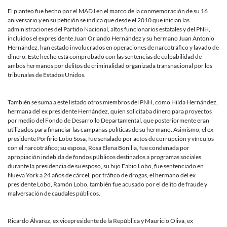
de
derechos
El planteo fue hecho por el MADJ en el marco de la conmemoración de su 16
humanos
aniversario y en su petición se indica que desde el 2010 que inician las
y
administraciones del Partido Nacional, altos funcionarios estatales y del PNH,
su
incluidos el expresidente Juan Orlando Hernández y su hermano Juan Antonio
vínculo
Hernández, han estado involucrados en operaciones de narcotráfico y lavado de
con
dinero. Este hecho está comprobado con las sentencias de culpabilidad de
el
ambos hermanos por delitos de criminalidad organizada transnacional por los
narcotráfi
tribunales de Estados Unidos.
También se suma a este listado otros miembros del PNH, como Hilda Hernández,
hermana del ex presidente Hernández, quien solicitaba dinero para proyectos
por medio del Fondo de Desarrollo Departamental, que posteriormente eran
utilizados para financiar las campañas políticas de su hermano. Asimismo, el ex
presidente Porfirio Lobo Sosa, fue señalado por actos de corrupción y vínculos
con el narcotráfico; su esposa, Rosa Elena Bonilla, fue condenada por
apropiación indebida de fondos públicos destinados a programas sociales
durante la presidencia de su esposo, su hijo Fabio Lobo, fue sentenciado en
Nueva York a 24 años de cárcel, por tráfico de drogas, el hermano del ex
presidente Lobo, Ramón Lobo, también fue acusado por el delito de fraude y
malversación de caudales públicos.
Ricardo Álvarez, ex vicepresidente de la República y Mauricio Oliva, ex