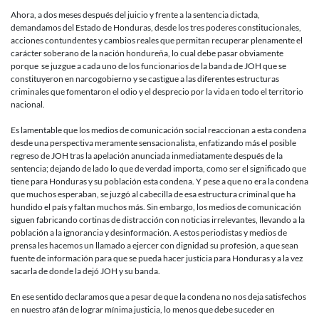
Ahora, a dos meses después del juicio y frente a la sentencia dictada,
demandamos del Estado de Honduras, desde los tres poderes constitucionales,
acciones contundentes y cambios reales que permitan recuperar plenamente el
carácter soberano de la nación hondureña, lo cual debe pasar obviamente
porque se juzgue a cada uno de los funcionarios de la banda de JOH que se
constituyeron en narcogobierno y se castigue a las diferentes estructuras
criminales que fomentaron el odio y el desprecio por la vida en todo el territorio
nacional.
Es lamentable que los medios de comunicación social reaccionan a esta condena
desde una perspectiva meramente sensacionalista, enfatizando más el posible
regreso de JOH tras la apelación anunciada inmediatamente después de la
sentencia; dejando de lado lo que de verdad importa, como ser el significado que
tiene para Honduras y su población esta condena. Y pese a que no era la condena
que muchos esperaban, se juzgó al cabecilla de esa estructura criminal que ha
hundido el país y faltan muchos más. Sin embargo, los medios de comunicación
siguen fabricando cortinas de distracción con noticias irrelevantes, llevando a la
población a la ignorancia y desinformación. A estos periodistas y medios de
prensa les hacemos un llamado a ejercer con dignidad su profesión, a que sean
fuente de información para que se pueda hacer justicia para Honduras y a la vez
sacarla de donde la dejó JOH y su banda.
En ese sentido declaramos que a pesar de que la condena no nos deja satisfechos
en nuestro afán de lograr mínima justicia, lo menos que debe suceder en