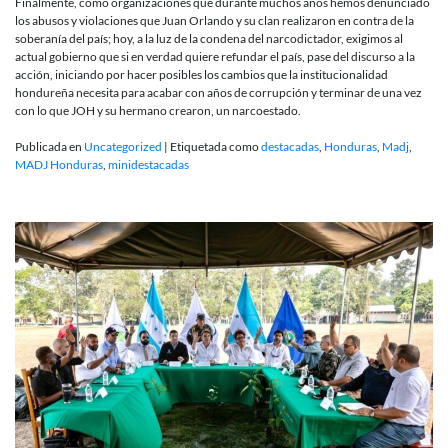
Finalmente, como organizaciones que durante muchos años hemos denunciado
los abusos y violaciones que Juan Orlando y su clan realizaron en contra de la
soberanía del país; hoy, a la luz de la condena del narcodictador, exigimos al
actual gobierno que si en verdad quiere refundar el país, pase del discurso a la
acción, iniciando por hacer posibles los cambios que la institucionalidad
hondureña necesita para acabar con años de corrupción y terminar de una vez
con lo que JOH y su hermano crearon, un narcoestado.
Publicada en
Uncategorized
|
Etiquetada como
destacadas
,
Honduras
,
Madj
,
MADJ Honduras
,
minidestacadas