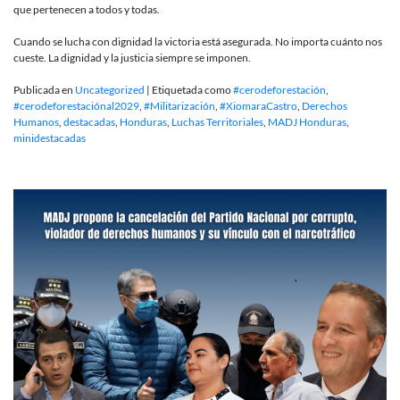
que pertenecen a todos y todas.
Cuando se lucha con dignidad la victoria está asegurada. No importa cuánto nos
cueste. La dignidad y la justicia siempre se imponen.
Publicada en
Uncategorized
|
Etiquetada como
#cerodeforestación
,
#cerodeforestaciónal2029
,
#Militarización
,
#XiomaraCastro
,
Derechos
Humanos
,
destacadas
,
Honduras
,
Luchas Territoriales
,
MADJ Honduras
,
minidestacadas