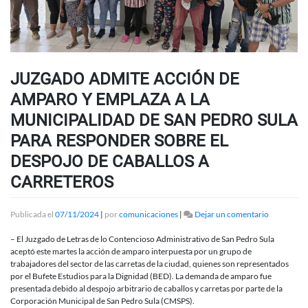
JUZGADO ADMITE ACCIÓN DE
AMPARO Y EMPLAZA A LA
MUNICIPALIDAD DE SAN PEDRO SULA
PARA RESPONDER SOBRE EL
DESPOJO DE CABALLOS A
CARRETEROS
en
Publicada el
07/11/2024
|
por
comunicaciones
|
Dejar un comentario
JUZGADO
ADMITE
– El Juzgado de Letras de lo Contencioso Administrativo de San Pedro Sula
ACCIÓN
aceptó este martes la acción de amparo interpuesta por un grupo de
DE
trabajadores del sector de las carretas de la ciudad, quienes son representados
AMPARO
por el Bufete Estudios para la Dignidad (BED). La demanda de amparo fue
Y
presentada debido al despojo arbitrario de caballos y carretas por parte de la
EMPLAZA
Corporación Municipal de San Pedro Sula (CMSPS).