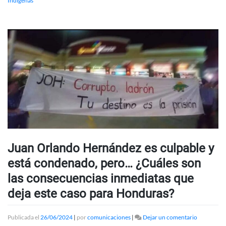
Indigenas
Juan Orlando Hernández es culpable y
está condenado, pero… ¿Cuáles son
las consecuencias inmediatas que
deja este caso para Honduras?
en
Publicada el
26/06/2024
|
por
comunicaciones
|
Dejar un comentario
Juan