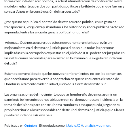
pacto
forma corrupta de hacer política, la actual administración da continuidad a este
de
modelo mediante acuerdos con partidos políticos y la élite de poder que fueron y
las
son partícipes en la construcción del narcoestado?
estructura
criminales
¿Por qué no se público el contenido de este acuerdo político, en un gesto de
transparencia, vergüenza y abandono a los históricos y ahora públicos pactos de
impunidad entre la rancia dirigencia política hondureña?
Además, ¿Qué nos asegura que estos nuevos nombramientos prevén un
mejoramiento en el sistema de justicia para el país y que todas las personas
implicadas en la corrupción expuestas en el juicio de JOH podrán ser juzgadas en
las instituciones nacionales para avanzar en lo mínimo que exige la refundación
del país?
Estamos convencidos de que los nuevos nombramientos, no son los consensos
que necesitamos para revertir la cooptación en que se encuentra el Estado de
Honduras, altamente evidenciada el juicio de la Corte del distrito Sur.
Las organizaciones del movimiento popular hondureño debemos asumir un
papel más beligerante que nos ubique en un rol de mayor peso e incidencia en la
toma de decisiones para construir otra Honduras. Una que pueda juzgar en su
propio territorio a los responsables de destruir el sistema de justicia y que a la vez
pueda refundar de raíz este país.
Publicada en
Opinión
|
Etiquetada como
#JuicioJOH
,
analisis y opinion
,