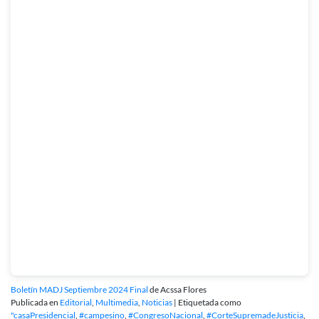
Boletín MADJ Septiembre 2024 Final
de Acssa Flores
Publicada en
Editorial
,
Multimedia
,
Noticias
|
Etiquetada como
"casaPresidencial
,
#campesino
,
#CongresoNacional
,
#CorteSupremadeJusticia
,