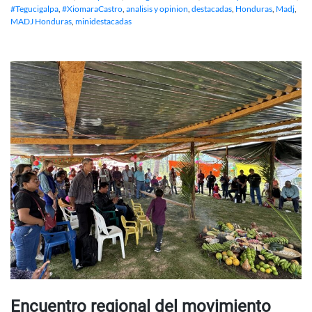
#Tegucigalpa
,
#XiomaraCastro
,
analisis y opinion
,
destacadas
,
Honduras
,
Madj
,
MADJ Honduras
,
minidestacadas
Encuentro regional del movimiento