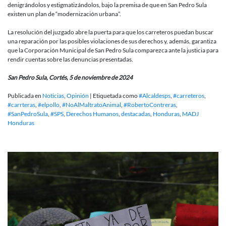
denigrándolos y estigmatizándolos, bajo la premisa de que en San Pedro Sula
existen un plan de “modernización urbana”.
La resolución del juzgado abre la puerta para que los carreteros puedan buscar
una reparación por las posibles violaciones de sus derechos y, además, garantiza
que la Corporación Municipal de San Pedro Sula comparezca ante la justicia para
rendir cuentas sobre las denuncias presentadas.
San Pedro Sula, Cortés, 5 de noviembre de 2024
Publicada en
Noticias
,
Opinión
|
Etiquetada como
#Alcaldesps
,
#carreteros
,
#carrteras
,
#elpollo
,
#NoAlMaltratoAnimal
,
#RobertoContreras
,
#SanPedroSula
,
#SPS
,
Derechos Humanos
,
destacadas
,
Honduras
,
MADJ
Honduras