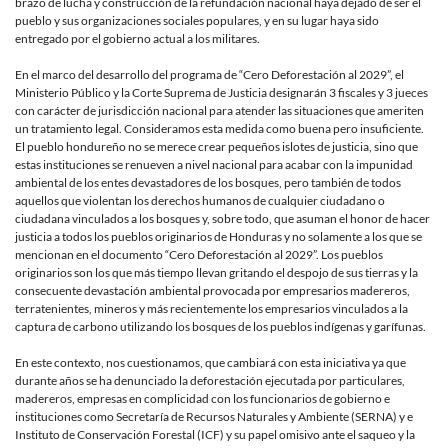
brazo de lucha y construcción de la refundación nacional haya dejado de ser el
pueblo y sus organizaciones sociales populares, y en su lugar haya sido
entregado por el gobierno actual a los militares.
En el marco del desarrollo del programa de “Cero Deforestación al 2029”, el
Ministerio Público y la Corte Suprema de Justicia designarán 3 fiscales y 3 jueces
con carácter de jurisdicción nacional para atender las situaciones que ameriten
un tratamiento legal. Consideramos esta medida como buena pero insuficiente.
El pueblo hondureño no se merece crear pequeños islotes de justicia, sino que
estas instituciones se renueven a nivel nacional para acabar con la impunidad
ambiental de los entes devastadores de los bosques, pero también de todos
aquellos que violentan los derechos humanos de cualquier ciudadano o
ciudadana vinculados a los bosques y, sobre todo, que asuman el honor de hacer
justicia a todos los pueblos originarios de Honduras y no solamente a los que se
mencionan en el documento “Cero Deforestación al 2029”. Los pueblos
originarios son los que más tiempo llevan gritando el despojo de sus tierras y la
consecuente devastación ambiental provocada por empresarios madereros,
terratenientes, mineros y más recientemente los empresarios vinculados a la
captura de carbono utilizando los bosques de los pueblos indígenas y garífunas.
En este contexto, nos cuestionamos, que cambiará con esta iniciativa ya que
durante años se ha denunciado la deforestación ejecutada por particulares,
madereros, empresas en complicidad con los funcionarios de gobierno e
instituciones como Secretaría de Recursos Naturales y Ambiente (SERNA) y e
Instituto de Conservación Forestal (ICF) y su papel omisivo ante el saqueo y la