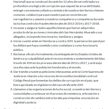
Nacional) que se construyó durante los 12 años de narcodictadura y
profundizó una lógica de corrupción que saqueó las arcas del Estado,
entregó concesiones a diestra y siniestra de nuestros territorios y bienes
comunes, colaboró para que nuestro país se convirtiera en
narcogobierno y asesinó a nuestros compañeros y compañeras durante
las luchas contra los fraudes electorales de 2013-2014 y 2017-2018.
Incautar y asegurar todos aquellos bienes que fueron adquiridos
producto de las acciones criminales del clan Hernández Alvarado y sus
allegados, incluyendo funcionarios, familiares y amigos.
Iniciar cuanto antes en Honduras y contra JOH, la persecución penal por
los delitos que haya cometido como ciudadano y como funcionario
público.
Reclamar oficial y formalmente a la embajada de los Estados Unidos de
América su culpabilidad ante el reconocimiento y sostenimiento del falso
triunfo de JOH en los procesos electorales de 2013 y 2017, y se le exija
una disculpa ante la población hondureña y el mundo.
Dar trámite a nuestras peticiones interpuestas ante la Corte Suprema de
Justicia en relación a los recursos de inconstitucionalidad contra el
Código Penal que fomentan los delitos de corrupción en el país, que
fuera aprobado en el gobierno del narcotraficante JOH.
Llamamos a las organizaciones de lucha social, a nuestros territorios y
comunidades a continuar en el proceso de resistencia, articulación y
construcción de cambios estructurales para impulsar una nación en
dignidad y justicia.