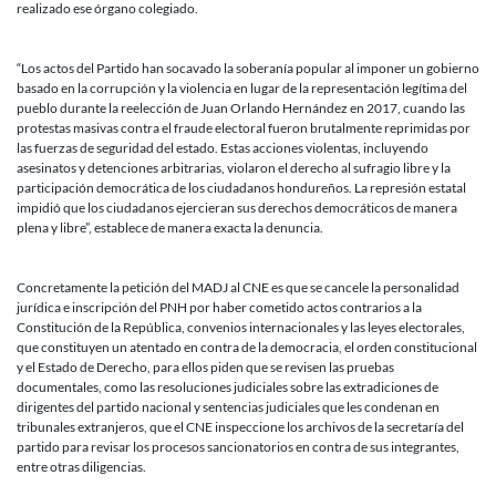
realizado ese órgano colegiado.
“Los actos del Partido han socavado la soberanía popular al imponer un gobierno
basado en la corrupción y la violencia en lugar de la representación legítima del
pueblo durante la reelección de Juan Orlando Hernández en 2017, cuando las
protestas masivas contra el fraude electoral fueron brutalmente reprimidas por
las fuerzas de seguridad del estado. Estas acciones violentas, incluyendo
asesinatos y detenciones arbitrarias, violaron el derecho al sufragio libre y la
participación democrática de los ciudadanos hondureños. La represión estatal
impidió que los ciudadanos ejercieran sus derechos democráticos de manera
plena y libre”, establece de manera exacta la denuncia.
Concretamente la petición del MADJ al CNE es que se cancele la personalidad
jurídica e inscripción del PNH por haber cometido actos contrarios a la
Constitución de la República, convenios internacionales y las leyes electorales,
que constituyen un atentado en contra de la democracia, el orden constitucional
y el Estado de Derecho, para ellos piden que se revisen las pruebas
documentales, como las resoluciones judiciales sobre las extradiciones de
dirigentes del partido nacional y sentencias judiciales que les condenan en
tribunales extranjeros, que el CNE inspeccione los archivos de la secretaría del
partido para revisar los procesos sancionatorios en contra de sus integrantes,
entre otras diligencias.