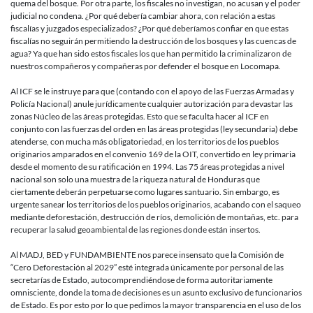
quema del bosque. Por otra parte, los fiscales no investigan, no acusan y el poder
judicial no condena. ¿Por qué debería cambiar ahora, con relación a estas
fiscalías y juzgados especializados? ¿Por qué deberíamos confiar en que estas
fiscalías no seguirán permitiendo la destrucción de los bosques y las cuencas de
agua? Ya que han sido estos fiscales los que han permitido la criminalizaron de
nuestros compañeros y compañeras por defender el bosque en Locomapa.
Al ICF se le instruye para que (contando con el apoyo de las Fuerzas Armadas y
Policía Nacional) anule jurídicamente cualquier autorización para devastar las
zonas Núcleo de las áreas protegidas. Esto que se faculta hacer al ICF en
conjunto con las fuerzas del orden en las áreas protegidas (ley secundaria) debe
atenderse, con mucha más obligatoriedad, en los territorios de los pueblos
originarios amparados en el convenio 169 de la OIT, convertido en ley primaria
desde el momento de su ratificación en 1994. Las 75 áreas protegidas a nivel
nacional son solo una muestra de la riqueza natural de Honduras que
ciertamente deberán perpetuarse como lugares santuario. Sin embargo, es
urgente sanear los territorios de los pueblos originarios, acabando con el saqueo
mediante deforestación, destrucción de ríos, demolición de montañas, etc. para
recuperar la salud geoambiental de las regiones donde están insertos.
Al MADJ, BED y FUNDAMBIENTE nos parece insensato que la Comisión de
“Cero Deforestación al 2029” esté integrada únicamente por personal de las
secretarías de Estado, autocomprendiéndose de forma autoritariamente
omnisciente, donde la toma de decisiones es un asunto exclusivo de funcionarios
de Estado. Es por esto por lo que pedimos la mayor transparencia en el uso de los