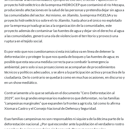
proyecto hidroeléctrico de la empresa HIDROCEP que contaminó el río Mezapa,
produciendo afectaciones en la salud de las personas y pretendía dejar sin agua a
las comunidades del sector. Así mismo, en Jilamito, la empresa INGELSA y su
proyecto hidroeléctrico sobre el río Jilamito, hasta ahora el único no explotado
por la empresa privada gracias a la organización de la comunidades, este
proyecto además de contaminar las fuentes de agua y dejar sin el derecho al agua
a las comunidades, generó una ola de violencia en el territorio y provocó una
ruptura en el tejido social.
Es por esto que nos cuestionamos si esta iniciativa va en línea de detener la
deforestación y proteger lo que nos queda de boques y las fuentes de agua; es
posible que esta sea una medida correcta para combatir la emergencia
ambiental, pero solo si sus proyecciones se acompañan de procedimientos
técnicos y políticos adecuados, y se abre a la participación activa y proactiva de la
ciudadanía. De lo contrario se quedará como en muchas ocasiones, en discurso y
en un show mediático.
Contrariamente a lo que se señala en el documento “Cero Deforestación al
2029”, son los grandes empresarios madereros que deforestan, no las familias
“campesinas marginales” que expanden la frontera agrícola, tal como lo afirma
Xiomara Castro y el Consejo Nacional de Defensa y Seguridad.
Esas familias campesinas no son responsables ni siquiera de la décima parte de la
deforestación nacional. ¿Por qué esconder ante la población el verdadero rostro