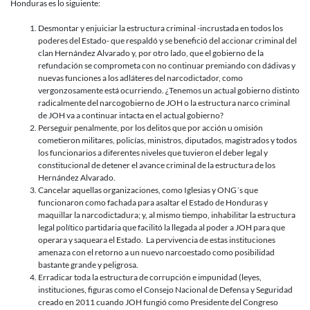
Honduras es lo siguiente:
Desmontar y enjuiciar la estructura criminal -incrustada en todos los
poderes del Estado- que respaldó y se benefició del accionar criminal del
clan Hernández Alvarado y, por otro lado, que el gobierno de la
refundación se comprometa con no continuar premiando con dádivas y
nuevas funciones a los adláteres del narcodictador, como
vergonzosamente está ocurriendo. ¿Tenemos un actual gobierno distinto
radicalmente del narcogobierno de JOH o la estructura narco criminal
de JOH va a continuar intacta en el actual gobierno?
Perseguir penalmente, por los delitos que por acción u omisión
cometieron militares, policías, ministros, diputados, magistrados y todos
los funcionarios a diferentes niveles que tuvieron el deber legal y
constitucional de detener el avance criminal de la estructura de los
Hernández Alvarado.
Cancelar aquellas organizaciones, como Iglesias y ONG´s que
funcionaron como fachada para asaltar el Estado de Honduras y
maquillar la narcodictadura; y, al mismo tiempo, inhabilitar la estructura
legal político partidaria que facilitó la llegada al poder a JOH para que
operara y saqueara el Estado. La pervivencia de estas instituciones
amenaza con el retorno a un nuevo narcoestado como posibilidad
bastante grande y peligrosa.
Erradicar toda la estructura de corrupción e impunidad (leyes,
instituciones, figuras como el Consejo Nacional de Defensa y Seguridad
creado en 2011 cuando JOH fungió como Presidente del Congreso