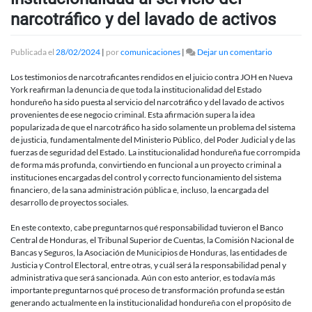
narcotráfico y del lavado de activos
en
Publicada el
28/02/2024
|
por
comunicaciones
|
Dejar un comentario
El
Juicio
Los testimonios de narcotraficantes rendidos en el juicio contra JOH en Nueva
contra
York reafirman la denuncia de que toda la institucionalidad del Estado
JOH:
hondureño ha sido puesta al servicio del narcotráfico y del lavado de activos
una
provenientes de ese negocio criminal. Esta afirmación supera la idea
institucion
popularizada de que el narcotráfico ha sido solamente un problema del sistema
al
de justicia, fundamentalmente del Ministerio Público, del Poder Judicial y de las
servicio
fuerzas de seguridad del Estado. La institucionalidad hondureña fue corrompida
del
de forma más profunda, convirtiendo en funcional a un proyecto criminal a
narcotráfi
instituciones encargadas del control y correcto funcionamiento del sistema
y
financiero, de la sana administración pública e, incluso, la encargada del
del
desarrollo de proyectos sociales.
lavado
de
En este contexto, cabe preguntarnos qué responsabilidad tuvieron el Banco
activos
Central de Honduras, el Tribunal Superior de Cuentas, la Comisión Nacional de
Bancas y Seguros, la Asociación de Municipios de Honduras, las entidades de
Justicia y Control Electoral, entre otras, y cuál será la responsabilidad penal y
administrativa que será sancionada. Aún con esto anterior, es todavía más
importante preguntarnos qué proceso de transformación profunda se están
generando actualmente en la institucionalidad hondureña con el propósito de