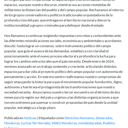
espacios, usurpan nuestro discurso, mientras sus acciones revestidas de
militarismo se distancian del pueblo y del campo popular. Rechazamos el retorno
de los grupos conservadores y políticos tradicionales orquestadores de la
profunda crisis del país, que entregaron el territorio nacional y dieron la
institucionalidad a grupos criminales para delinquir desde el estado.
Nos llamamos a continuar exigiendo respuestas concretas y contundentes ante
las diferentes reivindicaciones sociales, económicas y ambientales y acordamos
discutir, hasta lograr un consenso, sobre instrumento político del campo
popular, que guíe el avance de las demandas, establezca con claridad el
posicionamiento ante el nuevo proceso electoral y profundice la lucha para
lograr los cambios estructurales que el país necesita. Desde enero de 2024,
venimos avanzado en un trabajo sostenido y creciente, articulando distintos
espacios para dar vida al proyecto político del campo popular con autonomía de
pensamiento y acción. En este encuentro reafirmamos nuestro compromiso de
seguir empujando la historia para que el movimiento popular hondureño, digno,
autónomo y fuerte sea el protagonista de las transformaciones que nuestra
sociedad necesita. Anunciamos nuestro tercer encuentro en el término de dos
meses para la región sur del país y urgimos a las distintas organizaciones a que
nos encontremos para pensar y construir propuestas de país desde la unidad
popular, estratégica y a largo plazo.
Publicada en
Noticias
|
Etiquetada como
Derechos Humanos
,
destacadas
,
Honduras
,
Luchas Territoriales
,
MADJ Honduras
,
minidestacadas
,
Pueblos