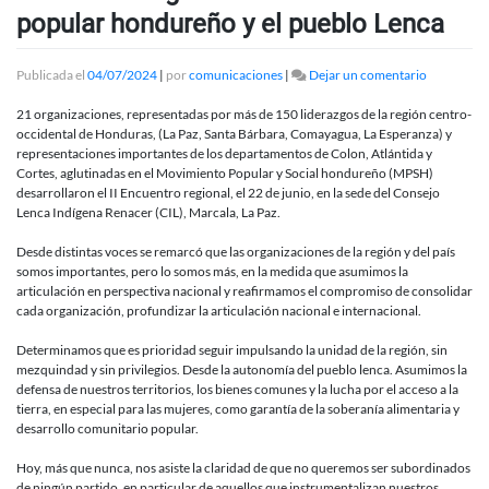
popular hondureño y el pueblo Lenca
en
Publicada el
04/07/2024
|
por
comunicaciones
|
Dejar un comentario
Encuentro
regional
21 organizaciones, representadas por más de 150 liderazgos de la región centro-
del
occidental de Honduras, (La Paz, Santa Bárbara, Comayagua, La Esperanza) y
movimient
representaciones importantes de los departamentos de Colon, Atlántida y
popular
Cortes, aglutinadas en el Movimiento Popular y Social hondureño (MPSH)
hondureñ
desarrollaron el II Encuentro regional, el 22 de junio, en la sede del Consejo
y
Lenca Indígena Renacer (CIL), Marcala, La Paz.
el
pueblo
Desde distintas voces se remarcó que las organizaciones de la región y del país
Lenca
somos importantes, pero lo somos más, en la medida que asumimos la
articulación en perspectiva nacional y reafirmamos el compromiso de consolidar
cada organización, profundizar la articulación nacional e internacional.
Determinamos que es prioridad seguir impulsando la unidad de la región, sin
mezquindad y sin privilegios. Desde la autonomía del pueblo lenca. Asumimos la
defensa de nuestros territorios, los bienes comunes y la lucha por el acceso a la
tierra, en especial para las mujeres, como garantía de la soberanía alimentaria y
desarrollo comunitario popular.
Hoy, más que nunca, nos asiste la claridad de que no queremos ser subordinados
de ningún partido, en particular de aquellos que instrumentalizan nuestros