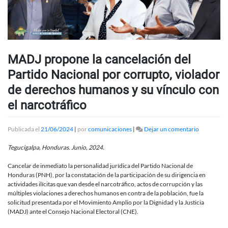
MADJ propone la cancelación del
Partido Nacional por corrupto, violador
de derechos humanos y su vínculo con
el narcotráfico
en
Publicada el
21/06/2024
|
por
comunicaciones
|
Dejar un comentario
MADJ
propone
Tegucigalpa, Honduras. Junio, 2024.
la
cancelació
Cancelar de inmediato la personalidad jurídica del Partido Nacional de
del
Honduras (PNH), por la constatación de la participación de su dirigencia en
Partido
actividades ilícitas que van desde el narcotráfico, actos de corrupción y las
Nacional
múltiples violaciones a derechos humanos en contra de la población, fue la
por
solicitud presentada por el Movimiento Amplio por la Dignidad y la Justicia
corrupto,
(MADJ) ante el Consejo Nacional Electoral (CNE).
violador