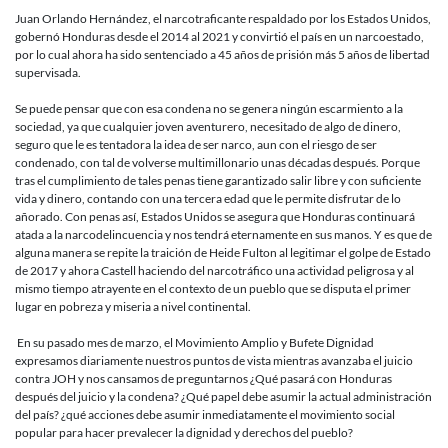
Orlando
Juan Orlando Hernández, el narcotraficante respaldado por los Estados Unidos,
Hernánde
gobernó Honduras desde el 2014 al 2021 y convirtió el país en un narcoestado,
es
por lo cual ahora ha sido sentenciado a 45 años de prisión más 5 años de libertad
culpable
supervisada.
y
está
Se puede pensar que con esa condena no se genera ningún escarmiento a la
condenado
sociedad, ya que cualquier joven aventurero, necesitado de algo de dinero,
pero… ¿Cu
seguro que le es tentadora la idea de ser narco, aun con el riesgo de ser
son
condenado, con tal de volverse multimillonario unas décadas después. Porque
las
tras el cumplimiento de tales penas tiene garantizado salir libre y con suficiente
consecuen
vida y dinero, contando con una tercera edad que le permite disfrutar de lo
inmediatas
añorado. Con penas así, Estados Unidos se asegura que Honduras continuará
que
atada a la narcodelincuencia y nos tendrá eternamente en sus manos. Y es que de
deja
alguna manera se repite la traición de Heide Fulton al legitimar el golpe de Estado
este
de 2017 y ahora Castell haciendo del narcotráfico una actividad peligrosa y al
caso
mismo tiempo atrayente en el contexto de un pueblo que se disputa el primer
para
lugar en pobreza y miseria a nivel continental.
Honduras?
En su pasado mes de marzo, el Movimiento Amplio y Bufete Dignidad
expresamos diariamente nuestros puntos de vista mientras avanzaba el juicio
contra JOH y nos cansamos de preguntarnos ¿Qué pasará con Honduras
después del juicio y la condena? ¿Qué papel debe asumir la actual administración
del país? ¿qué acciones debe asumir inmediatamente el movimiento social
popular para hacer prevalecer la dignidad y derechos del pueblo?