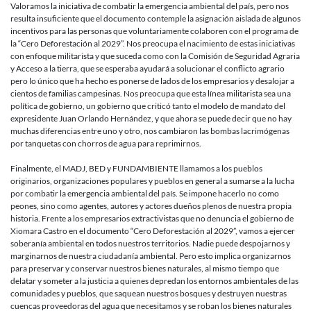
Valoramos la iniciativa de combatir la emergencia ambiental del país, pero nos
resulta insuficiente que el documento contemple la asignación aislada de algunos
incentivos para las personas que voluntariamente colaboren con el programa de
la “Cero Deforestación al 2029”. Nos preocupa el nacimiento de estas iniciativas
con enfoque militarista y que suceda como con la Comisión de Seguridad Agraria
y Acceso a la tierra, que se esperaba ayudará a solucionar el conflicto agrario
pero lo único que ha hecho es ponerse de lados de los empresarios y desalojar a
cientos de familias campesinas. Nos preocupa que esta línea militarista sea una
política de gobierno, un gobierno que criticó tanto el modelo de mandato del
expresidente Juan Orlando Hernández, y que ahora se puede decir que no hay
muchas diferencias entre uno y otro, nos cambiaron las bombas lacrimógenas
por tanquetas con chorros de agua para reprimirnos.
Finalmente, el MADJ, BED y FUNDAMBIENTE llamamos a los pueblos
originarios, organizaciones populares y pueblos en general a sumarse a la lucha
por combatir la emergencia ambiental del país. Se impone hacerlo no como
peones, sino como agentes, autores y actores dueños plenos de nuestra propia
historia. Frente a los empresarios extractivistas que no denuncia el gobierno de
Xiomara Castro en el documento “Cero Deforestación al 2029”, vamos a ejercer
soberanía ambiental en todos nuestros territorios. Nadie puede despojarnos y
marginarnos de nuestra ciudadanía ambiental. Pero esto implica organizarnos
para preservar y conservar nuestros bienes naturales, al mismo tiempo que
delatar y someter a la justicia a quienes depredan los entornos ambientales de las
comunidades y pueblos, que saquean nuestros bosques y destruyen nuestras
cuencas proveedoras del agua que necesitamos y se roban los bienes naturales