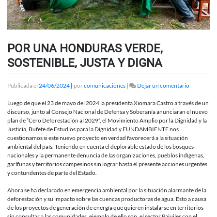
POR UNA HONDURAS VERDE,
SOSTENIBLE, JUSTA Y DIGNA
en
Publicada el
24/06/2024
|
por
comunicaciones
|
Dejar un comentario
POR
UNA
Luego de que el 23 de mayo del 2024 la presidenta Xiomara Castro a través de un
HONDUR
discurso, junto al Consejo Nacional de Defensa y Soberanía anunciaran el nuevo
VERDE,
plan de “Cero Deforestación al 2029”, el Movimiento Amplio por la Dignidad y la
SOSTENIB
Justicia, Bufete de Estudios para la Dignidad y FUNDAMBIENTE nos
JUSTA
cuestionamos si este nuevo proyecto en verdad favorecerá a la situación
Y
ambiental del país. Teniendo en cuenta el deplorable estado de los bosques
DIGNA
nacionales y la permanente denuncia de las organizaciones, pueblos indígenas,
garífunas y territorios campesinos sin lograr hasta el presente acciones urgentes
y contundentes de parte del Estado.
Ahora se ha declarado en emergencia ambiental por la situación alarmante de la
deforestación y su impacto sobre las cuencas productoras de agua. Esto a causa
de los proyectos de generación de energía que quieren instalarse en territorios
sin consultar a las comunidades, ejemplo de ello son, el sector Pajuiles con el