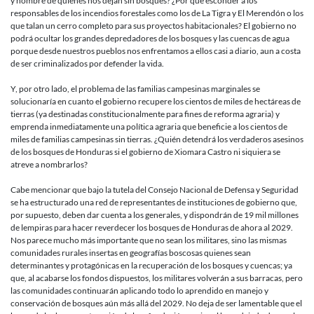
y nombre de quienes nos dejan sin bosques? ¿Por qué esconder a los
responsables de los incendios forestales como los de La Tigra y El Merendón o los
que talan un cerro completo para sus proyectos habitacionales? El gobierno no
podrá ocultar los grandes depredadores de los bosques y las cuencas de agua
porque desde nuestros pueblos nos enfrentamos a ellos casi a diario, aun a costa
de ser criminalizados por defender la vida.
Y, por otro lado, el problema de las familias campesinas marginales se
solucionaría en cuanto el gobierno recupere los cientos de miles de hectáreas de
tierras (ya destinadas constitucionalmente para fines de reforma agraria) y
emprenda inmediatamente una política agraria que beneficie a los cientos de
miles de familias campesinas sin tierras. ¿Quién detendrá los verdaderos asesinos
de los bosques de Honduras si el gobierno de Xiomara Castro ni siquiera se
atreve a nombrarlos?
Cabe mencionar que bajo la tutela del Consejo Nacional de Defensa y Seguridad
se ha estructurado una red de representantes de instituciones de gobierno que,
por supuesto, deben dar cuenta a los generales, y dispondrán de 19 mil millones
de lempiras para hacer reverdecer los bosques de Honduras de ahora al 2029.
Nos parece mucho más importante que no sean los militares, sino las mismas
comunidades rurales insertas en geografías boscosas quienes sean
determinantes y protagónicas en la recuperación de los bosques y cuencas; ya
que, al acabarse los fondos dispuestos, los militares volverán a sus barracas, pero
las comunidades continuarán aplicando todo lo aprendido en manejo y
conservación de bosques aún más allá del 2029. No deja de ser lamentable que el