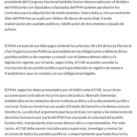
presidente del Congreso Nacional también fueron denunciados por el desfalco
del IHSS junto con diputados y diputadas del PNH quienes aprobaron los
contratos para la adquisición de medicamentos. Nasry Asfura, otro prominente
líder del PNH fue acusado por delitos de abuso de autoridad, fraude,
malversación de caudales públicos, falsificación de documentos y lavado de
activos.
El PNH a través de sus liderazgos violentó los artículos 58 y 83 de la Ley Electoral
y las Organizaciones Políticas que establecen las obligaciones y deberes de los
partidos políticos de respetar y cumplir con el sistema democrático y la
legislación vigente, por lo tanto, según la ley, el CNE se puede cancelar la
inscripción de un partido político que haya obtenido su registro de manera
fraudulenta o que no cumpla con sus obligaciones legales.
El PNH, según los datos presentados por el MADJ ante el CNE, incurrió en
acciones que contradicen los principios de justicia, libertad y bienestar,
establecidos en los estatutos de ese instituto político y el ordenamiento jurídico
nacional. Estas acciones han socavado el Estado de Derecho y la democracia en
Honduras. La solicitud argumenta que las prácticas corruptas y las violaciones de
derechos humanos por parte del PNH han usurpado la voluntad del pueblo
hondureño, manipulando el proceso democrático y representativo. Por esta
razón, el CNE debe asumir iniciativa para supervisar, investigar y revisar las
acciones de todos los partidos políticos, comportamiento que hasta hoy no ha