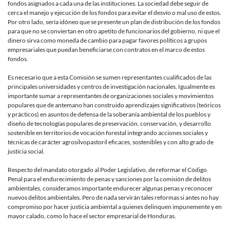
fondos asignados a cada una de las instituciones. La sociedad debe seguir de
cerca el manejo y ejecución de los fondos para evitar el desvío o mal uso de estos.
Por otro lado, sería idóneo que se presente un plan de distribución de los fondos
para que no se conviertan en otro apetito de funcionarios del gobierno, ni que el
dinero sirva como moneda de cambio para pagar favores políticos a grupos
empresariales que puedan beneficiarse con contratos en el marco de estos
fondos.
Es necesario que a esta Comisión se sumen representantes cualificados de las
principales universidades y centros de investigación nacionales. Igualmente es
importante sumar a representantes de organizaciones sociales y movimientos
populares que de antemano han construido aprendizajes significativos (teóricos
y prácticos) en asuntos de defensa de la soberanía ambiental de los pueblos y
diseño de tecnologías populares de preservación, conservación, y desarrollo
sostenible en territorios de vocación forestal integrando acciones sociales y
técnicas de carácter agrosilvopastoril eficaces, sostenibles y con alto grado de
justicia social.
Respecto del mandato otorgado al Poder Legislativo, de reformar el Código
Penal para el endurecimiento de penas y sanciones por la comisión de delitos
ambientales, consideramos importante endurecer algunas penas y reconocer
nuevos delitos ambientales. Pero de nada servirán tales reformas si antes no hay
compromiso por hacer justicia ambiental a quienes delinquen impunemente y en
mayor calado, como lo hace el sector empresarial de Honduras.