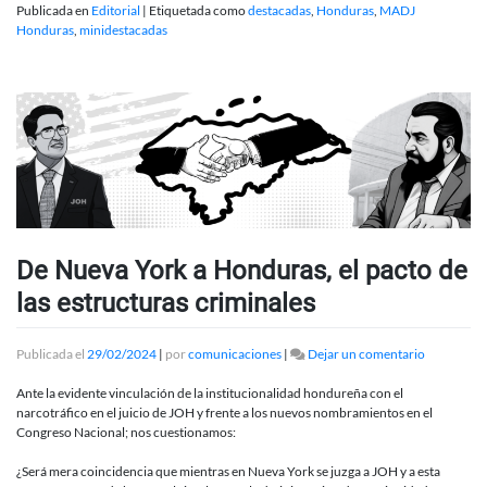
Publicada en
Editorial
|
Etiquetada como
destacadas
,
Honduras
,
MADJ
Honduras
,
minidestacadas
De Nueva York a Honduras, el pacto de
las estructuras criminales
en
Publicada el
29/02/2024
|
por
comunicaciones
|
Dejar un comentario
De
Nueva
Ante la evidente vinculación de la institucionalidad hondureña con el
York
narcotráfico en el juicio de JOH y frente a los nuevos nombramientos en el
a
Congreso Nacional; nos cuestionamos:
Honduras,
el
¿Será mera coincidencia que mientras en Nueva York se juzga a JOH y a esta