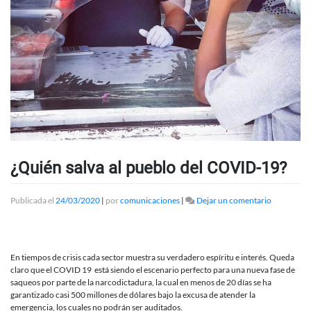
¿Quién salva al pueblo del COVID-19?
en
Publicada el
24/03/2020
|
por
comunicaciones
|
Dejar un comentario
¿Quién
salva
al
pueblo
En tiempos de crisis cada sector muestra su verdadero espíritu e interés. Queda
del
claro que el COVID 19 está siendo el escenario perfecto para una nueva fase de
COVID-
saqueos por parte de la narcodictadura, la cual en menos de 20 días se ha
19?
garantizado casi 500 millones de dólares bajo la excusa de atender la
emergencia, los cuales no podrán ser auditados.