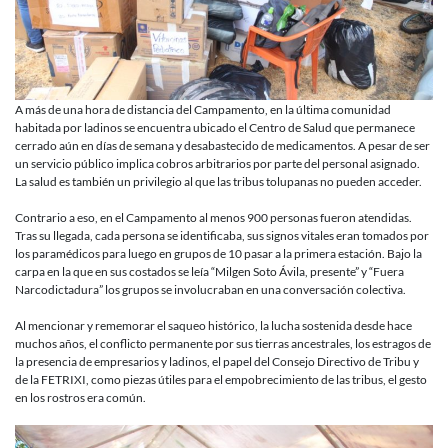
A más de una hora de distancia del Campamento, en la última comunidad
habitada por ladinos se encuentra ubicado el Centro de Salud que permanece
cerrado aún en días de semana y desabastecido de medicamentos. A pesar de ser
un servicio público implica cobros arbitrarios por parte del personal asignado.
La salud es también un privilegio al que las tribus tolupanas no pueden acceder.
Contrario a eso, en el Campamento al menos 900 personas fueron atendidas.
Tras su llegada, cada persona se identificaba, sus signos vitales eran tomados por
los paramédicos para luego en grupos de 10 pasar a la primera estación. Bajo la
carpa en la que en sus costados se leía “Milgen Soto Ávila, presente” y “Fuera
Narcodictadura” los grupos se involucraban en una conversación colectiva.
Al mencionar y rememorar el saqueo histórico, la lucha sostenida desde hace
muchos años, el conflicto permanente por sus tierras ancestrales, los estragos de
la presencia de empresarios y ladinos, el papel del Consejo Directivo de Tribu y
de la FETRIXI, como piezas útiles para el empobrecimiento de las tribus, el gesto
en los rostros era común.