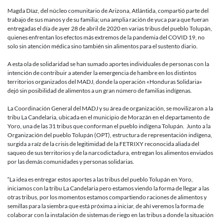
coronaviru
Compartie
Magda Díaz, del núcleo comunitario de Arizona, Atlántida, compartió parte del
alimentos
trabajo de sus manos y de su familia; una amplia ración de yuca para que fueran
entre
entregadas el día de ayer 28 de abril de 2020 en varias tribus del pueblo Tolupán,
los
quienes enfrentan los efectos más extremos de la pandemia del COVID 19, no
núcleos
solo sin atención médica sino también sin alimentos para el sustento diario.
del
MADJ
A esta ola de solidaridad se han sumado aportes individuales de personas con la
intención de contribuir a atender la emergencia de hambre en los distintos
territorios organizados del MADJ, donde la operación «Honduras Solidaria»
dejó sin posibilidad de alimentos a un gran número de familias indígenas.
La Coordinación General del MADJ y su área de organización, se movilizaron a la
tribu La Candelaria, ubicada en el municipio de Morazán en el departamento de
Yoro, una de las 31 tribus que conforman el pueblo indígena Tolupán. Junto a la
Organización del pueblo Tolupán (OPT), estructura de representación indígena,
surgida a raíz de la crisis de legitimidad de la FETRIXY reconocida aliada del
saqueo de sus territorios y de la narcodictadura, entregan los alimentos enviados
por las demás comunidades y personas solidarias.
“La idea es entregar estos aportes a las tribus del pueblo Tolupán en Yoro,
iniciamos con la tribu La Candelaria pero estamos viendo la forma de llegar a las
otras tribus, por los momentos estamos compartiendo raciones de alimentos y
semillas para la siembra que está próxima a iniciar, de ahí veremos la forma de
colaborar con la instalación de sistemas de riego en las tribus a donde la situación