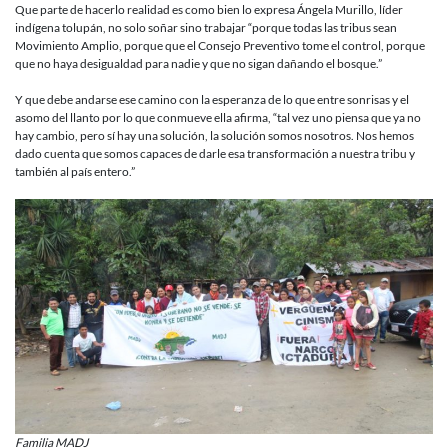
Que parte de hacerlo realidad es como bien lo expresa Ángela Murillo, líder
indígena tolupán, no solo soñar sino trabajar “porque todas las tribus sean
Movimiento Amplio, porque que el Consejo Preventivo tome el control, porque
que no haya desigualdad para nadie y que no sigan dañando el bosque.”
Y que debe andarse ese camino con la esperanza de lo que entre sonrisas y el
asomo del llanto por lo que conmueve ella afirma, “tal vez uno piensa que ya no
hay cambio, pero sí hay una solución, la solución somos nosotros. Nos hemos
dado cuenta que somos capaces de darle esa transformación a nuestra tribu y
también al país entero.”
Familia MADJ