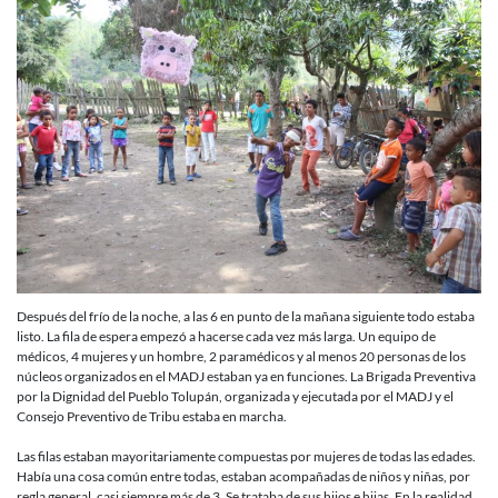
Después del frío de la noche, a las 6 en punto de la mañana siguiente todo estaba
listo. La fila de espera empezó a hacerse cada vez más larga. Un equipo de
médicos, 4 mujeres y un hombre, 2 paramédicos y al menos 20 personas de los
núcleos organizados en el MADJ estaban ya en funciones. La Brigada Preventiva
por la Dignidad del Pueblo Tolupán, organizada y ejecutada por el MADJ y el
Consejo Preventivo de Tribu estaba en marcha.
Las filas estaban mayoritariamente compuestas por mujeres de todas las edades.
Había una cosa común entre todas, estaban acompañadas de niños y niñas, por
regla general, casi siempre más de 3. Se trataba de sus hijos e hijas. En la realidad