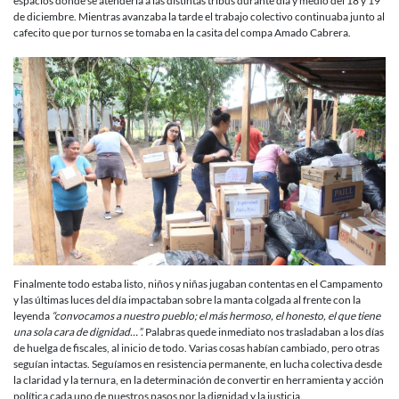
espacios donde se atendería a las distintas tribus durante día y medio del 18 y 19
de diciembre. Mientras avanzaba la tarde el trabajo colectivo continuaba junto al
cafecito que por turnos se tomaba en la casita del compa Amado Cabrera.
Finalmente todo estaba listo, niños y niñas jugaban contentas en el Campamento
y las últimas luces del día impactaban sobre la manta colgada al frente con la
leyenda
“
convocamos a nuestro pueblo; el más hermoso, el honesto, el que tiene
una sola cara de dignidad…”.
Palabras quede inmediato nos trasladaban a los días
de huelga de fiscales, al inicio de todo. Varias cosas habían cambiado, pero otras
seguían intactas. Seguíamos en resistencia permanente, en lucha colectiva desde
la claridad y la ternura, en la determinación de convertir en herramienta y acción
política cada uno de nuestros pasos por la dignidad y la justicia.