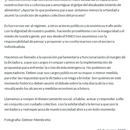
nuestros barrios y colonias para amortiguar el golpe del desabastecimiento de
alimentos? ¿Aportar lo que podamos para que sintamos menos la orfandad y
asumir la condición de sujetos colectivos del proceso?
Es horroroso ver al régimen, a otros actores políticos y económicos traficando
con la dignidad de nuestro pueblo, haciendo proselitismo con la inseguridad y el
miedo de nuestra gente, por eso desde el MADJ nos asumimos con la
responsabilidad de pensar y proponer y no conformarnos con el encierro
individualista.
Hacemos un llamado a la oposición parlamentaria y funcionarias/os al margen de
la dictadura, a que sus cargos irrumpan camino en la implementación de
propuestas para enfrentar la crisis de esta emergencia. No podemos ser
espectadores. Deben usar sus cargos públicos en su mayor o menor medida,
para dar las respuestas que la dictadura se niega a brindar. Son quienes en este
momento histórico deben asumir el debate sobre la ruta diaria de la crisis,
visualizando los alcances y medidas económicas a futuro.
Llamamos a romper el distanciamiento social, a hablar, actuar y responder a ello
en conjunto con cuidado colectivo, con la solidaridad y la ternura que son la
verdadera y real esperanza de nuestra sociedad ahora y en todo momento.
Fotografía: Delmer Membreño