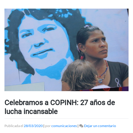
Celebramos a COPINH: 27 años de
lucha incansable
en
Publicada el
28/03/2020
|
por
comunicaciones
|
Dejar un comentario
Celebramo