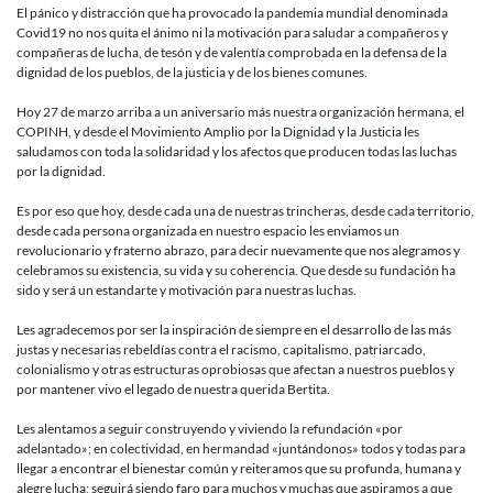
a
El pánico y distracción que ha provocado la pandemia mundial denominada
COPINH:
Covid19 no nos quita el ánimo ni la motivación para saludar a compañeros y
27
compañeras de lucha, de tesón y de valentía comprobada en la defensa de la
años
dignidad de los pueblos, de la justicia y de los bienes comunes.
de
lucha
Hoy 27 de marzo arriba a un aniversario más nuestra organización hermana, el
incansable
COPINH, y desde el Movimiento Amplio por la Dignidad y la Justicia les
saludamos con toda la solidaridad y los afectos que producen todas las luchas
por la dignidad.
Es por eso que hoy, desde cada una de nuestras trincheras, desde cada territorio,
desde cada persona organizada en nuestro espacio les enviamos un
revolucionario y fraterno abrazo, para decir nuevamente que nos alegramos y
celebramos su existencia, su vida y su coherencia. Que desde su fundación ha
sido y será un estandarte y motivación para nuestras luchas.
Les agradecemos por ser la inspiración de siempre en el desarrollo de las más
justas y necesarias rebeldías contra el racismo, capitalismo, patriarcado,
colonialismo y otras estructuras oprobiosas que afectan a nuestros pueblos y
por mantener vivo el legado de nuestra querida Bertita.
Les alentamos a seguir construyendo y viviendo la refundación «por
adelantado»; en colectividad, en hermandad «juntándonos» todos y todas para
llegar a encontrar el bienestar común y reiteramos que su profunda, humana y
alegre lucha; seguirá siendo faro para muchos y muchas que aspiramos a que