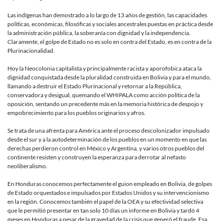
Las indígenas han demostrado a lo largo de 13 años de gestión, las capacidades
políticas, económicas, filosóficas y sociales ancestrales puestas en práctica desde
la administración pública, la soberanía con dignidad y la independencia.
Claramente, el golpe de Estado no es solo en contra del Estado, es en contra de la
Plurinacionalidad.
Hoy la Neocolonia capitalista y principalmente racista y aporofobica ataca la
dignidad conquistada desde la pluralidad construida en Bolivia y para el mundo,
llamando a destruir el Estado Plurinacional y retornar a la República,
conservadora y desigual, quemando el WHIPALA como acción política de la
oposición, sentando un precedente más en la memoria histórica de despojo y
empobrecimiento para los pueblos originarios y afros.
Se trata de una afrenta para América ante el proceso descolonizador impulsado
desde el sur y a la autodeterminación de los pueblos en un momento en que las
derechas perdieron control en México y Argentina, y varios otros pueblos del
continente resisten y construyen la esperanza para derrotar al nefasto
neoliberalismo.
En Honduras conocemos perfectamente el guion empleado en Bolivia, de golpes
de Estado orquestados e impulsados por Estados Unidos y su intervencionismo
en la región. Conocemos también el papel de la OEA y su efectividad selectiva
que le permitió presentar en tan solo 10 días un informe en Bolivia y tardó 4
meses en Honduras a pesar de la gravedad de la crisis que generó el fraude. Esa