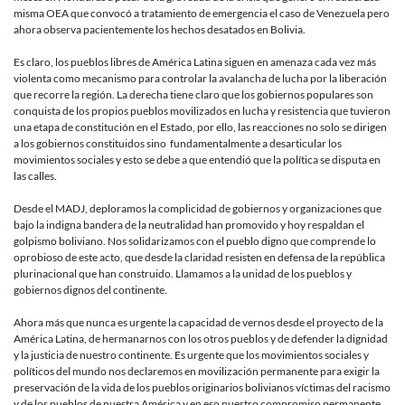
misma OEA que convocó a tratamiento de emergencia el caso de Venezuela pero
ahora observa pacientemente los hechos desatados en Bolivia.
Es claro, los pueblos libres de América Latina siguen en amenaza cada vez más
violenta como mecanismo para controlar la avalancha de lucha por la liberación
que recorre la región. La derecha tiene claro que los gobiernos populares son
conquista de los propios pueblos movilizados en lucha y resistencia que tuvieron
una etapa de constitución en el Estado, por ello, las reacciones no solo se dirigen
a los gobiernos constituidos sino fundamentalmente a desarticular los
movimientos sociales y esto se debe a que entendió que la política se disputa en
las calles.
Desde el MADJ, deploramos la complicidad de gobiernos y organizaciones que
bajo la indigna bandera de la neutralidad han promovido y hoy respaldan el
golpismo boliviano. Nos solidarizamos con el pueblo digno que comprende lo
oprobioso de este acto, que desde la claridad resisten en defensa de la república
plurinacional que han construido. Llamamos a la unidad de los pueblos y
gobiernos dignos del continente.
Ahora más que nunca es urgente la capacidad de vernos desde el proyecto de la
América Latina, de hermanarnos con los otros pueblos y de defender la dignidad
y la justicia de nuestro continente. Es urgente que los movimientos sociales y
políticos del mundo nos declaremos en movilización permanente para exigir la
preservación de la vida de los pueblos originarios bolivianos víctimas del racismo
y de los pueblos de nuestra América y en eso nuestro compromiso permanente.