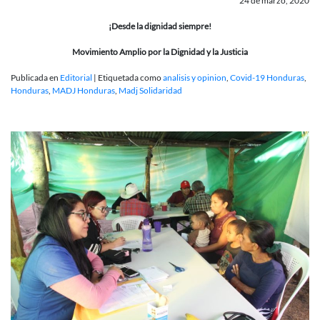
24 de marzo, 2020
¡Desde la dignidad siempre!
Movimiento Amplio por la Dignidad y la Justicia
Publicada en
Editorial
|
Etiquetada como
analisis y opinion
,
Covid-19 Honduras
,
Honduras
,
MADJ Honduras
,
Madj Solidaridad