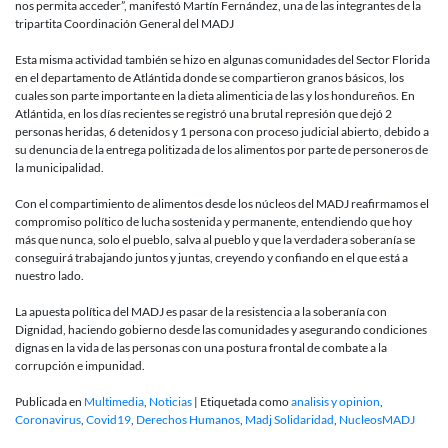
nos permita acceder”, manifestó Martín Fernández, una de las integrantes de la
tripartita Coordinación General del MADJ
Esta misma actividad también se hizo en algunas comunidades del Sector Florida
en el departamento de Atlántida donde se compartieron granos básicos, los
cuales son parte importante en la dieta alimenticia de las y los hondureños. En
Atlántida, en los días recientes se registró una brutal represión que dejó 2
personas heridas, 6 detenidos y 1 persona con proceso judicial abierto, debido a
su denuncia de la entrega politizada de los alimentos por parte de personeros de
la municipalidad.
Con el compartimiento de alimentos desde los núcleos del MADJ reafirmamos el
compromiso político de lucha sostenida y permanente, entendiendo que hoy
más que nunca, solo el pueblo, salva al pueblo y que la verdadera soberanía se
conseguirá trabajando juntos y juntas, creyendo y confiando en el que está a
nuestro lado.
La apuesta política del MADJ es pasar de la resistencia a la soberanía con
Dignidad, haciendo gobierno desde las comunidades y asegurando condiciones
dignas en la vida de las personas con una postura frontal de combate a la
corrupción e impunidad.
Publicada en
Multimedia
,
Noticias
|
Etiquetada como
analisis y opinion
,
Coronavirus
,
Covid19
,
Derechos Humanos
,
Madj Solidaridad
,
NucleosMADJ