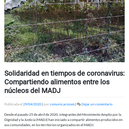
Solidaridad en tiempos de coronavirus:
Compartiendo alimentos entre los
núcleos del MADJ
en
Publicada el
29/04/2020
|
por
comunicaciones
|
Dejar un comentario
Solidarida
en
Desde el pasado 25 de abril de 2020, integrantes del Movimiento Amplio por la
tiempos
Dignidad y la Justicia (MADJ) han iniciado a compartir alimentos producidos en
de
sus comunidades, en los territorios organizados en el MADJ.