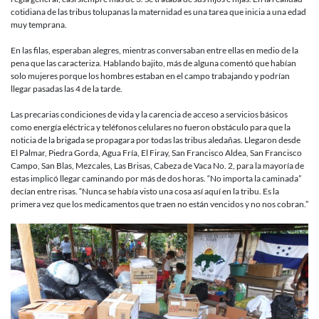
cotidiana de las tribus tolupanas la maternidad es una tarea que inicia a una edad
muy temprana.
En las filas, esperaban alegres, mientras conversaban entre ellas en medio de la
pena que las caracteriza. Hablando bajito, más de alguna comentó que habían
solo mujeres porque los hombres estaban en el campo trabajando y podrían
llegar pasadas las 4 de la tarde.
Las precarias condiciones de vida y la carencia de acceso a servicios básicos
como energía eléctrica y teléfonos celulares no fueron obstáculo para que la
noticia de la brigada se propagara por todas las tribus aledañas. Llegaron desde
El Palmar, Piedra Gorda, Agua Fría, El Firay, San Francisco Aldea, San Francisco
Campo, San Blas, Mezcales, Las Brisas, Cabeza de Vaca No. 2, para la mayoría de
estas implicó llegar caminando por más de dos horas. “No importa la caminada”
decían entre risas. “Nunca se había visto una cosa así aquí en la tribu. Es la
primera vez que los medicamentos que traen no están vencidos y no nos cobran.”