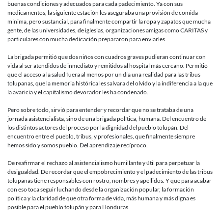
buenas condiciones y adecuados para cada padecimiento. Ya con sus
medicamentos, la siguiente estación les aseguraba una provisión de comida
mínima, pero sustancial, para finalmente compartir la ropa y zapatos que mucha
gente, de las universidades, de iglesias, organizaciones amigas como CARITAS y
particulares con mucha dedicación prepararon para enviarles.
La brigada permitió que dos niños con cuadros graves pudieran continuar con
vida al ser atendidos de inmediato y remitidos al hospital más cercano. Permitió
que el acceso a la salud fuera al menos por un día una realidad para las tribus
tolupanas, que la memoria histórica les salvara del olvido y la indiferencia a la que
la avaricia y el capitalismo devorador les ha condenado.
Pero sobre todo, sirvió para entender y recordar que no se trataba de una
jornada asistencialista, sino de una brigada política, humana. Del encuentro de
los distintos actores del proceso por la dignidad del pueblo tolupán. Del
encuentro entre el pueblo, tribus, y profesionales, que finalmente siempre
hemos sido y somos pueblo. Del aprendizaje recíproco.
De reafirmar el rechazo al asistencialismo humillante y útil para perpetuar la
desigualdad. De recordar que el empobrecimiento y el padecimiento de las tribus
tolupanas tiene responsables con rostro, nombres y apellidos. Y que para acabar
con eso toca seguir luchando desde la organización popular, la formación
política y la claridad de que otra forma de vida, más humana y más digna es
posible para el pueblo tolupán y para Honduras.