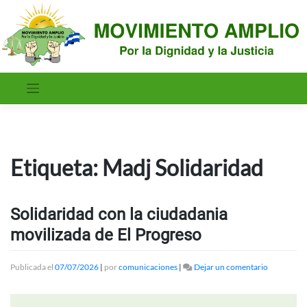
Saltar
al
contenido
Etiqueta:
Madj Solidaridad
Solidaridad con la ciudadania
movilizada de El Progreso
en
Publicada el
07/07/2026
|
por
comunicaciones
|
Dejar un comentario
Solidarida
con
la