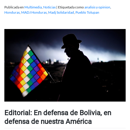
Publicada en
Multimedia
,
Noticias
|
Etiquetada como
analisis y opinion
,
Honduras
,
MADJ Honduras
,
Madj Solidaridad
,
Pueblo Tolupan
Editorial: En defensa de Bolivia, en
defensa de nuestra América