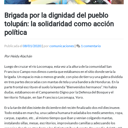
Brigada por la dignidad del pueblo
tolupán: la solidaridad como acción
política
en
Publicada el
08/01/2020
|
por
comunicaciones
|
1 comentario
Brigada
por
Por Heidy Alachán
la
dignidad
Luego de cruzar el río Locomapa, esta vez a la altura de la comunidad San
del
Francisco Campo nos dimos cuenta que estábamos en el sitio donde sería la
pueblo
brigada. Un espacio más o menos grande, con piso de tierra y una galera dividida
tolupán:
en tres partes decoradas con mantas de tela y una bandera de Honduras. En la
la
parte frontal escrita en el suelo la leyenda “Bienvenidos hermanos”. No había
solidaridad
dudas, estábamos en el Campamento Digno por la Defensa del Bosque y el
como
territorio Tolupán, en San Francisco Locomapa, Yoro.
acción
política
Era la tarde del diecisiete de diciembre del recién finalizado dos mil diecinueve.
Todo estaba en marcha, una cadena humana trasladaba los medicamentos, ropa,
carpas, zapatos, etc., al mismo tiempo que iban y venían colgando mantas,
instalando sillas, mesas, escritorios, improvisando camillas y adecuando los