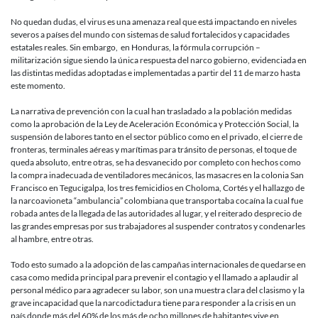
No quedan dudas, el virus es una amenaza real que está impactando en niveles
severos a países del mundo con sistemas de salud fortalecidos y capacidades
estatales reales. Sin embargo, en Honduras, la fórmula corrupción –
militarización sigue siendo la única respuesta del narco gobierno, evidenciada en
las distintas medidas adoptadas e implementadas a partir del 11 de marzo hasta
este momento.
La narrativa de prevención con la cual han trasladado a la población medidas
como la aprobación de la Ley de Aceleración Económica y Protección Social, la
suspensión de labores tanto en el sector público como en el privado, el cierre de
fronteras, terminales aéreas y marítimas para tránsito de personas, el toque de
queda absoluto, entre otras, se ha desvanecido por completo con hechos como
la compra inadecuada de ventiladores mecánicos, las masacres en la colonia San
Francisco en Tegucigalpa, los tres femicidios en Choloma, Cortés y el hallazgo de
la narcoavioneta “ambulancia” colombiana que transportaba cocaína la cual fue
robada antes de la llegada de las autoridades al lugar, y el reiterado desprecio de
las grandes empresas por sus trabajadores al suspender contratos y condenarles
al hambre, entre otras.
Todo esto sumado a la adopción de las campañas internacionales de quedarse en
casa como medida principal para prevenir el contagio y el llamado a aplaudir al
personal médico para agradecer su labor, son una muestra clara del clasismo y la
grave incapacidad que la narcodictadura tiene para responder a la crisis en un
país donde más del 60% de los más de ocho millones de habitantes vive en