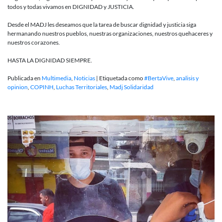
todos y todas vivamos en DIGNIDAD y JUSTICIA.
Desde el MADJ les deseamos que la tarea de buscar dignidad y justicia siga
hermanando nuestros pueblos, nuestras organizaciones, nuestros quehaceres y
nuestros corazones.
HASTA LA DIGNIDAD SIEMPRE.
Publicada en
Multimedia
,
Noticias
|
Etiquetada como
#BertaVive
,
analisis y
opinion
,
COPINH
,
Luchas Territoriales
,
Madj Solidaridad