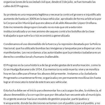
organizaciones de la sociedad civil que, desde el 3 de julio, se han tomado las
calles de El Progreso.
Su protesta es una respuesta legítima y necesaria contra el grosero e injustificado
aumento de hasta un 300% en la tasa vehicular, aprobado de forma arbitraria por
la Corporación Municipal que encabeza el alcalde Alexander López Orellana.
Este incremento desproporcionado no es más que otra extorsión
institucionalizada y un mecanismo de saqueo contra los bolsillos de la clase
trabajadora que sufre la crisis económica generalizada
Condenamos el uso desmedido de la fuerza y la represión desatada por la Policía
Nacional, que ha utilizado bombas lacrimógenas y tanquetas para dispersar a los
manifestantes. Les recordamos a las autoridades que la protesta ciudadana es un
derecho constitucional y humano inalienable.
El Progreso es la cuna histórica de las grandes gestas de transformación, como la
Gran Huelga Bananera de 1954, Esa memoria no está muerta; vive y se moviliza
hoy en las calles para frenar los abusos del presente . Instamos a la ciudadanía
Progreseño a mantenerse firme, organizada y en permanente movilización hasta
lograr el revocatorio total de este trancazo vehicular.
Esta lucha debe ser el inicio para desmontar los cacicazgos locales, la violencia, el
abuso desmedido y la corrupción que por décadas han secuestrado al municipio.
Es urgente avanzar hacia un modelo de gestión popular, participativo y
transparente, donde las decisiones se tomen con el pueblo y para el pueblo, y no