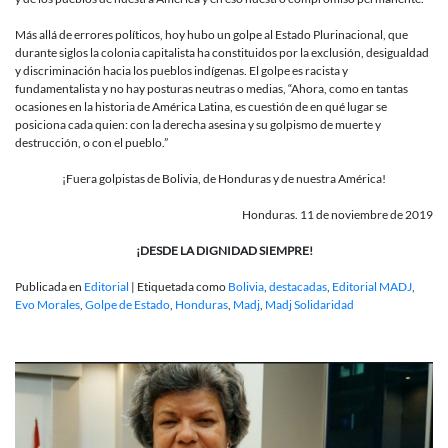
Más allá de errores políticos, hoy hubo un golpe al Estado Plurinacional, que
durante siglos la colonia capitalista ha constituidos por la exclusión, desigualdad
y discriminación hacia los pueblos indígenas. El golpe es racista y
fundamentalista y no hay posturas neutras o medias, “Ahora, como en tantas
ocasiones en la historia de América Latina, es cuestión de en qué lugar se
posiciona cada quien: con la derecha asesina y su golpismo de muerte y
destrucción, o con el pueblo.”
¡Fuera golpistas de Bolivia, de Honduras y de nuestra América!
Honduras. 11 de noviembre de 2019
¡DESDE LA DIGNIDAD SIEMPRE!
Publicada en
Editorial
|
Etiquetada como
Bolivia
,
destacadas
,
Editorial MADJ
,
Evo Morales
,
Golpe de Estado
,
Honduras
,
Madj
,
Madj Solidaridad