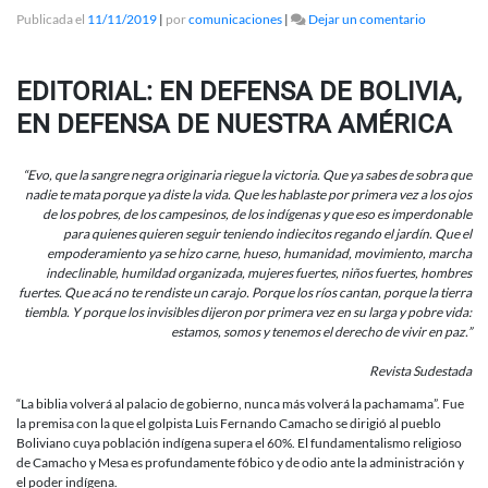
en
Publicada el
11/11/2019
|
por
comunicaciones
|
Dejar un comentario
Editorial:
En
defensa
EDITORIAL: EN DEFENSA DE BOLIVIA,
de
Bolivia,
EN DEFENSA DE NUESTRA AMÉRICA
en
defensa
“Evo, que la sangre negra originaria riegue la victoria. Que ya sabes de sobra que
de
nadie te mata porque ya diste la vida. Que les hablaste por primera vez a los ojos
nuestra
de los pobres, de los campesinos, de los indígenas y que eso es imperdonable
América
para quienes quieren seguir teniendo indiecitos regando el jardín. Que el
empoderamiento ya se hizo carne, hueso, humanidad, movimiento, marcha
indeclinable, humildad organizada, mujeres fuertes, niños fuertes, hombres
fuertes. Que acá no te rendiste un carajo. Porque los ríos cantan, porque la tierra
tiembla. Y porque los invisibles dijeron por primera vez en su larga y pobre vida:
estamos, somos y tenemos el derecho de vivir en paz.”
Revista Sudestada
“La biblia volverá al palacio de gobierno, nunca más volverá la pachamama”. Fue
la premisa con la que el golpista Luis Fernando Camacho se dirigió al pueblo
Boliviano cuya población indígena supera el 60%. El fundamentalismo religioso
de Camacho y Mesa es profundamente fóbico y de odio ante la administración y
el poder indígena.