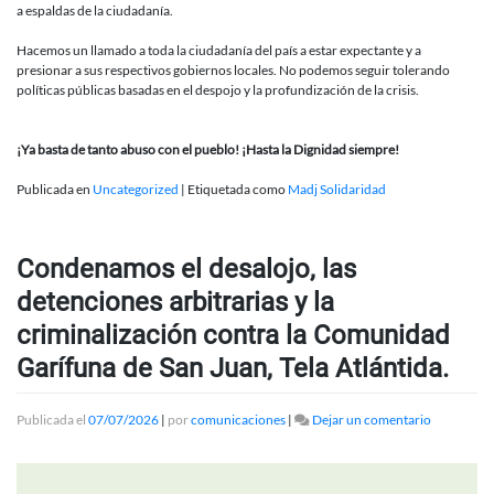
a espaldas de la ciudadanía.
Hacemos un llamado a toda la ciudadanía del país a estar expectante y a
presionar a sus respectivos gobiernos locales. No podemos seguir tolerando
políticas públicas basadas en el despojo y la profundización de la crisis.
¡Ya basta de tanto abuso con el pueblo! ¡Hasta la Dignidad siempre!
Publicada en
Uncategorized
|
Etiquetada como
Madj Solidaridad
Condenamos el desalojo, las
detenciones arbitrarias y la
criminalización contra la Comunidad
Garífuna de San Juan, Tela Atlántida.
en
Publicada el
07/07/2026
|
por
comunicaciones
|
Dejar un comentario
Condenam
el
desalojo,