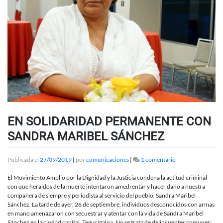
EN SOLIDARIDAD PERMANENTE CON
SANDRA MARIBEL SÁNCHEZ
en
Publicada el
27/09/2019
|
por
comunicaciones
|
1 comentario
EN
SOLIDARIDAD
El Movimiento Amplio por la Dignidad y la Justicia condena la actitud criminal
PERMANENTE
con que heraldos de la muerte intentaron amedrentar y hacer daño a nuestra
CON
compañera de siempre y periodista al servicio del pueblo, Sandra Maribel
SANDRA
Sánchez. La tarde de ayer, 26 de septiembre, individuos desconocidos con armas
MARIBEL
en mano amenazaron con secuestrar y atentar con la vida de Sandra Maribel
SÁNCHEZ
Sánchez en la ciudad capital, Tegucigalpa. No se trata de delincuentes comunes;