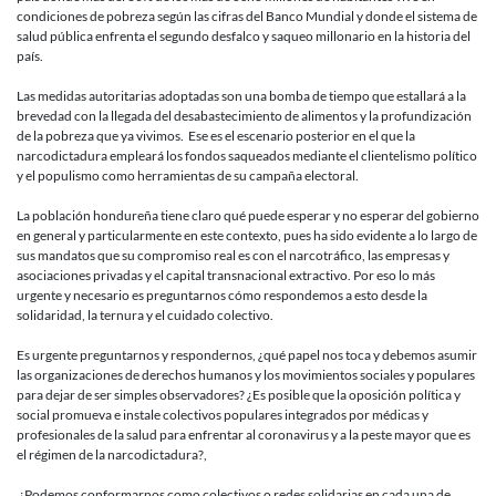
condiciones de pobreza según las cifras del Banco Mundial y donde el sistema de
salud pública enfrenta el segundo desfalco y saqueo millonario en la historia del
país.
Las medidas autoritarias adoptadas son una bomba de tiempo que estallará a la
brevedad con la llegada del desabastecimiento de alimentos y la profundización
de la pobreza que ya vivimos. Ese es el escenario posterior en el que la
narcodictadura empleará los fondos saqueados mediante el clientelismo político
y el populismo como herramientas de su campaña electoral.
La población hondureña tiene claro qué puede esperar y no esperar del gobierno
en general y particularmente en este contexto, pues ha sido evidente a lo largo de
sus mandatos que su compromiso real es con el narcotráfico, las empresas y
asociaciones privadas y el capital transnacional extractivo. Por eso lo más
urgente y necesario es preguntarnos cómo respondemos a esto desde la
solidaridad, la ternura y el cuidado colectivo.
Es urgente preguntarnos y respondernos, ¿qué papel nos toca y debemos asumir
las organizaciones de derechos humanos y los movimientos sociales y populares
para dejar de ser simples observadores? ¿Es posible que la oposición política y
social promueva e instale colectivos populares integrados por médicas y
profesionales de la salud para enfrentar al coronavirus y a la peste mayor que es
el régimen de la narcodictadura?,
¿Podemos conformarnos como colectivos o redes solidarias en cada una de