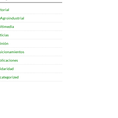
torial
yAgroindustrial
ltimedia
ticias
inión
sicionamientos
blicaciones
lidaridad
categorized