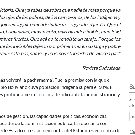
 victoria. Que ya sabes de sobra que nadie te mata porque ya
los ojos de los pobres, de los campesinos, de los indígenas y
uieren seguir teniendo indiecitos regando el jardín. Que el
so, humanidad, movimiento, marcha indeclinable, humildad
ombres fuertes. Que acá no te rendiste un carajo. Porque los
ue los invisibles dijeron por primera vez en su larga y pobre
vida: estamos, somos y tenemos el derecho de vivir en paz.”
Revista Sudestada
más volverá la pachamama”. Fue la premisa con la que el
Su
blo Boliviano cuya población indígena supera el 60%. El
 profundamente fóbico y de odio ante la administración y
Sus
dir
os de gestión, las capacidades políticas, económicas,
tica desde la administración pública, la soberanía con
e de Estado no es solo en contra del Estado, es en contra de
Ca