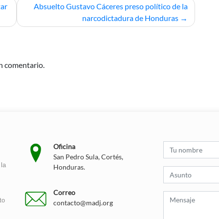
tar
Absuelto Gustavo Cáceres preso político de la
narcodictadura de Honduras
n comentario.
Oficina
San Pedro Sula, Cortés,
la
Honduras.
Correo
to
contacto@madj.org