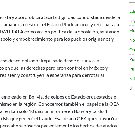
Edi
acista y aporofobica ataca la dignidad conquistada desde la
Le
 llamando a destruir el Estado Plurinacional y retornar a la
Mu
l WHIPALA como acción política de la oposición, sentando
spojo y empobrecimiento para los pueblos originarios y
No
Op
Po
ceso descolonizador impulsado desde el sur y a la
 en que las derechas perdieron control en México y
Pu
 resisten y construyen la esperanza para derrotar al
So
Un
empleado en Bolivia, de golpes de Estado orquestados e
nismo en la región. Conocemos también el papel de la OEA
ar en tan solo 10 días un informe en Bolivia y tardó 4
crisis que generó el fraude. Esa misma OEA que convocó a
 pero ahora observa pacientemente los hechos desatados