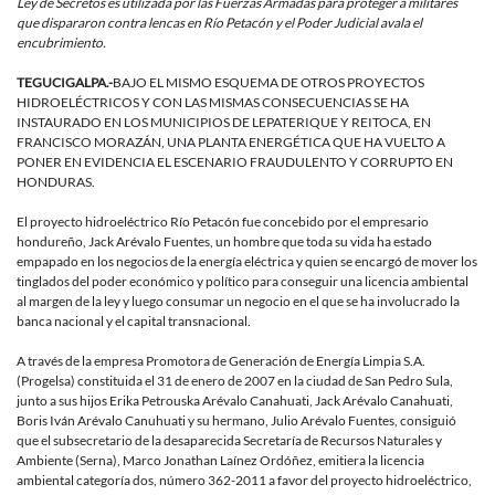
Ley de Secretos es utilizada por las Fuerzas Armadas para proteger a militares
que dispararon contra lencas en Río Petacón y el Poder Judicial avala el
encubrimiento.
TEGUCIGALPA.-
BAJO EL MISMO ESQUEMA DE OTROS PROYECTOS
HIDROELÉCTRICOS Y CON LAS MISMAS CONSECUENCIAS SE HA
INSTAURADO EN LOS MUNICIPIOS DE LEPATERIQUE Y REITOCA, EN
FRANCISCO MORAZÁN, UNA PLANTA ENERGÉTICA QUE HA VUELTO A
PONER EN EVIDENCIA EL ESCENARIO FRAUDULENTO Y CORRUPTO EN
HONDURAS.
El proyecto hidroeléctrico Río Petacón fue concebido por el empresario
hondureño, Jack Arévalo Fuentes, un hombre que toda su vida ha estado
empapado en los negocios de la energía eléctrica y quien se encargó de mover los
tinglados del poder económico y político para conseguir una licencia ambiental
al margen de la ley y luego consumar un negocio en el que se ha involucrado la
banca nacional y el capital transnacional.
A través de la empresa Promotora de Generación de Energía Limpia S.A.
(Progelsa) constituida el 31 de enero de 2007 en la ciudad de San Pedro Sula,
junto a sus hijos Erika Petrouska Arévalo Canahuati, Jack Arévalo Canahuati,
Boris Iván Arévalo Canuhuati y su hermano, Julio Arévalo Fuentes, consiguió
que el subsecretario de la desaparecida Secretaría de Recursos Naturales y
Ambiente (Serna), Marco Jonathan Laínez Ordóñez, emitiera la licencia
ambiental categoría dos, número 362-2011 a favor del proyecto hidroeléctrico,