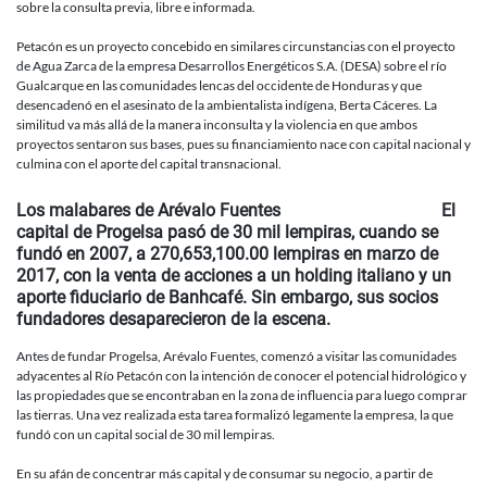
sobre la consulta previa, libre e informada.
Petacón es un proyecto concebido en similares circunstancias con el proyecto
de Agua Zarca de la empresa Desarrollos Energéticos S.A. (DESA) sobre el río
Gualcarque en las comunidades lencas del occidente de Honduras y que
desencadenó en el asesinato de la ambientalista indígena, Berta Cáceres. La
similitud va más allá de la manera inconsulta y la violencia en que ambos
proyectos sentaron sus bases, pues su financiamiento nace con capital nacional y
culmina con el aporte del capital transnacional.
Los malabares de Arévalo Fuentes El
capital de Progelsa pasó de 30 mil lempiras, cuando se
fundó en 2007, a 270,653,100.00 lempiras en marzo de
2017, con la venta de acciones a un holding italiano y un
aporte fiduciario de Banhcafé. Sin embargo, sus socios
fundadores desaparecieron de la escena.
Antes de fundar Progelsa, Arévalo Fuentes, comenzó a visitar las comunidades
adyacentes al Río Petacón con la intención de conocer el potencial hidrológico y
las propiedades que se encontraban en la zona de influencia para luego comprar
las tierras. Una vez realizada esta tarea formalizó legamente la empresa, la que
fundó con un capital social de 30 mil lempiras.
En su afán de concentrar más capital y de consumar su negocio, a partir de