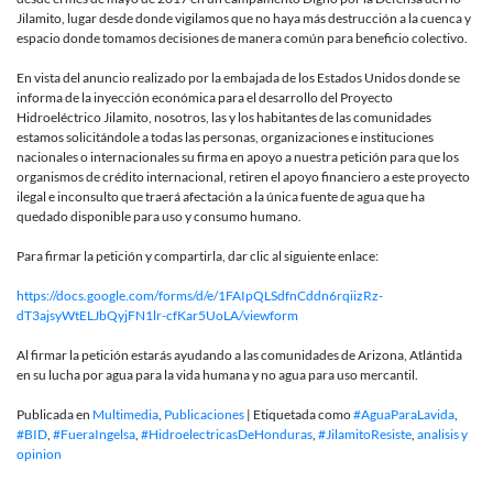
Jilamito, lugar desde donde vigilamos que no haya más destrucción a la cuenca y
espacio donde tomamos decisiones de manera común para beneficio colectivo.
En vista del anuncio realizado por la embajada de los Estados Unidos donde se
informa de la inyección económica para el desarrollo del Proyecto
Hidroeléctrico Jilamito, nosotros, las y los habitantes de las comunidades
estamos solicitándole a todas las personas, organizaciones e instituciones
nacionales o internacionales su firma en apoyo a nuestra petición para que los
organismos de crédito internacional, retiren el apoyo financiero a este proyecto
ilegal e inconsulto que traerá afectación a la única fuente de agua que ha
quedado disponible para uso y consumo humano.
Para firmar la petición y compartirla, dar clic al siguiente enlace:
https://docs.google.com/forms/d/e/1FAIpQLSdfnCddn6rqiizRz-
dT3ajsyWtELJbQyjFN1lr-cfKar5UoLA/viewform
Al firmar la petición estarás ayudando a las comunidades de Arizona, Atlántida
en su lucha por agua para la vida humana y no agua para uso mercantil.
Publicada en
Multimedia
,
Publicaciones
|
Etiquetada como
#AguaParaLavida
,
#BID
,
#FueraIngelsa
,
#HidroelectricasDeHonduras
,
#JilamitoResiste
,
analisis y
opinion