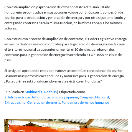
Con esta ampliación y aprobación de estos contratos el mismo Estado
hondureño se contradice en sus acciones ya que continúa con la concesión de
los ríos para la producción y generación de energía y por otra sigue ampliando y
entregando contratos para la misma función, en la misma zona y a los mismos
actores.
Con este nuevo proceso de ampliación de contratos, el Poder Legislativo entrega
en menos de dos meses dos contratos para la generación de energía eléctrica en
el territorio nacional ya que anteriormente, el 10 de julio, aprobaron dos
contratos para la generación de energía favoreciendo a LUFUSSA en el sur del
país.
Si se siguen aprobando estos contratos y se continúan concesionando los ríos,
las montañas y otros bienes comunes y naturales para la generación de energía,
¿Para quién se está produciendo energía eléctrica en Honduras?
Publicada en
Multimedia
,
Noticias
|
Etiquetada como
#HidroelectricasDeHonduras
,
analisis y opinion
,
Congreso Nacional
,
Extractivismo
,
Generacion de enería
,
Pandemia y derechos humanos