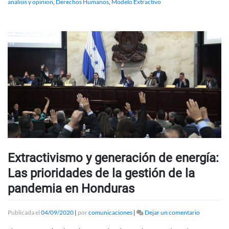
analisis y opinion
,
Derechos Humanos
,
Modelo Extractivo
Extractivismo y generación de energía:
Las prioridades de la gestión de la
pandemia en Honduras
en
Publicada el
04/09/2020
|
por
comunicaciones
|
Dejar un comentario
Extractivi