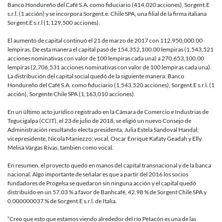
Banco Hondureño del Café S.A. como fiduciario (414,020 acciones), Sorgent.E
s.r.l. (1 acción) y se incorpora Sorgent.e. Chile SPA, una filial de la firma italiana
Sorgent.E s.r.l (1,129,500 acciones).
El aumento de capital continuó el 21 de marzo de 2017 con 112,950,000.00
lempiras. De esta manera el capital pasó de 154,352,100.00 lempiras (1,543,521
acciones nominativas con valor de 100 lempiras cada una) a 270,653,100.00
lempiras (2,706,531 acciones nominativas con valor de 100 lempiras cada una).
La distribución del capital social quedó de la siguiente manera: Banco
Hondureño del Café S.A. como fiduciario (1,543,520 acciones), Sorgent.E s.r.l. (1
acción), Sorgente Chile SPA (1,163,010 acciones).
En un último acto jurídico registrado en la Cámara de Comercio e Industrias de
Tegucigalpa (CCIT), el 23 de julio de 2018, se eligió un nuevo Consejo de
Administración resultando electa presidenta, Julia Estela Sandoval Handal;
vicepresidente, Nicola Maniezzo; vocal, Oscar Enrique Kafaty Geadah y Elly
Melisa Vargas Rivas, también como vocal.
En resumen, el proyecto quedó en manos del capital transnacional y de la banca
nacional. Algo importante de señalar es que a partir del 2016 los socios
fundadores de Progelsa se quedaron sin ninguna acción y el capital quedó
distribuido en un 57.03 % a favor de Banhcafé, 42.98 % de Sorgent Chile SPA y
0.000000037 % de Sorgent.E s.r.l. de Italia.
“Creo que esto que estamos viendo alrededor del río Petacón es una de las