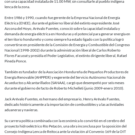
con una capacidad instalada de 11.00 MW, sin consultarle al pueblo indígena
lenca de la zona.
Entre 1986 y 1990, cuando fue gerente de la Empresa Nacional de Energía
Eléctrica (ENEE), durante el gobierno liberal del extinto expresidente José
Azcona del Hoyo, Arévalo Fuentes, conoció sobre la capacidad instalada y
demanda de energía eléctrica en Honduras y el potencial para generar energía en
el territorio hondureño y como siempre ha estado ligado con la política logró
convertirse en presidente de la Comisión de Energía y Combustible del Congreso
Nacional (1998-2002) durante la administración liberal de Carlos Roberto
Flores Facussé y presidía el Poder Legislativo, el extinto dirigente liberal, Rafael
Pineda Ponce.
También es fundador de la Asociación Hondureña de Pequeños Productores de
Energía Renovable (AHPPER) y exgerente del Servicio Autónomo Nacional de
Acueductos y Alcantarillados (SANAA), cargó que desempeñó por seis meses
durante el gobierno de facto de Roberto Michelleti (junio 2009-enero 2010).
Jack Arévalo Fuentes, es hermano del empresario, Henry Arévalo Fuentes,
dedicado históricamente a la importación de combustibles y a las actividades
aduaneras y navieras.
Su carrera política combinada con la económica lo convirtió en el cerebro del
proyecto hidroeléctrico Río Petacón, una obra inconclusa por la oposición del
Consejo Indígena Lenca de Reitoca ante la violación al Convenio 169 de la OIT