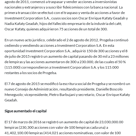
agosto de 2011, comenzó a traspasar y vender acciones a inversionistas
nacionales y extranjeros y a suscribir fideicomisos con la banca nacional. La
primera transacción se efectuó con el traspaso y venta de acciones a favor de
Investment Corporation S.A., cuyos socios son Oscar Enrique Kafaty Geadah y
Nadia Kafaty Geadah, hijos del fallecido empresario de la industria del café,
Oscar Kafaty, quienes adquirieron 75 acciones de un total de 300.
En un nuevo acto jurídico, celebrado el 2 de agosto de 2012, Progelsa continuó
cediendo y vendiendo acciones a Investment Corporation S.A. En esta
oportunidad Investment Corporation S.A., adquirió 150 de 300 acciones y el 8
de julio de 2015 registró un aumento de capital pasando de 30 mil a 23 millones
de lempiras y las acciones aumentaron de 300 a 230.000, de las cuales el 50 %
(115.000) correspondieron a Investment Corporation S.A. y los 115.000
restantes a los socios de Progelsa.
El 7 de agosto de 2015 se modificó la escritura social de Progelsa y se nombró un
nuevo Consejo de Administración, resultando presidente, Danielle Boscolo
Meneguolo; vicepresidente, Pietro Barbujani y secretario, Oscar Enrique Kafaty
Geadah.
Sigue aumentado el capital
El 17 de marzo de 2016 se registró un aumento de capital de 23,030,000.00
lempiras (230,300 acciones con valor de 100 lempiras cada una) a
41,402,100.00 lempiras (414,021 acciones nominativas, con valor de 100