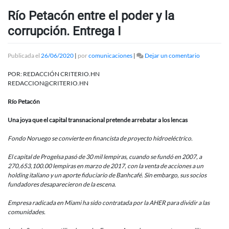
Río Petacón entre el poder y la
corrupción. Entrega I
en
Publicada el
26/06/2020
|
por
comunicaciones
|
Dejar un comentario
Río
Petacón
POR: REDACCIÓN CRITERIO.HN
entre
REDACCION@CRITERIO.HN
el
poder
Río Petacón
y
la
Una joya que el capital transnacional pretende arrebatar a los lencas
corrupción
Entrega
Fondo Noruego se convierte en financista de proyecto hidroeléctrico.
I
El capital de Progelsa pasó de 30 mil lempiras, cuando se fundó en 2007, a
270,653,100.00 lempiras en marzo de 2017, con la venta de acciones a un
holding italiano y un aporte fiduciario de Banhcafé. Sin embargo, sus socios
fundadores desaparecieron de la escena.
Empresa radicada en Miami ha sido contratada por la AHER para dividir a las
comunidades.