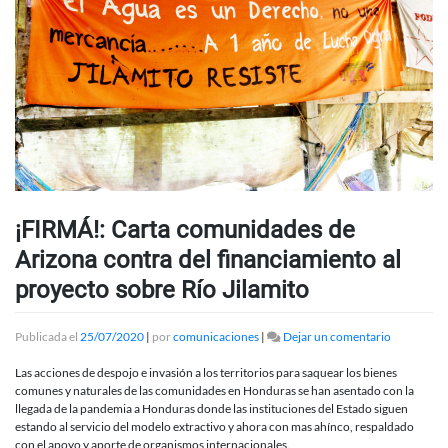
¡FIRMÁ!: Carta comunidades de
Arizona contra del financiamiento al
proyecto sobre Río Jilamito
en
Publicada el
25/07/2020
|
por
comunicaciones
|
Dejar un comentario
¡FIRMÁ!:
Carta
Las acciones de despojo e invasión a los territorios para saquear los bienes
comunida
comunes y naturales de las comunidades en Honduras se han asentado con la
de
llegada de la pandemia a Honduras donde las instituciones del Estado siguen
Arizona
estando al servicio del modelo extractivo y ahora con mas ahínco, respaldado
contra
con el apoyo y aporte de organismos internacionales.