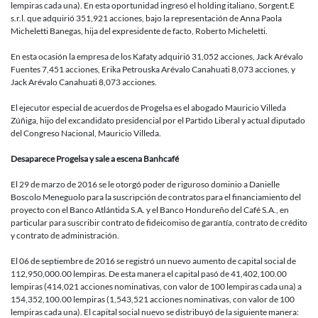
lempiras cada una). En esta oportunidad ingresó el holding italiano, Sorgent.E
s.r.l. que adquirió 351,921 acciones, bajo la representación de Anna Paola
Micheletti Banegas, hija del expresidente de facto, Roberto Micheletti.
En esta ocasión la empresa de los Kafaty adquirió 31,052 acciones, Jack Arévalo
Fuentes 7,451 acciones, Erika Petrouska Arévalo Canahuati 8,073 acciones, y
Jack Arévalo Canahuati 8,073 acciones.
El ejecutor especial de acuerdos de Progelsa es el abogado Mauricio Villeda
Zúñiga, hijo del excandidato presidencial por el Partido Liberal y actual diputado
del Congreso Nacional, Mauricio Villeda.
Desaparece Progelsa y sale a escena Banhcafé
El 29 de marzo de 2016 se le otorgó poder de riguroso dominio a Danielle
Boscolo Meneguolo para la suscripción de contratos para el financiamiento del
proyecto con el Banco Atlántida S.A. y el Banco Hondureño del Café S.A., en
particular para suscribir contrato de fideicomiso de garantía, contrato de crédito
y contrato de administración.
El 06 de septiembre de 2016 se registró un nuevo aumento de capital social de
112,950,000.00 lempiras. De esta manera el capital pasó de 41,402,100.00
lempiras (414,021 acciones nominativas, con valor de 100 lempiras cada una) a
154,352,100.00 lempiras (1,543,521 acciones nominativas, con valor de 100
lempiras cada una). El capital social nuevo se distribuyó de la siguiente manera: