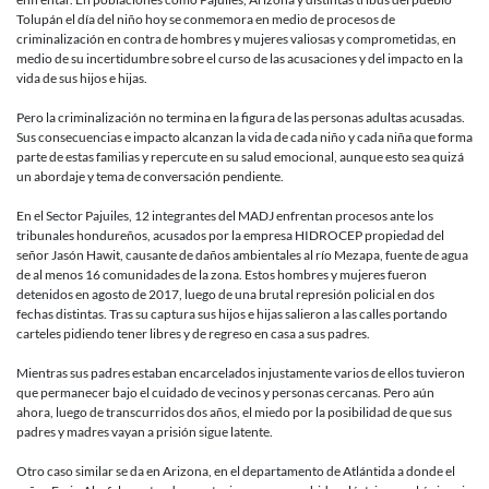
los
Tolupán el día del niño hoy se conmemora en medio de procesos de
hogares
criminalización en contra de hombres y mujeres valiosas y comprometidas, en
de
medio de su incertidumbre sobre el curso de las acusaciones y del impacto en la
las
vida de sus hijos e hijas.
personas
criminaliz
Pero la criminalización no termina en la figura de las personas adultas acusadas.
en
Sus consecuencias e impacto alcanzan la vida de cada niño y cada niña que forma
Honduras
parte de estas familias y repercute en su salud emocional, aunque esto sea quizá
un abordaje y tema de conversación pendiente.
En el Sector Pajuiles, 12 integrantes del MADJ enfrentan procesos ante los
tribunales hondureños, acusados por la empresa HIDROCEP propiedad del
señor Jasón Hawit, causante de daños ambientales al río Mezapa, fuente de agua
de al menos 16 comunidades de la zona. Estos hombres y mujeres fueron
detenidos en agosto de 2017, luego de una brutal represión policial en dos
fechas distintas. Tras su captura sus hijos e hijas salieron a las calles portando
carteles pidiendo tener libres y de regreso en casa a sus padres.
Mientras sus padres estaban encarcelados injustamente varios de ellos tuvieron
que permanecer bajo el cuidado de vecinos y personas cercanas. Pero aún
ahora, luego de transcurridos dos años, el miedo por la posibilidad de que sus
padres y madres vayan a prisión sigue latente.
Otro caso similar se da en Arizona, en el departamento de Atlántida a donde el