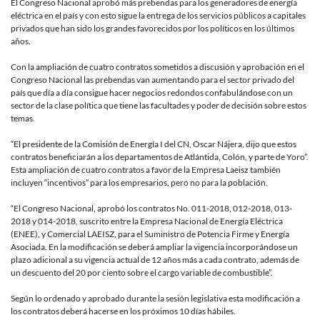
y
El Congreso Nacional aprobó más prebendas para los generadores de energía
generació
eléctrica en el país y con esto sigue la entrega de los servicios públicos a capitales
de
privados que han sido los grandes favorecidos por los políticos en los últimos
energía:
años.
Las
prioridade
Con la ampliación de cuatro contratos sometidos a discusión y aprobación en el
de
Congreso Nacional las prebendas van aumentando para el sector privado del
la
país que día a día consigue hacer negocios redondos confabulándose con un
gestión
sector de la clase política que tiene las facultades y poder de decisión sobre estos
de
temas.
la
pandemia
“El presidente de la Comisión de Energía I del CN, Oscar Nájera, dijo que estos
en
contratos beneficiarán a los departamentos de Atlántida, Colón, y parte de Yoro”.
Honduras
Esta ampliación de cuatro contratos a favor de la Empresa Laeisz también
incluyen “incentivos” para los empresarios, pero no para la población.
“El Congreso Nacional, aprobó los contratos No. 011-2018, 012-2018, 013-
2018 y 014-2018, suscrito entre la Empresa Nacional de Energía Eléctrica
(ENEE), y Comercial LAEISZ, para el Suministro de Potencia Firme y Energía
Asociada. En la modificación se deberá ampliar la vigencia incorporándose un
plazo adicional a su vigencia actual de 12 años más a cada contrato, además de
un descuento del 20 por ciento sobre el cargo variable de combustible”.
Según lo ordenado y aprobado durante la sesión legislativa esta modificación a
los contratos deberá hacerse en los próximos 10 días hábiles.