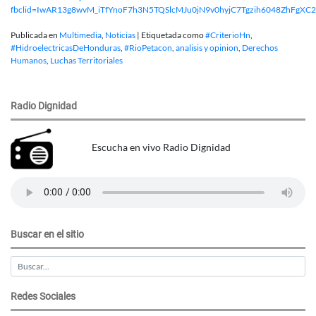
fbclid=IwAR13g8wvM_iTfYnoF7h3N5TQSlcMJu0jN9v0hyjC7Tgzih6048ZhFgXC2
Publicada en
Multimedia
,
Noticias
|
Etiquetada como
#CriterioHn
,
#HidroelectricasDeHonduras
,
#RioPetacon
,
analisis y opinion
,
Derechos
Humanos
,
Luchas Territoriales
Radio Dignidad
Escucha en vivo Radio Dignidad
Buscar en el sitio
Redes Sociales