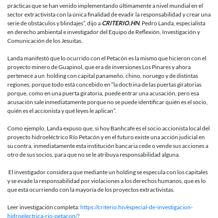
prácticas que se han venido implementando últimamente a nivel mundial en el
sector extractivista con la única finalidad de evadir la responsabilidad y crear una
serie de obstáculos y blindajes”, dijo a
CRITERIO.HN
, Pedro Landa, especialista
en derecho ambiental e investigador del Equipo de Reflexión, Investigación y
Comunicación de los Jesuitas.
Landa manifestó que lo ocurrido con el Petacón es la mismo que hicieron con el
proyecto minero de Guapinol, que era de inversiones Los Pinares y ahora
pertenece a un holding con capital panameño, chino, noruego y de distintas
regiones, porque todo está concebido en “la doctrina de las puertas giratorias
porque, como en una puerta giratoria, puede entrar una acusación, pero esa
acusación sale inmediatamente porque no se puede identificar quién es el socio,
quién es el accionista y qué leyes le aplican”.
Como ejemplo, Landa expuso que, si hoy Banhcafe es el socio accionista local del
proyecto hidroeléctrico Río Petacón y en el futuro existe una acción judicial en
su contra, inmediatamente esta institución bancaria cede o vende sus acciones a
otro de sus socios, para que no se le atribuya responsabilidad alguna.
El investigador considera que mediante un holding se especula con los capitales
y se evade la responsabilidad por violaciones a los derechos humanos, que es lo
que está ocurriendo con la mayoría de los proyectos extractivistas.
Leer investigación completa:
https://criterio.hn/especial-de-investigacion-
hidroelectrica-rio-petacon/?