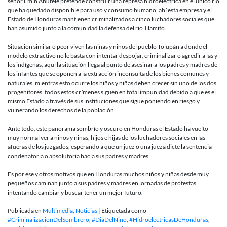
señor Emin Abufele pretende construir una represa hidroeléctrica en el único rio
que ha quedado disponible para uso y consumo humano, ahí esta empresa y el
Estado de Honduras mantienen criminalizados a cinco luchadores sociales que
han asumido junto a la comunidad la defensa del rio Jilamito.
Situación similar o peor viven las niñas y niños del pueblo Tolupán a donde el
modelo extractivo no le basta con intentar despojar, criminalizar o agredir a las y
los indígenas, aquí la situación llega al punto de asesinar a los padres y madres de
los infantes que se oponen a la extracción inconsulta de los bienes comunes y
naturales, mientras esto ocurre los niños y niñas deben crecer sin uno de los dos
progenitores, todos estos crímenes siguen en total impunidad debido a que es el
mismo Estado a través de sus instituciones que sigue poniendo en riesgo y
vulnerando los derechos de la población.
Ante todo, este panorama sombrío y oscuro en Honduras el Estado ha vuelto
muy normal ver a niños y niñas, hijos e hijas de los luchadores sociales en las
afueras de los juzgados, esperando a que un juez o una jueza dicte la sentencia
condenatoria o absolutoria hacia sus padres y madres.
Es por ese y otros motivos que en Honduras muchos niños y niñas desde muy
pequeños caminan junto a sus padres y madres en jornadas de protestas
intentando cambiar y buscar tener un mejor futuro.
Publicada en
Multimedia
,
Noticias
|
Etiquetada como
#CriminalizacionDelSombrero
,
#DiaDelNiño
,
#HidroelectricasDeHonduras
,