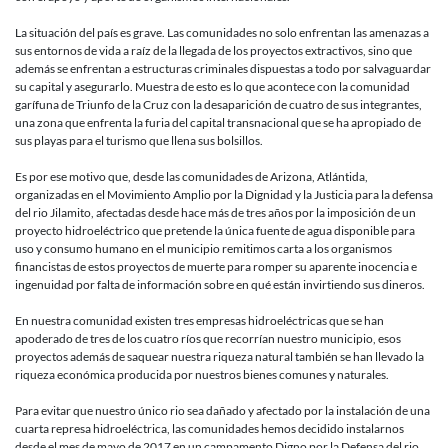
del
financiami
La situación del país es grave. Las comunidades no solo enfrentan las amenazas a
al
sus entornos de vida a raíz de la llegada de los proyectos extractivos, sino que
proyecto
además se enfrentan a estructuras criminales dispuestas a todo por salvaguardar
sobre
su capital y asegurarlo. Muestra de esto es lo que acontece con la comunidad
Río
garífuna de Triunfo de la Cruz con la desaparición de cuatro de sus integrantes,
Jilamito
una zona que enfrenta la furia del capital transnacional que se ha apropiado de
sus playas para el turismo que llena sus bolsillos.
Es por ese motivo que, desde las comunidades de Arizona, Atlántida,
organizadas en el Movimiento Amplio por la Dignidad y la Justicia para la defensa
del rio Jilamito, afectadas desde hace más de tres años por la imposición de un
proyecto hidroeléctrico que pretende la única fuente de agua disponible para
uso y consumo humano en el municipio remitimos carta a los organismos
financistas de estos proyectos de muerte para romper su aparente inocencia e
ingenuidad por falta de información sobre en qué están invirtiendo sus dineros.
En nuestra comunidad existen tres empresas hidroeléctricas que se han
apoderado de tres de los cuatro ríos que recorrían nuestro municipio, esos
proyectos además de saquear nuestra riqueza natural también se han llevado la
riqueza económica producida por nuestros bienes comunes y naturales.
Para evitar que nuestro único rio sea dañado y afectado por la instalación de una
cuarta represa hidroeléctrica, las comunidades hemos decidido instalarnos
desde el mes de mayo de 2017 en un campamento Digno por la Defensa del rio