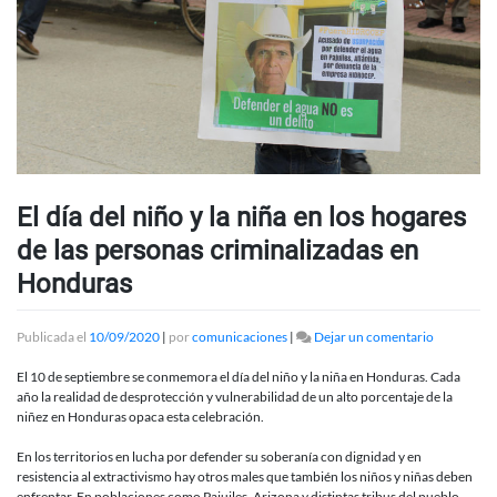
El día del niño y la niña en los hogares
de las personas criminalizadas en
Honduras
en
Publicada el
10/09/2020
|
por
comunicaciones
|
Dejar un comentario
El
día
El 10 de septiembre se conmemora el día del niño y la niña en Honduras. Cada
del
año la realidad de desprotección y vulnerabilidad de un alto porcentaje de la
niño
niñez en Honduras opaca esta celebración.
y
la
En los territorios en lucha por defender su soberanía con dignidad y en
niña
resistencia al extractivismo hay otros males que también los niños y niñas deben
en
enfrentar. En poblaciones como Pajuiles, Arizona y distintas tribus del pueblo