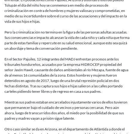
los
Tolupán el día del niño hoy se conmemora en medio de procesos de
hogares
criminalización en contra de hombres y mujeres valiosas y comprometidas, en
de
medio de su incertidumbre sobre el curso de las acusaciones y del impacto en la
las
vida de sus hijos e hijas.
personas
criminaliz
Pero la criminalización no termina en la figura de las personas adultas acusadas.
en
Sus consecuencias e impacto alcanzan la vida de cada niño y cada niña que forma
Honduras
parte de estas familias y repercute en su salud emocional, aunque esto sea quizá
un abordaje y tema de conversación pendiente.
En el Sector Pajuiles, 12 integrantes del MADJ enfrentan procesos ante los
tribunales hondureños, acusados por la empresa HIDROCEP propiedad del
señor Jasón Hawit, causante de daños ambientales al río Mezapa, fuente de agua
de al menos 16 comunidades de la zona. Estos hombres y mujeres fueron
detenidos en agosto de 2017, luego de una brutal represión policial en dos
fechas distintas. Tras su captura sus hijos e hijas salieron a las calles portando
carteles pidiendo tener libres y de regreso en casa a sus padres.
Mientras sus padres estaban encarcelados injustamente varios de ellos tuvieron
que permanecer bajo el cuidado de vecinos y personas cercanas. Pero aún
ahora, luego de transcurridos dos años, el miedo por la posibilidad de que sus
padres y madres vayan a prisión sigue latente.
Otro caso similar se da en Arizona, en el departamento de Atlántida a donde el