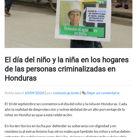
El día del niño y la niña en los hogares
de las personas criminalizadas en
Honduras
en
Publicada el
10/09/2020
|
por
comunicaciones
|
Dejar un comentario
El
día
El 10 de septiembre se conmemora el día del niño y la niña en Honduras. Cada
del
año la realidad de desprotección y vulnerabilidad de un alto porcentaje de la
niño
niñez en Honduras opaca esta celebración.
y
la
En los territorios en lucha por defender su soberanía con dignidad y en
niña
resistencia al extractivismo hay otros males que también los niños y niñas deben
en
enfrentar. En poblaciones como Pajuiles, Arizona y distintas tribus del pueblo