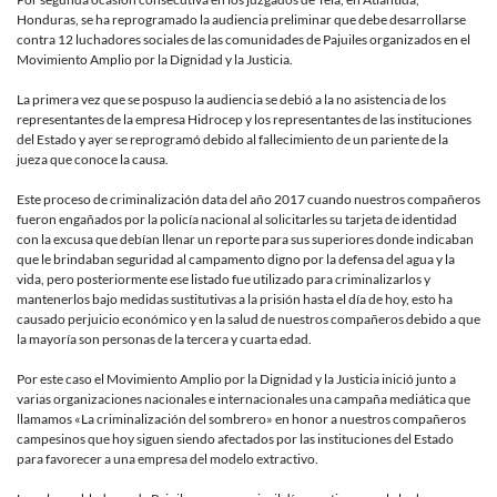
por
Honduras, se ha reprogramado la audiencia preliminar que debe desarrollarse
la
contra 12 luchadores sociales de las comunidades de Pajuiles organizados en el
causa
Movimiento Amplio por la Dignidad y la Justicia.
Pajuiles
en
La primera vez que se pospuso la audiencia se debió a la no asistencia de los
Honduras
representantes de la empresa Hidrocep y los representantes de las instituciones
del Estado y ayer se reprogramó debido al fallecimiento de un pariente de la
jueza que conoce la causa.
Este proceso de criminalización data del año 2017 cuando nuestros compañeros
fueron engañados por la policía nacional al solicitarles su tarjeta de identidad
con la excusa que debían llenar un reporte para sus superiores donde indicaban
que le brindaban seguridad al campamento digno por la defensa del agua y la
vida, pero posteriormente ese listado fue utilizado para criminalizarlos y
mantenerlos bajo medidas sustitutivas a la prisión hasta el día de hoy, esto ha
causado perjuicio económico y en la salud de nuestros compañeros debido a que
la mayoría son personas de la tercera y cuarta edad.
Por este caso el Movimiento Amplio por la Dignidad y la Justicia inició junto a
varias organizaciones nacionales e internacionales una campaña mediática que
llamamos «La criminalización del sombrero» en honor a nuestros compañeros
campesinos que hoy siguen siendo afectados por las instituciones del Estado
para favorecer a una empresa del modelo extractivo.