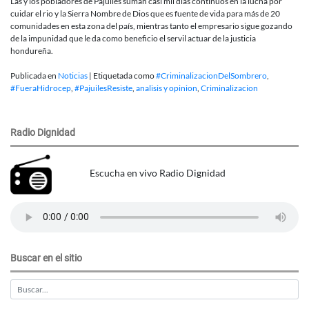
Las y los pobladores de Pajuiles suman casi mil días continuos en la lucha por
cuidar el rio y la Sierra Nombre de Dios que es fuente de vida para más de 20
comunidades en esta zona del país, mientras tanto el empresario sigue gozando
de la impunidad que le da como beneficio el servil actuar de la justicia
hondureña.
Publicada en
Noticias
|
Etiquetada como
#CriminalizacionDelSombrero
,
#FueraHidrocep
,
#PajuilesResiste
,
analisis y opinion
,
Criminalizacion
Radio Dignidad
Escucha en vivo Radio Dignidad
Buscar en el sitio