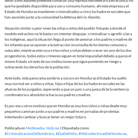
señor Emin Abufele pretende construir una represa hidroeléctrica en el único rio
que ha quedado disponible para uso y consumo humano, ahí esta empresa y el
Estado de Honduras mantienen criminalizados a cinco luchadores sociales que
han asumido junto a la comunidad la defensa del rio Jilamito.
Situación similar o peor viven las niñas y niños del pueblo Tolupán a donde el
modelo extractivo no le basta con intentar despojar, criminalizar o agredir a las y
los indígenas, aquí la situación llega al punto de asesinar a los padres y madres de
los infantes que se oponen a la extracción inconsulta de los bienes comunes y
naturales, mientras esto ocurre los niños y niñas deben crecer sin uno de los dos
progenitores, todos estos crímenes siguen en total impunidad debido a que es el
mismo Estado a través de sus instituciones que sigue poniendo en riesgo y
vulnerando los derechos de la población.
Ante todo, este panorama sombrío y oscuro en Honduras el Estado ha vuelto
muy normal ver a niños y niñas, hijos e hijas de los luchadores sociales en las
afueras de los juzgados, esperando a que un juez o una jueza dicte la sentencia
condenatoria o absolutoria hacia sus padres y madres.
Es por ese y otros motivos que en Honduras muchos niños y niñas desde muy
pequeños caminan junto a sus padres y madres en jornadas de protestas
intentando cambiar y buscar tener un mejor futuro.
Publicada en
Multimedia
,
Noticias
|
Etiquetada como
#CriminalizacionDelSombrero
,
#DiaDelNiño
,
#HidroelectricasDeHonduras
,