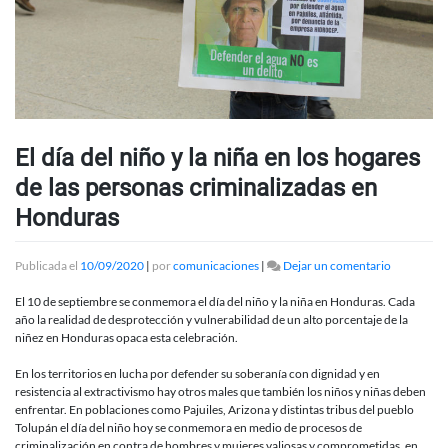
El día del niño y la niña en los hogares
de las personas criminalizadas en
Honduras
en
Publicada el
10/09/2020
|
por
comunicaciones
|
Dejar un comentario
El
día
El 10 de septiembre se conmemora el día del niño y la niña en Honduras. Cada
del
año la realidad de desprotección y vulnerabilidad de un alto porcentaje de la
niño
niñez en Honduras opaca esta celebración.
y
la
En los territorios en lucha por defender su soberanía con dignidad y en
niña
resistencia al extractivismo hay otros males que también los niños y niñas deben
en
enfrentar. En poblaciones como Pajuiles, Arizona y distintas tribus del pueblo
los
Tolupán el día del niño hoy se conmemora en medio de procesos de
hogares
criminalización en contra de hombres y mujeres valiosas y comprometidas, en