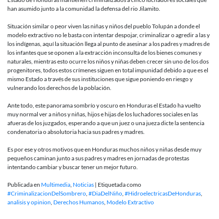
han asumido junto a la comunidad la defensa del rio Jilamito.
Situación similar o peor viven las niñas y niños del pueblo Tolupán a donde el
modelo extractivo no le basta con intentar despojar, criminalizar o agredir a las y
los indígenas, aquí la situación llega al punto de asesinar a los padres y madres de
los infantes que se oponen a la extracción inconsulta de los bienes comunes y
naturales, mientras esto ocurre los niños y niñas deben crecer sin uno de los dos
progenitores, todos estos crímenes siguen en total impunidad debido a que es el
mismo Estado a través de sus instituciones que sigue poniendo en riesgo y
vulnerando los derechos de la población.
Ante todo, este panorama sombrío y oscuro en Honduras el Estado ha vuelto
muy normal ver a niños y niñas, hijos e hijas de los luchadores sociales en las
afueras de los juzgados, esperando a que un juez o una jueza dicte la sentencia
condenatoria o absolutoria hacia sus padres y madres.
Es por ese y otros motivos que en Honduras muchos niños y niñas desde muy
pequeños caminan junto a sus padres y madres en jornadas de protestas
intentando cambiar y buscar tener un mejor futuro.
Publicada en
Multimedia
,
Noticias
|
Etiquetada como
#CriminalizacionDelSombrero
,
#DiaDelNiño
,
#HidroelectricasDeHonduras
,
analisis y opinion
,
Derechos Humanos
,
Modelo Extractivo