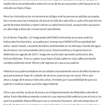
de
medio de su incertidumbre sobre el curso de las acusaciones y del impacto en la
las
vida de sus hijos e hijas.
personas
criminaliz
Pero la criminalización no termina en la figura de las personas adultas acusadas.
en
Sus consecuencias e impacto alcanzan la vida de cada niño y cada niña que forma
Honduras
parte de estas familias y repercute en su salud emocional, aunque esto sea quizá
un abordaje y tema de conversación pendiente.
En el Sector Pajuiles, 12 integrantes del MADJ enfrentan procesos ante los
tribunales hondureños, acusados por la empresa HIDROCEP propiedad del
señor Jasón Hawit, causante de daños ambientales al río Mezapa, fuente de agua
de al menos 16 comunidades de la zona. Estos hombres y mujeres fueron
detenidos en agosto de 2017, luego de una brutal represión policial en dos
fechas distintas. Tras su captura sus hijos e hijas salieron a las calles portando
carteles pidiendo tener libres y de regreso en casa a sus padres.
Mientras sus padres estaban encarcelados injustamente varios de ellos tuvieron
que permanecer bajo el cuidado de vecinos y personas cercanas. Pero aún
ahora, luego de transcurridos dos años, el miedo por la posibilidad de que sus
padres y madres vayan a prisión sigue latente.
Otro caso similar se da en Arizona, en el departamento de Atlántida a donde el
señor Emin Abufele pretende construir una represa hidroeléctrica en el único rio
que ha quedado disponible para uso y consumo humano, ahí esta empresa y el
Estado de Honduras mantienen criminalizados a cinco luchadores sociales que