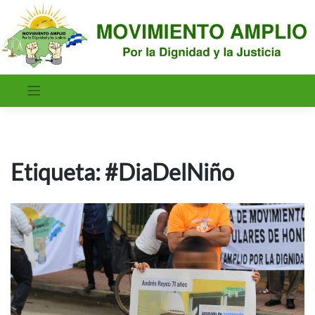
Saltar
al
contenido
Etiqueta:
#DiaDelNiño