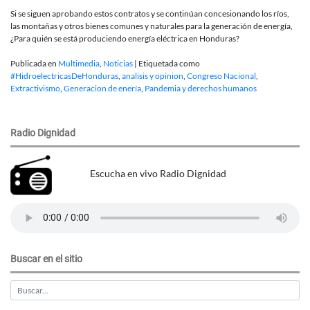
Si se siguen aprobando estos contratos y se continúan concesionando los ríos,
las montañas y otros bienes comunes y naturales para la generación de energía,
¿Para quién se está produciendo energía eléctrica en Honduras?
Publicada en
Multimedia
,
Noticias
|
Etiquetada como
#HidroelectricasDeHonduras
,
analisis y opinion
,
Congreso Nacional
,
Extractivismo
,
Generacion de enería
,
Pandemia y derechos humanos
Radio Dignidad
Escucha en vivo Radio Dignidad
Buscar en el sitio