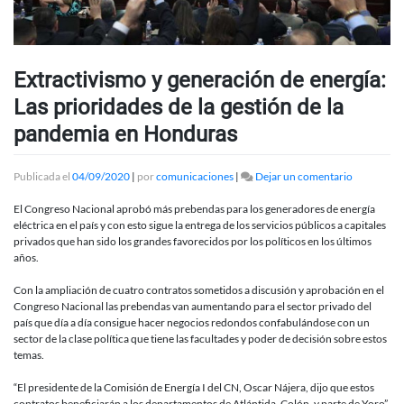
Extractivismo y generación de energía:
Las prioridades de la gestión de la
pandemia en Honduras
en
Publicada el
04/09/2020
|
por
comunicaciones
|
Dejar un comentario
Extractivi
y
El Congreso Nacional aprobó más prebendas para los generadores de energía
generació
eléctrica en el país y con esto sigue la entrega de los servicios públicos a capitales
de
privados que han sido los grandes favorecidos por los políticos en los últimos
energía:
años.
Las
prioridade
Con la ampliación de cuatro contratos sometidos a discusión y aprobación en el
de
Congreso Nacional las prebendas van aumentando para el sector privado del
la
país que día a día consigue hacer negocios redondos confabulándose con un
gestión
sector de la clase política que tiene las facultades y poder de decisión sobre estos
de
temas.
la
pandemia
“El presidente de la Comisión de Energía I del CN, Oscar Nájera, dijo que estos
en
contratos beneficiarán a los departamentos de Atlántida, Colón, y parte de Yoro”.