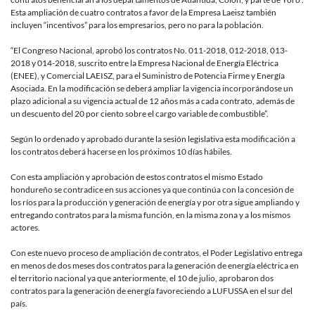
Honduras
Esta ampliación de cuatro contratos a favor de la Empresa Laeisz también
incluyen “incentivos” para los empresarios, pero no para la población.
“El Congreso Nacional, aprobó los contratos No. 011-2018, 012-2018, 013-
2018 y 014-2018, suscrito entre la Empresa Nacional de Energía Eléctrica
(ENEE), y Comercial LAEISZ, para el Suministro de Potencia Firme y Energía
Asociada. En la modificación se deberá ampliar la vigencia incorporándose un
plazo adicional a su vigencia actual de 12 años más a cada contrato, además de
un descuento del 20 por ciento sobre el cargo variable de combustible”.
Según lo ordenado y aprobado durante la sesión legislativa esta modificación a
los contratos deberá hacerse en los próximos 10 días hábiles.
Con esta ampliación y aprobación de estos contratos el mismo Estado
hondureño se contradice en sus acciones ya que continúa con la concesión de
los ríos para la producción y generación de energía y por otra sigue ampliando y
entregando contratos para la misma función, en la misma zona y a los mismos
actores.
Con este nuevo proceso de ampliación de contratos, el Poder Legislativo entrega
en menos de dos meses dos contratos para la generación de energía eléctrica en
el territorio nacional ya que anteriormente, el 10 de julio, aprobaron dos
contratos para la generación de energía favoreciendo a LUFUSSA en el sur del
país.