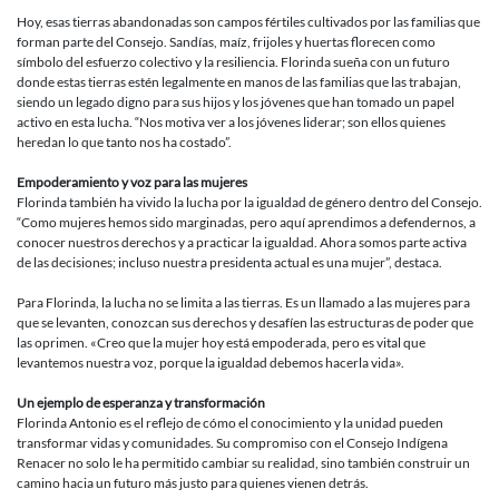
Hoy, esas tierras abandonadas son campos fértiles cultivados por las familias que
forman parte del Consejo. Sandías, maíz, frijoles y huertas florecen como
símbolo del esfuerzo colectivo y la resiliencia. Florinda sueña con un futuro
donde estas tierras estén legalmente en manos de las familias que las trabajan,
siendo un legado digno para sus hijos y los jóvenes que han tomado un papel
activo en esta lucha. “Nos motiva ver a los jóvenes liderar; son ellos quienes
heredan lo que tanto nos ha costado”.
Empoderamiento y voz para las mujeres
Florinda también ha vivido la lucha por la igualdad de género dentro del Consejo.
“Como mujeres hemos sido marginadas, pero aquí aprendimos a defendernos, a
conocer nuestros derechos y a practicar la igualdad. Ahora somos parte activa
de las decisiones; incluso nuestra presidenta actual es una mujer”, destaca.
Para Florinda, la lucha no se limita a las tierras. Es un llamado a las mujeres para
que se levanten, conozcan sus derechos y desafíen las estructuras de poder que
las oprimen. «Creo que la mujer hoy está empoderada, pero es vital que
levantemos nuestra voz, porque la igualdad debemos hacerla vida».
Un ejemplo de esperanza y transformación
Florinda Antonio es el reflejo de cómo el conocimiento y la unidad pueden
transformar vidas y comunidades. Su compromiso con el Consejo Indígena
Renacer no solo le ha permitido cambiar su realidad, sino también construir un
camino hacia un futuro más justo para quienes vienen detrás.