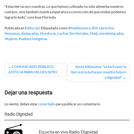
“Estas tierras son nuestras. Lo que hemos cultivado no solo alimenta nuestros
cuerpos, sino también nuestra esperanza y convicción de que unidas podemos
lograrlo todo”, concluye Florinda.
Publicada en
Editorial
|
Etiquetada como
#PuebloLenca
,
8M
,
Derechos
Humanos
,
destacadas
,
Honduras
,
Luchas Territoriales
,
Madj
,
minidestacadas
,
Mujeres
,
Pueblos Indigenas
Navegación
COMUNICADO PÚBLICO,
Sonia Villanueva: “La lucha por la
JUSTICIA PARA MILGEN SOTO
tierra es la lucha por nuestro futuro
de
y dignidad”
entradas
Dejar una respuesta
Lo siento, debes estar
conectado
para publicar un comentario.
Radio Dignidad
Escucha en vivo Radio Dignidad