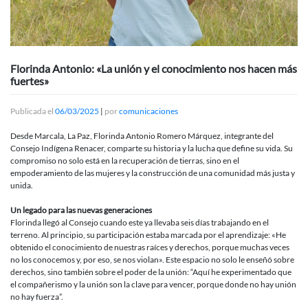
Florinda Antonio: «La unión y el conocimiento nos hacen más
fuertes»
Publicada el
06/03/2025
|
por
comunicaciones
Desde Marcala, La Paz, Florinda Antonio Romero Márquez, integrante del
Consejo Indígena Renacer, comparte su historia y la lucha que define su vida. Su
compromiso no solo está en la recuperación de tierras, sino en el
empoderamiento de las mujeres y la construcción de una comunidad más justa y
unida.
Un legado para las nuevas generaciones
Florinda llegó al Consejo cuando este ya llevaba seis días trabajando en el
terreno. Al principio, su participación estaba marcada por el aprendizaje: «He
obtenido el conocimiento de nuestras raíces y derechos, porque muchas veces
no los conocemos y, por eso, se nos violan». Este espacio no solo le enseñó sobre
derechos, sino también sobre el poder de la unión: “Aquí he experimentado que
el compañerismo y la unión son la clave para vencer, porque donde no hay unión
no hay fuerza”.