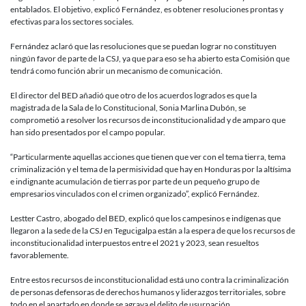
entablados. El objetivo, explicó Fernández, es obtener resoluciones prontas y
efectivas para los sectores sociales.
Fernández aclaró que las resoluciones que se puedan lograr no constituyen
ningún favor de parte de la CSJ, ya que para eso se ha abierto esta Comisión que
tendrá como función abrir un mecanismo de comunicación.
El director del BED añadió que otro de los acuerdos logrados es que la
magistrada de la Sala de lo Constitucional, Sonia Marlina Dubón, se
comprometió a resolver los recursos de inconstitucionalidad y de amparo que
han sido presentados por el campo popular.
“Particularmente aquellas acciones que tienen que ver con el tema tierra, tema
criminalización y el tema de la permisividad que hay en Honduras por la altísima
e indignante acumulación de tierras por parte de un pequeño grupo de
empresarios vinculados con el crimen organizado”, explicó Fernández.
Lestter Castro, abogado del BED, explicó que los campesinos e indígenas que
llegaron a la sede de la CSJ en Tegucigalpa están a la espera de que los recursos de
inconstitucionalidad interpuestos entre el 2021 y 2023, sean resueltos
favorablemente.
Entre estos recursos de inconstitucionalidad está uno contra la criminalización
de personas defensoras de derechos humanos y liderazgos territoriales, sobre
todo en el apartado en donde se agrava el delito de usurpación.