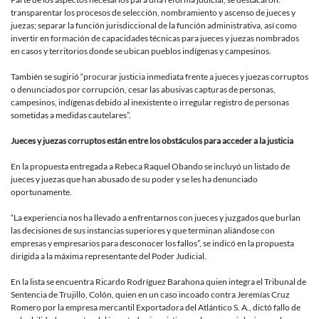
transparentar los procesos de selección, nombramiento y ascenso de jueces y
juezas; separar la función jurisdiccional de la función administrativa, así como
invertir en formación de capacidades técnicas para jueces y juezas nombrados
en casos y territorios donde se ubican pueblos indígenas y campesinos.
También se sugirió “procurar justicia inmediata frente a jueces y juezas corruptos
o denunciados por corrupción, cesar las abusivas capturas de personas,
campesinos, indígenas debido al inexistente o irregular registro de personas
sometidas a medidas cautelares”.
Jueces y juezas corruptos están entre los obstáculos para acceder a la justicia
En la propuesta entregada a Rebeca Raquel Obando se incluyó un listado de
jueces y juezas que han abusado de su poder y se les ha denunciado
oportunamente.
“La experiencia nos ha llevado a enfrentarnos con jueces y juzgados que burlan
las decisiones de sus instancias superiores y que terminan aliándose con
empresas y empresarios para desconocer los fallos”, se indicó en la propuesta
dirigida a la máxima representante del Poder Judicial.
En la lista se encuentra Ricardo Rodríguez Barahona quien integra el Tribunal de
Sentencia de Trujillo, Colón, quien en un caso incoado contra Jeremías Cruz
Romero por la empresa mercantil Exportadora del Atlántico S. A., dictó fallo de