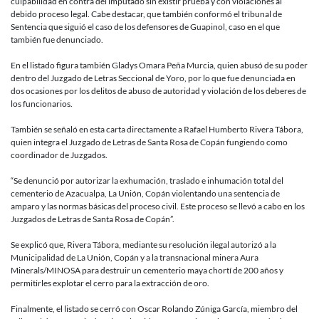
culpabilidad en contra del imputado sin existir prueba y con violaciones al
debido proceso legal. Cabe destacar, que también conformó el tribunal de
Sentencia que siguió el caso de los defensores de Guapinol, caso en el que
también fue denunciado.
En el listado figura también Gladys Omara Peña Murcia, quien abusó de su poder
dentro del Juzgado de Letras Seccional de Yoro, por lo que fue denunciada en
dos ocasiones por los delitos de abuso de autoridad y violación de los deberes de
los funcionarios.
También se señaló en esta carta directamente a Rafael Humberto Rivera Tábora,
quien integra el Juzgado de Letras de Santa Rosa de Copán fungiendo como
coordinador de Juzgados.
“Se denunció por autorizar la exhumación, traslado e inhumación total del
cementerio de Azacualpa, La Unión, Copán violentando una sentencia de
amparo y las normas básicas del proceso civil. Este proceso se llevó a cabo en los
Juzgados de Letras de Santa Rosa de Copán”.
Se explicó que, Rivera Tábora, mediante su resolución ilegal autorizó a la
Municipalidad de La Unión, Copán y a la transnacional minera Aura
Minerals/MINOSA para destruir un cementerio maya chortí de 200 años y
permitirles explotar el cerro para la extracción de oro.
Finalmente, el listado se cerró con Oscar Rolando Zúniga García, miembro del