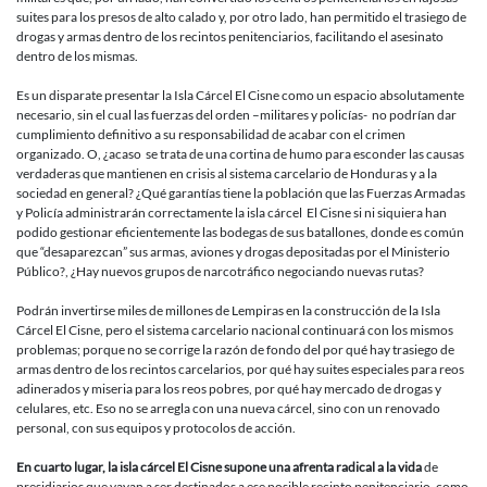
suites para los presos de alto calado y, por otro lado, han permitido el trasiego de
drogas y armas dentro de los recintos penitenciarios, facilitando el asesinato
dentro de los mismas.
Es un disparate presentar la Isla Cárcel El Cisne como un espacio absolutamente
necesario, sin el cual las fuerzas del orden –militares y policías- no podrían dar
cumplimiento definitivo a su responsabilidad de acabar con el crimen
organizado. O, ¿acaso se trata de una cortina de humo para esconder las causas
verdaderas que mantienen en crisis al sistema carcelario de Honduras y a la
sociedad en general? ¿Qué garantías tiene la población que las Fuerzas Armadas
y Policía administrarán correctamente la isla cárcel El Cisne si ni siquiera han
podido gestionar eficientemente las bodegas de sus batallones, donde es común
que “desaparezcan” sus armas, aviones y drogas depositadas por el Ministerio
Público?, ¿Hay nuevos grupos de narcotráfico negociando nuevas rutas?
Podrán invertirse miles de millones de Lempiras en la construcción de la Isla
Cárcel El Cisne, pero el sistema carcelario nacional continuará con los mismos
problemas; porque no se corrige la razón de fondo del por qué hay trasiego de
armas dentro de los recintos carcelarios, por qué hay suites especiales para reos
adinerados y miseria para los reos pobres, por qué hay mercado de drogas y
celulares, etc. Eso no se arregla con una nueva cárcel, sino con un renovado
personal, con sus equipos y protocolos de acción.
En cuarto lugar, la isla cárcel El Cisne supone una afrenta radical a la vida
de
presidiarios que vayan a ser destinados a ese posible recinto penitenciario, como