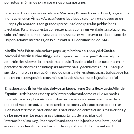
por estos fenómenos extremos en los próximos años.
Los casos de crímenes ocurridos en Mariana y Brumadinho en Brasil, las grandes
inundaciones en África y Asia, así como las olas de calor extremo y sequías en
Europa y la Amazonía son grandes preocupaciones para las poblaciones
afectadas. Para mitigar estas consecuencias y construir verdaderas soluciones,
solo será posible con nuevos paradigmas sociales y un mayor protagonismo de
las poblaciones afectadas, en lo que confía la Coordinación del MAR.
Marilin Peña Pérez,
educadora popular, miembro del MAR y del
Centro
Memorial Martin Luther King
, destaca que el hecho de que Cuba sea el país
anfitrión de este evento pone de manifiesto “la solidaridad internacional en un
presente de enormes desafíos para nuestro país” y demuestra que Cuba sigue
siendo un faro de inspiración revolucionaria y de resistencia para todos aquellos
que creen que es posible construir sociedades basadas en la justicia social.
En palabras de
Érika Mendes de Mozambique, Irene González y Lucía Aller de
España:
Participar en este espacio intercontinental como es el MAR nos ha
formado mucho y también nos ha hecho crecer como movimiento desde la
perspectiva de organizar un encuentro europeo y africano para conocer las
luchas del territorio, partiendo de la participación colectiva de la masa crítica y
de los movimientos populares y la importancia de la solidaridad
internacionalista. Seguimos movilizándonos por la justicia ambiental, social,
económica, climática y la soberanía de los pueblos. ¡La lucha continúa!