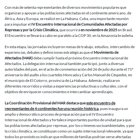
Afectados
de
Con más de setenta representantes de diversos movimientos populares que
4
organizan y apoyan a las poblaciones afectadas en el continente americano, de
continente
África, Asia y Europa, se realizó en La Habana, Cuba, una importante reunión
deciden
para impulsar el
IV Encuentro Internacional de Comunidades Afectadas por
construir
Represas y por la Crisis Climática,
que ocurrirá
en noviembre de 2025
en Brasil.
el
El Encuentro se llevará a cabo en paralelo a la COP 30, en la Amazonía brasileña.
IV
Encuentro
En esta etapa, las jornadas incluyeron mesas de trabajo, estudios, intercambio de
Internacio
experiencias, debates y definiciones estratégicas que el
Movimiento de
de
Afectados (MAR)
debe cumplir hasta el próximo Encuentro Internacional de
Comunida
Afectados. La delegación internacional también participó, junto a diversas
Afectadas
autoridades del país, en el acto de conmemoración del 26 de julio durante el 71°
por
aniversario del asalto a los cuarteles Moncada y Carlos Manuel de Céspedes, en
Represas
el municipio de El Cotorro, provincia de La Habana. Además, realizaron
y
diferentes recorridos y visitas a experiencias productivas y culturales, con el
Crisis
objetivo de enriquecer conocimientos e intercambiar aprendizajes.
Climática
La
Coordinación Provisional del MAR destaca que
este encuentro de
representantes de 4 continentes fue una reunión histórica
,
pues inaugura un
amplio y democrático proceso de preparación para el IV Encuentro
Internacional de Afectados y fortalece importantes puntos de unidad para que
las poblaciones afectadas por represas, por los crímenes socioambientales, y por
la crisis climática, se constituyan como un sujeto internacional relevante, ya que
todos los pronósticos indican que millones de familias podrían verse afectadas