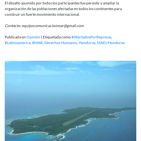
El desafío asumido por todos los participantes fue persistir y ampliar la
organización de las poblaciones afectadas en todos los continentes para
construir un fuerte movimiento internacional.
Contacto: equipocomunicacionmar@gmail.com
Publicada en
Opinión
|
Etiquetada como
#AfectadosPorRepresas
,
#Latinoamerica
,
#MAR
,
Derechos Humanos
,
Honduras
,
MADJ Honduras