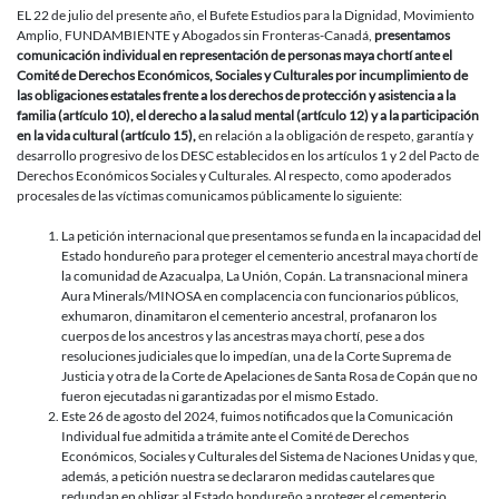
contra
EL 22 de julio del presente año, el Bufete Estudios para la Dignidad, Movimiento
el
Amplio, FUNDAMBIENTE y Abogados sin Fronteras-Canadá,
presentamos
Estado
comunicación individual en representación de personas maya chortí ante el
de
Comité de Derechos Económicos, Sociales y Culturales por incumplimiento de
Honduras
las obligaciones estatales frente a los derechos de protección y asistencia a la
ante
familia (artículo 10), el derecho a la salud mental (artículo 12) y a la participación
el
en la vida cultural (artículo 15),
en relación a la obligación de respeto, garantía y
Comité
desarrollo progresivo de los DESC establecidos en los artículos 1 y 2 del Pacto de
de
Derechos Económicos Sociales y Culturales. Al respecto, como apoderados
Derechos
procesales de las víctimas comunicamos públicamente lo siguiente:
Económico
Sociales
La petición internacional que presentamos se funda en la incapacidad del
y
Estado hondureño para proteger el cementerio ancestral maya chortí de
Culturales
la comunidad de Azacualpa, La Unión, Copán. La transnacional minera
para
Aura Minerals/MINOSA en complacencia con funcionarios públicos,
procurar
exhumaron, dinamitaron el cementerio ancestral, profanaron los
el
cuerpos de los ancestros y las ancestras maya chortí, pese a dos
respeto
resoluciones judiciales que lo impedían, una de la Corte Suprema de
a
Justicia y otra de la Corte de Apelaciones de Santa Rosa de Copán que no
los
fueron ejecutadas ni garantizadas por el mismo Estado.
derechos
Este 26 de agosto del 2024, fuimos notificados que la Comunicación
y
Individual fue admitida a trámite ante el Comité de Derechos
dignidad
Económicos, Sociales y Culturales del Sistema de Naciones Unidas y que,
del
además, a petición nuestra se declararon medidas cautelares que
pueblo
redundan en obligar al Estado hondureño a proteger el cementerio