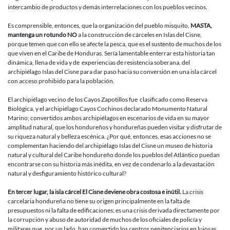
intercambio de productos y demás interrelaciones con los pueblos vecinos.
Es comprensible, entonces, que la organización del pueblo misquito,
MASTA,
mantenga un rotundo NO
a la construcción de cárceles en Islas del Cisne,
porque temen que con ello se afecte la pesca, que es el sustento de muchos de los
que viven en el Caribe de Honduras. Sería lamentable enterrar esta historia tan
dinámica, llena de vida y de experiencias de resistencia soberana, del
archipiélago Islas del Cisne para dar paso hacia su conversión en una isla cárcel
con acceso prohibido para la población.
El archipiélago vecino de los Cayos Zapotillos fue clasificado como Reserva
Biológica, y el archipiélago Cayos Cochinos declarado Monumento Natural
Marino; convertidos ambos archipiélagos en escenarios de vida en su mayor
amplitud natural, que los hondureños y hondureñas pueden visitar y disfrutar de
su riqueza natural y belleza escénica. ¿Por qué, entonces, esas acciones no se
complementan haciendo del archipiélago Islas del Cisne un museo de historia
natural y cultural del Caribe hondureño donde los pueblos del Atlántico puedan
encontrarse con su historia más inédita, en vez de condenarlo a la devastación
natural y desfiguramiento histórico cultural?
En tercer lugar, la isla cárcel El Cisne deviene obra costosa e inútil
.
La crisis
carcelaria hondureña no tiene su origen principalmente en la falta de
presupuestos ni la falta de edificaciones; es una crisis derivada directamente por
la corrupción y abuso de autoridad de muchos de los oficiales de policía y
militares que, por un lado, han convertido los centros penitenciarios en lujosas