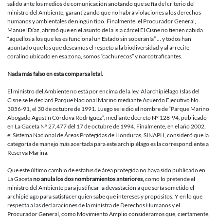
del
salido ante los medios de comunicación anotando que se fía del criterio del
Cisne
ministro del Ambiente, garantizando que no habrá violaciones a los derechos
humanos y ambientales de ningún tipo. Finalmente, el Procurador General,
Manuel Díaz, afirmó que en el asunto de la isla cárcel El Cisne no tienen cabida
“aquellos a los que les es funcional un Estado sin soberanía” … y todos han
apuntado que los que deseamos el respeto a la biodiversidad y al arrecife
coralino ubicado en esa zona, somos “cachurecos” y narcotraficantes.
Nada más falso en esta comparsa letal.
El ministro del Ambiente no está por encima de la ley. Al archipiélago Islas del
Cisne se le declaró Parque Nacional Marino mediante Acuerdo Ejecutivo No.
3056-91, el 30 de octubre de 1991. Luego se le dio el nombre de “Parque Marino
Abogado Agustín Córdova Rodríguez”, mediante decreto N° 128-94, publicado
en La Gaceta N° 27,477 del 17 de octubre de 1994. Finalmente, en el año 2002,
el Sistema Nacional de Áreas Protegidas de Honduras, SINAPH, consideró que la
categoría de manejo más acertada para este archipiélago es la correspondiente a
Reserva Marina.
Que este último cambio de estatus de área protegida no haya sido publicado en
La Gaceta
no anula los dos nombramientos anteriores,
como lo pretende el
ministro del Ambiente para justificar la devastación a que sería sometido el
archipiélago para satisfacer quien sabe qué intereses y propósitos. Y en lo que
respecta a las declaraciones de la ministra de Derechos Humanos y el
Procurador General, como Movimiento Amplio consideramos que, ciertamente,