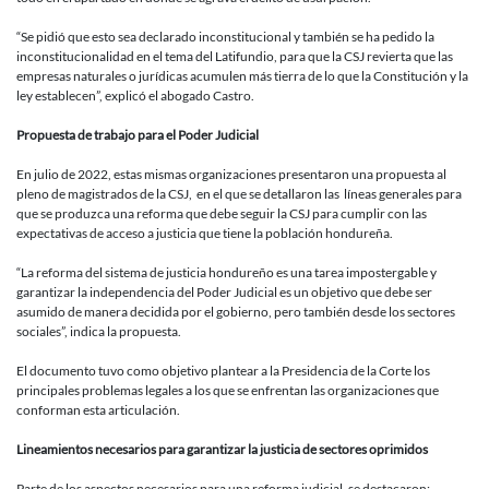
“Se pidió que esto sea declarado inconstitucional y también se ha pedido la
inconstitucionalidad en el tema del Latifundio, para que la CSJ revierta que las
empresas naturales o jurídicas acumulen más tierra de lo que la Constitución y la
ley establecen”, explicó el abogado Castro.
Propuesta de trabajo para el Poder Judicial
En julio de 2022, estas mismas organizaciones presentaron una propuesta al
pleno de magistrados de la CSJ, en el que se detallaron las líneas generales para
que se produzca una reforma que debe seguir la CSJ para cumplir con las
expectativas de acceso a justicia que tiene la población hondureña.
“La reforma del sistema de justicia hondureño es una tarea impostergable y
garantizar la independencia del Poder Judicial es un objetivo que debe ser
asumido de manera decidida por el gobierno, pero también desde los sectores
sociales”, indica la propuesta.
El documento tuvo como objetivo plantear a la Presidencia de la Corte los
principales problemas legales a los que se enfrentan las organizaciones que
conforman esta articulación.
Lineamientos necesarios para garantizar la justicia de sectores oprimidos
Parte de los aspectos necesarios para una reforma judicial, se destacaron: