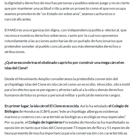
la dignidad y derechos de muchas personas y pueblos está en juego y no es cierto
que por mantener una actitud crítica ante un proyecto como el que nos ocupa
seamos promotores de “un Estado sin soberanía”, seamos cachurecos o
narcotraficantes.
El MADJ es una organización digna, con independencia política- electoral, que
reconoce nuestros derechos soberanos, razón por la cual nos oponemos
rotundamente a las acciones autoritarias de un puñado de funcionarios que
pretenden someter al pueblo conculcando sus más elementales derechos y
atribuciones.
¿Qué se esconde tras el obstinado capricho por construir una mega cárcel en
Islas del Cisne?
Desde el Movimiento Amplio consideramos la pretendida conversión del
archipiélago Islas del Cisne en isla cárcel como un ecocidio, etnocidio, obra inútil
para los efectos que se persiguen y afrenta radical a la vida y demás derechos
humanos de futuros presos y personal militar y policial de menores rangos.
En primer lugar, la isla cárcel El Cisne es ecocida
. Así lo ha señalado
el Colegio de
Biólogos
de Honduras (CBH) pues “este archipiélago alberga ecosistemas
marinos y costeros con características biológicas y ecológicas muy especiales”.
Por su parte, el
Colegio de Ingenieros
Forestales de Honduras ha manifestado su
oposición en tanto que Islas del Cisne posee 73 especies de flora y 51 especies de
fauna presente de mucha importancia para la conservación con características