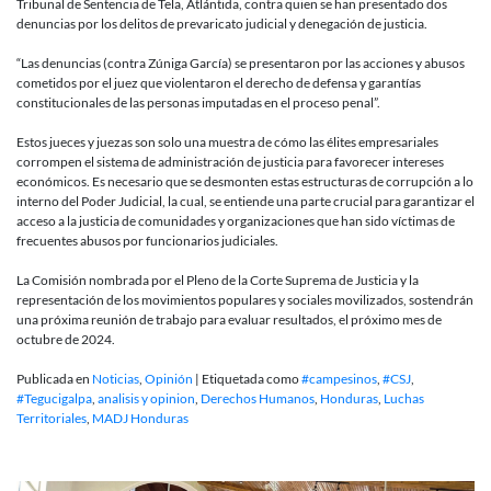
Tribunal de Sentencia de Tela, Atlántida, contra quien se han presentado dos
denuncias por los delitos de prevaricato judicial y denegación de justicia.
“Las denuncias (contra Zúniga García) se presentaron por las acciones y abusos
cometidos por el juez que violentaron el derecho de defensa y garantías
constitucionales de las personas imputadas en el proceso penal”.
Estos jueces y juezas son solo una muestra de cómo las élites empresariales
corrompen el sistema de administración de justicia para favorecer intereses
económicos. Es necesario que se desmonten estas estructuras de corrupción a lo
interno del Poder Judicial, la cual, se entiende una parte crucial para garantizar el
acceso a la justicia de comunidades y organizaciones que han sido víctimas de
frecuentes abusos por funcionarios judiciales.
La Comisión nombrada por el Pleno de la Corte Suprema de Justicia y la
representación de los movimientos populares y sociales movilizados, sostendrán
una próxima reunión de trabajo para evaluar resultados, el próximo mes de
octubre de 2024.
Publicada en
Noticias
,
Opinión
|
Etiquetada como
#campesinos
,
#CSJ
,
#Tegucigalpa
,
analisis y opinion
,
Derechos Humanos
,
Honduras
,
Luchas
Territoriales
,
MADJ Honduras