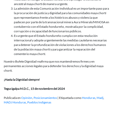
maya
ancestral maya chortí de manera urgente.
chortí
La admisión de esta Comunicación Individual es un importante paso para
de
la procuración de justicia y dignidad para las comunidades maya chortí
Azacualpa
que representamos frente a los históricos abusos y violencia que
padecen por parte de la transnacional minera Aura Minerals/MINOSA en
contubernio con el Estado hondureño, mostrada por la complicidad,
corrupción o incapacidad de funcionarios públicos.
Es urgente que el Estado hondureño cumpla con esta resolución
internacional y adopte urgentemente las medidas cautelares necesarias
para detener la profundización de violaciones a los derechos humanos
de la población maya chortí y para garantizar la reparación del
cementerio maya chortí.
Nuestro Bufete Dignidad reafirma que nos mantendremos firmes y en
permanentes acciones legales para defender los derechos y la dignidad maya
chortí.
¡Hasta la Dignidad siempre!
Tegucigalpa M.D.C., 15 de noviembre del 2024
Publicada en
Opinión
,
Posicionamientos
|
Etiquetada como
Honduras
,
Madj
,
MADJ Honduras
,
Pueblos Indigenas