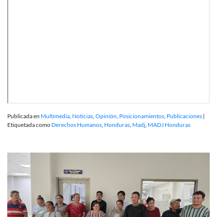
Publicada en
Multimedia
,
Noticias
,
Opinión
,
Posicionamientos
,
Publicaciones
|
Etiquetada como
Derechos Humanos
,
Honduras
,
Madj
,
MADJ Honduras