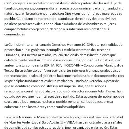
Católica, ejercía su profetismo social al estilo del carpintero de Nazaret. Hijo de
familias campesinas, comprendía la necesaria comunión entre la humanidad y la
naturaleza, en la cual se encontraba con Dios y con los hombres y mujeres de su
pueblo. Ciudadano comprometido, asumió sus derechos y deberes civiles y
políticos para hacer valer la condición ciudadana de los hombres y mujeres
comprometidos con ejercer el derecho a la soberanía ambiental de sus
comunidades.
La Comisión Interamericana de Derechos Humanos (CIDH), otorgó medidas de
protección que el gobierno incumplió. Desde la secretaría de Derechos
Humanos, las Fuerzas Armadas, Policía Nacional y demás instituciones que
colateralmente resultan inmiscuidas en los asuntos por los que luchaba el líder
ambientalista, como ser la SERNA, ICF, IHGEOMIN y Corporación Municipal de
Tocoa. En su esfuerzo por favorecer a ciertos intereses transnacionales y a sus
representantes locales, el gobierno ha demostrado una falta de compromiso con
los principios fundamentales de un verdadero Estado de Derecho. A pesar de
que se identifican como socialistas y antiimperialistas, en situaciones
relacionadas con el narcotráfico y la colusión de actores como Adán Funes, han
optado por proteger los intereses de su partido. Estas acciones del gobierno, que
se alejan de las promesas hechas al pueblo, generan serias dudas sobre su
coherencia con los valores y compromisos adquiridos.
La Policía Nacional, el Ministerio Público de Tocoa, fuerzas Armadas y la Unidad
de Muertes Violentas del Bajo Aguán (UMVIBA) han demostrado claras señales
de complicidad con las estructuras del crimen organizado en la región. Estas