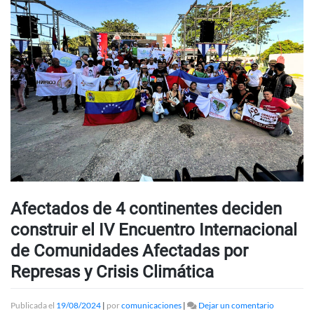
Afectados de 4 continentes deciden
construir el IV Encuentro Internacional
de Comunidades Afectadas por
Represas y Crisis Climática
en
Publicada el
19/08/2024
|
por
comunicaciones
|
Dejar un comentario