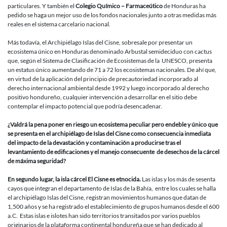
particulares. Y también el
Colegio Químico – Farmaceútico
de Honduras ha
pedido se haga un mejor uso de los fondos nacionales junto a otras medidas más
reales en el sistema carcelario nacional.
Más todavía, el Archipiélago Islas del Cisne, sobresale por presentar un
ecosistema único en Honduras denominado Arbustal semideciduo con cactus
que, según el Sistema de Clasificación de Ecosistemas de la UNESCO, presenta
un estatus único aumentando de 71 a 72 los ecosistemas nacionales. De ahí que,
en virtud de la aplicación del principio de precautoriedad incorporado al
derecho internacional ambiental desde 1992 y luego incorporado al derecho
positivo hondureño, cualquier intervención a desarrollar en el sitio debe
contemplar el impacto potencial que podría desencadenar.
¿Valdrá la pena poner en riesgo un ecosistema peculiar pero endeble y único que
se presenta en el archipiélago de Islas del Cisne como consecuencia inmediata
del impacto de la devastación y contaminación a producirse tras el
levantamiento de edificaciones y el manejo consecuente de desechos de la cárcel
de máxima seguridad?
En segundo lugar, la isla cárcel El Cisne es etnocida
.
Las islas y los más de sesenta
cayos que integran el departamento de Islas de la Bahía, entre los cuales se halla
el archipiélago Islas del Cisne, registran movimientos humanos que datan de
1,500 años y se ha registrado el establecimiento de grupos humanos desde el 600
a.C. Estas islas e islotes han sido territorios transitados por varios pueblos
originarios de la plataforma continental hondureña que se han dedicado al