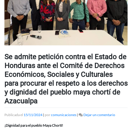
Se admite petición contra el Estado de
Honduras ante el Comité de Derechos
Económicos, Sociales y Culturales
para procurar el respeto a los derechos
y dignidad del pueblo maya chortí de
Azacualpa
en
Publicada el
15/11/2024
|
por
comunicaciones
|
Dejar un comentario
Se
admite
¡Dignidad para el pueblo Maya Chortí!
petición