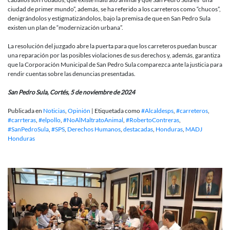
ciudad de primer mundo”, además, se ha referido a los carreteros como “chucos”,
denigrándolos y estigmatizándolos, bajo la premisa de que en San Pedro Sula
existen un plan de “modernización urbana”.
La resolución del juzgado abre la puerta para que los carreteros puedan buscar
una reparación por las posibles violaciones de sus derechos y, además, garantiza
que la Corporación Municipal de San Pedro Sula comparezca ante la justicia para
rendir cuentas sobre las denuncias presentadas.
San Pedro Sula, Cortés, 5 de noviembre de 2024
Publicada en
Noticias
,
Opinión
|
Etiquetada como
#Alcaldesps
,
#carreteros
,
#carrteras
,
#elpollo
,
#NoAlMaltratoAnimal
,
#RobertoContreras
,
#SanPedroSula
,
#SPS
,
Derechos Humanos
,
destacadas
,
Honduras
,
MADJ
Honduras