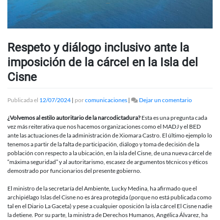
Respeto y diálogo inclusivo ante la
imposición de la cárcel en la Isla del
Cisne
en
Publicada el
12/07/2024
|
por
comunicaciones
|
Dejar un comentario
Respeto
y
¿Volvemos al estilo autoritario de la narcodictadura?
Esta es una pregunta cada
diálogo
vez más reiterativa que nos hacemos organizaciones como el MADJ y el BED
inclusivo
ante las actuaciones de la administración de Xiomara Castro. El último ejemplo lo
ante
tenemos a partir de la falta de participación, diálogo y toma de decisión de la
la
población con respecto a la ubicación, en la isla del Cisne, de una nueva cárcel de
imposición
“máxima seguridad” y al autoritarismo, escasez de argumentos técnicos y éticos
de
demostrado por funcionarios del presente gobierno.
la
cárcel
El ministro de la secretaría del Ambiente, Lucky Medina, ha afirmado que el
en
archipiélago Islas del Cisne no es área protegida (porque no está publicada como
la
tal en el Diario La Gaceta) y pese a cualquier oposición la isla cárcel El Cisne nadie
Isla
la detiene. Por su parte, la ministra de Derechos Humanos, Angélica Álvarez, ha