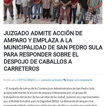
JUZGADO ADMITE ACCIÓN DE
AMPARO Y EMPLAZA A LA
MUNICIPALIDAD DE SAN PEDRO SULA
PARA RESPONDER SOBRE EL
DESPOJO DE CABALLOS A
CARRETEROS
en
Publicada el
07/11/2024
|
por
comunicaciones
|
Dejar un comentario
JUZGADO
ADMITE
– El Juzgado de Letras de lo Contencioso Administrativo de San Pedro Sula
ACCIÓN
aceptó este martes la acción de amparo interpuesta por un grupo de
DE
trabajadores del sector de las carretas de la ciudad, quienes son representados
AMPARO
por el Bufete Estudios para la Dignidad (BED). La demanda de amparo fue
Y
presentada debido al despojo arbitrario de caballos y carretas por parte de la