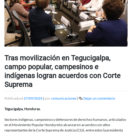
Tras movilización en Tegucigalpa,
campo popular, campesinos e
indígenas logran acuerdos con Corte
Suprema
en
Publicada el
27/09/2024
|
por
comunicaciones
|
Dejar un comentario
Tras
movilizaci
Tegucigalpa, Honduras.
en
Tegucigalp
Sectores indígenas, campesinos y defensores de derechos humanos, articulados
campo
en el Movimiento Popular Hondureño alcanzaron acuerdos con altos
popular,
representantes de la Corte Suprema de Justicia (CSJ), entre estos la presidenta