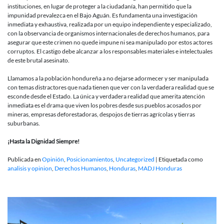
instituciones, en lugar de proteger a la ciudadanía, han permitido que la
impunidad prevalezca en el Bajo Aguán. Es fundamenta una investigación
inmediata y exhaustiva, realizada por un equipo independiente y especializado,
con la observancia de organismos internacionales de derechos humanos, para
asegurar que este crimen no quede impune ni sea manipulado por estos actores
corruptos. El castigo debe alcanzar a los responsables materiales e intelectuales
de este brutal asesinato.
Llamamos a la población hondureña a no dejarse adormecer y ser manipulada
con temas distractores que nada tienen que ver con la verdadera realidad que se
esconde desde el Estado. La única y verdadera realidad que amerita atención
inmediata es el drama que viven los pobres desde sus pueblos acosados por
mineras, empresas deforestadoras, despojos de tierras agrícolas y tierras
suburbanas.
¡Hasta la Dignidad Siempre!
Publicada en
Opinión
,
Posicionamientos
,
Uncategorized
|
Etiquetada como
analisis y opinion
,
Derechos Humanos
,
Honduras
,
MADJ Honduras