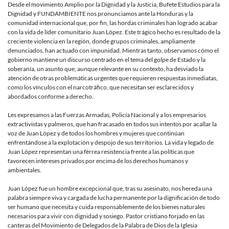
INFAMIA
Desde el movimiento Amplio por la Dignidad y la Justicia, Bufete Estudios para la
HIERE
Dignidad y FUNDAMBIENTE nos pronunciamos ante la Honduras y la
A
comunidad internacional que, por fin, las hordas criminales han logrado acabar
LOS
con la vida de líder comunitario Juan López. Este trágico hecho es resultado de la
HOMBRE
creciente violencia en la región, donde grupos criminales, ampliamente
QUE
denunciados, han actuado con impunidad. Mientras tanto, observamos cómo el
LUCHAN
gobierno mantiene un discurso centrado en el tema del golpe de Estado y la
soberanía, un asunto que, aunque relevante en su contexto, ha desviado la
atención de otras problemáticas urgentes que requieren respuestas inmediatas,
como los vínculos con el narcotráfico, que necesitan ser esclarecidos y
abordados conforme a derecho.
Les expresamos a las Fuerzas Armadas, Policía Nacional y a los empresarios
extractivistas y palmeros, que han fracasado en todos sus intentos por acallar la
voz de Juan López y de todos los hombres y mujeres que continúan
enfrentándose a la explotación y despojo de sus territorios. La vida y legado de
Juan López representan una férrea resistencia frente a las políticas que
favorecen intereses privados por encima de los derechos humanos y
ambientales.
Juan López fue un hombre excepcional que, tras su asesinato, nos hereda una
palabra siempre viva y cargada de lucha permanente por la dignificación de todo
ser humano que necesita y cuida responsablemente de los bienes naturales
necesarios para vivir con dignidad y sosiego. Pastor cristiano forjado en las
canteras del Movimiento de Delegados de la Palabra de Dios de la Iglesia