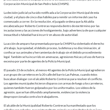
EMPLAZA
Corporación Municipal de San Pedro Sula (CMSPS).
A
LA
La decisión judicial ya ha sido notificada a la Corporación Municipal de esta
MUNICIP
ciudad, y el plazo de cinco días hábiles para remitir un informe del caso ha
DE
comenzado a correr. En la resolución, el juzgado ordena que la Alcaldía
SAN
encabezada por Roberto Contreras responda dentro de ese término por las
PEDRO
incautaciones y las acciones de hostigamiento, bajo advertencia de que cualquier
SULA
inexactitud o falsedad hará incurrir en abuso de autoridad.
PARA
RESPOND
La acción de amparo fue presentada porque la CMSPS ha violentado el derecho
SOBRE
al trabajo, la propiedad, el debido proceso, la defensa y no discriminación, al
EL
confiscar sus animales y herramientas de trabajo sin el debido procedimiento
DESPOJO
legal. También se ha incurrido en amenazas, agresiones físicas y el uso de fuerza
DE
excesiva por parte de agentes de la Policía Municipal.
CABALLO
A
El pasado 23 de octubre, al menos 40 agentes de la Policía Municipal agredieron
CARRETE
a un grupo de carreteros en la 20 calle del barrio Las Palmas, cuando éstos
buscaban dialogar con el alcalde Roberto Contreras para resolver el conflicto.
Los agentes municipales hicieron disparos con armas de fuego a los carreteros,
quienes también fueron golpeados por los uniformados. Los videos de la
agresión, que se han difundido ampliamente, evidencian la violencia
desproporcionada contra los trabajadores.
El alcalde de la Municipalidad Roberto Contreras ha manifestado que los
caballos son robados, que existe maltrato animal y que San Pedro Sula es “una