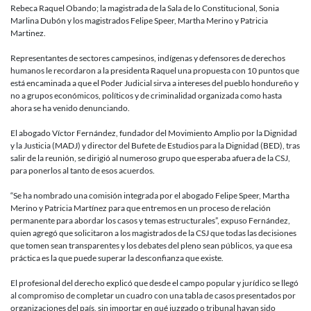
campesino
Rebeca Raquel Obando; la magistrada de la Sala de lo Constitucional, Sonia
e
Marlina Dubón y los magistrados Felipe Speer, Martha Merino y Patricia
indígenas
Martinez.
logran
acuerdos
Representantes de sectores campesinos, indígenas y defensores de derechos
con
humanos le recordaron a la presidenta Raquel una propuesta con 10 puntos que
Corte
está encaminada a que el Poder Judicial sirva a intereses del pueblo hondureño y
Suprema
no a grupos económicos, políticos y de criminalidad organizada como hasta
ahora se ha venido denunciando.
El abogado Víctor Fernández, fundador del Movimiento Amplio por la Dignidad
y la Justicia (MADJ) y director del Bufete de Estudios para la Dignidad (BED), tras
salir de la reunión, se dirigió al numeroso grupo que esperaba afuera de la CSJ,
para ponerlos al tanto de esos acuerdos.
“Se ha nombrado una comisión integrada por el abogado Felipe Speer, Martha
Merino y Patricia Martínez para que entremos en un proceso de relación
permanente para abordar los casos y temas estructurales”, expuso Fernández,
quien agregó que solicitaron a los magistrados de la CSJ que todas las decisiones
que tomen sean transparentes y los debates del pleno sean públicos, ya que esa
práctica es la que puede superar la desconfianza que existe.
El profesional del derecho explicó que desde el campo popular y jurídico se llegó
al compromiso de completar un cuadro con una tabla de casos presentados por
organizaciones del país, sin importar en qué juzgado o tribunal hayan sido