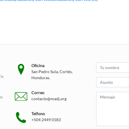
Oficina
San Pedro Sula, Cortés,
la
Honduras.
Correo
to
contacto@madj.org
Telfono
+504 2449 0183