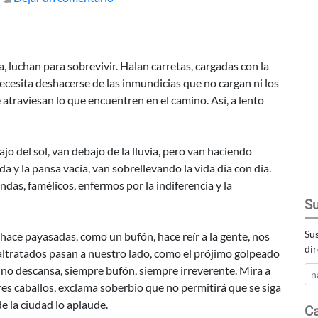
LA
MUERTE
DE
JESÚS
a, luchan para sobrevivir. Halan carretas, cargadas con la
EN
ecesita deshacerse de las inmundicias que no cargan ni los
NAVIDAD
 atraviesan lo que encuentren en el camino. Así, a lento
jo del sol, van debajo de la lluvia, pero van haciendo
a y la pansa vacía, van sobrellevando la vida día con día.
as, famélicos, enfermos por la indiferencia y la
Su
Sus
 hace payasadas, como un bufón, hace reír a la gente, nos
dir
maltratados pasan a nuestro lado, como el prójimo golpeado
ad no descansa, siempre bufón, siempre irreverente. Mira a
res caballos, exclama soberbio que no permitirá que se siga
e la ciudad lo aplaude.
Ca