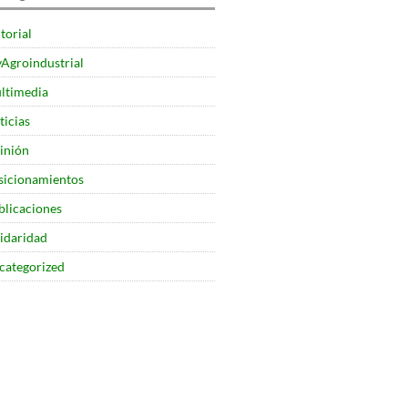
torial
yAgroindustrial
ltimedia
ticias
inión
sicionamientos
blicaciones
lidaridad
categorized