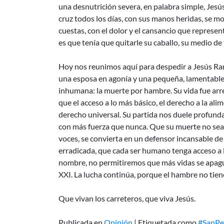
una desnutrición severa, en palabra simple, Jesú
cruz todos los días, con sus manos heridas, se mon
cuestas, con el dolor y el cansancio que represent
es que tenía que quitarle su caballo, su medio de
Hoy nos reunimos aquí para despedir a Jesús Ram
una esposa en agonía y una pequeña, lamentableme
inhumana: la muerte por hambre. Su vida fue arre
que el acceso a lo más básico, el derecho a la ali
derecho universal. Su partida nos duele profund
con más fuerza que nunca. Que su muerte no sea
voces, se convierta en un defensor incansable d
erradicada, que cada ser humano tenga acceso a l
nombre, no permitiremos que más vidas se apague
XXI. La lucha continúa, porque el hambre no tien
Que vivan los carreteros, que viva Jesús.
Publicada en
Opinión
|
Etiquetada como
#SanPe