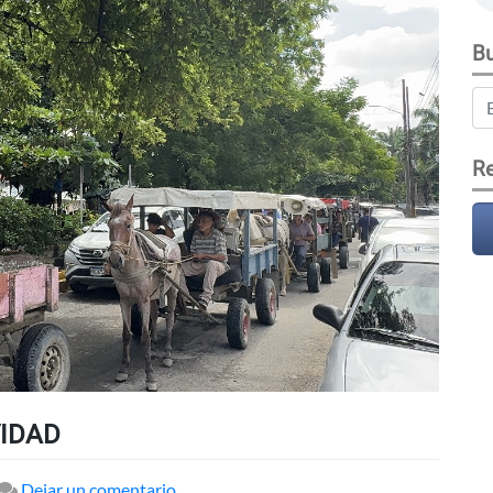
Bu
Re
VIDAD
en
Dejar un comentario