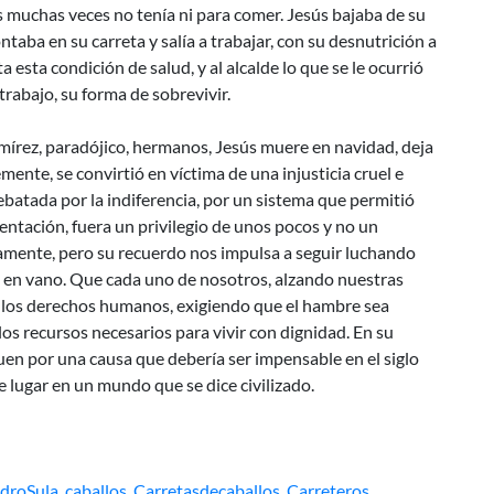
s muchas veces no tenía ni para comer. Jesús bajaba de su
taba en su carreta y salía a trabajar, con su desnutrición a
a esta condición de salud, y al alcalde lo que se le ocurrió
 trabajo, su forma de sobrevivir.
írez, paradójico, hermanos, Jesús muere en navidad, deja
nte, se convirtió en víctima de una injusticia cruel e
batada por la indiferencia, por un sistema que permitió
mentación, fuera un privilegio de unos pocos y no un
amente, pero su recuerdo nos impulsa a seguir luchando
 en vano. Que cada uno de nosotros, alzando nuestras
e los derechos humanos, exigiendo que el hambre sea
os recursos necesarios para vivir con dignidad. En su
n por una causa que debería ser impensable en el siglo
e lugar en un mundo que se dice civilizado.
droSula
,
caballos
,
Carretasdecaballos
,
Carreteros
,