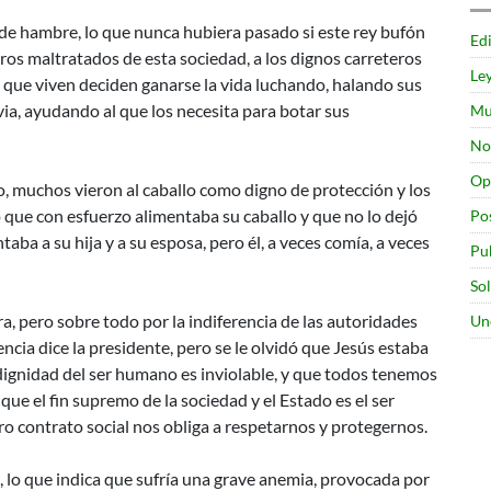
 de hambre, lo que nunca hubiera pasado si este rey bufón
Edi
ros maltratados de esta sociedad, a los dignos carreteros
Le
o que viven deciden ganarse la vida luchando, halando sus
luvia, ayudando al que los necesita para botar sus
Mu
No
Op
lo, muchos vieron al caballo como digno de protección y los
o que con esfuerzo alimentaba su caballo y que no lo dejó
Po
ba a su hija y a su esposa, pero él, a veces comía, a veces
Pu
So
ra, pero sobre todo por la indiferencia de las autoridades
Un
encia dice la presidente, pero se le olvidó que Jesús estaba
a dignidad del ser humano es inviolable, y que todos tenemos
 que el fin supremo de la sociedad y el Estado es el ser
o contrato social nos obliga a respetarnos y protegernos.
 lo que indica que sufría una grave anemia, provocada por