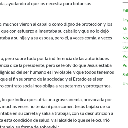
luvia, ayudando al que los necesita para botar sus
Edi
Le
lo, muchos vieron al caballo como digno de protección y los
Mu
o que con esfuerzo alimentaba su caballo y que no lo dejó
ba a su hija y a su esposa, pero él, a veces comía, a veces
No
Op
Po
ra, pero sobre todo por la indiferencia de las autoridades
encia dice la presidente, pero se le olvidó que Jesús estaba
Pu
a dignidad del ser humano es inviolable, y que todos tenemos
So
 que el fin supremo de la sociedad y el Estado es el ser
Un
o contrato social nos obliga a respetarnos y protegernos.
 lo que indica que sufría una grave anemia, provocada por
s muchas veces no tenía ni para comer. Jesús bajaba de su
taba en su carreta y salía a trabajar, con su desnutrición a
a esta condición de salud, y al alcalde lo que se le ocurrió
 trabajo, su forma de sobrevivir.