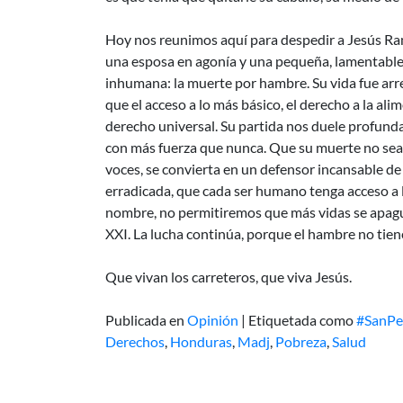
Hoy nos reunimos aquí para despedir a Jesús Ram
una esposa en agonía y una pequeña, lamentableme
inhumana: la muerte por hambre. Su vida fue arre
que el acceso a lo más básico, el derecho a la ali
derecho universal. Su partida nos duele profund
con más fuerza que nunca. Que su muerte no sea
voces, se convierta en un defensor incansable d
erradicada, que cada ser humano tenga acceso a l
nombre, no permitiremos que más vidas se apague
XXI. La lucha continúa, porque el hambre no tien
Que vivan los carreteros, que viva Jesús.
Publicada en
Opinión
|
Etiquetada como
#SanPe
Derechos
,
Honduras
,
Madj
,
Pobreza
,
Salud