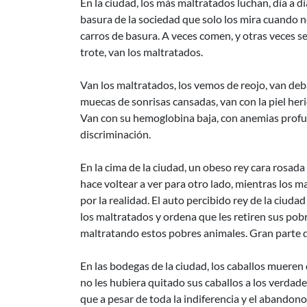
En la ciudad, los más maltratados luchan, día a dí
basura de la sociedad que solo los mira cuando n
carros de basura. A veces comen, y otras veces se
trote, van los maltratados.
Van los maltratados, los vemos de reojo, van deba
muecas de sonrisas cansadas, van con la piel herid
Van con su hemoglobina baja, con anemias profund
discriminación.
En la cima de la ciudad, un obeso rey cara rosada
hace voltear a ver para otro lado, mientras los 
por la realidad. El auto percibido rey de la ciud
los maltratados y ordena que les retiren sus pob
maltratando estos pobres animales. Gran parte d
En las bodegas de la ciudad, los caballos mueren
no les hubiera quitado sus caballos a los verdade
que a pesar de toda la indiferencia y el abandon