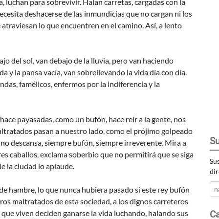
a, luchan para sobrevivir. Halan carretas, cargadas con la
ecesita deshacerse de las inmundicias que no cargan ni los
 atraviesan lo que encuentren en el camino. Así, a lento
jo del sol, van debajo de la lluvia, pero van haciendo
a y la pansa vacía, van sobrellevando la vida día con día.
as, famélicos, enfermos por la indiferencia y la
 hace payasadas, como un bufón, hace reír a la gente, nos
maltratados pasan a nuestro lado, como el prójimo golpeado
Su
ad no descansa, siempre bufón, siempre irreverente. Mira a
res caballos, exclama soberbio que no permitirá que se siga
Sus
e la ciudad lo aplaude.
dir
 de hambre, lo que nunca hubiera pasado si este rey bufón
ros maltratados de esta sociedad, a los dignos carreteros
o que viven deciden ganarse la vida luchando, halando sus
Ca