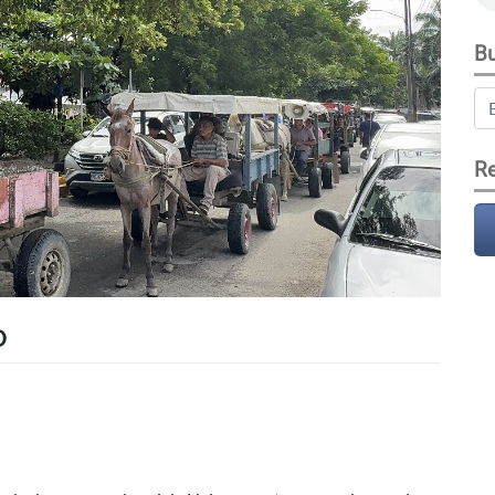
Bu
Re
D