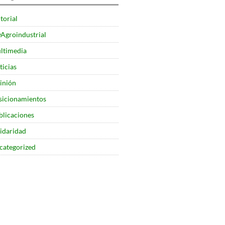
torial
yAgroindustrial
ltimedia
ticias
inión
sicionamientos
blicaciones
lidaridad
categorized