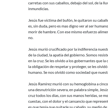
carretas con sus caballos, debajo del sol, de la l
inmundicias.
Jesús fue víctima del bufón, le quitaron su cabal
es, sin duda, pero es mas digno ver al ser human
morir de hambre. Con ese mismo esfuerzo alimenta
no.
Jesús murió crucificado por la indiferencia nuest
de la ciudad, la apatía del gobierno. Somos resist
en la cruz. Se les olvido a los gobernantes que l
la obligación de respetar y proteger, se les olvidó
humano. Se nos olvidó como sociedad que nuestr
Jesús Ramírez murió con su hemoglobina a cinco,
una desnutrición severa, en palabra simple, Jesú
cruz todos los días, con sus manos heridas, se mon
cuestas, con el dolor y el cansancio que represent
es que tenía que quitarle su caballo, su medio de