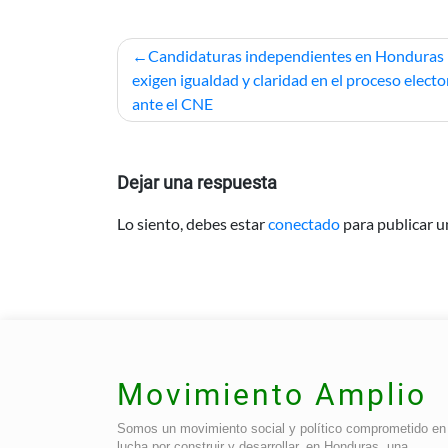
Navegación
Candidaturas independientes en Honduras
de
exigen igualdad y claridad en el proceso electo
ante el CNE
entradas
Dejar una respuesta
Lo siento, debes estar
conectado
para publicar u
Movimiento Amplio
Somos un movimiento social y político comprometido en 
lucha por construir y desarrollar, en Honduras, una