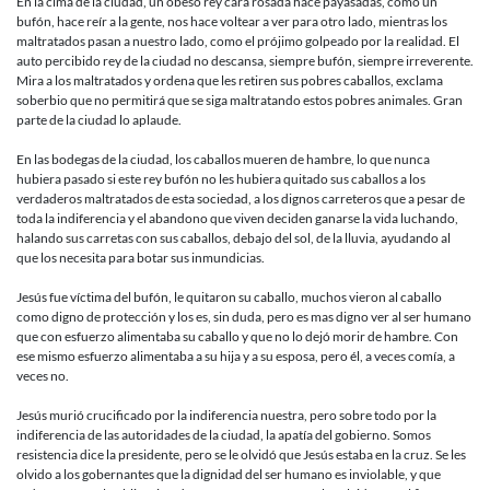
En la cima de la ciudad, un obeso rey cara rosada hace payasadas, como un
bufón, hace reír a la gente, nos hace voltear a ver para otro lado, mientras los
maltratados pasan a nuestro lado, como el prójimo golpeado por la realidad. El
auto percibido rey de la ciudad no descansa, siempre bufón, siempre irreverente.
Mira a los maltratados y ordena que les retiren sus pobres caballos, exclama
soberbio que no permitirá que se siga maltratando estos pobres animales. Gran
parte de la ciudad lo aplaude.
En las bodegas de la ciudad, los caballos mueren de hambre, lo que nunca
hubiera pasado si este rey bufón no les hubiera quitado sus caballos a los
verdaderos maltratados de esta sociedad, a los dignos carreteros que a pesar de
toda la indiferencia y el abandono que viven deciden ganarse la vida luchando,
halando sus carretas con sus caballos, debajo del sol, de la lluvia, ayudando al
que los necesita para botar sus inmundicias.
Jesús fue víctima del bufón, le quitaron su caballo, muchos vieron al caballo
como digno de protección y los es, sin duda, pero es mas digno ver al ser humano
que con esfuerzo alimentaba su caballo y que no lo dejó morir de hambre. Con
ese mismo esfuerzo alimentaba a su hija y a su esposa, pero él, a veces comía, a
veces no.
Jesús murió crucificado por la indiferencia nuestra, pero sobre todo por la
indiferencia de las autoridades de la ciudad, la apatía del gobierno. Somos
resistencia dice la presidente, pero se le olvidó que Jesús estaba en la cruz. Se les
olvido a los gobernantes que la dignidad del ser humano es inviolable, y que