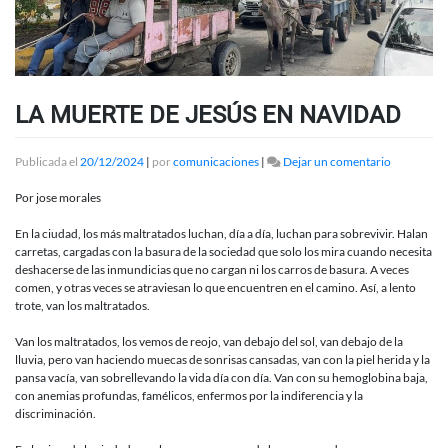
LA MUERTE DE JESÚS EN NAVIDAD
en
Publicada el
20/12/2024
|
por
comunicaciones
|
Dejar un comentario
LA
MUERTE
Por jose morales
DE
JESÚS
En la ciudad, los más maltratados luchan, día a día, luchan para sobrevivir. Halan
EN
carretas, cargadas con la basura de la sociedad que solo los mira cuando necesita
NAVIDAD
deshacerse de las inmundicias que no cargan ni los carros de basura. A veces
comen, y otras veces se atraviesan lo que encuentren en el camino. Así, a lento
trote, van los maltratados.
Van los maltratados, los vemos de reojo, van debajo del sol, van debajo de la
lluvia, pero van haciendo muecas de sonrisas cansadas, van con la piel herida y la
pansa vacía, van sobrellevando la vida día con día. Van con su hemoglobina baja,
con anemias profundas, famélicos, enfermos por la indiferencia y la
discriminación.