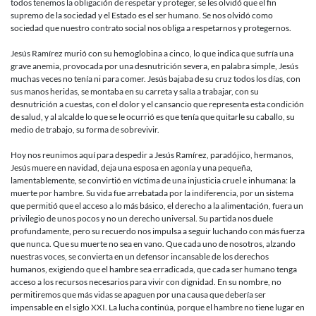
todos tenemos la obligación de respetar y proteger, se les olvidó que el fin
supremo de la sociedad y el Estado es el ser humano. Se nos olvidó como
sociedad que nuestro contrato social nos obliga a respetarnos y protegernos.
Jesús Ramírez murió con su hemoglobina a cinco, lo que indica que sufría una
grave anemia, provocada por una desnutrición severa, en palabra simple, Jesús
muchas veces no tenía ni para comer. Jesús bajaba de su cruz todos los días, con
sus manos heridas, se montaba en su carreta y salía a trabajar, con su
desnutrición a cuestas, con el dolor y el cansancio que representa esta condición
de salud, y al alcalde lo que se le ocurrió es que tenía que quitarle su caballo, su
medio de trabajo, su forma de sobrevivir.
Hoy nos reunimos aquí para despedir a Jesús Ramírez, paradójico, hermanos,
Jesús muere en navidad, deja una esposa en agonía y una pequeña,
lamentablemente, se convirtió en víctima de una injusticia cruel e inhumana: la
muerte por hambre. Su vida fue arrebatada por la indiferencia, por un sistema
que permitió que el acceso a lo más básico, el derecho a la alimentación, fuera un
privilegio de unos pocos y no un derecho universal. Su partida nos duele
profundamente, pero su recuerdo nos impulsa a seguir luchando con más fuerza
que nunca. Que su muerte no sea en vano. Que cada uno de nosotros, alzando
nuestras voces, se convierta en un defensor incansable de los derechos
humanos, exigiendo que el hambre sea erradicada, que cada ser humano tenga
acceso a los recursos necesarios para vivir con dignidad. En su nombre, no
permitiremos que más vidas se apaguen por una causa que debería ser
impensable en el siglo XXI. La lucha continúa, porque el hambre no tiene lugar en