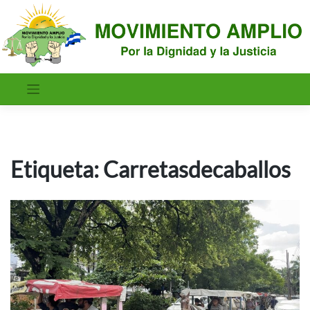
Saltar
al
contenido
Etiqueta:
Carretasdecaballos