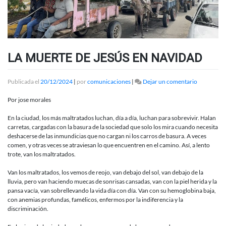
LA MUERTE DE JESÚS EN NAVIDAD
en
Publicada el
20/12/2024
|
por
comunicaciones
|
Dejar un comentario
LA
MUERTE
Por jose morales
DE
JESÚS
En la ciudad, los más maltratados luchan, día a día, luchan para sobrevivir. Halan
EN
carretas, cargadas con la basura de la sociedad que solo los mira cuando necesita
NAVIDAD
deshacerse de las inmundicias que no cargan ni los carros de basura. A veces
comen, y otras veces se atraviesan lo que encuentren en el camino. Así, a lento
trote, van los maltratados.
Van los maltratados, los vemos de reojo, van debajo del sol, van debajo de la
lluvia, pero van haciendo muecas de sonrisas cansadas, van con la piel herida y la
pansa vacía, van sobrellevando la vida día con día. Van con su hemoglobina baja,
con anemias profundas, famélicos, enfermos por la indiferencia y la
discriminación.