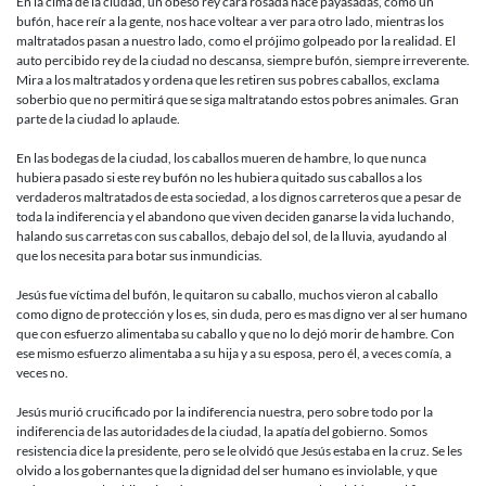
En la cima de la ciudad, un obeso rey cara rosada hace payasadas, como un
bufón, hace reír a la gente, nos hace voltear a ver para otro lado, mientras los
maltratados pasan a nuestro lado, como el prójimo golpeado por la realidad. El
auto percibido rey de la ciudad no descansa, siempre bufón, siempre irreverente.
Mira a los maltratados y ordena que les retiren sus pobres caballos, exclama
soberbio que no permitirá que se siga maltratando estos pobres animales. Gran
parte de la ciudad lo aplaude.
En las bodegas de la ciudad, los caballos mueren de hambre, lo que nunca
hubiera pasado si este rey bufón no les hubiera quitado sus caballos a los
verdaderos maltratados de esta sociedad, a los dignos carreteros que a pesar de
toda la indiferencia y el abandono que viven deciden ganarse la vida luchando,
halando sus carretas con sus caballos, debajo del sol, de la lluvia, ayudando al
que los necesita para botar sus inmundicias.
Jesús fue víctima del bufón, le quitaron su caballo, muchos vieron al caballo
como digno de protección y los es, sin duda, pero es mas digno ver al ser humano
que con esfuerzo alimentaba su caballo y que no lo dejó morir de hambre. Con
ese mismo esfuerzo alimentaba a su hija y a su esposa, pero él, a veces comía, a
veces no.
Jesús murió crucificado por la indiferencia nuestra, pero sobre todo por la
indiferencia de las autoridades de la ciudad, la apatía del gobierno. Somos
resistencia dice la presidente, pero se le olvidó que Jesús estaba en la cruz. Se les
olvido a los gobernantes que la dignidad del ser humano es inviolable, y que