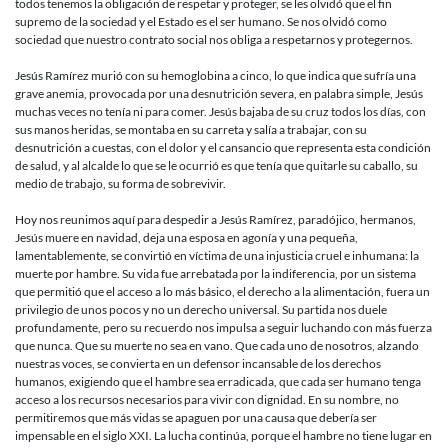
todos tenemos la obligación de respetar y proteger, se les olvidó que el fin
supremo de la sociedad y el Estado es el ser humano. Se nos olvidó como
sociedad que nuestro contrato social nos obliga a respetarnos y protegernos.
Jesús Ramírez murió con su hemoglobina a cinco, lo que indica que sufría una
grave anemia, provocada por una desnutrición severa, en palabra simple, Jesús
muchas veces no tenía ni para comer. Jesús bajaba de su cruz todos los días, con
sus manos heridas, se montaba en su carreta y salía a trabajar, con su
desnutrición a cuestas, con el dolor y el cansancio que representa esta condición
de salud, y al alcalde lo que se le ocurrió es que tenía que quitarle su caballo, su
medio de trabajo, su forma de sobrevivir.
Hoy nos reunimos aquí para despedir a Jesús Ramírez, paradójico, hermanos,
Jesús muere en navidad, deja una esposa en agonía y una pequeña,
lamentablemente, se convirtió en víctima de una injusticia cruel e inhumana: la
muerte por hambre. Su vida fue arrebatada por la indiferencia, por un sistema
que permitió que el acceso a lo más básico, el derecho a la alimentación, fuera un
privilegio de unos pocos y no un derecho universal. Su partida nos duele
profundamente, pero su recuerdo nos impulsa a seguir luchando con más fuerza
que nunca. Que su muerte no sea en vano. Que cada uno de nosotros, alzando
nuestras voces, se convierta en un defensor incansable de los derechos
humanos, exigiendo que el hambre sea erradicada, que cada ser humano tenga
acceso a los recursos necesarios para vivir con dignidad. En su nombre, no
permitiremos que más vidas se apaguen por una causa que debería ser
impensable en el siglo XXI. La lucha continúa, porque el hambre no tiene lugar en