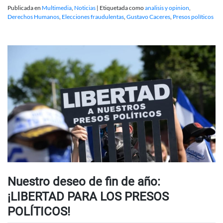
Publicada en
Multimedia
,
Noticias
|
Etiquetada como
analisis y opinion
,
Derechos Humanos
,
Elecciones fraudulentas
,
Gustavo Caceres
,
Presos políticos
Nuestro deseo de fin de año:
¡LIBERTAD PARA LOS PRESOS
POLÍTICOS!