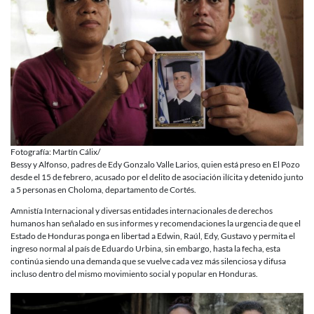
Fotografía: Martín Cálix/
Bessy y Alfonso, padres de Edy Gonzalo Valle Larios, quien está preso en El Pozo
desde el 15 de febrero, acusado por el delito de asociación ilícita y detenido junto
a 5 personas en Choloma, departamento de Cortés.
Amnistía Internacional y diversas entidades internacionales de derechos
humanos han señalado en sus informes y recomendaciones la urgencia de que el
Estado de Honduras ponga en libertad a Edwin, Raúl, Edy, Gustavo y permita el
ingreso normal al país de Eduardo Urbina, sin embargo, hasta la fecha, esta
continúa siendo una demanda que se vuelve cada vez más silenciosa y difusa
incluso dentro del mismo movimiento social y popular en Honduras.