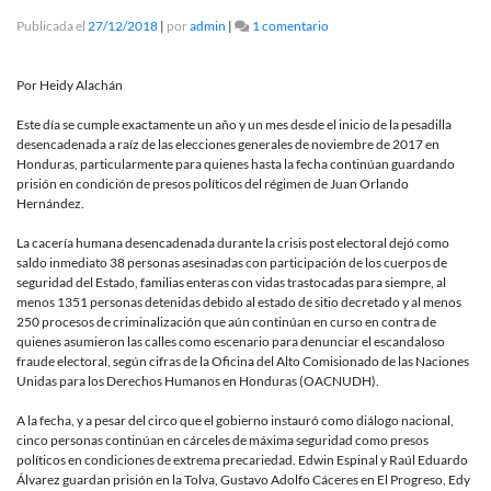
en
Publicada el
27/12/2018
|
por
admin
|
1 comentario
Nuestro
deseo
de
Por Heidy Alachán
fin
de
Este día se cumple exactamente un año y un mes desde el inicio de la pesadilla
año:
desencadenada a raíz de las elecciones generales de noviembre de 2017 en
¡LIBERTAD
Honduras, particularmente para quienes hasta la fecha continúan guardando
PARA
prisión en condición de presos políticos del régimen de Juan Orlando
LOS
Hernández.
PRESOS
POLÍTICOS!
La cacería humana desencadenada durante la crisis post electoral dejó como
saldo inmediato 38 personas asesinadas con participación de los cuerpos de
seguridad del Estado, familias enteras con vidas trastocadas para siempre, al
menos 1351 personas detenidas debido al estado de sitio decretado y al menos
250 procesos de criminalización que aún continúan en curso en contra de
quienes asumieron las calles como escenario para denunciar el escandaloso
fraude electoral, según cifras de la Oficina del Alto Comisionado de las Naciones
Unidas para los Derechos Humanos en Honduras (OACNUDH).
A la fecha, y a pesar del circo que el gobierno instauró como diálogo nacional,
cinco personas continúan en cárceles de máxima seguridad como presos
políticos en condiciones de extrema precariedad. Edwin Espinal y Raúl Eduardo
Álvarez guardan prisión en la Tolva, Gustavo Adolfo Cáceres en El Progreso, Edy