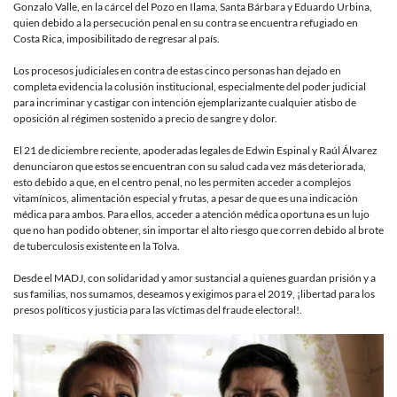
Gonzalo Valle, en la cárcel del Pozo en Ilama, Santa Bárbara y Eduardo Urbina,
quien debido a la persecución penal en su contra se encuentra refugiado en
Costa Rica, imposibilitado de regresar al país.
Los procesos judiciales en contra de estas cinco personas han dejado en
completa evidencia la colusión institucional, especialmente del poder judicial
para incriminar y castigar con intención ejemplarizante cualquier atisbo de
oposición al régimen sostenido a precio de sangre y dolor.
El 21 de diciembre reciente, apoderadas legales de Edwin Espinal y Raúl Álvarez
denunciaron que estos se encuentran con su salud cada vez más deteriorada,
esto debido a que, en el centro penal, no les permiten acceder a complejos
vitamínicos, alimentación especial y frutas, a pesar de que es una indicación
médica para ambos. Para ellos, acceder a atención médica oportuna es un lujo
que no han podido obtener, sin importar el alto riesgo que corren debido al brote
de tuberculosis existente en la Tolva.
Desde el MADJ, con solidaridad y amor sustancial a quienes guardan prisión y a
sus familias, nos sumamos, deseamos y exigimos para el 2019, ¡libertad para los
presos políticos y justicia para las víctimas del fraude electoral!.