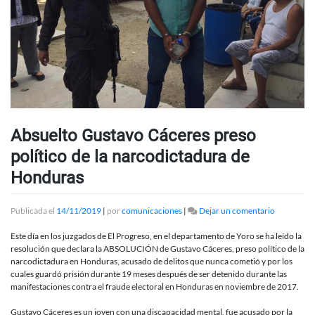
Absuelto Gustavo Cáceres preso
político de la narcodictadura de
Honduras
en
Publicada el
14/11/2019
|
por
comunicaciones
|
Dejar un comentario
Absuelto
Gustavo
Este día en los juzgados de El Progreso, en el departamento de Yoro se ha leído la
Cáceres
resolución que declara la ABSOLUCIÓN de Gustavo Cáceres, preso político de la
preso
narcodictadura en Honduras, acusado de delitos que nunca cometió y por los
político
cuales guardó prisión durante 19 meses después de ser detenido durante las
de
manifestaciones contra el fraude electoral en Honduras en noviembre de 2017.
la
narcodict
Gustavo Cáceres es un joven con una discapacidad mental, fue acusado por la