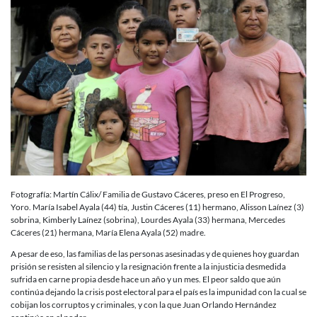
Fotografía: Martín Cálix/ Familia de Gustavo Cáceres, preso en El Progreso,
Yoro. María Isabel Ayala (44) tía, Justin Cáceres (11) hermano, Alisson Laínez (3)
sobrina, Kimberly Laínez (sobrina), Lourdes Ayala (33) hermana, Mercedes
Cáceres (21) hermana, María Elena Ayala (52) madre.
A pesar de eso, las familias de las personas asesinadas y de quienes hoy guardan
prisión se resisten al silencio y la resignación frente a la injusticia desmedida
sufrida en carne propia desde hace un año y un mes. El peor saldo que aún
continúa dejando la crisis post electoral para el país es la impunidad con la cual se
cobijan los corruptos y criminales, y con la que Juan Orlando Hernández