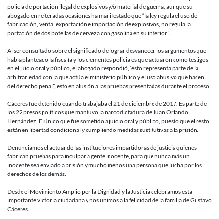
de
policía de portación ilegal de explosivos y/o material de guerra, aunque su
Honduras
abogado en reiteradas ocasiones ha manifestado que “la ley regula el uso de
fabricación, venta, exportación e importación de explosivos, no regula la
portación de dos botellas de cerveza con gasolina en su interior”.
Al ser consultado sobre el significado de lograr desvanecer los argumentos que
había planteado la fiscalía y los elementos policiales que actuaron como testigos
en el juicio oral y público, el abogado respondió, “esto representa parte de la
arbitrariedad con la que actúa el ministerio público y el uso abusivo que hacen
del derecho penal”, esto en alusión a las pruebas presentadas durante el proceso.
Cáceres fue detenido cuando trabajaba el 21 de diciembre de 2017. Es parte de
los 22 presos políticos que mantuvo la narcodictadura de Juan Orlando
Hernández. El único que fue sometido a juicio oral y público, puesto que el resto
están en libertad condicional y cumpliendo medidas sustitutivas a la prisión.
Denunciamos el actuar de las instituciones impartidoras de justicia quienes
fabrican pruebas para inculpar a gente inocente, para que nunca más un
inocente sea enviado a prisión y mucho menos una persona que lucha por los
derechos de los demás.
Desde el Movimiento Amplio por la Dignidad y la Justicia celebramos esta
importante victoria ciudadana y nos unimos a la felicidad de la familia de Gustavo
Cáceres.