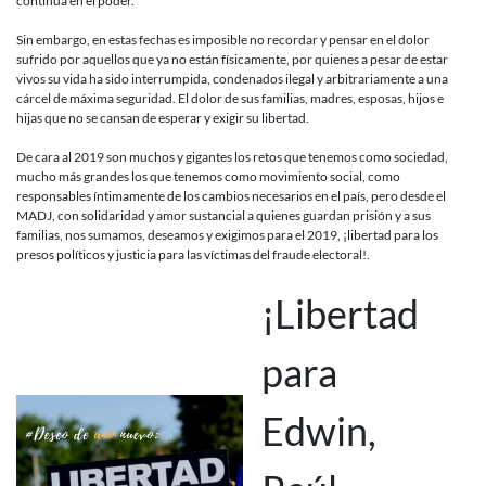
continúa en el poder.
Sin embargo, en estas fechas es imposible no recordar y pensar en el dolor
sufrido por aquellos que ya no están físicamente, por quienes a pesar de estar
vivos su vida ha sido interrumpida, condenados ilegal y arbitrariamente a una
cárcel de máxima seguridad. El dolor de sus familias, madres, esposas, hijos e
hijas que no se cansan de esperar y exigir su libertad.
De cara al 2019 son muchos y gigantes los retos que tenemos como sociedad,
mucho más grandes los que tenemos como movimiento social, como
responsables íntimamente de los cambios necesarios en el país, pero desde el
MADJ, con solidaridad y amor sustancial a quienes guardan prisión y a sus
familias, nos sumamos, deseamos y exigimos para el 2019, ¡libertad para los
presos políticos y justicia para las víctimas del fraude electoral!.
¡Libertad
para
Edwin,