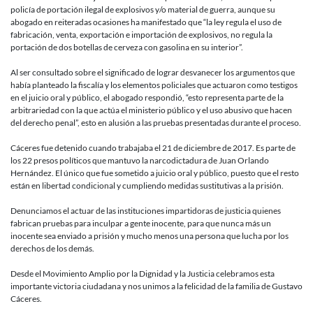
de
policía de portación ilegal de explosivos y/o material de guerra, aunque su
Honduras
abogado en reiteradas ocasiones ha manifestado que “la ley regula el uso de
fabricación, venta, exportación e importación de explosivos, no regula la
portación de dos botellas de cerveza con gasolina en su interior”.
Al ser consultado sobre el significado de lograr desvanecer los argumentos que
había planteado la fiscalía y los elementos policiales que actuaron como testigos
en el juicio oral y público, el abogado respondió, “esto representa parte de la
arbitrariedad con la que actúa el ministerio público y el uso abusivo que hacen
del derecho penal”, esto en alusión a las pruebas presentadas durante el proceso.
Cáceres fue detenido cuando trabajaba el 21 de diciembre de 2017. Es parte de
los 22 presos políticos que mantuvo la narcodictadura de Juan Orlando
Hernández. El único que fue sometido a juicio oral y público, puesto que el resto
están en libertad condicional y cumpliendo medidas sustitutivas a la prisión.
Denunciamos el actuar de las instituciones impartidoras de justicia quienes
fabrican pruebas para inculpar a gente inocente, para que nunca más un
inocente sea enviado a prisión y mucho menos una persona que lucha por los
derechos de los demás.
Desde el Movimiento Amplio por la Dignidad y la Justicia celebramos esta
importante victoria ciudadana y nos unimos a la felicidad de la familia de Gustavo
Cáceres.