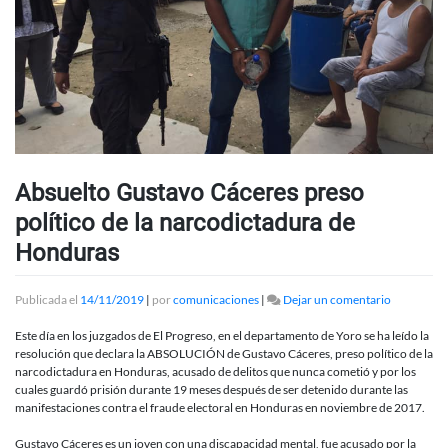
Absuelto Gustavo Cáceres preso
político de la narcodictadura de
Honduras
en
Publicada el
14/11/2019
|
por
comunicaciones
|
Dejar un comentario
Absuelto
Gustavo
Este día en los juzgados de El Progreso, en el departamento de Yoro se ha leído la
Cáceres
resolución que declara la ABSOLUCIÓN de Gustavo Cáceres, preso político de la
preso
narcodictadura en Honduras, acusado de delitos que nunca cometió y por los
político
cuales guardó prisión durante 19 meses después de ser detenido durante las
de
manifestaciones contra el fraude electoral en Honduras en noviembre de 2017.
la
narcodict
Gustavo Cáceres es un joven con una discapacidad mental, fue acusado por la