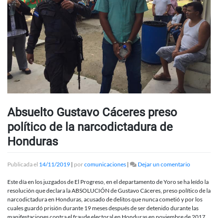
Absuelto Gustavo Cáceres preso
político de la narcodictadura de
Honduras
en
Publicada el
14/11/2019
|
por
comunicaciones
|
Dejar un comentario
Absuelto
Gustavo
Este día en los juzgados de El Progreso, en el departamento de Yoro se ha leído la
Cáceres
resolución que declara la ABSOLUCIÓN de Gustavo Cáceres, preso político de la
preso
narcodictadura en Honduras, acusado de delitos que nunca cometió y por los
político
cuales guardó prisión durante 19 meses después de ser detenido durante las
de
manifestaciones contra el fraude electoral en Honduras en noviembre de 2017.