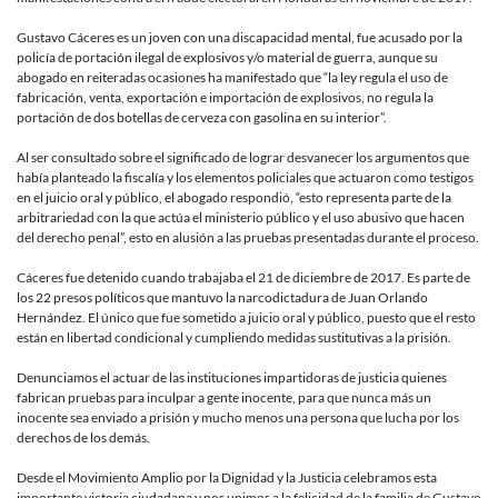
la
narcodict
Gustavo Cáceres es un joven con una discapacidad mental, fue acusado por la
de
policía de portación ilegal de explosivos y/o material de guerra, aunque su
Honduras
abogado en reiteradas ocasiones ha manifestado que “la ley regula el uso de
fabricación, venta, exportación e importación de explosivos, no regula la
portación de dos botellas de cerveza con gasolina en su interior”.
Al ser consultado sobre el significado de lograr desvanecer los argumentos que
había planteado la fiscalía y los elementos policiales que actuaron como testigos
en el juicio oral y público, el abogado respondió, “esto representa parte de la
arbitrariedad con la que actúa el ministerio público y el uso abusivo que hacen
del derecho penal”, esto en alusión a las pruebas presentadas durante el proceso.
Cáceres fue detenido cuando trabajaba el 21 de diciembre de 2017. Es parte de
los 22 presos políticos que mantuvo la narcodictadura de Juan Orlando
Hernández. El único que fue sometido a juicio oral y público, puesto que el resto
están en libertad condicional y cumpliendo medidas sustitutivas a la prisión.
Denunciamos el actuar de las instituciones impartidoras de justicia quienes
fabrican pruebas para inculpar a gente inocente, para que nunca más un
inocente sea enviado a prisión y mucho menos una persona que lucha por los
derechos de los demás.
Desde el Movimiento Amplio por la Dignidad y la Justicia celebramos esta
importante victoria ciudadana y nos unimos a la felicidad de la familia de Gustavo