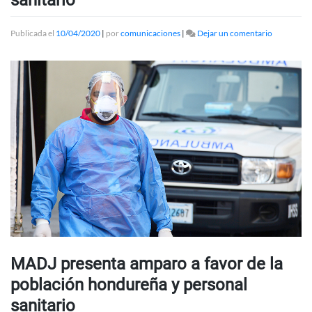
sanitario
en
Publicada el
10/04/2020
|
por
comunicaciones
|
Dejar un comentario
MADJ
presenta
amparo
a
favor
de
la
población
hondureñ
y
personal
sanitario
MADJ presenta amparo a favor de la
población hondureña y personal
sanitario