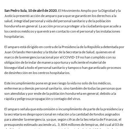
San Pedro Sula, 10 de abril de 2020.
El Movimiento Amplio por la Dignidad y la
Justicia presentó acción de amparo para que se garanticen los derechos a la
salud, integridad personal y vida del personal sanitario y de la población
hondureña en general. La acción procura proteger a la ciudadanía que acude a
los centros médicos y que entra en contacto con el personal y las instalaciones
hospitalarias.
El amparo está dirigido en contra de la Presidencia de la República detentada por
Juan Orlando Hernández y la titular de la Secretaría de Salud, quienes en el
marco de la emergencia nacional por el COVID-19 no han cumplido con su
obligación de brindar de manera oportuna y suficiente el material de
bioseguridad a todo el personal sanitario y tampoco han garantizado procesos
de desinfección en los centros hospitalarios.
Este incumplimiento pone en grave riesgo la vida no solo de los médicos,
enfermeras y demás personal sanitario, sino también de todas las personas que
son atendidas y por ende de la población hondureña en general, debido a la
rápida y peligrosa propagación y contagio del virus.
El amparo señala que esta omisión o incumplimiento de parte de la presidencia y
la secretaría es desproporcional en relación a la cantidad de fondos asignados
para atender la emergencia. ya que, según cifras de la Secretaría de Finanzas, el
presupuesto estimado asciende a L. 3, 804 millones de lempiras, del cual al 03 de