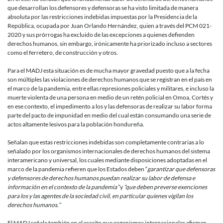
derechos
que desarrollan los defensores y defensoras se ha visto limitada de manera
humanos
absoluta por las restricciones indebidas impuestas por la Presidencia de la
República, ocupada por Juan Orlando Hernández, quien a través del PCM 021-
2020 y sus prórrogas ha excluido de las excepciones a quienes defienden
derechos humanos, sin embargo, irónicamente ha priorizado incluso a sectores
como el ferretero, de construcción y otros.
Para el MADJ esta situación es de mucha mayor gravedad puesto que a la fecha
son múltiples las violaciones de derechos humanos que se registran en el país en
el marco de la pandemia, entre ellas represiones policiales y militares, e incluso la
muerte violenta de una persona en medio de un retén policial en Omoa, Cortés y
en ese contexto, el impedimento a los y las defensoras de realizar su labor forma
parte del pacto de impunidad en medio del cual están consumando una serie de
actos altamente lesivos para la población hondureña.
Señalan que estas restricciones indebidas son completamente contrarias a lo
señalado por los organismos internacionales de derechos humanos del sistema
interamericano y universal, los cuales mediante disposiciones adoptadas en el
marco de la pandemia refieren que los Estados deben “
garantizar que defensoras
y defensores de derechos humanos puedan realizar su labor de defensa e
información en el contexto de la pandemia”
y
“que deben preverse exenciones
para los y las agentes de la sociedad civil, en particular quienes vigilan los
derechos humanos.”
El MADJ señala también en el escrito que organismos internacionales afirman