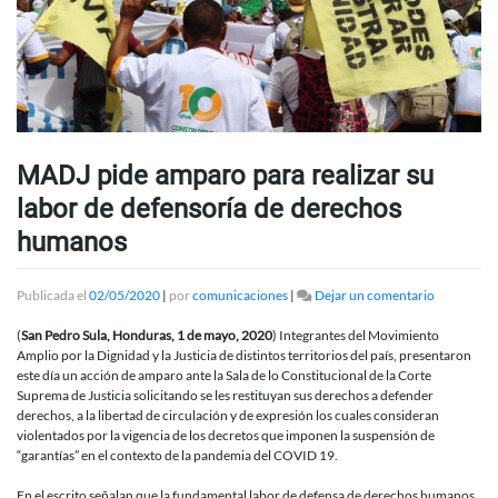
MADJ pide amparo para realizar su
labor de defensoría de derechos
humanos
en
Publicada el
02/05/2020
|
por
comunicaciones
|
Dejar un comentario
MADJ
pide
(
San Pedro Sula, Honduras, 1 de mayo, 2020
) Integrantes del Movimiento
amparo
Amplio por la Dignidad y la Justicia de distintos territorios del país, presentaron
para
este día un acción de amparo ante la Sala de lo Constitucional de la Corte
realizar
Suprema de Justicia solicitando se les restituyan sus derechos a defender
su
derechos, a la libertad de circulación y de expresión los cuales consideran
labor
violentados por la vigencia de los decretos que imponen la suspensión de
de
“garantías” en el contexto de la pandemia del COVID 19.
defensoría
de
En el escrito señalan que la fundamental labor de defensa de derechos humanos