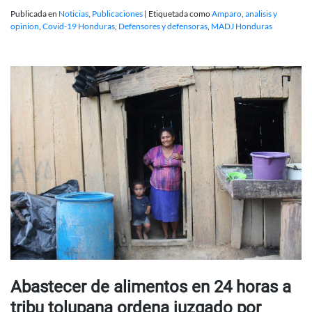
Publicada en
Noticias
,
Publicaciones
|
Etiquetada como
Amparo
,
analisis y
opinion
,
Covid-19 Honduras
,
Defensores y defensoras
,
MADJ Honduras
Abastecer de alimentos en 24 horas a
tribu tolupana ordena juzgado por