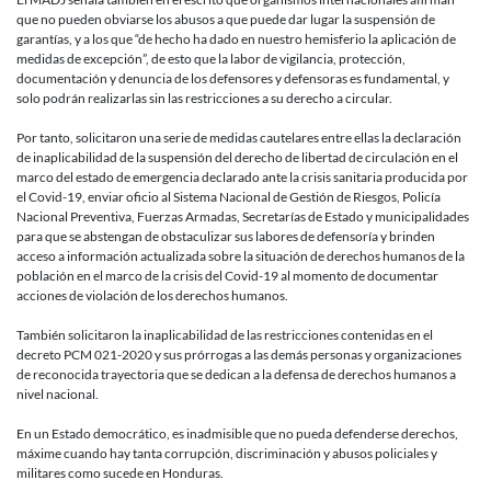
que no pueden obviarse los abusos a que puede dar lugar la suspensión de
garantías, y a los que “de hecho ha dado en nuestro hemisferio la aplicación de
medidas de excepción”, de esto que la labor de vigilancia, protección,
documentación y denuncia de los defensores y defensoras es fundamental, y
solo podrán realizarlas sin las restricciones a su derecho a circular.
Por tanto, solicitaron una serie de medidas cautelares entre ellas la declaración
de inaplicabilidad de la suspensión del derecho de libertad de circulación en el
marco del estado de emergencia declarado ante la crisis sanitaria producida por
el Covid-19, enviar oficio al Sistema Nacional de Gestión de Riesgos, Policía
Nacional Preventiva, Fuerzas Armadas, Secretarías de Estado y municipalidades
para que se abstengan de obstaculizar sus labores de defensoría y brinden
acceso a información actualizada sobre la situación de derechos humanos de la
población en el marco de la crisis del Covid-19 al momento de documentar
acciones de violación de los derechos humanos.
También solicitaron la inaplicabilidad de las restricciones contenidas en el
decreto PCM 021-2020 y sus prórrogas a las demás personas y organizaciones
de reconocida trayectoria que se dedican a la defensa de derechos humanos a
nivel nacional.
En un Estado democrático, es inadmisible que no pueda defenderse derechos,
máxime cuando hay tanta corrupción, discriminación y abusos policiales y
militares como sucede en Honduras.