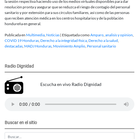
la sesión respectiva haciendo uso de los medios virtuales disponibles para dar
resolución pronta y asegurar que se reduzca el riesgo de contagio del personal
sanitario y por extensión para sus círculos familiares, así como de las personas
que reciben atención médica en los centros hospitalarios y de la población
hondureña en general.
Publicada en
Multimedia
,
Noticias
|
Etiquetada como
Amparo
,
analisis y opinion
,
COVID 19 Honduras
,
Derecho a la integridad física
,
Derecho a la salud
,
destacadas
,
MADJ Honduras
,
Movimiento Amplio
,
Personal sanitario
Radio Dignidad
Escucha en vivo Radio Dignidad
Buscar en el sitio