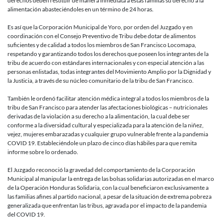
derechos deben restituir de manera inmediata a estas familias su derecho a la
alimentación abasteciéndoles en un término de 24 horas.
Es así que la Corporación Municipal de Yoro, por orden del Juzgado y en
coordinación con el Consejo Preventivo de Tribu debe dotar de alimentos
suficientes y de calidad a todos los miembros de San Francisco Locomapa,
respetando y garantizando todos los derechos que poseen los integrantes de la
tribu de acuerdo con estándares internacionales y con especial atención a las
personas enlistadas, todas integrantes del Movimiento Amplio por la Dignidad y
la Justicia, a través de su núcleo comunitario de la tribu de San Francisco.
También le ordenó facilitar atención médica integral a todos los miembros de la
tribu de San Francisco para atender las afectaciones biológicas – nutricionales
derivadas de la violación a su derecho a la alimentación, la cual debe ser
conforme a la diversidad cultural y especializada para la atención de la niñez,
vejez, mujeres embarazadas y cualquier grupo vulnerable frente a la pandemia
COVID 19. Estableciéndole un plazo de cinco días hábiles para que remita
informe sobre lo ordenado.
El Juzgado reconoció la gravedad del comportamiento de la Corporación
Municipal al manipular la entrega de las bolsas solidarias autorizadas en el marco
de la Operación Honduras Solidaria, con la cual beneficiaron exclusivamente a
las familias afines al partido nacional, a pesar de la situación de extrema pobreza
generalizada que enfrentan las tribus, agravada por el impacto de la pandemia
del COVID 19.