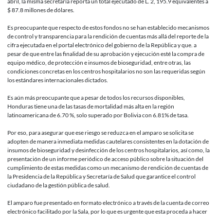
abril, la misma secretaría reporta un total ejecutado de L. 2, 195.9 equivalentes a
$ 87.8 millones de dólares.
Es preocupante que respecto de estos fondos no se han establecido mecanismos
de control y transparencia para la rendición de cuentas más allá del reporte de la
cifra ejecutada en el portal electrónico del gobierno de la República y que. a
pesar de que entre las finalidad de su aprobación y ejecución esté la compra de
equipo médico, de protección e insumos de bioseguridad, entre otras, las
condiciones concretas en los centros hospitalarios no son las requeridas según
los estándares internacionales dictados.
Es aún más preocupante que a pesar de todos los recursos disponibles,
Honduras tiene una de las tasas de mortalidad más alta en la región
latinoamericana de 6.70 %, solo superado por Bolivia con 6.81% de tasa.
Por eso, para asegurar que ese riesgo se reduzca en el amparo se solicita se
adopten de manera inmediata medidas cautelares consistentes en la dotación de
insumos de bioseguridad y desinfección de los centros hospitalarios, así como, la
presentación de un informe periódico de acceso público sobre la situación del
cumplimiento de estas medidas como un mecanismo de rendición de cuentas de
la Presidencia de la República y Secretaría de Salud que garantice el control
ciudadano de la gestión pública de salud.
El amparo fue presentado en formato electrónico a través de la cuenta de correo
electrónico facilitado por la Sala, por lo que es urgente que esta proceda a hacer