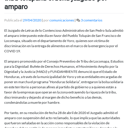
amparo
en
Publicada el
29/04/2020
|
por
comunicaciones
|
3 comentarios
Abastecer
de
El Juzgado de Letras de lo Contencioso Administrativo de San Pedro Sula admitió
alimentos
el amparo interpuesto este día en favor del Pueblo Tolupán de San Francisco de
en
Locomapa, situado en el departamento de Yoro, quienes son víctima de
24
discriminación en la entrega de alimentos en el marco de la emergencia por el
horas
COVID 19.
a
tribu
El amparo promovido por el Consejo Preventivo de Tribu de Locomapa, Estudios
tolupana
para la Dignidad: Bufete de Derechos Humanos, el Movimiento Amplio por la
ordena
Dignidad y la Justicia (MADJ) y FUNDAMBIENTE denunció que el Estado de
juzgado
Honduras, a través de la municipalidad de Yoro y otras entidades encargadas de
por
poner en marcha el programa “Honduras Solidaria”, entregaron la bolsa solidaria
amparo
en este territorio a personas afines al partido de gobierno y a quienes están a
favor de la empresas que operan en la zona extrayendo la riqueza de la tribu,
discriminando y dejando al margen de dicho beneficio a las demás,
condenándolas a muerte por hambre.
Por tanto, en su resolución de fecha 28 de abril de 2020 el Juzgado admitió el
amparo con suspensión del acto reclamado, lo que implica que las autoridades
que fueron señaladas en la acción como responsables de la violación de