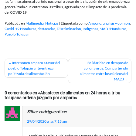
las familias afines al partido nacional, a pesar de la situación de extrema pobreza
generalizada que enfrentan las tribus, agravada por el impacto de la pandemia
del COVID 19.
Publicada en
Multimedia
,
Noticias
|
Etiquetada como
Amparo
,
analisis y opinion
,
Covid-19 Honduras
,
destacadas
,
Discriminación
,
Indígenas
,
MADJ Honduras
,
Pueblo Tolupan
Navegación
Interponen amparo a favor del
Solidaridad en tiempos de
pueblo Tolupán ante entrega
coronavirus: Compartiendo
de
politizada de alimentación
alimentos entre los núcleos del
MADJ
entradas
0 comentarios en «
Abastecer de alimentos en 24 horas a tribu
tolupana ordena juzgado por amparo
»
Silber rodriguez
dice:
29/04/2020 a las 7:13 am
También las tribus. Ubicadas en Montaña de la Flor Orica,