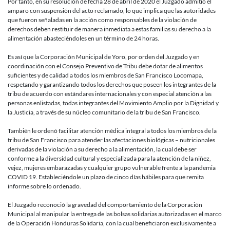
Por tanto, en su resolución de fecha 28 de abril de 2020 el Juzgado admitió el
amparo con suspensión del acto reclamado, lo que implica que las autoridades
que fueron señaladas en la acción como responsables de la violación de
derechos deben restituir de manera inmediata a estas familias su derecho a la
alimentación abasteciéndoles en un término de 24 horas.
Es así que la Corporación Municipal de Yoro, por orden del Juzgado y en
coordinación con el Consejo Preventivo de Tribu debe dotar de alimentos
suficientes y de calidad a todos los miembros de San Francisco Locomapa,
respetando y garantizando todos los derechos que poseen los integrantes de la
tribu de acuerdo con estándares internacionales y con especial atención a las
personas enlistadas, todas integrantes del Movimiento Amplio por la Dignidad y
la Justicia, a través de su núcleo comunitario de la tribu de San Francisco.
También le ordenó facilitar atención médica integral a todos los miembros de la
tribu de San Francisco para atender las afectaciones biológicas – nutricionales
derivadas de la violación a su derecho a la alimentación, la cual debe ser
conforme a la diversidad cultural y especializada para la atención de la niñez,
vejez, mujeres embarazadas y cualquier grupo vulnerable frente a la pandemia
COVID 19. Estableciéndole un plazo de cinco días hábiles para que remita
informe sobre lo ordenado.
El Juzgado reconoció la gravedad del comportamiento de la Corporación
Municipal al manipular la entrega de las bolsas solidarias autorizadas en el marco
de la Operación Honduras Solidaria, con la cual beneficiaron exclusivamente a