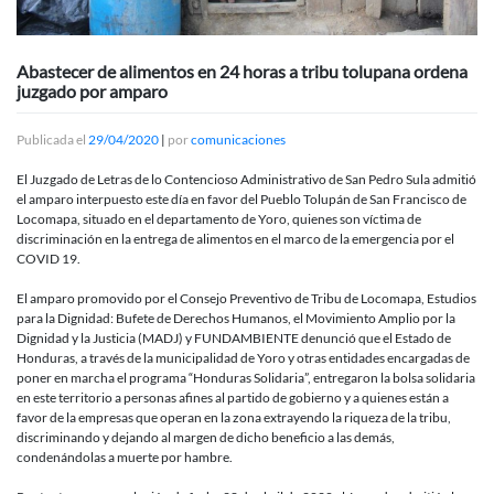
Abastecer de alimentos en 24 horas a tribu tolupana ordena
juzgado por amparo
Publicada el
29/04/2020
|
por
comunicaciones
El Juzgado de Letras de lo Contencioso Administrativo de San Pedro Sula admitió
el amparo interpuesto este día en favor del Pueblo Tolupán de San Francisco de
Locomapa, situado en el departamento de Yoro, quienes son víctima de
discriminación en la entrega de alimentos en el marco de la emergencia por el
COVID 19.
El amparo promovido por el Consejo Preventivo de Tribu de Locomapa, Estudios
para la Dignidad: Bufete de Derechos Humanos, el Movimiento Amplio por la
Dignidad y la Justicia (MADJ) y FUNDAMBIENTE denunció que el Estado de
Honduras, a través de la municipalidad de Yoro y otras entidades encargadas de
poner en marcha el programa “Honduras Solidaria”, entregaron la bolsa solidaria
en este territorio a personas afines al partido de gobierno y a quienes están a
favor de la empresas que operan en la zona extrayendo la riqueza de la tribu,
discriminando y dejando al margen de dicho beneficio a las demás,
condenándolas a muerte por hambre.