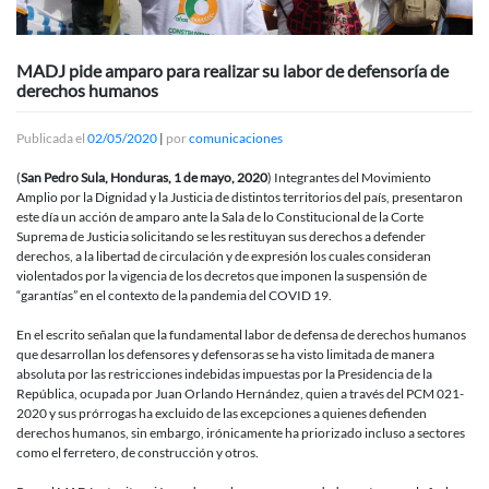
MADJ pide amparo para realizar su labor de defensoría de
derechos humanos
Publicada el
02/05/2020
|
por
comunicaciones
(
San Pedro Sula, Honduras, 1 de mayo, 2020
) Integrantes del Movimiento
Amplio por la Dignidad y la Justicia de distintos territorios del país, presentaron
este día un acción de amparo ante la Sala de lo Constitucional de la Corte
Suprema de Justicia solicitando se les restituyan sus derechos a defender
derechos, a la libertad de circulación y de expresión los cuales consideran
violentados por la vigencia de los decretos que imponen la suspensión de
“garantías” en el contexto de la pandemia del COVID 19.
En el escrito señalan que la fundamental labor de defensa de derechos humanos
que desarrollan los defensores y defensoras se ha visto limitada de manera
absoluta por las restricciones indebidas impuestas por la Presidencia de la
República, ocupada por Juan Orlando Hernández, quien a través del PCM 021-
2020 y sus prórrogas ha excluido de las excepciones a quienes defienden
derechos humanos, sin embargo, irónicamente ha priorizado incluso a sectores
como el ferretero, de construcción y otros.