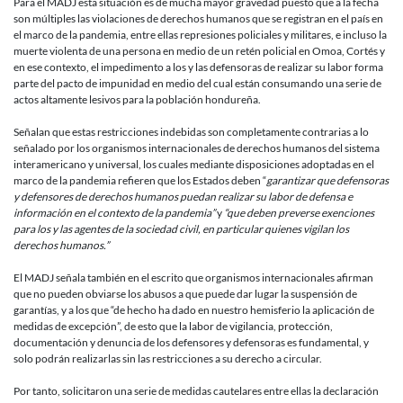
Para el MADJ esta situación es de mucha mayor gravedad puesto que a la fecha
son múltiples las violaciones de derechos humanos que se registran en el país en
el marco de la pandemia, entre ellas represiones policiales y militares, e incluso la
muerte violenta de una persona en medio de un retén policial en Omoa, Cortés y
en ese contexto, el impedimento a los y las defensoras de realizar su labor forma
parte del pacto de impunidad en medio del cual están consumando una serie de
actos altamente lesivos para la población hondureña.
Señalan que estas restricciones indebidas son completamente contrarias a lo
señalado por los organismos internacionales de derechos humanos del sistema
interamericano y universal, los cuales mediante disposiciones adoptadas en el
marco de la pandemia refieren que los Estados deben “
garantizar que defensoras
y defensores de derechos humanos puedan realizar su labor de defensa e
información en el contexto de la pandemia”
y
“que deben preverse exenciones
para los y las agentes de la sociedad civil, en particular quienes vigilan los
derechos humanos.”
El MADJ señala también en el escrito que organismos internacionales afirman
que no pueden obviarse los abusos a que puede dar lugar la suspensión de
garantías, y a los que “de hecho ha dado en nuestro hemisferio la aplicación de
medidas de excepción”, de esto que la labor de vigilancia, protección,
documentación y denuncia de los defensores y defensoras es fundamental, y
solo podrán realizarlas sin las restricciones a su derecho a circular.
Por tanto, solicitaron una serie de medidas cautelares entre ellas la declaración