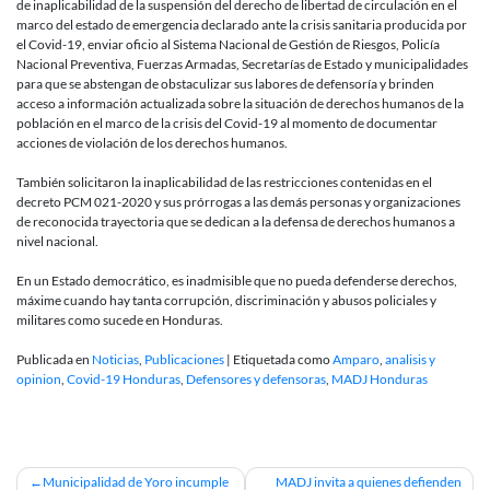
de inaplicabilidad de la suspensión del derecho de libertad de circulación en el
marco del estado de emergencia declarado ante la crisis sanitaria producida por
el Covid-19, enviar oficio al Sistema Nacional de Gestión de Riesgos, Policía
Nacional Preventiva, Fuerzas Armadas, Secretarías de Estado y municipalidades
para que se abstengan de obstaculizar sus labores de defensoría y brinden
acceso a información actualizada sobre la situación de derechos humanos de la
población en el marco de la crisis del Covid-19 al momento de documentar
acciones de violación de los derechos humanos.
También solicitaron la inaplicabilidad de las restricciones contenidas en el
decreto PCM 021-2020 y sus prórrogas a las demás personas y organizaciones
de reconocida trayectoria que se dedican a la defensa de derechos humanos a
nivel nacional.
En un Estado democrático, es inadmisible que no pueda defenderse derechos,
máxime cuando hay tanta corrupción, discriminación y abusos policiales y
militares como sucede en Honduras.
Publicada en
Noticias
,
Publicaciones
|
Etiquetada como
Amparo
,
analisis y
opinion
,
Covid-19 Honduras
,
Defensores y defensoras
,
MADJ Honduras
Navegación
Municipalidad de Yoro incumple
MADJ invita a quienes defienden