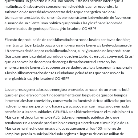
que termina un gobierno e inicia uno nuevo. Esto nos permite inferir que la
multiplicación abusiva de concesiones hidroeléctricas no responde a la
satisfacción de necesidades concretas del parque energético nacional
técnicamente establecido, sino más bien consiste en la devolución de favores en
el marco de un clientelismo político que premia a las y los financiadores de
determinados dirigentes políticos. ¿No lo sabe el COHEP?
El costo de producción de cada kilovatio/hora ronda los dos centavos de dólar;
mientras tanto, el Estado paga a los empresarios de la energía la elevada suma de
18 centavos de dólar por cada kilovatio/hora, aun (y) cuando no los produzcan
(basta con que la cantidad a producir quede establecida en cada convenio). Es así
que los convenios de compra de energía firmados entre el Estado y los
empresarios de la energía suponen un verdadero asalto a la economía nacional y
a los bolsillos mermados de cada ciudadano y ciudadana que hace uso de la
energía eléctrica. ¿No lo sabe el COHEP?
Las empresas generadoras de energías renovables se hacen de un enorme botín
que bien pudieran compartir decentemente con los pueblos que por tiempos
inmemoriales han convivido y conservado las fuentes hídricas utilizadas por los
hidroempresarios; pero no lo hacen y, si acaso, dejan caer migajas que en nada
benefician a las comunidades. GENERA, una hidroeléctrica en el municipio de La
Másica en el departamento de Atlántida es un ejemplo patético de lo que
señalamos: En 3 años de producción de energía eléctrica en el municipio de La
Masica se han hecho con unas utilidades que superan los 400 millones de
Lempiras; pero la municipalidad sólo registra el ingreso de casi un millón de