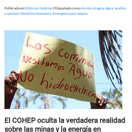
Publicada en
Editorial
,
Noticias
|
Etiquetada como
Acceso al agua
,
Agua
,
analisis
y opinion
,
Derechos Humanos
,
Emergencia por sequia
El COHEP oculta la verdadera realidad
sobre las minas y la energía en