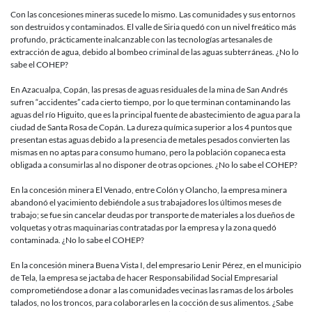
Con las concesiones mineras sucede lo mismo. Las comunidades y sus entornos
son destruidos y contaminados. El valle de Siria quedó con un nivel freático más
profundo, prácticamente inalcanzable con las tecnologías artesanales de
extracción de agua, debido al bombeo criminal de las aguas subterráneas. ¿No lo
sabe el COHEP?
En Azacualpa, Copán, las presas de aguas residuales de la mina de San Andrés
sufren “accidentes” cada cierto tiempo, por lo que terminan contaminando las
aguas del río Higuito, que es la principal fuente de abastecimiento de agua para la
ciudad de Santa Rosa de Copán. La dureza química superior a los 4 puntos que
presentan estas aguas debido a la presencia de metales pesados convierten las
mismas en no aptas para consumo humano, pero la población copaneca esta
obligada a consumirlas al no disponer de otras opciones. ¿No lo sabe el COHEP?
En la concesión minera El Venado, entre Colón y Olancho, la empresa minera
abandonó el yacimiento debiéndole a sus trabajadores los últimos meses de
trabajo; se fue sin cancelar deudas por transporte de materiales a los dueños de
volquetas y otras maquinarias contratadas por la empresa y la zona quedó
contaminada. ¿No lo sabe el COHEP?
En la concesión minera Buena Vista I, del empresario Lenir Pérez, en el municipio
de Tela, la empresa se jactaba de hacer Responsabilidad Social Empresarial
comprometiéndose a donar a las comunidades vecinas las ramas de los árboles
talados, no los troncos, para colaborarles en la cocción de sus alimentos. ¿Sabe