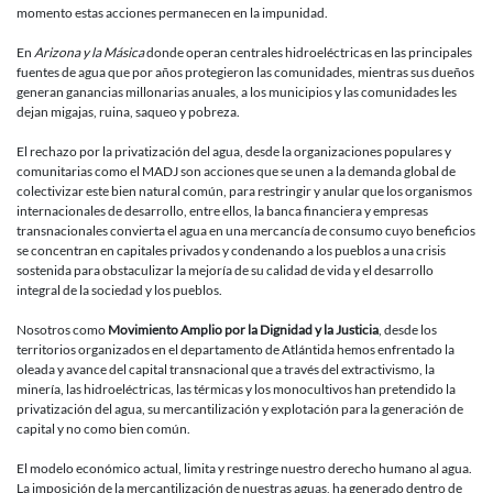
momento estas acciones permanecen en la impunidad.
En
Arizona y la Másica
donde operan centrales hidroeléctricas en las principales
fuentes de agua que por años protegieron las comunidades, mientras sus dueños
generan ganancias millonarias anuales, a los municipios y las comunidades les
dejan migajas, ruina, saqueo y pobreza.
El rechazo por la privatización del agua, desde la organizaciones populares y
comunitarias como el MADJ son acciones que se unen a la demanda global de
colectivizar este bien natural común, para restringir y anular que los organismos
internacionales de desarrollo, entre ellos, la banca financiera y empresas
transnacionales convierta el agua en una mercancía de consumo cuyo beneficios
se concentran en capitales privados y condenando a los pueblos a una crisis
sostenida para obstaculizar la mejoría de su calidad de vida y el desarrollo
integral de la sociedad y los pueblos.
Nosotros como
Movimiento Amplio por la Dignidad y la Justicia
, desde los
territorios organizados en el departamento de Atlántida hemos enfrentado la
oleada y avance del capital transnacional que a través del extractivismo, la
minería, las hidroeléctricas, las térmicas y los monocultivos han pretendido la
privatización del agua, su mercantilización y explotación para la generación de
capital y no como bien común.
El modelo económico actual, limita y restringe nuestro derecho humano al agua.
La imposición de la mercantilización de nuestras aguas, ha generado dentro de