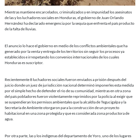
Mientras mantiene encarcelados, criminalizados y en impunidad los asesinatos
de las y los luchadores sociales en Honduras, el gobierno de Juan Orlando
Hernández ha declarado emergencia por la sequía que enfrenta el país producto
de la falta de lluvias.
El anuncio lo hace el gobierno en medio de los conflictos ambientales que ha
generado por la venta y entrega de los territorios sin seguir los procesos ya
establecidos e irrespetando los convenios internacionales de los cuales
Honduras es suscriptor.
Recientemente 8 luchadores sociales fueron enviados a prisión después del
juicio donde un juez de jurisdicción nacional determinó imponerles esta medida
por el simple hecho de defender el rio de su comunidad, mientras en otra zona
del país pobladores fueron violentamente reprimidos por la policía al exigir que
se suspendieran los permisos ambientales que la alcaldía de Tegucigalpa y la
Secretaría de Ambiente otorgaron para la construcción de un proyecto
habitacional en una zona protegida y que es considerada zona productora de
agua.
Por otra parte, las y los indígenas del departamento de Yoro, uno de los lugares