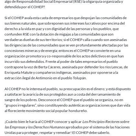
algo de Responsabilidad Social Empresarial (RSE) la oligarquía organizada y
defendida por el COHEP?
Si el COHEP avala esta casta de empresarios que despojan las comunidades de
sus bienes naturales, que sobreponen sus intereses lucrativos por encima del
derecho a la vida en paz y con dignidad de las personas y los pueblos, que
confunden RSE con la dotación de migajas a las comunidades que son
verdaderas dueñas de sus territorios; si el COHEP calla cuando son asesinadas
las dirigencias de las comunidades que se ven profundamente afectadas por las
concesiones mineras y de energía; entonces el COHEP se convierte en una
organización promotora y co-responsable de los actos delictivos en que han
incurrido sus defendidos. Frente al poder de tales empresarios el pueblo
contrapone la voz de Berta Cáceres, asesinada por defender los ríos Lencas, de
Enriqueta Matute y compañeros indígenas, asesinados por oponerse a la
extracción ilegal de Antimonio en el pueblo Tolupán.
Al COHEP no le interesa el pueblo, su preocupación es el dinero; y está dispuesto
a satisfacer la avaricia de sus protegidos aun a costa del derramamiento de
sangre de los pobres. Desconoce el COHEP que el pueblo se organiza, no en
“grupos irregulares”, sino constituyendo auténticas organizaciones que dan vida
al floreciente movimiento social popular hondureño.
¡Cuánto bien le haría al COHEP conocer y aplicar
Los Principios Rectores sobre
las Empresas y los Derechos Humanos
aprobados por el sistema de las Naciones
Unidas para proteger, respetar y remediar! El COHEP debe saberlo.