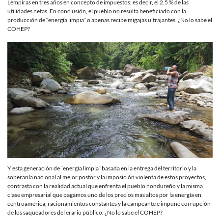
Lempiras en tres años en concepto de impuestos; es decir, el 2.5 % de las
utilidades netas. En conclusión, el pueblo no resulta beneficiado con la
producción de ¨energía limpia¨ o apenas recibe migajas ultrajantes. ¿No lo sabe el
COHEP?
Y esta generación de ¨energía limpia¨ basada en la entrega del territorio y la
soberanía nacional al mejor postor y la imposición violenta de estos proyectos,
contrasta con la realidad actual que enfrenta el pueblo hondureño y la misma
clase empresarial que pagamos uno de los precios mas altos por la energía en
centroamérica, racionamientos constantes y la campeante e impune corrupción
de los saqueadores del erario público. ¿No lo sabe el COHEP?