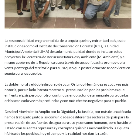
La responsabilidad en gran medida de la sequía que hoy enfrenta el país, es de
instituciones como el Instituto de Conservación Forestal (ICF), la Unidad
Municipal Ambiental (UMA) de cada municipalidad donde se instalan estos
proyectos, la Secretaría de Recursos Naturales y Ambiente (Mi Ambiente) y el
mismo gobierno de la Republica que a través de sus políticas ha promovido la
venta y entrega del territorio para su saqueo que posteriormente se convierte en
sequía para los pueblos.
La doble moral y el doble discurso de Juan Orlando Hernández es cada vez más
notoria, por un lado intenta mostrar su preocupación por los problemas que
enfrenta el país pero por otro, continua siendo actor determinante para que las
crisis sean cada vez más profundas y con más efectos negativos para el pueblo.
Desde el Movimiento Amplio por la Dignidad y la Justicia, por más de una década
hemos trabajado junto a las comunidades de diferentes sectores del país para la
preservación de sus fuentes de agua para uso y consumo humano, pero ha sido el
Estado con sus entes represores y corruptos quien ha mercantilizado la riqueza
hídrica de los pueblos, hoy el tiempo y la realidad nos dan la razón.