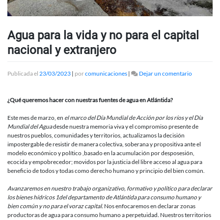
Agua para la vida y no para el capital
nacional y extranjero
en
Publicada el
23/03/2023
|
por
comunicaciones
|
Dejar un comentario
Agua
para
la
¿Qué queremos hacer con nuestras fuentes de agua en Atlántida?
vida
y
Este mes de marzo, en
el marco del Día Mundial de Acción por los ríos y el Día
no
Mundial
del Agua
desde nuestra memoria viva y el compromiso presente de
para
nuestros pueblos, comunidades y territorios, actualizamos la decisión
el
impostergable de resistir de manera colectiva, soberana y propositiva ante el
capital
modelo económico y político ,basado en la acumulación por desposesión,
nacional
ecocida y empobrecedor; movidos por la justicia del libre acceso al agua para
y
beneficio de todos y todas como derecho humano y principio del bien común.
extranjero
Avanzaremos en nuestro trabajo organizativo, formativo y político para declarar
los
bienes hídricos 1del departamento de Atlántida para consumo humano y
bien común y
no para el voraz capital.
Nos enfocaremos en declarar zonas
productoras de agua para consumo humano a perpetuidad
.
Nuestros territorios