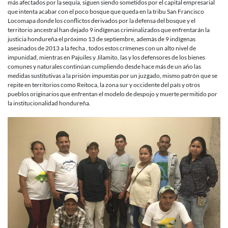
más afectados por la sequía, siguen siendo sometidos por el capital empresarial
que intenta acabar con el poco bosque que queda en la tribu San Francisco
Locomapa donde los conflictos derivados por la defensa del bosque y el
territorio ancestral han dejado 9 indígenas criminalizados que enfrentarán la
justicia hondureña el próximo 13 de septiembre, además de 9 indígenas
asesinados de 2013 a la fecha , todos estos crímenes con un alto nivel de
impunidad, mientras en Pajuiles y Jilamito, las y los defensores de los bienes
comunes y naturales continúan cumpliendo desde hace más de un año las
medidas sustitutivas a la prisión impuestas por un juzgado, mismo patrón que se
repite en territorios como Reitoca, la zona sur y occidente del país y otros
pueblos originarios que enfrentan el modelo de despojo y muerte permitido por
la institucionalidad hondureña.