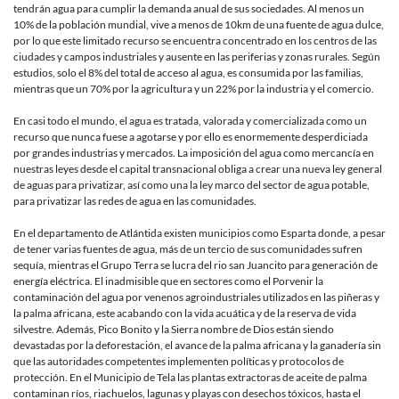
tendrán agua para cumplir la demanda anual de sus sociedades. Al menos un
10% de la población mundial, vive a menos de 10km de una fuente de agua dulce,
por lo que este limitado recurso se encuentra concentrado en los centros de las
ciudades y campos industriales y ausente en las periferias y zonas rurales. Según
estudios, solo el 8% del total de acceso al agua, es consumida por las familias,
mientras que un 70% por la agricultura y un 22% por la industria y el comercio.
En casi todo el mundo, el agua es tratada, valorada y comercializada como un
recurso que nunca fuese a agotarse y por ello es enormemente desperdiciada
por grandes industrias y mercados. La imposición del agua como mercancía en
nuestras leyes desde el capital transnacional obliga a crear una nueva ley general
de aguas para privatizar, así como una la ley marco del sector de agua potable,
para privatizar las redes de agua en las comunidades.
En el departamento de Atlántida existen municipios como Esparta donde, a pesar
de tener varias fuentes de agua, más de un tercio de sus comunidades sufren
sequía, mientras el Grupo Terra se lucra del rio san Juancito para generación de
energía eléctrica. El inadmisible que en sectores como el Porvenir la
contaminación del agua por venenos agroindustriales utilizados en las piñeras y
la palma africana, este acabando con la vida acuática y de la reserva de vida
silvestre. Además, Pico Bonito y la Sierra nombre de Dios están siendo
devastadas por la deforestación, el avance de la palma africana y la ganadería sin
que las autoridades competentes implementen políticas y protocolos de
protección. En el Municipio de Tela las plantas extractoras de aceite de palma
contaminan ríos, riachuelos, lagunas y playas con desechos tóxicos, hasta el