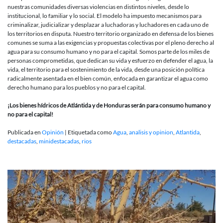
nuestras comunidades diversas violencias en distintos niveles, desde lo
institucional, lo familiar y lo social. El modelo ha impuesto mecanismos para
criminalizar, judicializar y desplazar a luchadoras y luchadores en cada uno de
los territorios en disputa. Nuestro territorio organizado en defensa de los bienes
comunes se suma a las exigencias y propuestas colectivas por el pleno derecho al
agua para su consumo humano y no para el capital. Somos parte de los miles de
personas comprometidas, que dedican su vida y esfuerzo en defender el agua, la
vida, el territorio para el sostenimiento de la vida, desde una posición política
radicalmente asentada en el bien común, enfocada en garantizar el agua como
derecho humano para los pueblos y no para el capital.
¡Los bienes hídricos de Atlántida y de Honduras serán para consumo humano y
no
para el capital!
Publicada en
Opinión
|
Etiquetada como
Agua
,
analisis y opinion
,
Atlantida
,
destacadas
,
minidestacadas
,
rios