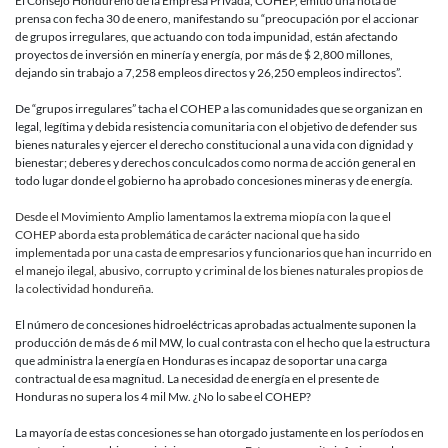
El Consejo Hondureño de la Empresa Privada, COHEP, emitió una nota de
prensa con fecha 30 de enero, manifestando su “preocupación por el accionar
de grupos irregulares, que actuando con toda impunidad, están afectando
proyectos de inversión en minería y energía, por más de $ 2,800 millones,
dejando sin trabajo a 7,258 empleos directos y 26,250 empleos indirectos”.
De “grupos irregulares” tacha el COHEP a las comunidades que se organizan en
legal, legítima y debida resistencia comunitaria con el objetivo de defender sus
bienes naturales y ejercer el derecho constitucional a una vida con dignidad y
bienestar; deberes y derechos conculcados como norma de acción general en
todo lugar donde el gobierno ha aprobado concesiones mineras y de energía.
Desde el Movimiento Amplio lamentamos la extrema miopía con la que el
COHEP aborda esta problemática de carácter nacional que ha sido
implementada por una casta de empresarios y funcionarios que han incurrido en
el manejo ilegal, abusivo, corrupto y criminal de los bienes naturales propios de
la colectividad hondureña.
El número de concesiones hidroeléctricas aprobadas actualmente suponen la
producción de más de 6 mil MW, lo cual contrasta con el hecho que la estructura
que administra la energía en Honduras es incapaz de soportar una carga
contractual de esa magnitud. La necesidad de energía en el presente de
Honduras no supera los 4 mil Mw. ¿No lo sabe el COHEP?
La mayoría de estas concesiones se han otorgado justamente en los períodos en