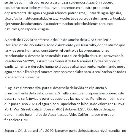
serán los administradores para garantizar su democratización y acceso
equitativo para todos y todas. Involucraremos en nuestra propuesta
departamental de agua a organizaciones, patronatos, juntas de agua, iglesias,
alcaldías, la institucionalidad estatal y colectivos para que de manera articulada
ejerzamos la soberanía y la autoderminación sobre los bienes comunes
naturales, en especial el agua.
A partir de 1992 la conferencia de Río de Janeiro de la ONU, realizó la
Declaración de Río sobre el Medio Ambiente y el Desarrollo, donde afirmó que
las y los seres humanos, constituyen el centro de las preocupaciones
relacionadas al desarrollo sostenible. Para el 28 de julio de 2010, a través de la
Resolución 64/292, la Asamblea General de las Naciones Unidas reconoció
explícitamente el derecho humano al agua y al saneamiento, reafirmando que un
agua potable limpia y el saneamiento son esenciales para la realización de todos
los derechos humanos.
El agua es elemento vital para el desarrollo de la vida en el planeta, y
principalmente de la vida humana. Sin ella, cualquier propuesta económica de
desarrollo sería inviable para los pueblos y las naciones. Por ello es inadmisible
que para el año 2020, el agua hizo su aparición en la bolsa de valores de Nueva
York (Wall Street) cotizándose en 486$ dólares 1,233,000 litros de agua,
denominado bajo Índice del Agua Nasqad Veles California, por el grupo
financiero CME.
Según la ONU, para el año 2040, la mayor parte de los países a nivel mundial, no