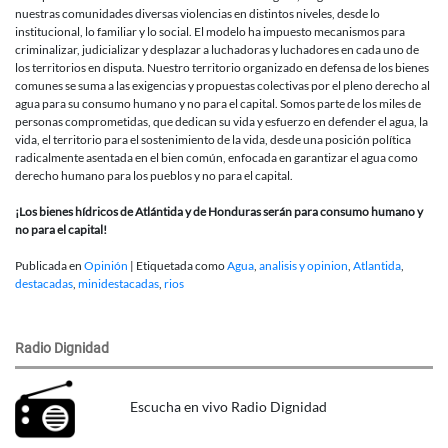
nuestras comunidades diversas violencias en distintos niveles, desde lo
institucional, lo familiar y lo social. El modelo ha impuesto mecanismos para
criminalizar, judicializar y desplazar a luchadoras y luchadores en cada uno de
los territorios en disputa. Nuestro territorio organizado en defensa de los bienes
comunes se suma a las exigencias y propuestas colectivas por el pleno derecho al
agua para su consumo humano y no para el capital. Somos parte de los miles de
personas comprometidas, que dedican su vida y esfuerzo en defender el agua, la
vida, el territorio para el sostenimiento de la vida, desde una posición política
radicalmente asentada en el bien común, enfocada en garantizar el agua como
derecho humano para los pueblos y no para el capital.
¡Los bienes hídricos de Atlántida y de Honduras serán para consumo humano y
no
para el capital!
Publicada en
Opinión
|
Etiquetada como
Agua
,
analisis y opinion
,
Atlantida
,
destacadas
,
minidestacadas
,
rios
Radio Dignidad
Escucha en vivo Radio Dignidad