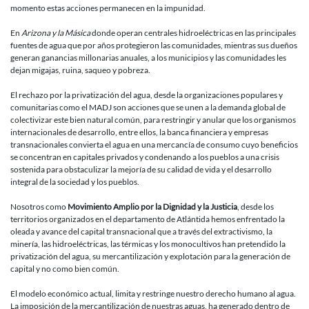
momento estas acciones permanecen en la impunidad.
En
Arizona y la Másica
donde operan centrales hidroeléctricas en las principales
fuentes de agua que por años protegieron las comunidades, mientras sus dueños
generan ganancias millonarias anuales, a los municipios y las comunidades les
dejan migajas, ruina, saqueo y pobreza.
El rechazo por la privatización del agua, desde la organizaciones populares y
comunitarias como el MADJ son acciones que se unen a la demanda global de
colectivizar este bien natural común, para restringir y anular que los organismos
internacionales de desarrollo, entre ellos, la banca financiera y empresas
transnacionales convierta el agua en una mercancía de consumo cuyo beneficios
se concentran en capitales privados y condenando a los pueblos a una crisis
sostenida para obstaculizar la mejoría de su calidad de vida y el desarrollo
integral de la sociedad y los pueblos.
Nosotros como
Movimiento Amplio por la Dignidad y la Justicia
, desde los
territorios organizados en el departamento de Atlántida hemos enfrentado la
oleada y avance del capital transnacional que a través del extractivismo, la
minería, las hidroeléctricas, las térmicas y los monocultivos han pretendido la
privatización del agua, su mercantilización y explotación para la generación de
capital y no como bien común.
El modelo económico actual, limita y restringe nuestro derecho humano al agua.
La imposición de la mercantilización de nuestras aguas, ha generado dentro de