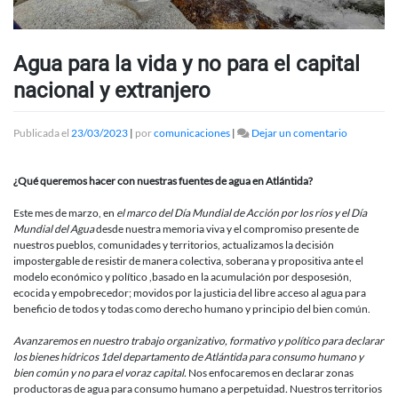
Agua para la vida y no para el capital
nacional y extranjero
en
Publicada el
23/03/2023
|
por
comunicaciones
|
Dejar un comentario
Agua
para
la
¿Qué queremos hacer con nuestras fuentes de agua en Atlántida?
vida
y
Este mes de marzo, en
el marco del Día Mundial de Acción por los ríos y el Día
no
Mundial
del Agua
desde nuestra memoria viva y el compromiso presente de
para
nuestros pueblos, comunidades y territorios, actualizamos la decisión
el
impostergable de resistir de manera colectiva, soberana y propositiva ante el
capital
modelo económico y político ,basado en la acumulación por desposesión,
nacional
ecocida y empobrecedor; movidos por la justicia del libre acceso al agua para
y
beneficio de todos y todas como derecho humano y principio del bien común.
extranjero
Avanzaremos en nuestro trabajo organizativo, formativo y político para declarar
los
bienes hídricos 1del departamento de Atlántida para consumo humano y
bien común y
no para el voraz capital.
Nos enfocaremos en declarar zonas
productoras de agua para consumo humano a perpetuidad
.
Nuestros territorios