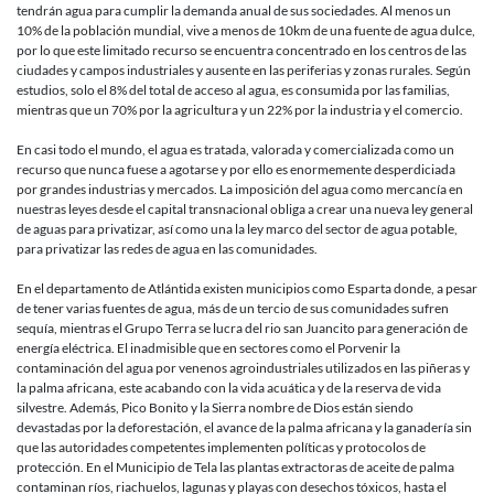
tendrán agua para cumplir la demanda anual de sus sociedades. Al menos un
10% de la población mundial, vive a menos de 10km de una fuente de agua dulce,
por lo que este limitado recurso se encuentra concentrado en los centros de las
ciudades y campos industriales y ausente en las periferias y zonas rurales. Según
estudios, solo el 8% del total de acceso al agua, es consumida por las familias,
mientras que un 70% por la agricultura y un 22% por la industria y el comercio.
En casi todo el mundo, el agua es tratada, valorada y comercializada como un
recurso que nunca fuese a agotarse y por ello es enormemente desperdiciada
por grandes industrias y mercados. La imposición del agua como mercancía en
nuestras leyes desde el capital transnacional obliga a crear una nueva ley general
de aguas para privatizar, así como una la ley marco del sector de agua potable,
para privatizar las redes de agua en las comunidades.
En el departamento de Atlántida existen municipios como Esparta donde, a pesar
de tener varias fuentes de agua, más de un tercio de sus comunidades sufren
sequía, mientras el Grupo Terra se lucra del rio san Juancito para generación de
energía eléctrica. El inadmisible que en sectores como el Porvenir la
contaminación del agua por venenos agroindustriales utilizados en las piñeras y
la palma africana, este acabando con la vida acuática y de la reserva de vida
silvestre. Además, Pico Bonito y la Sierra nombre de Dios están siendo
devastadas por la deforestación, el avance de la palma africana y la ganadería sin
que las autoridades competentes implementen políticas y protocolos de
protección. En el Municipio de Tela las plantas extractoras de aceite de palma
contaminan ríos, riachuelos, lagunas y playas con desechos tóxicos, hasta el