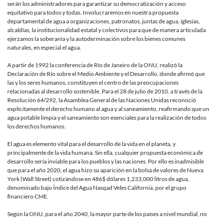
serán los administradores para garantizar su democratización y acceso
equitativo para todos y todas. Involucraremos en nuestra propuesta
departamental de agua a organizaciones, patronatos, juntas de agua, iglesias,
alcaldías, la institucionalidad estatal y colectivos para que de manera articulada
ejerzamos la soberanía y la autoderminación sobre los bienes comunes
naturales, en especial el agua.
A partir de 1992 la conferencia de Río de Janeiro de la ONU, realizó la
Declaración de Río sobre el Medio Ambiente y el Desarrollo, donde afirmó que
las y los seres humanos, constituyen el centro de las preocupaciones
relacionadas al desarrollo sostenible. Para el 28 de julio de 2010, a través de la
Resolución 64/292, la Asamblea General de las Naciones Unidas reconoció
explícitamente el derecho humano al agua y al saneamiento, reafirmando que un
agua potable limpia y el saneamiento son esenciales para la realización de todos
los derechos humanos.
El agua es elemento vital para el desarrollo de la vida en el planeta, y
principalmente de la vida humana. Sin ella, cualquier propuesta económica de
desarrollo sería inviable para los pueblos y las naciones. Por ello es inadmisible
que para el año 2020, el agua hizo su aparición en la bolsa de valores de Nueva
York (Wall Street) cotizándose en 486$ dólares 1,233,000 litros de agua,
denominado bajo Índice del Agua Nasqad Veles California, por el grupo
financiero CME.
Según la ONU, para el año 2040, la mayor parte de los países a nivel mundial, no