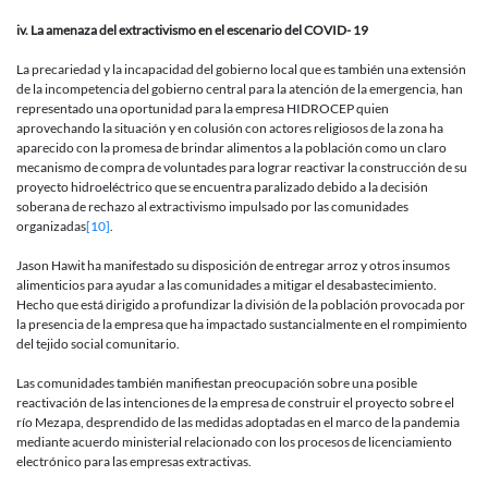
iv.
La amenaza del extractivismo en el escenario del COVID- 19
La precariedad y la incapacidad del gobierno local que es también una extensión
de la incompetencia del gobierno central para la atención de la emergencia, han
representado una oportunidad para la empresa HIDROCEP quien
aprovechando la situación y en colusión con actores religiosos de la zona ha
aparecido con la promesa de brindar alimentos a la población como un claro
mecanismo de compra de voluntades para lograr reactivar la construcción de su
proyecto hidroeléctrico que se encuentra paralizado debido a la decisión
soberana de rechazo al extractivismo impulsado por las comunidades
organizadas
[10]
.
Jason Hawit ha manifestado su disposición de entregar arroz y otros insumos
alimenticios para ayudar a las comunidades a mitigar el desabastecimiento.
Hecho que está dirigido a profundizar la división de la población provocada por
la presencia de la empresa que ha impactado sustancialmente en el rompimiento
del tejido social comunitario.
Las comunidades también manifiestan preocupación sobre una posible
reactivación de las intenciones de la empresa de construir el proyecto sobre el
río Mezapa, desprendido de las medidas adoptadas en el marco de la pandemia
mediante acuerdo ministerial relacionado con los procesos de licenciamiento
electrónico para las empresas extractivas.