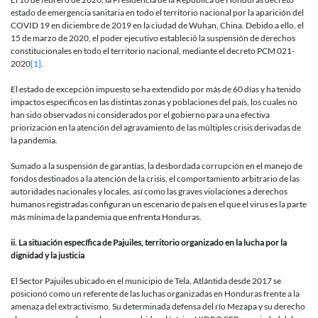
estado de emergencia sanitaria en todo el territorio nacional por la aparición del
COVID 19 en diciembre de 2019 en la ciudad de Wuhan, China. Debido a ello, el
15 de marzo de 2020, el poder ejecutivo estableció la suspensión de derechos
constitucionales en todo el territorio nacional, mediante el decreto PCM 021-
2020
[1]
.
El estado de excepción impuesto se ha extendido por más de 60 días y ha tenido
impactos específicos en las distintas zonas y poblaciones del país, los cuales no
han sido observados ni considerados por el gobierno para una efectiva
priorización en la atención del agravamiento de las múltiples crisis derivadas de
la pandemia.
Sumado a la suspensión de garantías, la desbordada corrupción en el manejo de
fondos destinados a la atención de la crisis, el comportamiento arbitrario de las
autoridades nacionales y locales, así como las graves violaciones a derechos
humanos registradas configuran un escenario de país en el que el virus es la parte
más mínima de la pandemia que enfrenta Honduras.
ii. La situación específica de Pajuiles, territorio organizado en la lucha por la
dignidad y la justicia
El Sector Pajuiles ubicado en el municipio de Tela, Atlántida desde 2017 se
posicionó como un referente de las luchas organizadas en Honduras frente a la
amenaza del extractivismo. Su determinada defensa del río Mezapa y su derecho