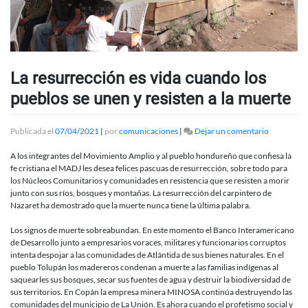
La resurrección es vida cuando los
pueblos se unen y resisten a la muerte
en
Publicada el
07/04/2021
|
por
comunicaciones
|
Dejar un comentario
La
resurrecci
A los integrantes del Movimiento Amplio y al pueblo hondureño que confiesa la
es
fe cristiana el MADJ les desea felices pascuas de resurrección, sobre todo para
vida
los Núcleos Comunitarios y comunidades en resistencia que se resisten a morir
cuando
junto con sus ríos, bosques y montañas. La resurrección del carpintero de
los
Nazaret ha demostrado que la muerte nunca tiene la última palabra.
pueblos
se
Los signos de muerte sobreabundan. En este momento el Banco Interamericano
unen
de Desarrollo junto a empresarios voraces, militares y funcionarios corruptos
y
intenta despojar a las comunidades de Atlántida de sus bienes naturales. En el
resisten
pueblo Tolupán los madereros condenan a muerte a las familias indígenas al
a
saquearles sus bosques, secar sus fuentes de agua y destruir la biodiversidad de
la
sus territorios. En Copán la empresa minera MINOSA continúa destruyendo las
muerte
comunidades del municipio de La Unión. Es ahora cuando el profetismo social y