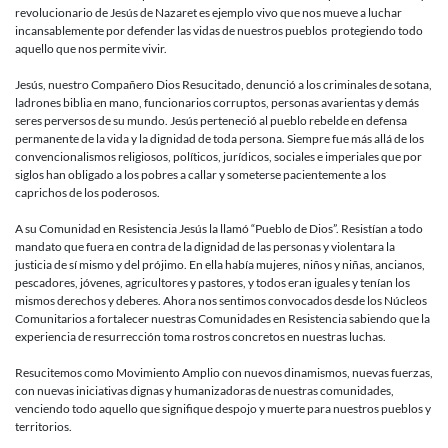
revolucionario de Jesús de Nazaret es ejemplo vivo que nos mueve a luchar
incansablemente por defender las vidas de nuestros pueblos protegiendo todo
aquello que nos permite vivir.
Jesús, nuestro Compañero Dios Resucitado, denunció a los criminales de sotana,
ladrones biblia en mano, funcionarios corruptos, personas avarientas y demás
seres perversos de su mundo. Jesús perteneció al pueblo rebelde en defensa
permanente de la vida y la dignidad de toda persona. Siempre fue más allá de los
convencionalismos religiosos, políticos, jurídicos, sociales e imperiales que por
siglos han obligado a los pobres a callar y someterse pacientemente a los
caprichos de los poderosos.
A su Comunidad en Resistencia Jesús la llamó “Pueblo de Dios”. Resistían a todo
mandato que fuera en contra de la dignidad de las personas y violentara la
justicia de sí mismo y del prójimo. En ella había mujeres, niños y niñas, ancianos,
pescadores, jóvenes, agricultores y pastores, y todos eran iguales y tenían los
mismos derechos y deberes. Ahora nos sentimos convocados desde los Núcleos
Comunitarios a fortalecer nuestras Comunidades en Resistencia sabiendo que la
experiencia de resurrección toma rostros concretos en nuestras luchas.
Resucitemos como Movimiento Amplio con nuevos dinamismos, nuevas fuerzas,
con nuevas iniciativas dignas y humanizadoras de nuestras comunidades,
venciendo todo aquello que signifique despojo y muerte para nuestros pueblos y
territorios.