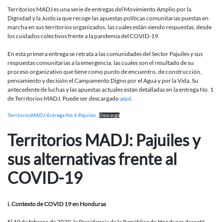
MADJ:
Territorios MADJ es una serie de entregas del Movimiento Amplio por la
Pajuiles
Dignidad y la Justicia que recoge las apuestas políticas comunitarias puestas en
y
marcha en sus territorios organizados, las cuales están siendo respuestas, desde
sus
los cuidados colectivos frente a la pandemia del COVID-19.
alternativa
frente
En esta primera entrega se retrata a las comunidades del Sector Pajuiles y sus
al
respuestas comunitarias a la emergencia, las cuales son el resultado de su
COVID-
proceso organizativo que tiene como punto de encuentro, de construcción,
19
pensamiento y decisión el Campamento Digno por el Agua y por la Vida. Su
antecedente de luchas y las apuestas actuales están detalladas en la entrega No. 1
de Territorios MADJ. Puede ser descargado
aquí.
TerritoriosMADJ.-Entrega-No.1-Pajuiles
Descarga
Territorios MADJ: Pajuiles y
sus alternativa
s frente al
COVID-19
i. Contexto de COVID 19 en Honduras
El 10 de febrero de 2020, la Presidencia de la República de Honduras decretó