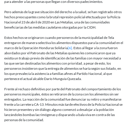
para atender a las personas que llegan con diversos padecimientos.
Pero además de la grave situación del derecho a la salud, se han registrado otros
hechos preocupantes como la brutal represión policial efectuada por la Policía
Nacional el 23 de abril de 2020 en Las Metalias, una de las comunidades
beneficiarias de las medidas cautelares otorgadas por la CIDH.
Estos hechos se originaron cuando personeros de la municipalidad de Tela
entregaron de manera selectiva los alimentos dispuestos para la comunidad en el
marco de la Operación Honduras Solidaria
[6]
. Estos al llegar a la zona fueron
abordados por el Patronato de las Metalias quienes les comunicaron que ya
existía un trabajo previo de identificación de las familias con mayor necesidad a
las que serían destinadas los alimentos con prioridad, a pesar de esto, los
personeros insistieron que la entrega de alimentos se haría según sus listado, en
los que prevalecía la asistencia a familias afines al Partido Nacional, al que
pertenece el actual alcalde Darío Munguía Quezada.
Frente al rechazo definitivo por parte del Patronato del comportamiento de los
personeros municipales, éstos se retiraron de la zona con los alimentos sin ser
entregados. La reacción de la comunidad fue denunciar su retiro y manifestarse
frente a la carretera CA-13. Minutos más tarde efectivos de la Policía Nacional se
hicieron presentes y sin diálogo alguno comenzó a desalojar a la población
lanzándoles bombas lacrimógenas y disparando a bala viva en contra de las
personas de la comunidad.