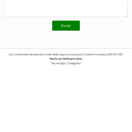
Enviar
Los contenidos de este sitio web están bajo una
Licencia Creative Commons BY-NC-ND
.
Hecho en Software Libre.
Tecnología:
CódigoSur
.