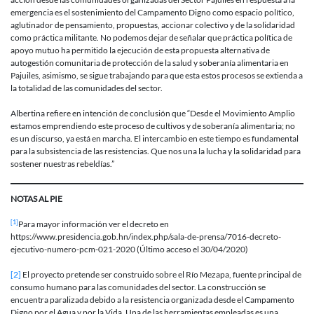
emergencia es el sostenimiento del Campamento Digno como espacio político,
aglutinador de pensamiento, propuestas, accionar colectivo y de la solidaridad
como práctica militante. No podemos dejar de señalar que práctica política de
apoyo mutuo ha permitido la ejecución de esta propuesta alternativa de
autogestión comunitaria de protección de la salud y soberanía alimentaria en
Pajuiles, asimismo, se sigue trabajando para que esta estos procesos se extienda a
la totalidad de las comunidades del sector.
Albertina refiere en intención de conclusión que “Desde el Movimiento Amplio
estamos emprendiendo este proceso de cultivos y de soberanía alimentaria; no
es un discurso, ya está en marcha. El intercambio en este tiempo es fundamental
para la subsistencia de las resistencias. Que nos una la lucha y la solidaridad para
sostener nuestras rebeldías.”
NOTAS AL PIE
[1]
Para mayor información ver el decreto en
https://www.presidencia.gob.hn/index.php/sala-de-prensa/7016-decreto-
ejecutivo-numero-pcm-021-2020 (Último acceso el 30/04/2020)
[2]
El proyecto pretende ser construido sobre el Río Mezapa, fuente principal de
consumo humano para las comunidades del sector. La construcción se
encuentra paralizada debido a la resistencia organizada desde el Campamento
Digno por el Agua y por la Vida. Una de las herramientas empleadas es una