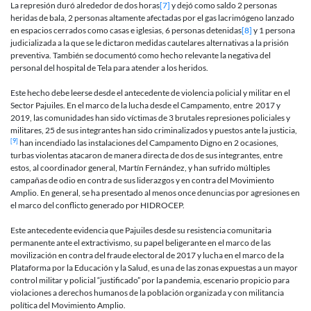
La represión duró alrededor de dos horas
[7]
y dejó como saldo 2 personas
heridas de bala, 2 personas altamente afectadas por el gas lacrimógeno lanzado
en espacios cerrados como casas e iglesias, 6 personas detenidas
[8]
y 1 persona
judicializada a la que se le dictaron medidas cautelares alternativas a la prisión
preventiva. También se documentó como hecho relevante la negativa del
personal del hospital de Tela para atender a los heridos.
Este hecho debe leerse desde el antecedente de violencia policial y militar en el
Sector Pajuiles. En el marco de la lucha desde el Campamento, entre 2017 y
2019, las comunidades han sido víctimas de 3 brutales represiones policiales y
militares, 25 de sus integrantes han sido criminalizados y puestos ante la justicia,
[9]
han incendiado las instalaciones del Campamento Digno en 2 ocasiones,
turbas violentas atacaron de manera directa de dos de sus integrantes, entre
estos, al coordinador general, Martín Fernández, y han sufrido múltiples
campañas de odio en contra de sus liderazgos y en contra del Movimiento
Amplio. En general, se ha presentado al menos once denuncias por agresiones en
el marco del conflicto generado por HIDROCEP.
Este antecedente evidencia que Pajuiles desde su resistencia comunitaria
permanente ante el extractivismo, su papel beligerante en el marco de las
movilización en contra del fraude electoral de 2017 y lucha en el marco de la
Plataforma por la Educación y la Salud, es una de las zonas expuestas a un mayor
control militar y policial “justificado” por la pandemia, escenario propicio para
violaciones a derechos humanos de la población organizada y con militancia
política del Movimiento Amplio.