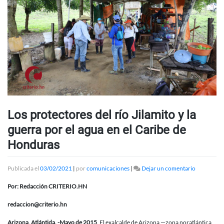
Los protectores del río Jilamito y la
guerra por el agua en el Caribe de
Honduras
en
Publicada el
03/02/2021
|
por
comunicaciones
|
Dejar un comentario
Los
protectore
Por: Redacción CRITERIO.HN
del
río
redaccion@criterio.hn
Jilamito
y
Arizona, Atlántida. -Mayo de 2015
. El exalcalde de Arizona —zona noratlántica