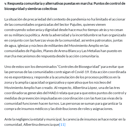
v. Respuesta comunitaria y alternativas puestas en marcha: Puntos de control de
bioseguridad y siembras colectivas
La situación de precariedad del contexto de pandemia no ha limitado el accionar
de las comunidades organizadas del Sector Pajuiles, quienes vienen
construyendo soberanía y dignidad desde hace mucho tiempo atrás y no cesan
en su militancia política. Ante la adversidad y la incertidumbre se han organizado
en conjunto con las fuerzas vivas de la comunidad, así entre patronatos, juntas
de agua, iglesias y núcleos de militantes del Movimiento Amplio en las
comunidades de Pajuiles, Planes de Arena Blanca y Las Metalias han puesto en
marcha mecanismos de respuesta desde la acción comunitaria.
Uno de estos son los denominados “Controles de Bioseguridad” para evitar que
las personas de las comunidades contraigan el Covid-19. Esta acción coordinada
no es espontánea y, responde a la acumulación de los procesos políticos en la
zona y la amplia capacidad organizativa y operativa que los núcleos del
Movimiento Amplio han creado. Al respecto, Albertina López, una de las tres
coordinadoras generales del MADJ relata que para que estos puntos de control y
medidas de prevención impulsadas en coordinación con las fuerzas vivas de la
comunidad funcionen hacen turnos. Las personas se suman para garantizar la
compra de insumos médicos y las distribuciones de roles y asignaciones.
Ante la negligencia estatal y municipal, la carencia de insumos se hace notar en la
comunidad, Albertina denuncia que
[11]