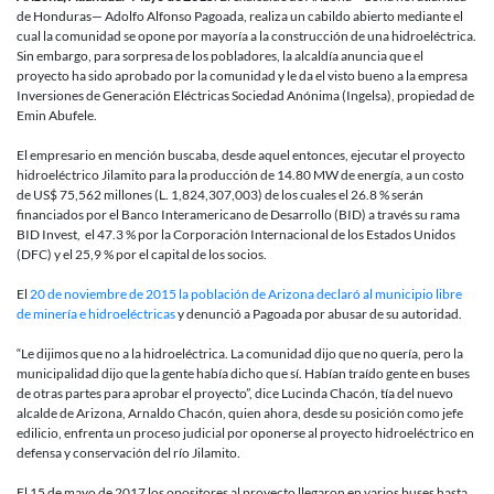
la
de Honduras— Adolfo Alfonso Pagoada, realiza un cabildo abierto mediante el
guerra
cual la comunidad se opone por mayoría a la construcción de una hidroeléctrica.
por
Sin embargo, para sorpresa de los pobladores, la alcaldía anuncia que el
el
proyecto ha sido aprobado por la comunidad y le da el visto bueno a la empresa
agua
Inversiones de Generación Eléctricas Sociedad Anónima (Ingelsa), propiedad de
en
Emin Abufele.
el
Caribe
El empresario en mención buscaba, desde aquel entonces, ejecutar el proyecto
de
hidroeléctrico Jilamito para la producción de 14.80 MW de energía, a un costo
Honduras
de US$ 75,562 millones (L. 1,824,307,003) de los cuales el 26.8 % serán
financiados por el Banco Interamericano de Desarrollo (BID) a través su rama
BID Invest, el 47.3 % por la Corporación Internacional de los Estados Unidos
(DFC) y el 25,9 % por el capital de los socios.
El
20 de noviembre de 2015 la población de Arizona declaró al municipio libre
de minería e hidroeléctricas
y denunció a Pagoada por abusar de su autoridad.
“Le dijimos que no a la hidroeléctrica. La comunidad dijo que no quería, pero la
municipalidad dijo que la gente había dicho que sí. Habían traído gente en buses
de otras partes para aprobar el proyecto”, dice Lucinda Chacón, tía del nuevo
alcalde de Arizona, Arnaldo Chacón, quien ahora, desde su posición como jefe
edilicio, enfrenta un proceso judicial por oponerse al proyecto hidroeléctrico en
defensa y conservación del río Jilamito.
El 15 de mayo de 2017 los opositores al proyecto llegaron en varios buses hasta