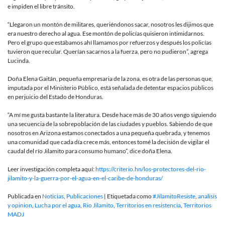
e impiden el libre tránsito.
“Llegaron un montón de militares, queriéndonos sacar, nosotros les dijimos que
era nuestro derecho al agua. Ese montón de policías quisieron intimidarnos.
Pero el grupo que estábamos ahí llamamos por refuerzos y después los policías
tuvieron que recular. Querían sacarnos a la fuerza, pero no pudieron”, agrega
Lucinda.
Doña Elena Gaitán, pequeña empresaria de la zona, es otra de las personas que,
imputada por el Ministerio Público, está señalada de detentar espacios públicos
en perjuicio del Estado de Honduras.
“A mí me gusta bastante la literatura. Desde hace más de 30 años vengo siguiendo
una secuencia de la sobrepoblación de las ciudades y pueblos. Sabiendo de que
nosotros en Arizona estamos conectados a una pequeña quebrada, y tenemos
una comunidad que cada día crece más, entonces tomé la decisión de vigilar el
caudal del río Jilamito para consumo humano”, dice doña Elena.
Leer investigación completa aquí:
https://criterio.hn/los-protectores-del-rio-
jilamito-y-la-guerra-por-el-agua-en-el-caribe-de-honduras/
Publicada en
Noticias
,
Publicaciones
|
Etiquetada como
#JilamitoResiste
,
analisis
y opinion
,
Lucha por el agua
,
Rio Jilamito
,
Territorios en resistencia
,
Territorios
MADJ