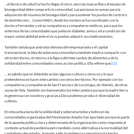
…el técnico de salud ha hecho llegar el cloro, pero las mascarillas y el equipo de
bioseguridad debe comprarlo la comunidad. Las personas se suman para la
adquisición de insumos de bioseguridad y para sostener los puntos de control o
de desinfección… Como MADJ, desde los núcleos se ha coordinado con la
doctora Fernández y otras compañeras y compañeros médicos, para que los
enfermos de las comunidades que padecen diabetes, asma u otra condición de
mayor vulnerabilidad ante el virus puedan adquirir sus medicamentos.
También señala que ante esta ofensiva del empresariado y el capital
transnacional, la idea de soberanía comunitaria también implica compartir con
otros territorios, el retorno a la figura del intercambio de alimentos y de la
solidaridad entre comunidades como acción política. Ella refiere que
[12]
… es sabido que en Atlántida se dan algunos cultivos y otros no y lo que
pretendemos es hacer intercambio con otros territorios. Por ejemplo con los
compañeros y compañeras de San Francisco de Locomapa, de Jilamito, de otras
zonas de Tela. También son bienvenidos los intercambios porque la madre tierra
es generosa con nosotros y gracias a Dios podemos producir diversidad de
cultivos.
En esta ardua tarea de la solidaridad y soberanía todas y todos en las
comunidades organizadas del Movimiento Amplio han aportado porque es parte
de la apuesta política clara y determinada de la organización como respuesta al
contexto actual de pandemia pero también como alternativa a la normalidad del
capitalismo devastador. Sumado a ello la resiliencia comunitaria ha hecho