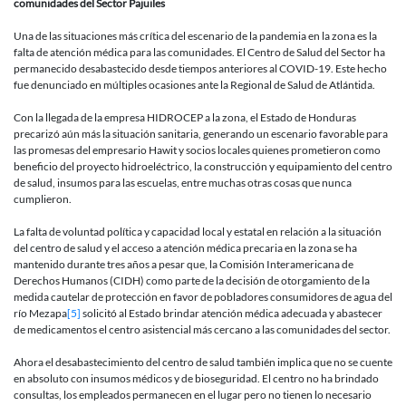
comunidades del Sector Pajuiles
Una de las situaciones más crítica del escenario de la pandemia en la zona es la
falta de atención médica para las comunidades. El Centro de Salud del Sector ha
permanecido desabastecido desde tiempos anteriores al COVID-19. Este hecho
fue denunciado en múltiples ocasiones ante la Regional de Salud de Atlántida.
Con la llegada de la empresa HIDROCEP a la zona, el Estado de Honduras
precarizó aún más la situación sanitaria, generando un escenario favorable para
las promesas del empresario Hawit y socios locales quienes prometieron como
beneficio del proyecto hidroeléctrico, la construcción y equipamiento del centro
de salud, insumos para las escuelas, entre muchas otras cosas que nunca
cumplieron.
La falta de voluntad política y capacidad local y estatal en relación a la situación
del centro de salud y el acceso a atención médica precaria en la zona se ha
mantenido durante tres años a pesar que, la Comisión Interamericana de
Derechos Humanos (CIDH) como parte de la decisión de otorgamiento de la
medida cautelar de protección en favor de pobladores consumidores de agua del
río Mezapa
[5]
solicitó al Estado brindar atención médica adecuada y abastecer
de medicamentos el centro asistencial más cercano a las comunidades del sector.
Ahora el desabastecimiento del centro de salud también implica que no se cuente
en absoluto con insumos médicos y de bioseguridad. El centro no ha brindado
consultas, los empleados permanecen en el lugar pero no tienen lo necesario