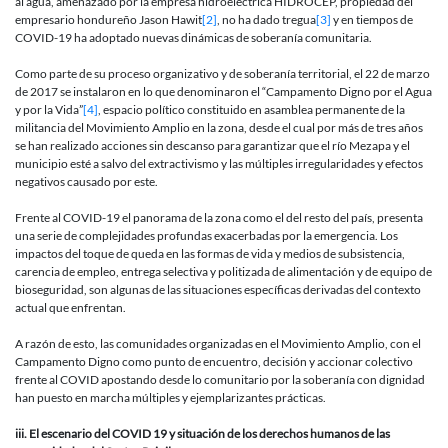
al agua, amenazado por la empresa hidroeléctrica HIDROCEP, propiedad del
empresario hondureño Jason Hawit
[2]
, no ha dado tregua
[3]
y en tiempos de
COVID-19 ha adoptado nuevas dinámicas de soberanía comunitaria.
Como parte de su proceso organizativo y de soberanía territorial, el 22 de marzo
de 2017 se instalaron en lo que denominaron el “Campamento Digno por el Agua
y por la Vida”
[4]
, espacio político constituido en asamblea permanente de la
militancia del Movimiento Amplio en la zona, desde el cual por más de tres años
se han realizado acciones sin descanso para garantizar que el río Mezapa y el
municipio esté a salvo del extractivismo y las múltiples irregularidades y efectos
negativos causado por este.
Frente al COVID-19 el panorama de la zona como el del resto del país, presenta
una serie de complejidades profundas exacerbadas por la emergencia. Los
impactos del toque de queda en las formas de vida y medios de subsistencia,
carencia de empleo, entrega selectiva y politizada de alimentación y de equipo de
bioseguridad, son algunas de las situaciones específicas derivadas del contexto
actual que enfrentan.
A razón de esto, las comunidades organizadas en el Movimiento Amplio, con el
Campamento Digno como punto de encuentro, decisión y accionar colectivo
frente al COVID apostando desde lo comunitario por la soberanía con dignidad
han puesto en marcha múltiples y ejemplarizantes prácticas.
iii. El escenario del COVID 19 y situación de los derechos humanos de las