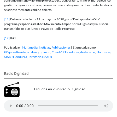
consumo humano y libre de proyectos extractivos tanto minero, hidroeléctrico,
geotérmico y monocultivos para usos comerciales y mercantiles. La declaratoria
se adoptó mediante cabildo abierto.
[11]
Entrevista de fecha 11 de mayo de 2020, para “Destapando la Olla”,
programa y espacio radial del Movimiento Amplio por la Dignidad y la Justicia
transmitido los días lunes a través de Radio Progreso,
[12]
Ibíd.
Publicada en
Multimedia
,
Noticias
,
Publicaciones
|
Etiquetada como
#PajuilesResiste
,
analisis y opinion
,
Covid-19 Honduras
,
destacadas
,
Honduras
,
MADJ Honduras
,
Territorios MADJ
Radio Dignidad
Escucha en vivo Radio Dignidad