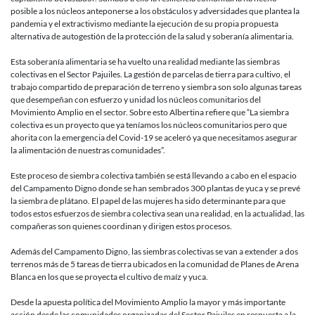
posible a los núcleos anteponerse a los obstáculos y adversidades que plantea la
pandemia y el extractivismo mediante la ejecución de su propia propuesta
alternativa de autogestión de la protección de la salud y soberanía alimentaria.
Esta soberanía alimentaria se ha vuelto una realidad mediante las siembras
colectivas en el Sector Pajuiles. La gestión de parcelas de tierra para cultivo, el
trabajo compartido de preparación de terreno y siembra son solo algunas tareas
que desempeñan con esfuerzo y unidad los núcleos comunitarios del
Movimiento Amplio en el sector. Sobre esto Albertina refiere que “La siembra
colectiva es un proyecto que ya teníamos los núcleos comunitarios pero que
ahorita con la emergencia del Covid-19 se aceleró ya que necesitamos asegurar
la alimentación de nuestras comunidades”.
Este proceso de siembra colectiva también se está llevando a cabo en el espacio
del Campamento Digno donde se han sembrados 300 plantas de yuca y se prevé
la siembra de plátano. El papel de las mujeres ha sido determinante para que
todos estos esfuerzos de siembra colectiva sean una realidad, en la actualidad, las
compañeras son quienes coordinan y dirigen estos procesos.
Además del Campamento Digno, las siembras colectivas se van a extender a dos
terrenos más de 5 tareas de tierra ubicados en la comunidad de Planes de Arena
Blanca en los que se proyecta el cultivo de maíz y yuca.
Desde la apuesta política del Movimiento Amplio la mayor y más importante
acción desde las comunidades organizadas del Sector Pajuiles en respuesta a la