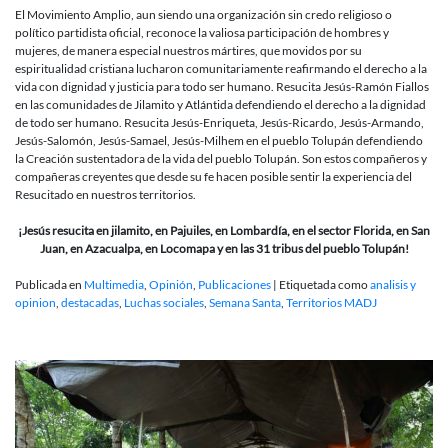
El Movimiento Amplio, aun siendo una organización sin credo religioso o
político partidista oficial, reconoce la valiosa participación de hombres y
mujeres, de manera especial nuestros mártires, que movidos por su
espiritualidad cristiana lucharon comunitariamente reafirmando el derecho a la
vida con dignidad y justicia para todo ser humano. Resucita Jesús-Ramón Fiallos
en las comunidades de Jilamito y Atlántida defendiendo el derecho a la dignidad
de todo ser humano. Resucita Jesús-Enriqueta, Jesús-Ricardo, Jesús-Armando,
Jesús-Salomón, Jesús-Samael, Jesús-Milhem en el pueblo Tolupán defendiendo
la Creación sustentadora de la vida del pueblo Tolupán. Son estos compañeros y
compañeras creyentes que desde su fe hacen posible sentir la experiencia del
Resucitado en nuestros territorios.
¡Jesús resucita en jilamito, en Pajuiles, en Lombardía, en el sector Florida, en San
Juan, en Azacualpa, en Locomapa y en las 31 tribus del pueblo Tolupán!
Publicada en
Multimedia
,
Opinión
,
Publicaciones
|
Etiquetada como
analisis y
opinion
,
destacadas
,
Luchas sociales
,
Semana Santa
,
Territorios MADJ