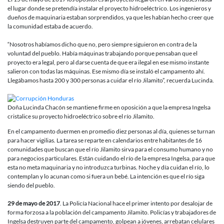
el lugar donde se pretendía instalar el proyecto hidroeléctrico. Los ingenieros y
dueños de maquinaria estaban sorprendidos, ya que les habían hecho creer que
la comunidad estaba de acuerdo.
“Nosotros habíamos dicho que no, pero siempre siguieron en contra de la
voluntad del pueblo. Había máquinas trabajando porque pensaban que el
proyecto era legal, pero al darse cuenta de que era ilegal en ese mismo instante
salieron con todas las máquinas. Ese mismo día se instaló el campamento ahí.
Llegábamos hasta 200 y 300 personas a cuidar el río Jilamito”, recuerda Lucinda.
Doña Lucinda Chacón se mantiene firme en oposición a que la empresa Ingelsa
cristalice su proyecto hidroeléctrico sobre el río Jilamito.
En el campamento duermen en promedio diez personas al día, quienes se turnan
para hacer vigilias. La tarea se reparte en calendarios entre habitantes de 16
comunidades que buscan que el río Jilamito sirva para el consumo humano y no
para negocios particulares. Están cuidando el río de la empresa Ingelsa, para que
esta no meta maquinaria y no introduzca turbinas. Noche y día cuidan el río, lo
contemplan y lo acunan como si fuera un bebé. La intención es que el río siga
siendo del pueblo.
29 de mayo de 2017
. La Policía Nacional hace el primer intento por desalojar de
forma forzosa a la población del campamento Jilamito. Policías y trabajadores de
Ingelsa destruyen parte del campamento, golpean a jóvenes, arrebatan celulares