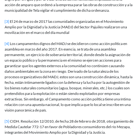
acción de amparo que ordenó a la empresa parar las obras de construcción y a la
municipalidad de Tela vigilar el cumplimiento de dicha ordenanza.
[3]
El 24 de marzo de 2017 las comunidades organizadas en el Movimiento
Amplio por la Dignidad y la Justicia (MADJ) del Sector Pajuiles realizaron una
movilización en el marco del día mundial
[4]
Los campamentos dignos del MADJ se decidieron como acción política en
asamblea en marzo del año 2017. En esencia, se trata de una asamblea
permanente, un ejercicio de soberanía territorial, donde desde la asignación de
un espacio público y la permanencia en el mismo se ejercen acciones para
garantizar que los agentes externos a la comunidad no continúen causando
daños ambientales en la zona en riesgo. Derivado de la naturaleza de los
procesos organizativos del MADJ, estos son una construcción dinámica, hasta la
fecha, están íntimamente ligados con la defensa y la lucha por la autogestión de
los bienes naturales comunitarios (agua, bosque, minerales, etc.) los cuales son
pretendidos para la explotación o están siendo explotados por empresas
extractivas. Sin embargo, el Campamento como acción política tiene una íntima
relación con una apuesta nacional, lo que implica que lo local se inscribe en una
visión panorámica de país.
[5]
CIDH. Resolución 12/2010, de fecha 28 de febrero de 2018, otorgamiento de
Medida Cautelar 772-17 en favor de Pobladores consumidores del río Mezapa,
integrantes del Movimiento Amplio por la Dignidad y la Justicia.