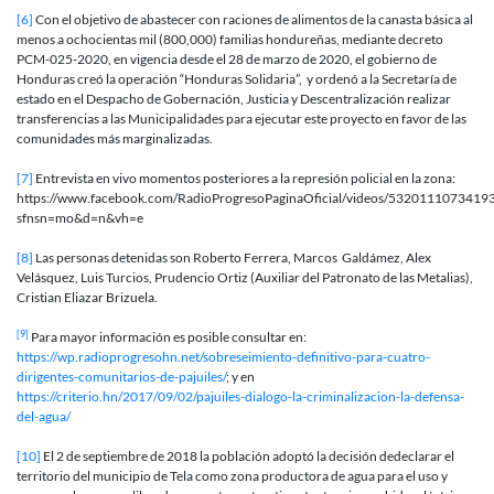
[6]
Con el objetivo de abastecer con raciones de alimentos de la canasta básica al
menos a ochocientas mil (800,000) familias hondureñas, mediante decreto
PCM-025-2020, en vigencia desde el 28 de marzo de 2020, el gobierno de
Honduras creó la operación “Honduras Solidaria”, y ordenó a la Secretaría de
estado en el Despacho de Gobernación, Justicia y Descentralización realizar
transferencias a las Municipalidades para ejecutar este proyecto en favor de las
comunidades más marginalizadas.
[7]
Entrevista en vivo momentos posteriores a la represión policial en la zona:
https://www.facebook.com/RadioProgresoPaginaOficial/videos/5320111073419
sfnsn=mo&d=n&vh=e
[8]
Las personas detenidas son Roberto Ferrera, Marcos Galdámez, Alex
Velásquez, Luis Turcios, Prudencio Ortiz (Auxiliar del Patronato de las Metalias),
Cristian Eliazar Brizuela.
[9]
Para mayor información es posible consultar en:
https://wp.radioprogresohn.net/sobreseimiento-definitivo-para-cuatro-
dirigentes-comunitarios-de-pajuiles/
; y en
https://criterio.hn/2017/09/02/pajuiles-dialogo-la-criminalizacion-la-defensa-
del-agua/
[10]
El 2 de septiembre de 2018 la población adoptó la decisión dedeclarar el
territorio del municipio de Tela como zona productora de agua para el uso y