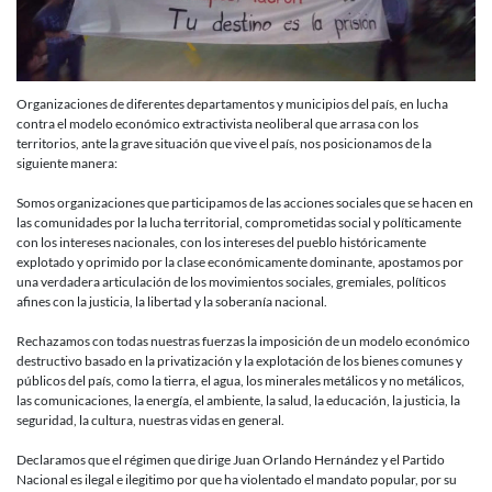
Organizaciones de diferentes departamentos y municipios del país, en lucha
contra el modelo económico extractivista neoliberal que arrasa con los
territorios, ante la grave situación que vive el país, nos posicionamos de la
siguiente manera:
Somos organizaciones que participamos de las acciones sociales que se hacen en
las comunidades por la lucha territorial, comprometidas social y políticamente
con los intereses nacionales, con los intereses del pueblo históricamente
explotado y oprimido por la clase económicamente dominante, apostamos por
una verdadera articulación de los movimientos sociales, gremiales, políticos
afines con la justicia, la libertad y la soberanía nacional.
Rechazamos con todas nuestras fuerzas la imposición de un modelo económico
destructivo basado en la privatización y la explotación de los bienes comunes y
públicos del país, como la tierra, el agua, los minerales metálicos y no metálicos,
las comunicaciones, la energía, el ambiente, la salud, la educación, la justicia, la
seguridad, la cultura, nuestras vidas en general.
Declaramos que el régimen que dirige Juan Orlando Hernández y el Partido
Nacional es ilegal e ilegitimo por que ha violentado el mandato popular, por su