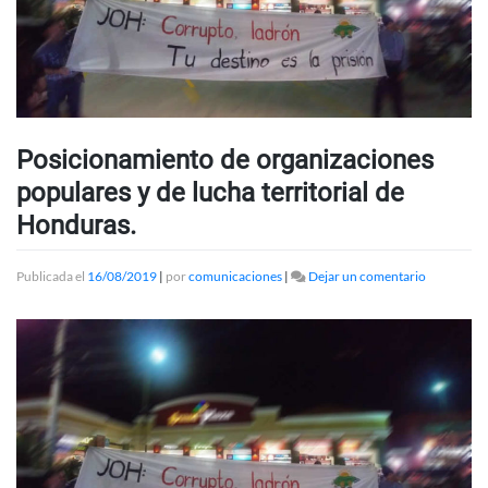
Posicionamiento de organizaciones
populares y de lucha territorial de
Honduras.
en
Publicada el
16/08/2019
|
por
comunicaciones
|
Dejar un comentario
Posiciona
de
organizaci
populares
y
de
lucha
territorial
de
Honduras.