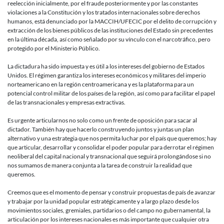
reelección inicialmente, por el fraude posteriormente y por las constantes
violaciones a la Constitución y los tratados internacionales sobre derechos
humanos, está denunciado por la MACCIH/UFECIC por el delito de corrupción y
extracción de los bienes públicos de las instituciones del Estado sin precedentes
en la última década, así como señalado por su vínculo con el narcotráfico, pero
protegido por el Ministerio Público.
La dictadura ha sido impuesta y es útil a los intereses del gobierno de Estados
Unidos. El régimen garantiza los intereses económicos y militares del imperio
norteamericano en la región centroamericana y es la plataforma para un
potencial control militar de los países de la región, así como para facilitar el papel
de las transnacionales y empresas extractivas.
Es urgente articularnos no solo como un frente de oposición para sacar al
dictador. También hay que hacerlo construyendo juntos y juntas un plan
alternativo y una estrategia que nos permita luchar por el país que queremos; hay
que articular, desarrollar y consolidar el poder popular para derrotar el régimen
neoliberal del capital nacional y transnacional que seguirá prolongándose si no
nos sumamos de manera conjunta a la tarea de construir la realidad que
queremos.
Creemos que es el momento de pensar y construir propuestas de país de avanzar
y trabajar por la unidad popular estratégicamente y a largo plazo desde los
movimientos sociales, gremiales, partidarios o del campo no gubernamental, la
articulación por los intereses nacionales es más importante que cualquier otra