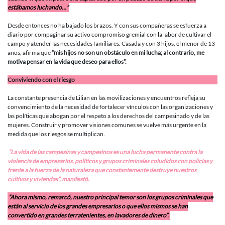
estábamos luchando…”
Desde entonces no ha bajado los brazos. Y con sus compañeras se esfuerza a
diario por compaginar su activo compromiso gremial con la labor de cultivar el
campo y atender las necesidades familiares. Casada y con 3 hijos, el menor de 13
años, afirma que
“mis hijos no son un obstáculo en mi lucha; al contrario, me
motiva pensar en la vida que deseo para ellos”.
Conviviendo con el riesgo
La constante presencia de Lilian en las movilizaciones y encuentros refleja su
convencimiento de la necesidad de fortalecer vínculos con las organizaciones y
las políticas que abogan por el respeto a los derechos del campesinado y de las
mujeres. Construir y promover visiones comunes se vuelve más urgente en la
medida que los riesgos se multiplican.
“La vida de las campesinas y campesinos es una lucha permanente contra la
violencia de empresarios, políticos y grupos criminales coludidos con policías y
frente a la fuerza de la naturaleza que constantemente destruye nuestros
cultivos y viviendas”, manifestó.
“Ahora mismo, remarcó, nuestro principal temor son los grupos criminales que
están al servicio de los grandes empresarios o que ellos mismos se han
convertido en grandes terratenientes, en lavadores de dinero”.