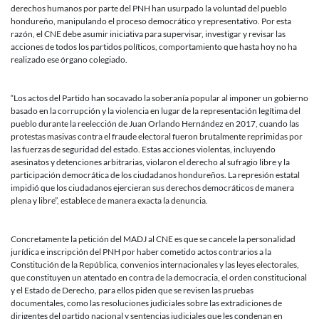
derechos humanos por parte del PNH han usurpado la voluntad del pueblo
hondureño, manipulando el proceso democrático y representativo. Por esta
razón, el CNE debe asumir iniciativa para supervisar, investigar y revisar las
acciones de todos los partidos políticos, comportamiento que hasta hoy no ha
realizado ese órgano colegiado.
“Los actos del Partido han socavado la soberanía popular al imponer un gobierno
basado en la corrupción y la violencia en lugar de la representación legítima del
pueblo durante la reelección de Juan Orlando Hernández en 2017, cuando las
protestas masivas contra el fraude electoral fueron brutalmente reprimidas por
las fuerzas de seguridad del estado. Estas acciones violentas, incluyendo
asesinatos y detenciones arbitrarias, violaron el derecho al sufragio libre y la
participación democrática de los ciudadanos hondureños. La represión estatal
impidió que los ciudadanos ejercieran sus derechos democráticos de manera
plena y libre”, establece de manera exacta la denuncia.
Concretamente la petición del MADJ al CNE es que se cancele la personalidad
jurídica e inscripción del PNH por haber cometido actos contrarios a la
Constitución de la República, convenios internacionales y las leyes electorales,
que constituyen un atentado en contra de la democracia, el orden constitucional
y el Estado de Derecho, para ellos piden que se revisen las pruebas
documentales, como las resoluciones judiciales sobre las extradiciones de
dirigentes del partido nacional y sentencias judiciales que les condenan en