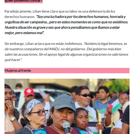
quién podemos confiar?
Paradójicamente, Lilian tiene claro que su labor es una defensoría de los
derechos humanos.
“Soy una luchadora por los derechos humanos, honrada y
orgullosa de ser campesina…pero en estos momentos es como que no existimos.
Nuestra situación es grave y eso que ahora pensábamos que íbamos a estar
mejor, pero estamos mal”.
Sin embargo, Lilian aclara que no están indefensos.
“Asistencia legal tenemos, es
de nuestros compañeros del MADJ, no del gobierno. Del gobierno más bien
salen las acusaciones. Sin el apoyo legal de algunas organizaciones no sabríamos
qué hacer”.
Mujeres al frente