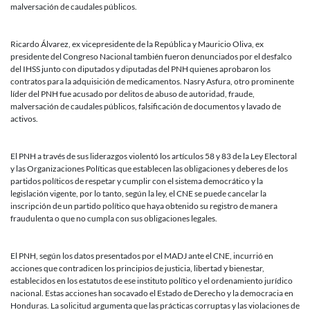
malversación de caudales públicos.
Ricardo Álvarez, ex vicepresidente de la República y Mauricio Oliva, ex
presidente del Congreso Nacional también fueron denunciados por el desfalco
del IHSS junto con diputados y diputadas del PNH quienes aprobaron los
contratos para la adquisición de medicamentos. Nasry Asfura, otro prominente
líder del PNH fue acusado por delitos de abuso de autoridad, fraude,
malversación de caudales públicos, falsificación de documentos y lavado de
activos.
El PNH a través de sus liderazgos violentó los artículos 58 y 83 de la Ley Electoral
y las Organizaciones Políticas que establecen las obligaciones y deberes de los
partidos políticos de respetar y cumplir con el sistema democrático y la
legislación vigente, por lo tanto, según la ley, el CNE se puede cancelar la
inscripción de un partido político que haya obtenido su registro de manera
fraudulenta o que no cumpla con sus obligaciones legales.
El PNH, según los datos presentados por el MADJ ante el CNE, incurrió en
acciones que contradicen los principios de justicia, libertad y bienestar,
establecidos en los estatutos de ese instituto político y el ordenamiento jurídico
nacional. Estas acciones han socavado el Estado de Derecho y la democracia en
Honduras. La solicitud argumenta que las prácticas corruptas y las violaciones de