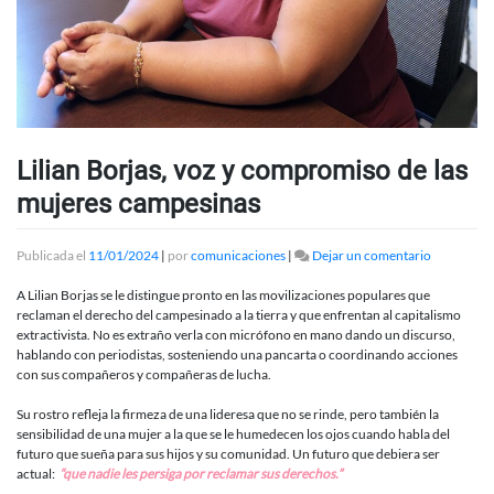
Lilian Borjas, voz y compromiso de las
mujeres campesinas
en
Publicada el
11/01/2024
|
por
comunicaciones
|
Dejar un comentario
Lilian
Borjas,
A Lilian Borjas se le distingue pronto en las movilizaciones populares que
voz
reclaman el derecho del campesinado a la tierra y que enfrentan al capitalismo
y
extractivista. No es extraño verla con micrófono en mano dando un discurso,
compromi
hablando con periodistas, sosteniendo una pancarta o coordinando acciones
de
con sus compañeros y compañeras de lucha.
las
mujeres
Su rostro refleja la firmeza de una lideresa que no se rinde, pero también la
campesina
sensibilidad de una mujer a la que se le humedecen los ojos cuando habla del
futuro que sueña para sus hijos y su comunidad. Un futuro que debiera ser
actual:
“que nadie les persiga por reclamar sus derechos.”