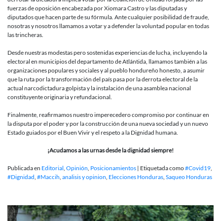
fuerzas de oposición encabezada por Xiomara Castro y las diputadas y
diputados que hacen parte de su fórmula. Ante cualquier posibilidad de fraude,
nosotras y nosotros llamamos a votar y a defender la voluntad popular en todas
las trincheras.
Desde nuestras modestas pero sostenidas experiencias de lucha, incluyendo la
electoral en municipios del departamento de Atlántida, llamamos también a las
organizaciones populares y sociales y al pueblo hondureño honesto, a asumir
que la ruta por la transformación del país pasa por la derrota electoral de la
actual narcodictadura golpista y la instalación de una asamblea nacional
constituyente originaria y refundacional.
Finalmente, reafirmamos nuestro imperecedero compromiso por continuar en
la disputa por el poder y por la construcción de una nueva sociedad y un nuevo
Estado guiados por el Buen Vivir y el respeto a la Dignidad humana.
¡Acudamos a las urnas desde la dignidad siempre!
Publicada en
Editorial
,
Opinión
,
Posicionamientos
|
Etiquetada como
#Covid19
,
#Dignidad
,
#Maccih
,
analisis y opinion
,
Elecciones Honduras
,
Saqueo Honduras