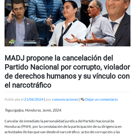
MADJ propone la cancelación del
Partido Nacional por corrupto, violador
de derechos humanos y su vínculo con
el narcotráfico
en
Publicada el
21/06/2024
|
por
comunicaciones
|
Dejar un comentario
MADJ
propone
Tegucigalpa, Honduras. Junio, 2024.
la
cancelació
Cancelar de inmediato la personalidad jurídica del Partido Nacional de
del
Honduras (PNH), por la constatación de la participación de su dirigencia en
Partido
actividades ilícitas que van desde el narcotráfico, actos de corrupción y las