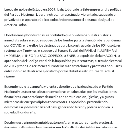
Luego del golpe de Estado en 2009, la dictadura de la élite empresarial y política
del Partido Nacional, Liberal y otros, han asesinado, violentado, saqueado y
privatizado el aparato público, colocándonos como el país más desigual de
América Latina.
Hondureños y hondureñas; es prohibido que olvidemos nuestra historia
inmediata sobre el robo y saqueo de los fondos para la atención de la pandemia
por COVID, entre ellos los destinados para la construcción de los 95 hospitales
regionales y 7 móviles, el saqueo del Seguro Social, del PANI, el INJUPEMP, el
IMPREMA, el INFOP, la SAG, COPECO, la ENEE, la expulsión de la MACCIH, la
aprobación del Código Penal de la impunidad y sus reformas, el fraude electoral
de 2017 y todos los crímenes durante las manifestaciones y protestas populares,
entre infinidad de atracos ejecutado por las distintas estructuras del actual
régimen.
Es condenable la campaña violenta y de odio que ha desplegado el Partido
Nacional y las fuerzas ultraconservadoras encabezadas por las instituciones
financieras, corporaciones de medios de comunicación, iglesias, y algunos
miembros de cuerpos diplomáticos contra la oposición, pretendiendo
desmovilizar y desestabilizar el país, generando terror y polarización en la
sociedad hondureña.
Desde nuestra inquebrantable autonomía, en el actual contexto electoral,
derrotar la dictadura implica votar por la Coalición de Unidad forjada por las