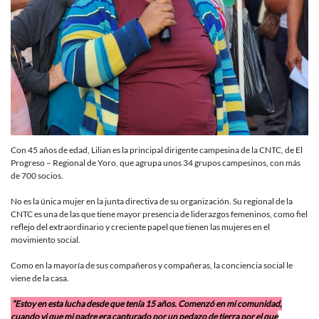
Con 45 años de edad, Lilian es la principal dirigente campesina de la CNTC, de El
Progreso – Regional de Yoro, que agrupa unos 34 grupos campesinos, con más
de 700 socios.
No es la única mujer en la junta directiva de su organización. Su regional de la
CNTC es una de las que tiene mayor presencia de liderazgos femeninos, como fiel
reflejo del extraordinario y creciente papel que tienen las mujeres en el
movimiento social.
Como en la mayoría de sus compañeros y compañeras, la conciencia social le
viene de la casa.
“Estoy en esta lucha desde que tenía 15 años. Comenzó en mi comunidad,
cuando vi que mi padre era capturado por un pedazo de tierra por el que