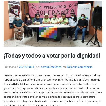
¡Todas y todos a votar por la dignidad!
en
Publicada el
22/11/2021
|
por
comunicaciones
|
Dejar un comentario
¡Todas
y
En este momento histórico de enorme trascendencia para la vida democrática y
todos
republicana de la nación hondureña, el Movimiento Amplio por la Dignidad y la
a
Justicia (MADJ) llama a la ciudadanía en general a elegir honestamente a sus
votar
gobernantes. Hay que acudir a votar sin desperdiciar nuestro voto. Hoy, como
por
nunca en nuestra historia, más que votar por los colores o candidatos de nuestra
la
preferencia se trata de votar contra el enemigo común; contra la estructura
dignidad!
golpista, corrupta y narcotraficante disfrazada en partidos políticos que siempre
han violentado y burlado la voluntad popular.