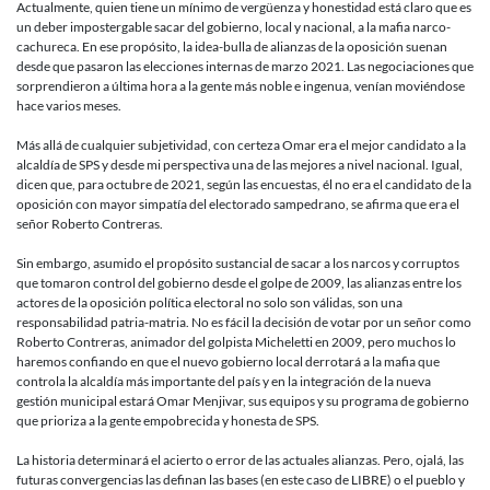
Actualmente, quien tiene un mínimo de vergüenza y honestidad está claro que es
un deber impostergable sacar del gobierno, local y nacional, a la mafia narco-
cachureca. En ese propósito, la idea-bulla de alianzas de la oposición suenan
desde que pasaron las elecciones internas de marzo 2021. Las negociaciones que
sorprendieron a última hora a la gente más noble e ingenua, venían moviéndose
hace varios meses.
Más allá de cualquier subjetividad, con certeza Omar era el mejor candidato a la
alcaldía de SPS y desde mi perspectiva una de las mejores a nivel nacional. Igual,
dicen que, para octubre de 2021, según las encuestas, él no era el candidato de la
oposición con mayor simpatía del electorado sampedrano, se afirma que era el
señor Roberto Contreras.
Sin embargo, asumido el propósito sustancial de sacar a los narcos y corruptos
que tomaron control del gobierno desde el golpe de 2009, las alianzas entre los
actores de la oposición política electoral no solo son válidas, son una
responsabilidad patria-matria. No es fácil la decisión de votar por un señor como
Roberto Contreras, animador del golpista Micheletti en 2009, pero muchos lo
haremos confiando en que el nuevo gobierno local derrotará a la mafia que
controla la alcaldía más importante del país y en la integración de la nueva
gestión municipal estará Omar Menjivar, sus equipos y su programa de gobierno
que prioriza a la gente empobrecida y honesta de SPS.
La historia determinará el acierto o error de las actuales alianzas. Pero, ojalá, las
futuras convergencias las definan las bases (en este caso de LIBRE) o el pueblo y