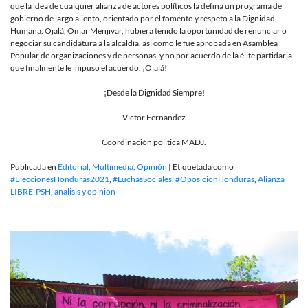
que la idea de cualquier alianza de actores políticos la defina un programa de
gobierno de largo aliento, orientado por el fomento y respeto a la Dignidad
Humana. Ojalá, Omar Menjivar, hubiera tenido la oportunidad de renunciar o
negociar su candidatura a la alcaldía, así como le fue aprobada en Asamblea
Popular de organizaciones y de personas, y no por acuerdo de la élite partidaria
que finalmente le impuso el acuerdo. ¡Ojalá!
¡Desde la Dignidad Siempre!
Víctor Fernández
Coordinación política MADJ.
Publicada en
Editorial
,
Multimedia
,
Opinión
|
Etiquetada como
#EleccionesHonduras2021
,
#LuchasSociales
,
#OposicionHonduras
,
Alianza
LIBRE-PSH
,
analisis y opinion