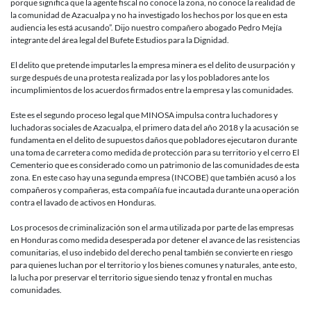
porque significa que la agente fiscal no conoce la zona, no conoce la realidad de
la comunidad de Azacualpa y no ha investigado los hechos por los que en esta
audiencia les está acusando”. Dijo nuestro compañero abogado Pedro Mejía
integrante del área legal del Bufete Estudios para la Dignidad.
El delito que pretende imputarles la empresa minera es el delito de usurpación y
surge después de una protesta realizada por las y los pobladores ante los
incumplimientos de los acuerdos firmados entre la empresa y las comunidades.
Este es el segundo proceso legal que MINOSA impulsa contra luchadores y
luchadoras sociales de Azacualpa, el primero data del año 2018 y la acusación se
fundamenta en el delito de supuestos daños que pobladores ejecutaron durante
una toma de carretera como medida de protección para su territorio y el cerro El
Cementerio que es considerado como un patrimonio de las comunidades de esta
zona. En este caso hay una segunda empresa (INCOBE) que también acusó a los
compañeros y compañeras, esta compañía fue incautada durante una operación
contra el lavado de activos en Honduras.
Los procesos de criminalización son el arma utilizada por parte de las empresas
en Honduras como medida desesperada por detener el avance de las resistencias
comunitarias, el uso indebido del derecho penal también se convierte en riesgo
para quienes luchan por el territorio y los bienes comunes y naturales, ante esto,
la lucha por preservar el territorio sigue siendo tenaz y frontal en muchas
comunidades.