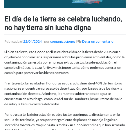
El día de la tierra se celebra luchando,
no hay tierra sin lucha digna
en
Publicada el
22/04/2024
|
por
comunicaciones
|
Dejar un comentario
El
día
Si bien es cierto, cada 22 de abril se celebra el día de la tierra desde 2005 con el
de
objetivo de concienciar a las personas sobre los problemas ambientales, como la
la
contaminación generada por empresas extractivistas, la sobrepoblación, el
tierra
cambio climático, la caza furtiva y más importante: cómo podemos generar un
se
cambio para preservar los bienes comunes.
celebra
luchando,
Frente a esto, la realidad en Honduras es que, actualmente el 40% del territorio
no
nacional se encuentra en proceso de desertización, por la sequía de los ríos y la
hay
contaminación de estos. Asimismo, los mantos subterráneos de agua se
tierra
encuentran en alto riesgo, como los del sur de Honduras, los acuíferos del valle
sin
de sula y la llanura costera del caribe.
lucha
digna
Por otra parte, la deforestación es otro factor que impacta directamente en la
sequía del territorio, ya sea por otorgamiento de planes de manejo ilegales o
incendios forestales. Ya que hasta la fecha van 1,556 incendios que han arrasado