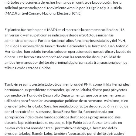
Nacional
múltiples violaciones a derechos humanos en contra de la población, fue la
por
solicitud presentada por el Movimiento Amplio por la Dignidad y la Justicia
corrupto,
(MADJ) ante el Consejo Nacional Electoral (CNE).
violador
de
derechos
El planteo fue hecho por el MADJ en el marco de la conmemoración de su 16
humanos
aniversario y en su petición se indica que desde el 2010 que inician las
y
administraciones del Partido Nacional, altos funcionarios estatales y del PNH,
su
incluidos el expresidente Juan Orlando Hernández y su hermano Juan Antonio
vínculo
Hernández, han estado involucrados en operaciones de narcotráfico y lavado de
con
dinero. Este hecho está comprobado con las sentencias de culpabilidad de
el
ambos hermanos por delitos de criminalidad organizada transnacional por los
narcotráfi
tribunales de Estados Unidos.
También se suma a este listado otros miembros del PNH, como Hilda Hernández,
hermana del ex presidente Hernández, quien solicitaba dinero para proyectos
por medio del Fondo de Desarrollo Departamental, que posteriormente eran
utilizados para financiar las campañas políticas de su hermano. Asimismo, el ex
presidente Porfirio Lobo Sosa, fue señalado por actos de corrupción y vínculos
con el narcotráfico; su esposa, Rosa Elena Bonilla, fue condenada por
apropiación indebida de fondos públicos destinados a programas sociales
durante la presidencia de su esposo, su hijo Fabio Lobo, fue sentenciado en
Nueva York a 24 años de cárcel, por tráfico de drogas, el hermano del ex
presidente Lobo, Ramón Lobo, también fue acusado por el delito de fraude y