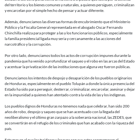
del territorio y los bienes comunes y naturales, a quienes persiguen, criminalizan
y encarcelan por el simple hecho de pensar y actuar diferente.
Además, denunciamos las diversas formas de encubrimiento que el Ministerio
Público y la Fiscalía General representada en el abogado Oscar Fernando
Chinchilla realiza para proteger a las y los funcionarios públicos, especialmente
la familia presidencial ligada muy seria y cercanamente a las acciones del
narcotráfico y la corrupción.
Por otro lado, denunciamos todos los actos de corrupción impunes durante la
pandemia que ha venido a profundizar el saqueo y el robo en las arcas del Estado
y acentuar la privatización de las instituciones que alguna vez fueron públicas.
Denunciamos los intentos de despojo y desaparición de los pueblos originarios
de Honduras, especialmente en el pueblo Tolupán a donde la única presencia del
Estado ha sido para perseguir, desterrar, criminalizar, encarcelar, asesinar y dejar
en la impunidad a quienes han atentado contra la vida de las y los indígenas.
Los pueblos dignos de Honduras no tenemos nada que celebrar, han sido 200
años de robo, despojo y saqueo que se han acentuado con la llegada del
neoliberalismo y el último gran zarpazo a la soberanía nacional, las ZEDES, que
se convertirán en el refugio de los criminales que han acabado con la riqueza del
país.
Este mes en el que los traidores y lacayos con sus actos conmemoran el