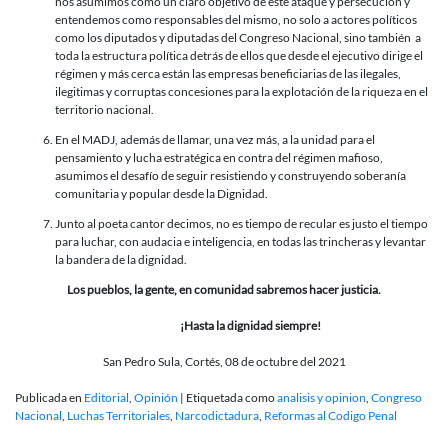
nos asumimos como un claro objetivo de este ataque y persecución y
entendemos como responsables del mismo, no solo a actores políticos
como los diputados y diputadas del Congreso Nacional, sino también a
toda la estructura política detrás de ellos que desde el ejecutivo dirige el
régimen y más cerca están las empresas beneficiarias de las ilegales,
ilegitimas y corruptas concesiones para la explotación de la riqueza en el
territorio nacional.
En el MADJ, además de llamar, una vez más, a la unidad para el
pensamiento y lucha estratégica en contra del régimen mafioso,
asumimos el desafío de seguir resistiendo y construyendo soberanía
comunitaria y popular desde la Dignidad.
Junto al poeta cantor decimos, no es tiempo de recular es justo el tiempo
para luchar, con audacia e inteligencia, en todas las trincheras y levantar
la bandera de la dignidad.
Los pueblos, la gente, en comunidad sabremos hacer justicia.
¡Hasta la dignidad siempre!
San Pedro Sula, Cortés, 08 de octubre del 2021
Publicada en
Editorial
,
Opinión
|
Etiquetada como
analisis y opinion
,
Congreso
Nacional
,
Luchas Territoriales
,
Narcodictadura
,
Reformas al Codigo Penal