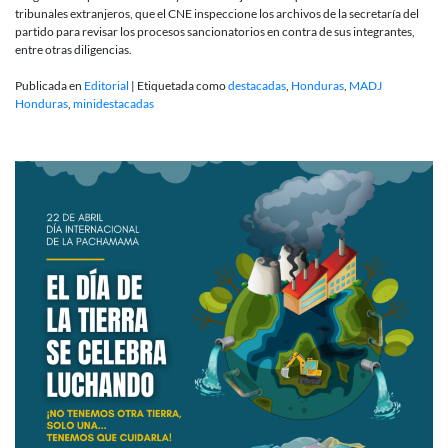
tribunales extranjeros, que el CNE inspeccione los archivos de la secretaría del
partido para revisar los procesos sancionatorios en contra de sus integrantes,
entre otras diligencias.
Publicada en
Editorial
|
Etiquetada como
destacadas
,
Honduras
,
MADJ
Honduras
,
minidestacadas