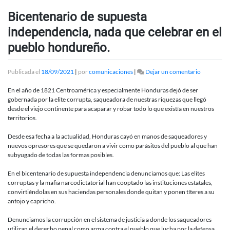
Bicentenario de supuesta
independencia, nada que celebrar en el
pueblo hondureño.
en
Publicada el
18/09/2021
|
por
comunicaciones
|
Dejar un comentario
Bicentenar
de
En el año de 1821 Centroamérica y especialmente Honduras dejó de ser
supuesta
gobernada por la elite corrupta, saqueadora de nuestras riquezas que llegó
independen
desde el viejo continente para acaparar y robar todo lo que existía en nuestros
nada
territorios.
que
celebrar
Desde esa fecha a la actualidad, Honduras cayó en manos de saqueadores y
en
nuevos opresores que se quedaron a vivir como parásitos del pueblo al que han
el
subyugado de todas las formas posibles.
pueblo
hondureño
En el bicentenario de supuesta independencia denunciamos que: Las elites
corruptas y la mafia narcodictatorial han cooptado las instituciones estatales,
convirtiéndolas en sus haciendas personales donde quitan y ponen títeres a su
antojo y capricho.
Denunciamos la corrupción en el sistema de justicia a donde los saqueadores
utilizan el derecho penal como arma contra el pueblo que lucha por la defensa