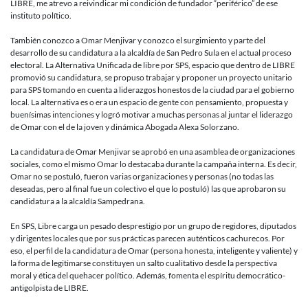
Libre
LIBRE, me atrevo a reivindicar mi condición de fundador “periférico” de ese
y
instituto político.
la
alianza
También conozco a Omar Menjivar y conozco el surgimiento y parte del
en
desarrollo de su candidatura a la alcaldía de San Pedro Sula en el actual proceso
SPS:
electoral. La Alternativa Unificada de libre por SPS, espacio que dentro de LIBRE
Un
promovió su candidatura, se propuso trabajar y proponer un proyecto unitario
voto
para SPS tomando en cuenta a liderazgos honestos de la ciudad para el gobierno
de
local. La alternativa es o era un espacio de gente con pensamiento, propuesta y
esperanza.
buenísimas intenciones y logró motivar a muchas personas al juntar el liderazgo
de Omar con el de la joven y dinámica Abogada Alexa Solorzano.
La candidatura de Omar Menjivar se aprobó en una asamblea de organizaciones
sociales, como el mismo Omar lo destacaba durante la campaña interna. Es decir,
Omar no se postuló, fueron varias organizaciones y personas (no todas las
deseadas, pero al final fue un colectivo el que lo postuló) las que aprobaron su
candidatura a la alcaldía Sampedrana.
En SPS, Libre carga un pesado desprestigio por un grupo de regidores, diputados
y dirigentes locales que por sus prácticas parecen auténticos cachurecos. Por
eso, el perfil de la candidatura de Omar (persona honesta, inteligente y valiente) y
la forma de legitimarse constituyen un salto cualitativo desde la perspectiva
moral y ética del quehacer político. Además, fomenta el espíritu democrático-
antigolpista de LIBRE.