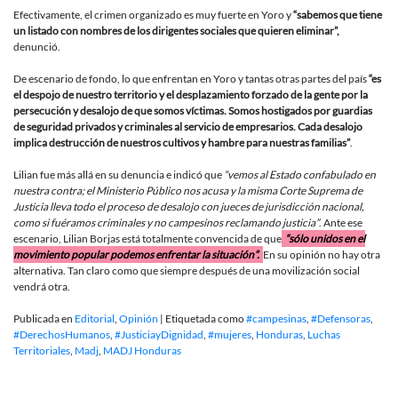
Efectivamente, el crimen organizado es muy fuerte en Yoro y
“sabemos que tiene
un listado con nombres de los dirigentes sociales que quieren eliminar”,
denunció.
De escenario de fondo, lo que enfrentan en Yoro y tantas otras partes del país
“es
el despojo de nuestro territorio y el desplazamiento forzado de la gente por la
persecución y desalojo de que somos víctimas. Somos hostigados por guardias
de seguridad privados y criminales al servicio de empresarios. Cada desalojo
implica destrucción de nuestros cultivos y hambre para nuestras familias”
.
Lilian fue más allá en su denuncia e indicó que
“vemos al Estado confabulado en
nuestra contra; el Ministerio Público nos acusa y la misma Corte Suprema de
Justicia lleva todo el proceso de desalojo con jueces de jurisdicción nacional,
como si fuéramos criminales y no campesinos reclamando justicia”
. Ante ese
escenario, Lilian Borjas está totalmente convencida de que
“sólo unidos en el
movimiento popular podemos enfrentar la situación”.
En su opinión no hay otra
alternativa. Tan claro como que siempre después de una movilización social
vendrá otra.
Publicada en
Editorial
,
Opinión
|
Etiquetada como
#campesinas
,
#Defensoras
,
#DerechosHumanos
,
#JusticiayDignidad
,
#mujeres
,
Honduras
,
Luchas
Territoriales
,
Madj
,
MADJ Honduras