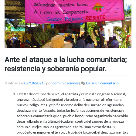
Ante el ataque a la lucha comunitaria;
resistencia y soberanía popular.
en
Publicada el
09/10/2021
|
por
comunicaciones
|
Dejar un comentario
Ante
el
Este 07 de octubre de 2021, el apátrida y criminal Congreso Nacional,
ataque
una vez más atacó la dignidad y la soberanía nacional, al reformar el
a
nuevo Código Penal y tipificar como delito de usurpación agravada y
la
desplazamiento forzado, todas las legítimas acciones de resistencia y
lucha
soberanía comunitaria que el pueblo hondureño organizado ha venido
comunitari
desarrollando en la última década en contra del saqueo de la riqueza
resistencia
común que ejecutan los agentes del capitalismo extractivista. Su
y
propósito es imponer el terror, a través de la cárcel, el desplazamiento y