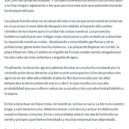
100,160 hectáreas de bosques. Y la mayoría de estos incendios son provocados
y no hay ningún reglamento o ley que sancione este acto que está exterminando
los bosques del país.
Las playas hondureñas no se salvan de esta crisis ya que se encuentran inmersas
en un proceso irreversible de desaparición debido al impacto del cambio
climático en los mares que circundan las costas nuestras. Los proyectos
hoteleros nada hacen por mitigar estas situaciones y solo se dedican a absorber
la riqueza de nuestras costas, desalojando comunidades garífunas y otras
poblaciones, generando mucha violencia. Las playas de Bajamar en Cortés, la
playa Miami en Tela y Cedeño en el golfo de Fonseca están siendo anegadas por
las olas cada vez más violentas y cargadas de agua.
Finalmente, la situación agraria además de estar en una lucha constante por la
reivindicación de su derecho a la tierra se le suma que los ciclos de producción
agrícola se ven alterados debido al aborto floral provocado por las altas
temperaturas de los meses de marzo y abril, lo que resulta con una alta
probabilidad que sus cultivos reduzcan su producción y productividad debido a
la sequía.
Es hora de actuar sin hipocresía, sin mentiras, sin burocracia. La tierra es nuestro
hogar y solo tenemos una, debemos tomar conciencia y actuar en defensa de
nuestros bienes comunes. En las comunidades está el rescate de la Honduras
verde y próspera que hemos heredado y muchas empresas han depredado.