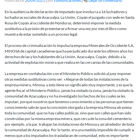
en
Publicada el
20/09/2021
|
por
comunicaciones
|
Dejar un comentario
Medidas
distintas
En la audiencia de declaración de imputado que involucra a 16 luchadores y
a
luchadoras sociales de Azacualpa, La Unión, Copán el juzgado con sede en Santa
la
Rosa de Copán al occidente de Honduras, determinó imponer la medida
prisión
sustitutiva a la prisión de presentarse a firmar una vez por mes el libro como
impone
muestra de estar sometido a un proceso legal.
juzgado
a
El proceso de criminalización lo impulsa la empresa Minerales de Occidente S.A,
luchadore
MINOSA de capital canadiense que ha perjudicado durante los últimos años los
sociales
derechos de las y los habitantes de La Unión, Azacualpa, Copán, debido a la
de
actividad de explotación minera que realiza en las cercanías de las comunidades.
Azacualpa,
Copán
La empresa en confabulación con el Ministerio Público solicitó al juez imponer
en
otras medidas sustitutivas como ser: «Alejarse de todas las instalaciones de la
Honduras.
empresa minera, Minosa, y esto tiene un significado muy importante, y es que la
agente fiscal, el Ministerio Público, jamás ha visitado la zona, jamás ha visitado la
comunidad de Azacualpa y no ha investigado los hechos de los cuales se les
imputan, porque nosotros que tenemos conocimiento y las personas que tienen
conocimiento sabrán que la concesión otorgada a la empresa Minosa atraviesa
toda la comunidad, que no hay calles públicas, sino que son calles que han sido
construidas por la misma empresa minera, que cerca de la zona del cementerio
por ejemplo, a la par, trabajan las instalaciones de Minosa y así alrededor de toda
la comunidad de Azacualpa. Por lo tanto, era una medida imposible de cumplir a
menos que a los imputados los trasladaran de comunidad, esto es importante