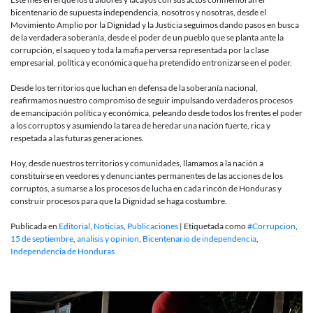
bicentenario de supuesta independencia, nosotros y nosotras, desde el
Movimiento Amplio por la Dignidad y la Justicia seguimos dando pasos en busca
de la verdadera soberanía, desde el poder de un pueblo que se planta ante la
corrupción, el saqueo y toda la mafia perversa representada por la clase
empresarial, política y económica que ha pretendido entronizarse en el poder.
Desde los territorios que luchan en defensa de la soberanía nacional,
reafirmamos nuestro compromiso de seguir impulsando verdaderos procesos
de emancipación política y económica, peleando desde todos los frentes el poder
a los corruptos y asumiendo la tarea de heredar una nación fuerte, rica y
respetada a las futuras generaciones.
Hoy, desde nuestros territorios y comunidades, llamamos a la nación a
constituirse en veedores y denunciantes permanentes de las acciones de los
corruptos, a sumarse a los procesos de lucha en cada rincón de Honduras y
construir procesos para que la Dignidad se haga costumbre.
Publicada en
Editorial
,
Noticias
,
Publicaciones
|
Etiquetada como
#Corrupcion
,
15 de septiembre
,
analisis y opinion
,
Bicentenario de independencia
,
Independencia de Honduras