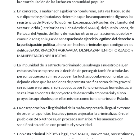
soberanía
la desarticulación de las luchas en comunidad popular.
popular.
En concreto, la mafia hecha gobierno hondureño, esta vez hace uso de
sus diputados y diputadas y determina que los campamentos dignos y las
resistencias del Pueblo Tolupán en Locomapa, de Pajuiles, de Jilamito, del
Sector Florida (Territorios en lucha desde el MADJ), del pueblo Lenca, de
Reitoca, del Aguán, del Sur y de muchas otras organizaciones, pueblos y
comunidades; en lugar de ser
espacios de ejercicio legítimo del derecho a
la participación política
, ahora son hechos criminales que configuran los
delitos de USURPACIÓN AGRAVADA, DESPLAZAMIENTO FORZADO y
MANIFESTACIONES ILÍCITAS.
La impunidad de la estructura criminal que subyuga a nuestro país, en
esta ocasión se expresa en la decisión de perseguir también a todas las
personas que sean afines o apoyen las luchas populares comunitarias,
dejando claro que las acciones de protesta pacífica serán delito grave si
se realizan en grupo, si son apoyadas por funcionarios.as honestos.as, si
se realizan en contra de proyectos de desarrollo empresarial y si son
proyectos aprobados por ellos mismos como funcionarios del Estado.
La desesperación e ilegitimidad de la mafia empresarial llega al extremo
de ordenar a policías, fiscales y jueces a ejecutar la criminalización del
pueblo en 24 o 48 horas, en procesos sumarios. Y les amenaza con
sanción si no actúan con prontitud y severidad.
Con esta criminal iniciativa legal, en el MADJ, una vez más, nos sentimos y