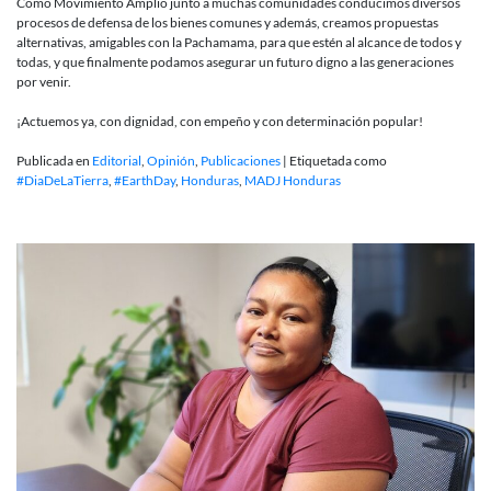
Como Movimiento Amplio junto a muchas comunidades conducimos diversos
procesos de defensa de los bienes comunes y además, creamos propuestas
alternativas, amigables con la Pachamama, para que estén al alcance de todos y
todas, y que finalmente podamos asegurar un futuro digno a las generaciones
por venir.
¡Actuemos ya, con dignidad, con empeño y con determinación popular!
Publicada en
Editorial
,
Opinión
,
Publicaciones
|
Etiquetada como
#DiaDeLaTierra
,
#EarthDay
,
Honduras
,
MADJ Honduras