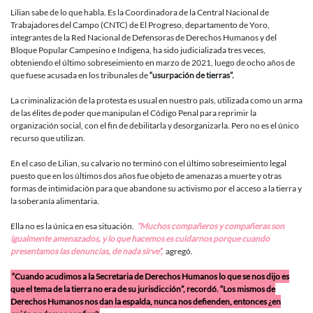
Lilian sabe de lo que habla. Es la Coordinadora de la Central Nacional de
Trabajadores del Campo (CNTC) de El Progreso, departamento de Yoro,
integrantes de la Red Nacional de Defensoras de Derechos Humanos y del
Bloque Popular Campesino e Indigena, ha sido judicializada tres veces,
obteniendo el último sobreseimiento en marzo de 2021, luego de ocho años de
que fuese acusada en los tribunales de
“usurpación de tierras”.
La criminalización de la protesta es usual en nuestro país, utilizada como un arma
de las élites de poder que manipulan el Código Penal para reprimir la
organización social, con el fin de debilitarla y desorganizarla. Pero no es el único
recurso que utilizan.
En el caso de Lilian, su calvario no terminó con el último sobreseimiento legal
puesto que en los últimos dos años fue objeto de amenazas a muerte y otras
formas de intimidación para que abandone su activismo por el acceso a la tierra y
la soberanía alimentaria.
Ella no es la única en esa situación.
“Muchos compañeros y compañeras son
igualmente amenazados, y lo que hacemos es cuidarnos porque cuando
presentamos las denuncias, de nada sirve”,
agregó.
“Cuando acudimos a la Secretaria de Derechos Humanos lo que se nos dijo es
que el tema de la tierra no era de su jurisdicción”, recordó. “Los mismos de
Derechos Humanos nos dan la espalda, nunca nos defienden, entonces ¿en