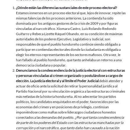
¿Dónde están las diferencias sustanciales de este proceso electoral?
Estamos inmersos en un proceso electoral que, lejos de innovar, repite las
mismas falencias de los procesos anteriores. La contienda ha sido
dominada por los antiguos gestores de la crisis de 2009 y por figuras
vinculadas al narcotráfico. Xiomara Castro, Luis Rolando Redondo
Guifarro y Rebeca Lizette Ráquel Obando, en su condición de máximas
autoridades de los poderes Ejecutivo, Legislativo y Judicial, son
responsables de que el pueblo hondureño continúe siendo obligado a
participar en contiendas electorales donde la ciudadanía es obligada a
elegir los eternos representantes de los sectores mafiosos. Otra vez, le
han fallado al pueblo hondureño, que tanto anhelaba un retorno a una
democracia ciudadana y popular.
Denunciamos la condescendencia de la justicia electoral con estructuras
y personas vinculadas al crimen organizado y postulándose a cargos de
elección. La justicia electoral y al límite el Poder Judicial
debió atender y
actuar de oficio ante la solicitud de retirar la personalidad jurídica al
Partido Nacional por su vinculación orgánica a las estructuras criminales
más nefastas de la historia hondureña. Al no adecentar los partidos
políticos, los candidatos enquistados en el poder, favorecidos por las
economías del crimen y en posiciones de privilegio, continúan
imponiéndose como mafias sobre liderazgos ciudadanos honestos
conectados a las demandas del pueblo.
¿Por qué tanta condescendencia
de parte de los poderes del Estado con las estructuras manchadas por la
corrupción y el narcotráfico, que tanto daño han causado a la nación