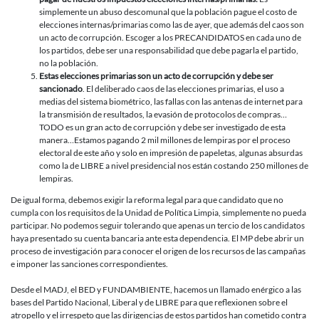
simplemente un abuso descomunal que la población pague el costo de
elecciones internas/primarias como las de ayer, que además del caos son
un acto de corrupción. Escoger a los PRECANDIDATOS en cada uno de
los partidos, debe ser una responsabilidad que debe pagarla el partido,
no la población.
Estas elecciones primarias son un acto de corrupción y debe ser
sancionado
. El deliberado caos de las elecciones primarias, el uso a
medias del sistema biométrico, las fallas con las antenas de internet para
la transmisión de resultados, la evasión de protocolos de compras…
TODO es un gran acto de corrupción y debe ser investigado de esta
manera…Estamos pagando 2 mil millones de lempiras por el proceso
electoral de este año y solo en impresión de papeletas, algunas absurdas
como la de LIBRE a nivel presidencial nos están costando 250 millones de
lempiras.
De igual forma, debemos exigir la reforma legal para que candidato que no
cumpla con los requisitos de la Unidad de Política Limpia, simplemente no pueda
participar. No podemos seguir tolerando que apenas un tercio de los candidatos
haya presentado su cuenta bancaria ante esta dependencia. El MP debe abrir un
proceso de investigación para conocer el origen de los recursos de las campañas
e imponer las sanciones correspondientes.
Desde el MADJ, el BED y FUNDAMBIENTE, hacemos un llamado enérgico a las
bases del Partido Nacional, Liberal y de LIBRE para que reflexionen sobre el
atropello y el irrespeto que las dirigencias de estos partidos han cometido contra