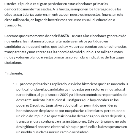
ustedes. El pueblo es el gran perdedor en estas elecciones primarias,
democráticamente fracasadas. A la fuerza, se imponen los liderazgos que las
cúpulas partidarias quieren, mientras, con nuestros impuestos, financian este
circo millonario, en lugar de invertir esos recursos en salud, educación o
transporte.
Creemos que es momento de decir
BASTA
. De cara a las elecciones generales de
noviembre, les instamos a buscar alternativas en otros partidos o en
candidaturas independientes, que las hay, y que representan opciones honestas,
transparentes y más cercanas a las necesidades del pueblo. Los miles de votos
nulos y votos en blanco en estas primarias son un claro indicativo del hartazgo
ciudadano.
Finalmente,
El proceso primario ha replicado los vicios históricos que han marcado la
política hondureña: candidaturas impuestas por sectores vinculados al
narcotráfico, al golpismo de 2009 y a élites económicas responsables del
desmantelamiento institucional. Las figuras que hoy encabezan los
poderes Ejecutivo, Legislativo y Judicial han permitido que líderes
honestos sean desplazados por maquinarias clientelares, perpetuando
un ciclo de impunidad que traiciona las demandas populares de justicia,
transparencia y confianza en las instituciones. Este continuismo no solo
deslegitima el proceso electoral, sino que profundiza la desesperanza en
un pueblo que clama por un cambio verdadero.