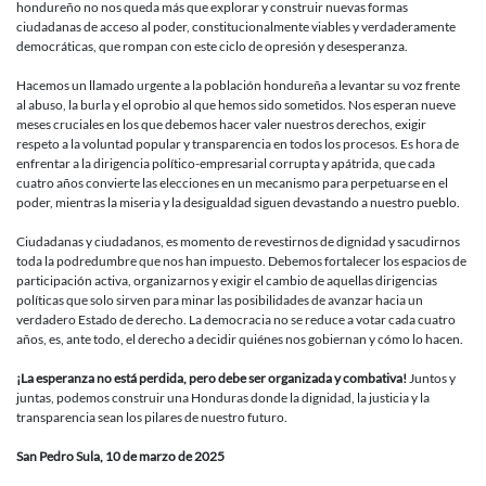
hondureño no nos queda más que explorar y construir nuevas formas
ciudadanas de acceso al poder, constitucionalmente viables y verdaderamente
democráticas, que rompan con este ciclo de opresión y desesperanza.
Hacemos un llamado urgente a la población hondureña a levantar su voz frente
al abuso, la burla y el oprobio al que hemos sido sometidos. Nos esperan nueve
meses cruciales en los que debemos hacer valer nuestros derechos, exigir
respeto a la voluntad popular y transparencia en todos los procesos. Es hora de
enfrentar a la dirigencia político-empresarial corrupta y apátrida, que cada
cuatro años convierte las elecciones en un mecanismo para perpetuarse en el
poder, mientras la miseria y la desigualdad siguen devastando a nuestro pueblo.
Ciudadanas y ciudadanos, es momento de revestirnos de dignidad y sacudirnos
toda la podredumbre que nos han impuesto. Debemos fortalecer los espacios de
participación activa, organizarnos y exigir el cambio de aquellas dirigencias
políticas que solo sirven para minar las posibilidades de avanzar hacia un
verdadero Estado de derecho. La democracia no se reduce a votar cada cuatro
años, es, ante todo, el derecho a decidir quiénes nos gobiernan y cómo lo hacen.
¡La esperanza no está perdida, pero debe ser organizada y combativa!
Juntos y
juntas, podemos construir una Honduras donde la dignidad, la justicia y la
transparencia sean los pilares de nuestro futuro.
San Pedro Sula, 10 de marzo de 2025