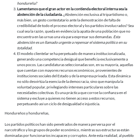
hondureña?
Lamentamos que el gran actor en la contienda electoral interna sea la
abstención de la ciudadanía.
¿Abstención exclusiva al tripartidismo o,
más bien, un gesto contestatario ante la demostración de falta de
credibilidad de todo el proceso electoral y los partidos involucrados? Sea
cual sea la razón, queda en evidencia la apatía de una población que no
encuentra en las urnas una vía para expresar sus demandas.
Esta
abstención es un llamado urgente a repensar el sistema político en su
totalidad.
El modelo clientelar se ha perpetuado de manera institucionalizada,
generando una competencia desigual que beneficia exclusivamente a
unos pocos. Las candidaturas seleccionadas son, en su mayoría, aquellas
que cuentan con mayores recursos económicos, provenientes de
instituciones sociales del Estado y de la empresa privada. Esta dinámica
no sólo desvirtúa la esencia de la democracia, sino que manipula la
voluntad popular, privilegiando intereses particulares sobre las
necesidades colectivas. Es una práctica que corroe la confianza en el
sistema y excluye a quienes no tienen acceso a estos recursos,
perpetuando así un ciclo de desigualdad e injusticia.
Hondureños y hondureñas,
Los partidos políticos han sido penetrados de manera perversa por el
narcotráfico y los grupos de poder económico, mientras sus estructuras están
dominadas por funcionarios incapaces y corruptos. Ante esta realidad, al pueblo