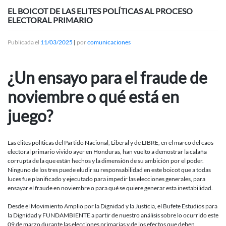
EL BOICOT DE LAS ELITES POLÍTICAS AL PROCESO
ELECTORAL PRIMARIO
Publicada el
11/03/2025
|
por
comunicaciones
¿Un ensayo para el fraude de
noviembre o qué está en
juego?
Las élites políticas del Partido Nacional, Liberal y de LIBRE, en el marco del caos
electoral primario vivido ayer en Honduras, han vuelto a demostrar la calaña
corrupta de la que están hechos y la dimensión de su ambición por el poder.
Ninguno de los tres puede eludir su responsabilidad en este boicot que a todas
luces fue planificado y ejecutado para impedir las elecciones generales, para
ensayar el fraude en noviembre o para qué se quiere generar esta inestabilidad.
Desde el Movimiento Amplio por la Dignidad y la Justicia, el Bufete Estudios para
la Dignidad y FUNDAMBIENTE a partir de nuestro análisis sobre lo ocurrido este
09 de marzo durante las elecciones primarias y de los efectos que deben