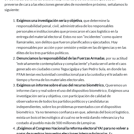
preverse de cara a las elecciones generales de noviembre próximo, señalamos lo
siguiente:
Exigimos una investigación seria y objetiva
, que determine la
responsabilidad penal, civil, administrativa de los responsables
personales e institucionales que provocaron el caos logístico en la
entrega del material electoral. Estos no son “incidentes” como quiere
llamárseles, son delitos que fueron planificados y ejecutados. Hay
responsables por acción y por omisión y están en las dirigencias y en las
élites de los tres partidos políticos.
Denunciamos la responsabilidad de las Fuerzas Armadas
, por su actitud
“extrañamente contemplativa y complaciente” y hasta servil ante el caos
generado en ciudades como Tegucigalpa y San Pedro Sula, en donde las
FFAA tenían exclusividad constitucional para la custodia y el traslado en
tiempo y forma de los materiales electorales.
Exigimos un informe sobre el uso del recurso biométrico,
Queremos un
informe claro y real sobre el uso del dispositivo biométrico, Exigimos una
investigación seria y objetiva, con participación de calidad de
observadores de todos los partidos políticos y candidaturas
independientes, sobre los problemas presentados con el dispositivo
biométrico. Ya no tenemos confianza en que, además del boicot logístico,
exista un boicot tecnológico al cual no se le está dando relevancia y ha
costado al pueblo más de 500 millones de Lempiras
¡Exigimos al Congreso Nacional la reforma electoral YA! para no volver a
pagar de nuestros impuestos elecciones internas/primarias.
Es