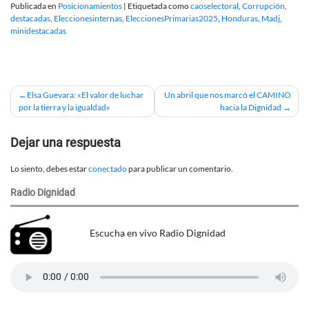
Publicada en
Posicionamientos
|
Etiquetada como
caoselectoral
,
Corrupción
,
destacadas
,
Eleccionesinternas
,
EleccionesPrimarias2025
,
Honduras
,
Madj
,
minidestacadas
Navegación
Elsa Guevara: «El valor de luchar
Un abril que nos marcó el CAMINO
por la tierra y la igualdad»
hacia la Dignidad
de
entradas
Dejar una respuesta
Lo siento, debes estar
conectado
para publicar un comentario.
Radio Dignidad
Escucha en vivo Radio Dignidad