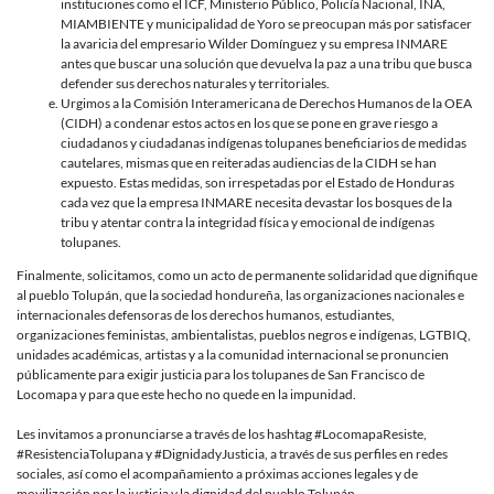
instituciones como el ICF, Ministerio Público, Policía Nacional, INA,
MIAMBIENTE y municipalidad de Yoro se preocupan más por satisfacer
la avaricia del empresario Wilder Domínguez y su empresa INMARE
antes que buscar una solución que devuelva la paz a una tribu que busca
defender sus derechos naturales y territoriales.
Urgimos a la Comisión Interamericana de Derechos Humanos de la OEA
(CIDH) a condenar estos actos en los que se pone en grave riesgo a
ciudadanos y ciudadanas indígenas tolupanes beneficiarios de medidas
cautelares, mismas que en reiteradas audiencias de la CIDH se han
expuesto. Estas medidas, son irrespetadas por el Estado de Honduras
cada vez que la empresa INMARE necesita devastar los bosques de la
tribu y atentar contra la integridad física y emocional de indígenas
tolupanes.
Finalmente, solicitamos, como un acto de permanente solidaridad que dignifique
al pueblo Tolupán, que la sociedad hondureña, las organizaciones nacionales e
internacionales defensoras de los derechos humanos, estudiantes,
organizaciones feministas, ambientalistas, pueblos negros e indígenas, LGTBIQ,
unidades académicas, artistas y a la comunidad internacional se pronuncien
públicamente para exigir justicia para los tolupanes de San Francisco de
Locomapa y para que este hecho no quede en la impunidad.
Les invitamos a pronunciarse a través de los hashtag #LocomapaResiste,
#ResistenciaTolupana y #DignidadyJusticia, a través de sus perfiles en redes
sociales, así como el acompañamiento a próximas acciones legales y de
movilización por la justicia y la dignidad del pueblo Tolupán.