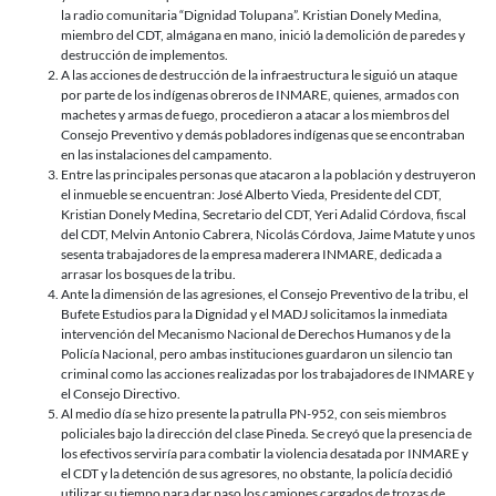
la radio comunitaria “Dignidad Tolupana”. Kristian Donely Medina,
miembro del CDT, almágana en mano, inició la demolición de paredes y
destrucción de implementos.
A las acciones de destrucción de la infraestructura le siguió un ataque
por parte de los indígenas obreros de INMARE, quienes, armados con
machetes y armas de fuego, procedieron a atacar a los miembros del
Consejo Preventivo y demás pobladores indígenas que se encontraban
en las instalaciones del campamento.
Entre las principales personas que atacaron a la población y destruyeron
el inmueble se encuentran: José Alberto Vieda, Presidente del CDT,
Kristian Donely Medina, Secretario del CDT, Yeri Adalid Córdova, fiscal
del CDT, Melvin Antonio Cabrera, Nicolás Córdova, Jaime Matute y unos
sesenta trabajadores de la empresa maderera INMARE, dedicada a
arrasar los bosques de la tribu.
Ante la dimensión de las agresiones, el Consejo Preventivo de la tribu, el
Bufete Estudios para la Dignidad y el MADJ solicitamos la inmediata
intervención del Mecanismo Nacional de Derechos Humanos y de la
Policía Nacional, pero ambas instituciones guardaron un silencio tan
criminal como las acciones realizadas por los trabajadores de INMARE y
el Consejo Directivo.
Al medio día se hizo presente la patrulla PN-952, con seis miembros
policiales bajo la dirección del clase Pineda. Se creyó que la presencia de
los efectivos serviría para combatir la violencia desatada por INMARE y
el CDT y la detención de sus agresores, no obstante, la policía decidió
utilizar su tiempo para dar paso los camiones cargados de trozas de