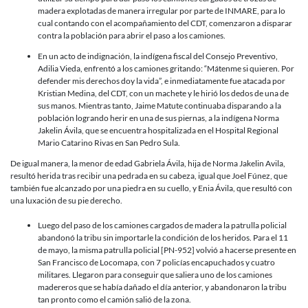
madera explotadas de manera irregular por parte de INMARE, para lo
cual contando con el acompañamiento del CDT, comenzaron a disparar
contra la población para abrir el paso a
los camiones.
En un acto de indignación, la indígena fiscal del Consejo Preventivo,
Adilia Vieda, enfrentó a los camiones gritando: “Mátenme si quieren. Por
defender mis derechos doy la vida”, e inmediatamente fue atacada por
Kristian Medina, del CDT, con un machete y le hirió los dedos de una de
sus manos. Mientras tanto, Jaime Matute continuaba disparando a la
población logrando herir en una de sus piernas, a la indígena Norma
Jakelin Ávila, que se encuentra hospitalizada en el Hospital Regional
Mario Catarino Rivas en San Pedro Sula.
De igual manera, la menor de edad Gabriela Ávila, hija de Norma Jakelin Avila,
resultó herida tras recibir una pedrada en su cabeza, igual que Joel Fúnez, que
también fue alcanzado por una piedra en su cuello, y Enia Ávila, que resultó con
una luxación de su pie derecho.
Luego del paso de los camiones cargados de madera la patrulla policial
abandonó la tribu sin importarle la condición de los heridos. Para el 11
de mayo, la misma patrulla policial [PN-952] volvió a hacerse presente en
San Francisco de Locomapa, con 7 policías encapuchados y cuatro
militares. Llegaron para conseguir que saliera uno de los camiones
madereros que se había dañado el día anterior, y abandonaron la tribu
tan pronto como el camión salió de la zona.