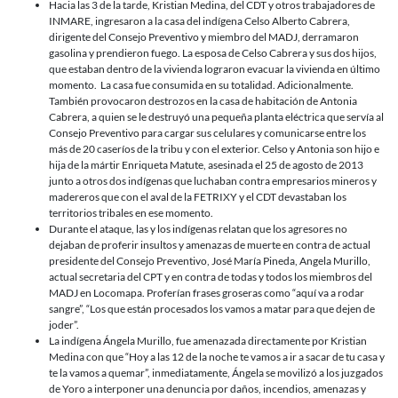
Hacia las 3 de la tarde, Kristian Medina, del CDT y otros trabajadores de
INMARE, ingresaron a la casa del indígena Celso Alberto Cabrera,
dirigente del Consejo Preventivo y miembro del MADJ, derramaron
gasolina y prendieron fuego. La esposa de Celso Cabrera y sus dos hijos,
que estaban dentro de la vivienda lograron evacuar la vivienda en último
momento. La casa fue consumida en su totalidad. Adicionalmente.
También provocaron destrozos en la casa de habitación de Antonia
Cabrera, a quien se le destruyó una pequeña planta eléctrica que servía al
Consejo Preventivo para cargar sus celulares y comunicarse entre los
más de 20 caseríos de la tribu y con el exterior. Celso y Antonia son hijo e
hija de la mártir Enriqueta Matute, asesinada el 25 de agosto de 2013
junto a otros dos indígenas que luchaban contra empresarios mineros y
madereros que con el aval de la FETRIXY y el CDT devastaban los
territorios tribales en ese momento.
Durante el ataque, las y los indígenas relatan que los agresores no
dejaban de proferir insultos y amenazas de muerte en contra de actual
presidente del Consejo Preventivo, José María Pineda, Angela Murillo,
actual secretaria del CPT y en contra de todas y todos los miembros del
MADJ en Locomapa. Proferían frases groseras como “aquí va a rodar
sangre”, “Los que están procesados los vamos a matar para que dejen de
joder”.
La indígena Ángela Murillo, fue amenazada directamente por Kristian
Medina con que “Hoy a las 12 de la noche te vamos a ir a sacar de tu casa y
te la vamos a quemar”, inmediatamente, Ángela se movilizó a los juzgados
de Yoro a interponer una denuncia por daños, incendios, amenazas y