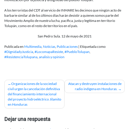
A los terroristas del CDT al servicio de INMARE les decimos que ningún acto de
barbarie similar al de los últimos días harán desistir a quienes somos parte del
Movimiento Amplio de nuestra lucha, pacífica, justa y legítima en territorio
Tolupán, como en el resto de territorios en el país.
San Pedro Sula. 12 de mayo de 2021
Publicada en
Multimedia
,
Noticias
,
Publicaciones
|
Etiquetada como
#DignidadyJusticia
,
#LocomapaResiste
,
#PuebloTolupan
,
#ResistenciaTolupana
,
analisis y opinion
Navegación
Organizaciones de la sociedad
Atacan y destruyen instalaciones de
civil urgen la cancelación definitiva
radio indígena en Honduras.
de
del financiamiento internacional
del proyecto hidroeléctrico Jilamito
entradas
en Honduras
Dejar una respuesta