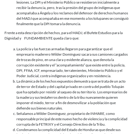
lesiones. La DPI y el Ministerio Público se resistieron inicialmente a
recibir la denuncia, pero, tras la presión del grupo de indígenas que
acompañaba a Ángela y los reclamos del defensor de derechos humanos
del MADJ que acompañaba en ese momento a los tolupanes se consiguió
finalmente que la DPI tomara la denuncia.
Frente a esta descripción de hechos, para el MADJ, el Bufete Estudios para la
Dignidad y FUNDAMBIENTE queda claro que:
La policía y las fuerzas armadas llegaron para garantizar que el
empresario maderero Wilder Domínguez sacara sus camiones cargados
de trozas de pino, en una clara y evidente alianza, que denota la
corrupción existente y el “acompañamiento” que existe entre la policía,
DPI, FFAA, ICF, empresariado, terratenientes, Ministerio Público y el
Poder Judicial, contra indígenas organizados y en resistencia.
La dinámica de los hechos expuestos demuestra que se trata de un acto
de terror de Estado y del capital privado en contra del pueblo Tolupán
que ha optado por resistir al saqueo de su territorio. Los empresarios de
la madera y sus testaferros dentro de la tribu nuevamente quieren
imponer el miedo, terror a fin de desmovilizar a la población que
defiende sus bienes naturales.
Señalamos a Wilder Domínguez, propietario de INMARE, como
responsable principal de este nuevo hecho de violencia y la complicidad
corrupta de la FETRIXY y el Consejo Directivo de la Tribu.
Condenamos la complicidad del Estado de Honduras que desde sus