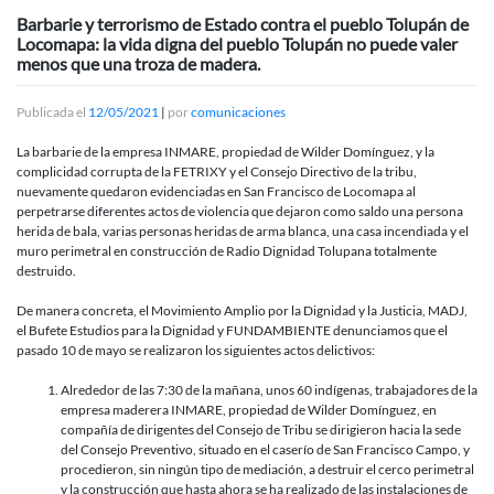
Barbarie y terrorismo de Estado contra el pueblo Tolupán de
Locomapa: la vida digna del pueblo Tolupán no puede valer
menos que una troza de madera.
Publicada el
12/05/2021
|
por
comunicaciones
La barbarie de la empresa INMARE, propiedad de Wilder Domínguez, y la
complicidad corrupta de la FETRIXY y el Consejo Directivo de la tribu,
nuevamente quedaron evidenciadas en San Francisco de Locomapa al
perpetrarse diferentes actos de violencia que dejaron como saldo una persona
herida de bala, varias personas heridas de arma blanca, una casa incendiada y el
muro perimetral en construcción de Radio Dignidad Tolupana totalmente
destruido.
De manera concreta, el Movimiento Amplio por la Dignidad y la Justicia, MADJ,
el Bufete Estudios para la Dignidad y FUNDAMBIENTE denunciamos que el
pasado 10 de mayo se realizaron los siguientes actos delictivos:
Alrededor de las 7:30 de la mañana, unos 60 indígenas, trabajadores de la
empresa maderera INMARE, propiedad de Wilder Domínguez, en
compañía de dirigentes del Consejo de Tribu se dirigieron hacia la sede
del Consejo Preventivo, situado en el caserío de San Francisco Campo, y
procedieron, sin ningún tipo de mediación, a destruir el cerco perimetral
y la construcción que hasta ahora se ha realizado de las instalaciones de