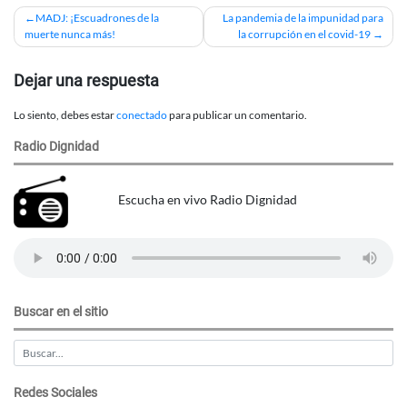
Navegación
MADJ: ¡Escuadrones de la
La pandemia de la impunidad para
muerte nunca más!
la corrupción en el covid-19
de
entradas
Dejar una respuesta
Lo siento, debes estar
conectado
para publicar un comentario.
Radio Dignidad
Escucha en vivo Radio Dignidad
Buscar en el sitio
Redes Sociales