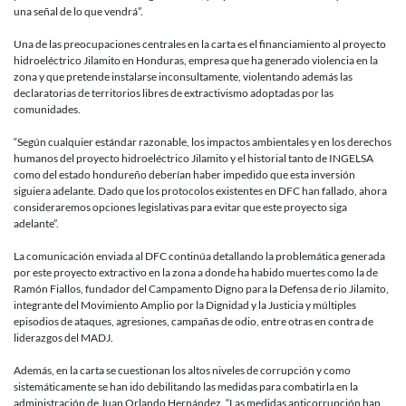
una señal de lo que vendrá”.
Una de las preocupaciones centrales en la carta es el financiamiento al proyecto
hidroeléctrico Jilamito en Honduras, empresa que ha generado violencia en la
zona y que pretende instalarse inconsultamente, violentando además las
declaratorias de territorios libres de extractivismo adoptadas por las
comunidades.
“Según cualquier estándar razonable, los impactos ambientales y en los derechos
humanos del proyecto hidroeléctrico Jilamito y el historial tanto de INGELSA
como del estado hondureño deberían haber impedido que esta inversión
siguiera adelante. Dado que los protocolos existentes en DFC han fallado, ahora
consideraremos opciones legislativas para evitar que este proyecto siga
adelante”.
La comunicación enviada al DFC continúa detallando la problemática generada
por este proyecto extractivo en la zona a donde ha habido muertes como la de
Ramón Fiallos, fundador del Campamento Digno para la Defensa de rio Jilamito,
integrante del Movimiento Amplio por la Dignidad y la Justicia y múltiples
episodios de ataques, agresiones, campañas de odio, entre otras en contra de
liderazgos del MADJ.
Además, en la carta se cuestionan los altos niveles de corrupción y como
sistemáticamente se han ido debilitando las medidas para combatirla en la
administración de Juan Orlando Hernández. “Las medidas anticorrupción han