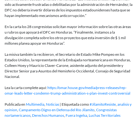
sido activamente frustradas o debilitadas por la administración de Hernández; la
DFC no debería invertir dólares de los impuestos estadounidenses hasta que se
hayan implementado mecanismos anticorrupción.”
En la carta los 28 congresistas solicitan mayor información sobre las otras áreas
u rubros que apoyará el DFC en Honduras. “Finalmente, instamos a la
divulgación completa sobre los otros proyectos que esta inversión de $ 1 mil
millones planea apoyar en Honduras”.
La misiva también la recibieron, el Secretario de Estado Mike Pompeo en los
Estados Unidos, la representante de la Embajada norteamericana en Honduras,
Colleen Hoey y Mauricio Claver-Carone, asistente adjunto del presidente y
Director Senior para Asuntos del Hemisferio Occidental, Consejo de Seguridad
Nacional.
Lea la carta complete aquí:
https://omar.house.gov/media/press-releases/rep-
omar-leads-letter-condemn-trump-administration-s-plan-invest-controversial
Publicada en
Multimedia
,
Noticias
|
Etiquetada como
#JilamitoResiste
,
analisis y
opinion
,
Campamento Digno en Defensa del Río Jilamito
,
Congresistas
nortamericanos
,
Derechos Humanos
,
Fuera Ingelsa
,
Luchas Territoriales