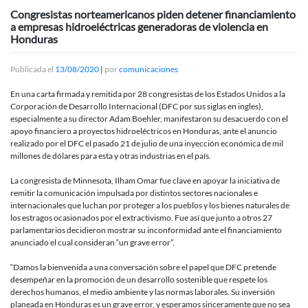
Congresistas norteamericanos piden detener financiamiento
a empresas hidroeléctricas generadoras de violencia en
Honduras
Publicada el
13/08/2020
|
por
comunicaciones
En una carta firmada y remitida por 28 congresistas de los Estados Unidos a la
Corporación de Desarrollo Internacional (DFC por sus siglas en ingles),
especialmente a su director Adam Boehler, manifestaron su desacuerdo con el
apoyo financiero a proyectos hidroeléctricos en Honduras, ante el anuncio
realizado por el DFC el pasado 21 de julio de una inyección económica de mil
millones de dólares para esta y otras industrias en el país.
La congresista de Minnesota, Ilham Omar fue clave en apoyar la iniciativa de
remitir la comunicación impulsada por distintos sectores nacionales e
internacionales que luchan por proteger a los pueblos y los bienes naturales de
los estragos ocasionados por el extractivismo. Fue así que junto a otros 27
parlamentarios decidieron mostrar su inconformidad ante el financiamiento
anunciado el cual consideran “un grave error”.
“Damos la bienvenida a una conversación sobre el papel que DFC pretende
desempeñar en la promoción de un desarrollo sostenible que respete los
derechos humanos, el medio ambiente y las normas laborales. Su inversión
planeada en Honduras es un grave error, y esperamos sinceramente que no sea