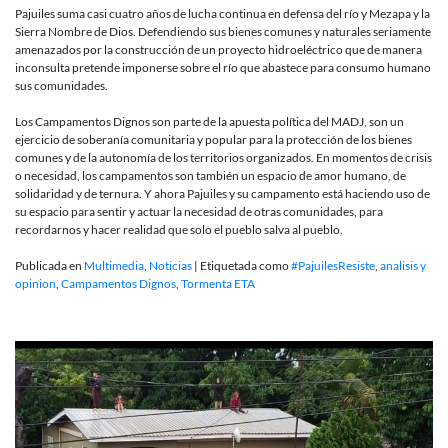
Pajuiles suma casi cuatro años de lucha continua en defensa del río y Mezapa y la
Sierra Nombre de Dios. Defendiendo sus bienes comunes y naturales seriamente
amenazados por la construcción de un proyecto hidroeléctrico que de manera
inconsulta pretende imponerse sobre el río que abastece para consumo humano
sus comunidades.
Los Campamentos Dignos son parte de la apuesta política del MADJ, son un
ejercicio de soberanía comunitaria y popular para la protección de los bienes
comunes y de la autonomía de los territorios organizados. En momentos de crisis
o necesidad, los campamentos son también un espacio de amor humano, de
solidaridad y de ternura. Y ahora Pajuiles y su campamento está haciendo uso de
su espacio para sentir y actuar la necesidad de otras comunidades, para
recordarnos y hacer realidad que solo el pueblo salva al pueblo.
Publicada en
Multimedia
,
Noticias
|
Etiquetada como
#PajuilesResiste
,
analisis y
opinion
,
Campamentos Dignos
,
Tormenta ETA