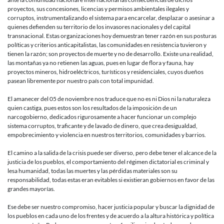
proyectos, sus concesiones, licencias y permisos ambientales ilegales y
corruptos, instrumentalizando el sistema para encarcelar, desplazar o asesinar a
quienes defienden su territorio de los invasores nacionales y del capital
transnacional. Estas organizaciones hoy demuestran tener razón en sus posturas
políticas y criterios anticapitalistas, las comunidades en resistencia tuvieron y
tienen la razón; son proyectos de muerte y no de desarrollo. Existe una realidad,
las montañas ya no retienen las aguas, pues en lugar de flora y fauna, hay
proyectos mineros, hidroeléctricos, turísticos y residenciales, cuyos dueños
pasean libremente por nuestro país con total impunidad.
El amanecer del 05 de noviembre nos traduce que no es ni Dios ni la naturaleza
quien castiga, pues estos son los resultados de la imposición de un
narcogobierno, dedicados rigurosamente a hacer funcionar un complejo
sistema corruptos, traficante y de lavado de dinero, que crea desigualdad,
empobrecimiento y violencia en nuestros territorios, comunidades y barrios.
El camino a la salida de la crisis puede ser diverso, pero debe tener el alcance de la
justicia de los pueblos, el comportamiento del régimen dictatorial es criminal y
lesa humanidad, todas las muertes y las pérdidas materiales son su
responsabilidad, todas estas eran evitables si existieran gobiernos en favor de las
grandes mayorías.
Ese debe ser nuestro compromiso, hacer justicia popular y buscar la dignidad de
los pueblos en cada uno de los frentes y de acuerdo a la altura histórica y política