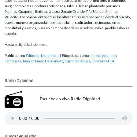
que nos atañe. Podemos ver como nuestras familias pierden todo o podemos
surgir como otra Honduras refundada, tal cual la han planteado por años
Pajuiles, Guapinol, Reitoca, Utopia, Zacate Grande, Río Blanco, Jilamito,
Vallecito, Locomapa, entre otras; las alternativas siempre nacen desde el pueblo,
que de manera organizada hace lo que la narcodictadura es incapaz en su
moralidad y su ética, pues en tiempos de crisis y sosobra, solo el pueblo salva a el
pueblo.
Hasta la dignidad, siempre.
Publicada en
Editorial
,
Multimedia
|
Etiquetada como
analisis y opinion
,
Honduras
,
Juan Orlando Hernandez
,
Narcodictadura
,
Tormenta ETA
Radio Dignidad
Escucha en vivo Radio Dignidad
Buscar en el sitio