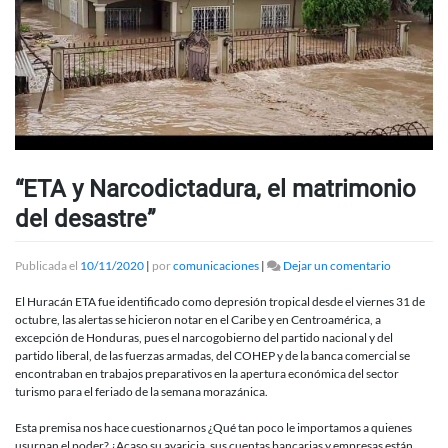
“ETA y Narcodictadura, el matrimonio
del desastre”
en
Publicada el
10/11/2020
|
por
comunicaciones
|
Dejar un comentario
“ETA
y
El Huracán ETA fue identificado como depresión tropical desde el viernes 31 de
Narcodicta
octubre, las alertas se hicieron notar en el Caribe y en Centroamérica, a
el
excepción de Honduras, pues el narcogobierno del partido nacional y del
matrimoni
partido liberal, de las fuerzas armadas, del COHEP y de la banca comercial se
del
encontraban en trabajos preparativos en la apertura económica del sector
desastre”
turismo para el feriado de la semana morazánica.
Esta premisa nos hace cuestionarnos ¿Qué tan poco le importamos a quienes
usurpan el poder? ¿Acaso su avaricia, sus cuentas bancarias y empresas están