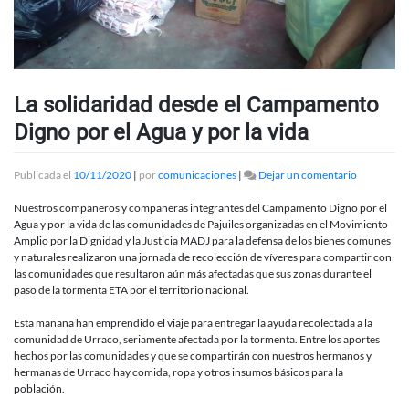
La solidaridad desde el Campamento
Digno por el Agua y por la vida
en
Publicada el
10/11/2020
|
por
comunicaciones
|
Dejar un comentario
La
solidarida
Nuestros compañeros y compañeras integrantes del Campamento Digno por el
desde
Agua y por la vida de las comunidades de Pajuiles organizadas en el Movimiento
el
Amplio por la Dignidad y la Justicia MADJ para la defensa de los bienes comunes
Campamen
y naturales realizaron una jornada de recolección de víveres para compartir con
Digno
las comunidades que resultaron aún más afectadas que sus zonas durante el
por
paso de la tormenta ETA por el territorio nacional.
el
Agua
Esta mañana han emprendido el viaje para entregar la ayuda recolectada a la
y
comunidad de Urraco, seriamente afectada por la tormenta. Entre los aportes
por
hechos por las comunidades y que se compartirán con nuestros hermanos y
la
hermanas de Urraco hay comida, ropa y otros insumos básicos para la
vida
población.