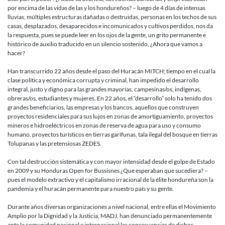
por encima de las vidas de las y los hondureños? – luego de 4 días de intensas
lluvias, múltiples estructuras dañadas o destruidas, personas en los techos de sus
casas, desplazados, desaparecidos e incomunicados y cultivos perdidos, nos da
la respuesta, pues se puede leer en los ojos de la gente, un grito permanente e
histórico de auxilio traducido en un silencio sostenido, ¿Ahora que vamos a
hacer?
Han transcurrido 22 años desde el paso del Huracán MITCH; tiempo en el cual la
clase política y económica corrupta y criminal, han impedido el desarrollo
integral, justo y digno para las grandes mayorías, campesinas/os, indígenas,
obreras/os, estudiantes y mujeres. En 22 años, el “desarrollo” solo ha tenido dos
grandes beneficiarios, las empresas y los bancos, aquellos que construyen
proyectos residenciales para sus lujos en zonas de amortiguamiento, proyectos
mineros e hidroeléctricos en zonas de reserva de agua para uso y consumo
humano, proyectos turísticos en tierras garífunas, tala ilegal del bosque en tierras
Tolupanas y las pretensiosas ZEDES.
Con tal destrucción sistemática y con mayor intensidad desde el golpe de Estado
en 2009 y su Honduras Open for Bussisnes ¿Que esperaban que sucediera? –
pues el modelo extractivo y el capitalismo irracional de la élite hondureña son la
pandemia y el huracán permanente para nuestro país y su gente.
Durante años diversas organizaciones a nivel nacional, entre ellas el Movimiento
Amplio por la Dignidad y la Justicia, MADJ, han denunciado permanentemente
ante la comunidad nacional e internacional las consecuencias de dichos