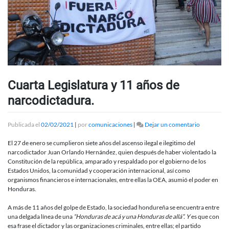
Cuarta Legislatura y 11 años de
narcodictadura.
en
Publicada el
02/02/2021
|
por
comunicaciones
|
Dejar un comentario
Cuarta
Legislatura
El 27 de enero se cumplieron siete años del ascenso ilegal e ilegitimo del
y
narcodictador Juan Orlando Hernández, quien después de haber violentado la
11
Constitución de la república, amparado y respaldado por el gobierno de los
años
Estados Unidos, la comunidad y cooperación internacional, así como
de
organismos financieros e internacionales, entre ellas la OEA, asumió el poder en
narcodicta
Honduras.
A más de 11 años del golpe de Estado, la sociedad hondureña se encuentra entre
una delgada línea de una
“Honduras de acá y una Honduras de allá”. Y
es que con
esa frase el dictador y las organizaciones criminales, entre ellas; el partido