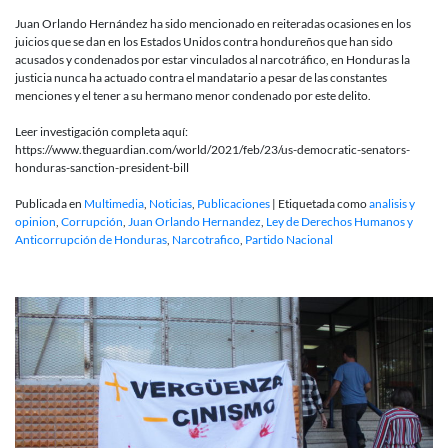
Juan Orlando Hernández ha sido mencionado en reiteradas ocasiones en los
juicios que se dan en los Estados Unidos contra hondureños que han sido
acusados y condenados por estar vinculados al narcotráfico, en Honduras la
justicia nunca ha actuado contra el mandatario a pesar de las constantes
menciones y el tener a su hermano menor condenado por este delito.
Leer investigación completa aquí:
https://www.theguardian.com/world/2021/feb/23/us-democratic-senators-
honduras-sanction-president-bill
Publicada en
Multimedia
,
Noticias
,
Publicaciones
|
Etiquetada como
analisis y
opinion
,
Corrupción
,
Juan Orlando Hernandez
,
Ley de Derechos Humanos y
Anticorrupción de Honduras
,
Narcotrafico
,
Partido Nacional