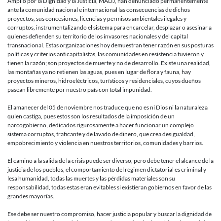
Amplio por la Dignidad y la Justicia, MADJ, han denunciado permanentemente
ante la comunidad nacional e internacional las consecuencias de dichos
proyectos, sus concesiones, licencias y permisos ambientales ilegales y
corruptos, instrumentalizando el sistema para encarcelar, desplazar o asesinar a
quienes defienden su territorio de los invasores nacionales y del capital
transnacional. Estas organizaciones hoy demuestran tener razón en sus posturas
políticas y criterios anticapitalistas, las comunidades en resistencia tuvieron y
tienen la razón; son proyectos de muerte y no de desarrollo. Existe una realidad,
las montañas ya no retienen las aguas, pues en lugar de flora y fauna, hay
proyectos mineros, hidroeléctricos, turísticos y residenciales, cuyos dueños
pasean libremente por nuestro país con total impunidad.
El amanecer del 05 de noviembre nos traduce que no es ni Dios ni la naturaleza
quien castiga, pues estos son los resultados de la imposición de un
narcogobierno, dedicados rigurosamente a hacer funcionar un complejo
sistema corruptos, traficante y de lavado de dinero, que crea desigualdad,
empobrecimiento y violencia en nuestros territorios, comunidades y barrios.
El camino a la salida de la crisis puede ser diverso, pero debe tener el alcance de la
justicia de los pueblos, el comportamiento del régimen dictatorial es criminal y
lesa humanidad, todas las muertes y las pérdidas materiales son su
responsabilidad, todas estas eran evitables si existieran gobiernos en favor de las
grandes mayorías.
Ese debe ser nuestro compromiso, hacer justicia popular y buscar la dignidad de