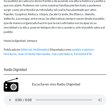
los pueblos en cada uno de los frentes y de acuerdo a la altura histórica y política
que nos atañe. Podemos ver como nuestras familias pierden todo o podemos
surgir como otra Honduras refundada, tal cual la han planteado por años
Pajuiles, Guapinol, Reitoca, Utopia, Zacate Grande, Río Blanco, Jilamito,
Vallecito, Locomapa, entre otras; las alternativas siempre nacen desde el pueblo,
que de manera organizada hace lo que la narcodictadura es incapaz en su
moralidad y su ética, pues en tiempos de crisis y sosobra, solo el pueblo salva a el
pueblo.
Hasta la dignidad, siempre.
Publicada en
Editorial
,
Multimedia
|
Etiquetada como
analisis y opinion
,
Honduras
,
Juan Orlando Hernandez
,
Narcodictadura
,
Tormenta ETA
Radio Dignidad
Escucha en vivo Radio Dignidad