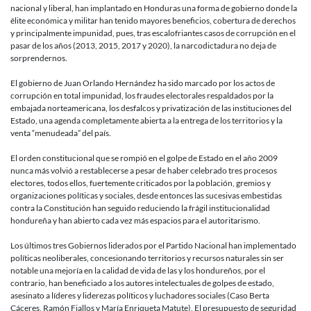
nacional y liberal, han implantado en Honduras una forma de gobierno donde la
élite económica y militar han tenido mayores beneficios, cobertura de derechos
y principalmente impunidad, pues, tras escalofriantes casos de corrupción en el
pasar de los años (2013, 2015, 2017 y 2020), la narcodictadura no deja de
sorprendernos.
El gobierno de Juan Orlando Hernández ha sido marcado por los actos de
corrupción en total impunidad, los fraudes electorales respaldados por la
embajada norteamericana, los desfalcos y privatización de las instituciones del
Estado, una agenda completamente abierta a la entrega de los territorios y la
venta “menudeada” del país.
El orden constitucional que se rompió en el golpe de Estado en el año 2009
nunca más volvió a restablecerse a pesar de haber celebrado tres procesos
electores, todos ellos, fuertemente criticados por la población, gremios y
organizaciones políticas y sociales, desde entonces las sucesivas embestidas
contra la Constitución han seguido reduciendo la frágil institucionalidad
hondureña y han abierto cada vez más espacios para el autoritarismo.
Los últimos tres Gobiernos liderados por el Partido Nacional han implementado
políticas neoliberales, concesionando territorios y recursos naturales sin ser
notable una mejoría en la calidad de vida de las y los hondureños, por el
contrario, han beneficiado a los autores intelectuales de golpes de estado,
asesinato a líderes y liderezas políticos y luchadores sociales (Caso Berta
Cáceres, Ramón Fiallos y María Enriqueta Matute), El presupuesto de seguridad