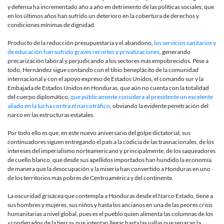
y defensa ha incrementado año a año en detrimento de las políticas sociales, que
en los últimos años han sufrido un deterioro en la cobertura de derechos y
condiciones mínimas de dignidad.
Producto de la reducción presupuestaria y el abandono,
los servicios sanitarios y
de educación han sufrido graves recortes y privatizaciones
, generando
precarización laboral y perjudicando a los sectores más empobrecidos. Pese a
todo, Hernández sigue contando con el tibio beneplácito de la comunidad
internacional y con el apoyo expreso de Estados Unidos, el comando sur y la
Embajada de Estados Unidos en Honduras, que aún no cuenta con la totalidad
del cuerpo diplomático,
que públicamente considera al presidente un excelente
aliado en la lucha contra el narcotráfico
, obviando la evidente penetración del
narco en las estructuras estatales.
Por todo ello es que, en este nuevo aniversario del golpe dictatorial, sus
continuadores siguen entregando el país a la codicia de las trasnacionales, de los
intereses del imperialismo norteamericano y principalmente, de los saqueadores
de cuello blanco, que desde sus apellidos importados han hundido la economía
de manera que la desocupación y la miseria han convertido a Honduras en uno
de los territorios más pobres de Centroamérica y del continente.
La oscuridad grisácea que contempla a Honduras desde el Narco Estado, tiene a
sus hombres y mujeres, sus niños y hasta los ancianos en una de las peores crisis
humanitarias a nivel global, pues es el pueblo quien alimenta las columnas de los
«condenados de la tierra» que intentan llegar hasta las vallas que separan la