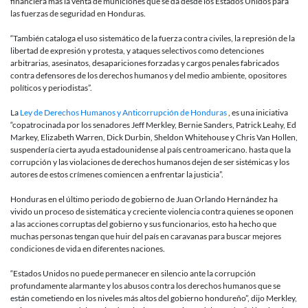
narcotráfi
financiera más la venta de municiones que se da desde los Estados Unidos para
fabricació
las fuerzas de seguridad en Honduras.
de
cargos
“También cataloga el uso sistemático de la fuerza contra civiles, la represión de la
penales,
libertad de expresión y protesta, y ataques selectivos como detenciones
son
arbitrarias, asesinatos, desapariciones forzadas y cargos penales fabricados
parte
contra defensores de los derechos humanos y del medio ambiente, opositores
de
políticos y periodistas”.
los
delitos
La
Ley de Derechos Humanos y Anticorrupción de Honduras
, es una iniciativa
que
“copatrocinada por los senadores Jeff Merkley, Bernie Sanders, Patrick Leahy, Ed
proponen
Markey, Elizabeth Warren, Dick Durbin, Sheldon Whitehouse y Chris Van Hollen,
senadores
suspendería cierta ayuda estadounidense al país centroamericano. hasta que la
demócrata
corrupción y las violaciones de derechos humanos dejen de ser sistémicas y los
en
autores de estos crímenes comiencen a enfrentar la justicia”.
ley
que
Honduras en el último periodo de gobierno de Juan Orlando Hernández ha
castigaría
vivido un proceso de sistemática y creciente violencia contra quienes se oponen
a
a las acciones corruptas del gobierno y sus funcionarios, esto ha hecho que
Juan
muchas personas tengan que huir del país en caravanas para buscar mejores
Orlando
condiciones de vida en diferentes naciones.
Hernández
“Estados Unidos no puede permanecer en silencio ante la corrupción
profundamente alarmante y los abusos contra los derechos humanos que se
están cometiendo en los niveles más altos del gobierno hondureño”, dijo Merkley,