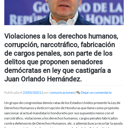
Violaciones a los derechos humanos,
corrupción, narcotráfico, fabricación
de cargos penales, son parte de los
delitos que proponen senadores
demócratas en ley que castigaría a
Juan Orlando Hernández.
en
Publicada el
23/02/2021
|
por
comunicaciones
|
Dejar un comentario
Violacione
a
Un grupo de congresistas demócratas de los Estados Unidos presentó la Ley de
los
Derechos Humanos y Anticorrupción de Honduras que tiene como propósito
derechos
sancionar al actual mandatario hondureño por sus supuestos nexos con el
humanos,
narcotráfico, violaciones a los derechos humanos, cargos penales fabricados
corrupción
contra defensores de Derechos Humanos, etc. y además busca recortar la ayuda