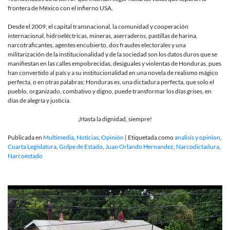
frontera de México con el infierno USA.
Desde el 2009, el capital transnacional, la comunidad y cooperación
internacional, hidroeléctricas, mineras, aserraderos, pastillas de harina,
narcotraficantes, agentes encubierto, dos fraudes electorales y una
militarización de la institucionalidad y de la sociedad son los datos duros que se
manifiestan en las calles empobrecidas, desiguales y violentas de Honduras, pues
han convertido al país y a su institucionalidad en una novela de realismo mágico
perfecta, o en otras palabras; Honduras es, una dictadura perfecta, que solo el
pueblo, organizado, combativo y digno, puede transformar los días grises, en
días de alegría y justicia.
¡Hasta la dignidad, siempre!
Publicada en
Multimedia
,
Noticias
,
Opinión
|
Etiquetada como
analisis y opinion
,
Cuarta Legislatura
,
Golpe de Estado
,
Juan Orlando Hernandez
,
Narcodictadura
,
Narcoestado