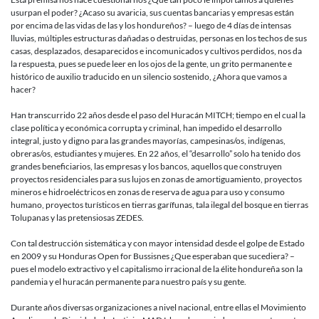
usurpan el poder? ¿Acaso su avaricia, sus cuentas bancarias y empresas están
por encima de las vidas de las y los hondureños? – luego de 4 días de intensas
lluvias, múltiples estructuras dañadas o destruidas, personas en los techos de sus
casas, desplazados, desaparecidos e incomunicados y cultivos perdidos, nos da
la respuesta, pues se puede leer en los ojos de la gente, un grito permanente e
histórico de auxilio traducido en un silencio sostenido, ¿Ahora que vamos a
hacer?
Han transcurrido 22 años desde el paso del Huracán MITCH; tiempo en el cual la
clase política y económica corrupta y criminal, han impedido el desarrollo
integral, justo y digno para las grandes mayorías, campesinas/os, indígenas,
obreras/os, estudiantes y mujeres. En 22 años, el “desarrollo” solo ha tenido dos
grandes beneficiarios, las empresas y los bancos, aquellos que construyen
proyectos residenciales para sus lujos en zonas de amortiguamiento, proyectos
mineros e hidroeléctricos en zonas de reserva de agua para uso y consumo
humano, proyectos turísticos en tierras garífunas, tala ilegal del bosque en tierras
Tolupanas y las pretensiosas ZEDES.
Con tal destrucción sistemática y con mayor intensidad desde el golpe de Estado
en 2009 y su Honduras Open for Bussisnes ¿Que esperaban que sucediera? –
pues el modelo extractivo y el capitalismo irracional de la élite hondureña son la
pandemia y el huracán permanente para nuestro país y su gente.
Durante años diversas organizaciones a nivel nacional, entre ellas el Movimiento