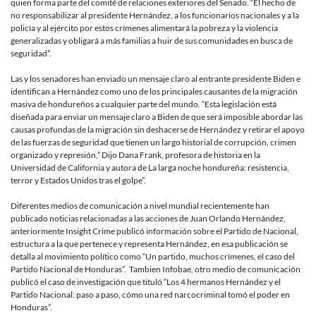
quien forma parte del comité de relaciones exteriores del Senado. “El hecho de
no responsabilizar al presidente Hernández, a los funcionarios nacionales y a la
policía y al ejército por estos crímenes alimentará la pobreza y la violencia
generalizadas y obligará a más familias a huir de sus comunidades en busca de
seguridad”.
Las y los senadores han enviado un mensaje claro al entrante presidente Biden e
identifican a Hernández como uno de los principales causantes de la migración
masiva de hondureños a cualquier parte del mundo. “Esta legislación está
diseñada para enviar un mensaje claro a Biden de que será imposible abordar las
causas profundas de la migración sin deshacerse de Hernández y retirar el apoyo
de las fuerzas de seguridad que tienen un largo historial de corrupción, crimen
organizado y represión,” Dijo Dana Frank, profesora de historia en la
Universidad de California y autora de La larga noche hondureña: resistencia,
terror y Estados Unidos tras el golpe”.
Diferentes medios de comunicación a nivel mundial recientemente han
publicado noticias relacionadas a las acciones de Juan Orlando Hernández,
anteriormente Insight Crime publicó información sobre el Partido de Nacional,
estructura a la que pertenece y representa Hernández, en esa publicación se
detalla al movimiento político como “Un partido, muchos crímenes, el caso del
Partido Nacional de Honduras”. Tambien Infobae, otro medio de comunicación
publicó el caso de investigación que tituló “Los 4 hermanos Hernández y el
Partido Nacional: paso a paso, cómo una red narcocriminal tomó el poder en
Honduras”.