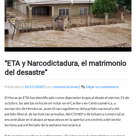
“ETA y Narcodictadura, el matrimonio
del desastre”
en
Publicada el
10/11/2020
|
por
comunicaciones
|
Dejar un comentario
“ETA
y
El Huracán ETA fue identificado como depresión tropical desde el viernes 31 de
Narcodicta
octubre, las alertas se hicieron notar en el Caribe y en Centroamérica, a
el
excepción de Honduras, pues el narcogobierno del partido nacional y del
matrimoni
partido liberal, de las fuerzas armadas, del COHEP y de la banca comercial se
del
encontraban en trabajos preparativos en la apertura económica del sector
desastre”
turismo para el feriado de la semana morazánica.
Esta premisa nos hace cuestionarnos ¿Qué tan poco le importamos a quienes