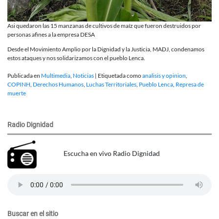
Asi quedaron las 15 manzanas de cultivos de maíz que fueron destruidos por
personas afines a la empresa DESA
Desde el Movimiento Amplio por la Dignidad y la Justicia, MADJ, condenamos
estos ataques y nos solidarizamos con el pueblo Lenca.
Publicada en
Multimedia
,
Noticias
|
Etiquetada como
analisis y opinion
,
COPINH
,
Derechos Humanos
,
Luchas Territoriales
,
Pueblo Lenca
,
Represa de
muerte
Radio Dignidad
Escucha en vivo Radio Dignidad
Buscar en el sitio