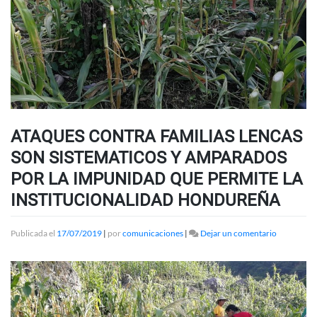
ATAQUES CONTRA FAMILIAS LENCAS
SON SISTEMATICOS Y AMPARADOS
POR LA IMPUNIDAD QUE PERMITE LA
INSTITUCIONALIDAD HONDUREÑA
en
Publicada el
17/07/2019
|
por
comunicaciones
|
Dejar un comentario
ATAQUES
CONTRA
FAMILIAS
LENCAS
SON
SISTEMAT