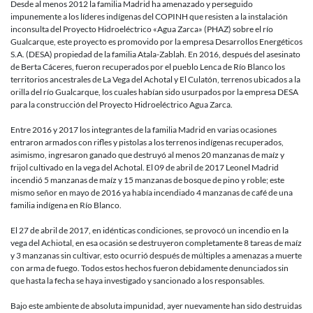
Desde al menos 2012 la familia Madrid ha amenazado y perseguido
impunemente a los líderes indígenas del COPINH que resisten a la instalación
inconsulta del Proyecto Hidroeléctrico «Agua Zarca» (PHAZ) sobre el río
Gualcarque, este proyecto es promovido por la empresa Desarrollos Energéticos
S.A. (DESA) propiedad de la familia Atala-Zablah. En 2016, después del asesinato
de Berta Cáceres, fueron recuperados por el pueblo Lenca de Río Blanco los
territorios ancestrales de La Vega del Achotal y El Culatón, terrenos ubicados a la
orilla del río Gualcarque, los cuales habían sido usurpados por la empresa DESA
para la construcción del Proyecto Hidroeléctrico Agua Zarca.
Entre 2016 y 2017 los integrantes de la familia Madrid en varias ocasiones
entraron armados con rifles y pistolas a los terrenos indígenas recuperados,
asimismo, ingresaron ganado que destruyó al menos 20 manzanas de maíz y
frijol cultivado en la vega del Achotal. El 09 de abril de 2017 Leonel Madrid
incendió 5 manzanas de maíz y 15 manzanas de bosque de pino y roble; este
mismo señor en mayo de 2016 ya había incendiado 4 manzanas de café de una
familia indígena en Río Blanco.
El 27 de abril de 2017, en idénticas condiciones, se provocó un incendio en la
vega del Achiotal, en esa ocasión se destruyeron completamente 8 tareas de maíz
y 3 manzanas sin cultivar, esto ocurrió después de múltiples a amenazas a muerte
con arma de fuego. Todos estos hechos fueron debidamente denunciados sin
que hasta la fecha se haya investigado y sancionado a los responsables.
Bajo este ambiente de absoluta impunidad, ayer nuevamente han sido destruidas