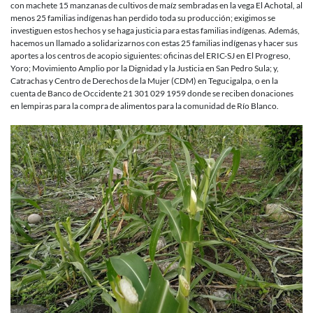
con machete 15 manzanas de cultivos de maíz sembradas en la vega El Achotal, al
menos 25 familias indígenas han perdido toda su producción; exigimos se
investiguen estos hechos y se haga justicia para estas familias indígenas. Además,
hacemos un llamado a solidarizarnos con estas 25 familias indígenas y hacer sus
aportes a los centros de acopio siguientes: oficinas del ERIC-SJ en El Progreso,
Yoro; Movimiento Amplio por la Dignidad y la Justicia en San Pedro Sula; y,
Catrachas y Centro de Derechos de la Mujer (CDM) en Tegucigalpa, o en la
cuenta de Banco de Occidente 21 301 029 1959 donde se reciben donaciones
en lempiras para la compra de alimentos para la comunidad de Río Blanco.