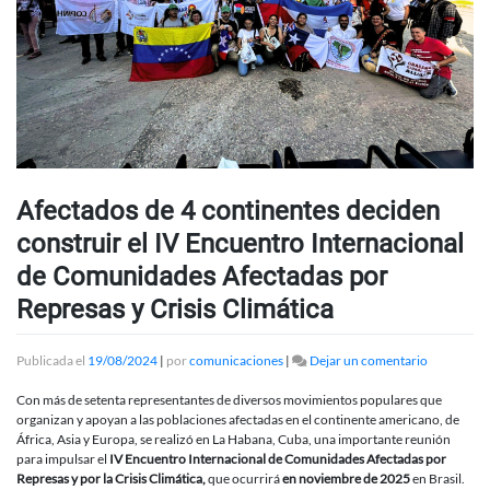
Afectados de 4 continentes deciden
construir el IV Encuentro Internacional
de Comunidades Afectadas por
Represas y Crisis Climática
en
Publicada el
19/08/2024
|
por
comunicaciones
|
Dejar un comentario
Afectados
de
Con más de setenta representantes de diversos movimientos populares que
4
organizan y apoyan a las poblaciones afectadas en el continente americano, de
continente
África, Asia y Europa, se realizó en La Habana, Cuba, una importante reunión
deciden
para impulsar el
IV Encuentro Internacional de Comunidades Afectadas por
construir
Represas y por la Crisis Climática,
que ocurrirá
en noviembre de 2025
en Brasil.