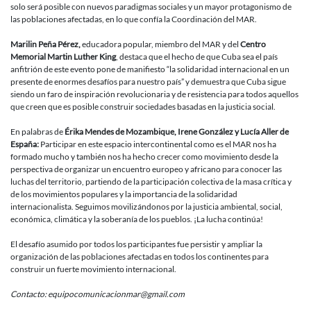
solo será posible con nuevos paradigmas sociales y un mayor protagonismo de
las poblaciones afectadas, en lo que confía la Coordinación del MAR.
Marilin Peña Pérez,
educadora popular, miembro del MAR y del
Centro
Memorial Martin Luther King
, destaca que el hecho de que Cuba sea el país
anfitrión de este evento pone de manifiesto “la solidaridad internacional en un
presente de enormes desafíos para nuestro país” y demuestra que Cuba sigue
siendo un faro de inspiración revolucionaria y de resistencia para todos aquellos
que creen que es posible construir sociedades basadas en la justicia social.
En palabras de
Érika Mendes de Mozambique, Irene González y Lucía Aller de
España:
Participar en este espacio intercontinental como es el MAR nos ha
formado mucho y también nos ha hecho crecer como movimiento desde la
perspectiva de organizar un encuentro europeo y africano para conocer las
luchas del territorio, partiendo de la participación colectiva de la masa crítica y
de los movimientos populares y la importancia de la solidaridad
internacionalista. Seguimos movilizándonos por la justicia ambiental, social,
económica, climática y la soberanía de los pueblos. ¡La lucha continúa!
El desafío asumido por todos los participantes fue persistir y ampliar la
organización de las poblaciones afectadas en todos los continentes para
construir un fuerte movimiento internacional.
Contacto: equipocomunicacionmar@gmail.com