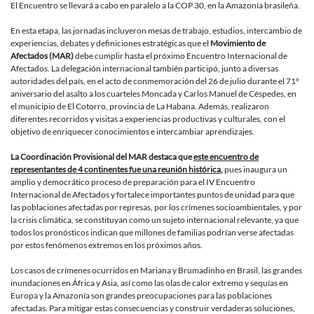
el
El Encuentro se llevará a cabo en paralelo a la COP 30, en la Amazonía brasileña.
IV
Encuentro
En esta etapa, las jornadas incluyeron mesas de trabajo, estudios, intercambio de
Internacio
experiencias, debates y definiciones estratégicas que el
Movimiento de
de
Afectados (MAR)
debe cumplir hasta el próximo Encuentro Internacional de
Comunida
Afectados. La delegación internacional también participó, junto a diversas
Afectadas
autoridades del país, en el acto de conmemoración del 26 de julio durante el 71°
por
aniversario del asalto a los cuarteles Moncada y Carlos Manuel de Céspedes, en
Represas
el municipio de El Cotorro, provincia de La Habana. Además, realizaron
y
diferentes recorridos y visitas a experiencias productivas y culturales, con el
Crisis
objetivo de enriquecer conocimientos e intercambiar aprendizajes.
Climática
La
Coordinación Provisional del MAR destaca que
este encuentro de
representantes de 4 continentes fue una reunión histórica
,
pues inaugura un
amplio y democrático proceso de preparación para el IV Encuentro
Internacional de Afectados y fortalece importantes puntos de unidad para que
las poblaciones afectadas por represas, por los crímenes socioambientales, y por
la crisis climática, se constituyan como un sujeto internacional relevante, ya que
todos los pronósticos indican que millones de familias podrían verse afectadas
por estos fenómenos extremos en los próximos años.
Los casos de crímenes ocurridos en Mariana y Brumadinho en Brasil, las grandes
inundaciones en África y Asia, así como las olas de calor extremo y sequías en
Europa y la Amazonía son grandes preocupaciones para las poblaciones
afectadas. Para mitigar estas consecuencias y construir verdaderas soluciones,